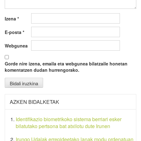
Izena
*
E-posta
*
Webgunea
Gorde nire izena, emaila eta webgunea bilatzaile honetan
komentatzen dudan hurrengorako.
AZKEN BIDALKETAK
Identifikazio biometrikoko sistema berriari esker
bilatutako pertsona bat atxilotu dute Irunen
Irungo Udalak errepideetako lanak modu ordenatuan