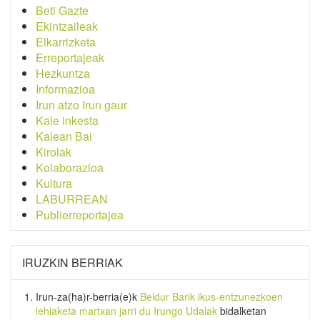
Beti Gazte
Ekintzaileak
Elkarrizketa
Erreportajeak
Hezkuntza
Informazioa
Irun atzo Irun gaur
Kale inkesta
Kalean Bai
Kirolak
Kolaborazioa
Kultura
LABURREAN
Publierreportajea
IRUZKIN BERRIAK
Irun-za(ha)r-berria
(e)k
Beldur Barik ikus-entzunezkoen
lehiaketa martxan jarri du Irungo Udalak
bidalketan