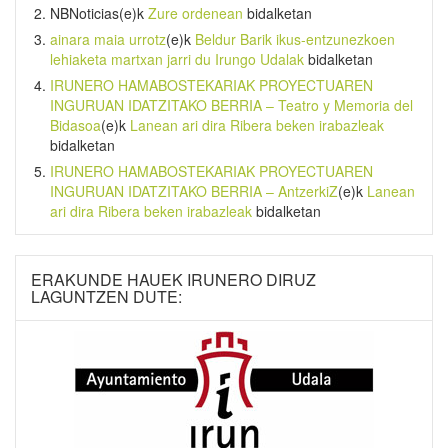
NBNoticias
(e)k
Zure ordenean
bidalketan
ainara maia urrotz
(e)k
Beldur Barik ikus-entzunezkoen
lehiaketa martxan jarri du Irungo Udalak
bidalketan
IRUNERO HAMABOSTEKARIAK PROYECTUAREN
INGURUAN IDATZITAKO BERRIA – Teatro y Memoria del
Bidasoa
(e)k
Lanean ari dira Ribera beken irabazleak
bidalketan
IRUNERO HAMABOSTEKARIAK PROYECTUAREN
INGURUAN IDATZITAKO BERRIA – AntzerkiZ
(e)k
Lanean
ari dira Ribera beken irabazleak
bidalketan
ERAKUNDE HAUEK IRUNERO DIRUZ
LAGUNTZEN DUTE: