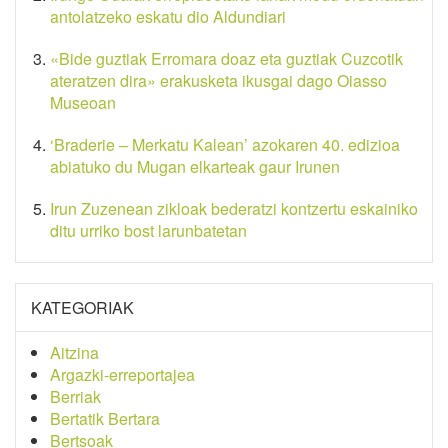
antolatzeko eskatu dio Aldundiari
«Bide guztiak Erromara doaz eta guztiak Cuzcotik
ateratzen dira» erakusketa ikusgai dago Oiasso
Museoan
‘Braderie – Merkatu Kalean’ azokaren 40. edizioa
abiatuko du Mugan elkarteak gaur Irunen
Irun Zuzenean zikloak bederatzi kontzertu eskainiko
ditu urriko bost larunbatetan
KATEGORIAK
Aitzina
Argazki-erreportajea
Berriak
Bertatik Bertara
Bertsoak