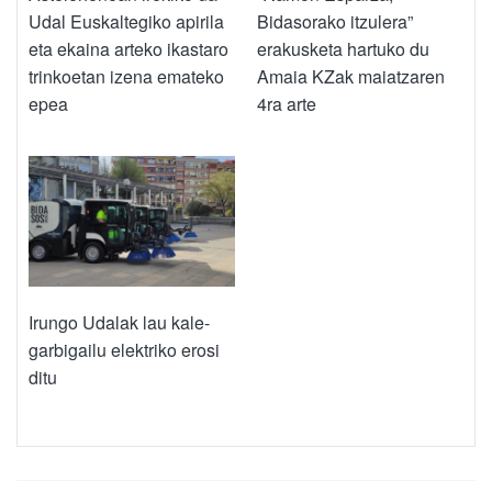
Udal Euskaltegiko apirila
Bidasorako itzulera”
eta ekaina arteko ikastaro
erakusketa hartuko du
trinkoetan izena emateko
Amaia KZak maiatzaren
epea
4ra arte
Irungo Udalak lau kale-
garbigailu elektriko erosi
ditu