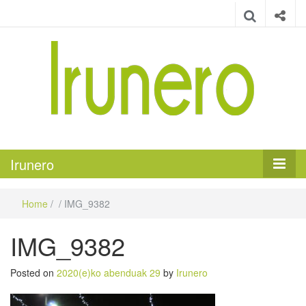
Irunero
Irungo euskarazko aldizkaria
Irunero
Home
/
/
IMG_9382
IMG_9382
Posted on
2020(e)ko abenduak 29
by
Irunero