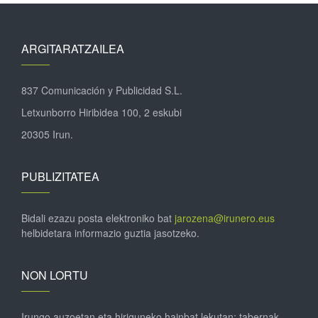
ARGITARATZAILEA
837 Comunicación y Publicidad S.L.
Letxunborro Hiribidea 100, 2 eskubi
20305 Irun.
PUBLIZITATEA
Bidali ezazu posta elektroniko bat
jarozena@irunero.eus
helbidetara informazio guztia jasotzeko.
NON LORTU
Irungo auzoetan eta hiriguneko hainbat lekutan; tabernak,