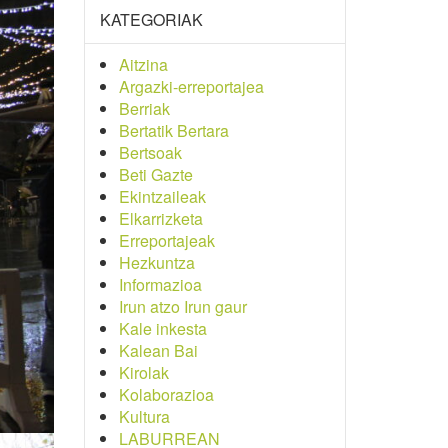
KATEGORIAK
Aitzina
Argazki-erreportajea
Berriak
Bertatik Bertara
Bertsoak
Beti Gazte
Ekintzaileak
Elkarrizketa
Erreportajeak
Hezkuntza
Informazioa
Irun atzo Irun gaur
Kale inkesta
Kalean Bai
Kirolak
Kolaborazioa
Kultura
LABURREAN