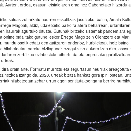
nak. Aurten, ordea, osasun krisialdiaren eraginez Gabonetako hitzordu 
.
iriko kaleak zeharkatu haurren eskutitzak jasotzeko, baina, Amaia Kult
Errege Magoak, aldiz, udaletxeko balkoira atera beharrean, urtarrilaren
iren haurrak agurtuko dituzte. Gutunak biltzeko sistemak pandemiara eg
eta online bidalitako gutunei esker Errege Mago zein Olentzero eta Mari
r, mundu osotik edatu den gaitzaren ondorioz, hurbilekoak inoiz baino
ako hilabeteetan pareko bizilagunak ezagutzeko aukera izan dira, osasu
dariaren zerbitzua ezinbesteko bihurtu da eta enpresako garbitzailear
 urteak.
 dira orain arte. Formatu murriztu eta segurtasun neurriak areagotuta 
inezkoa izango da. 2020. urteak bizitza hankaz gora ipini ostean, urte
riak hilabeteetan zehar urrun egon sentitutakoengana berriro hurbildu