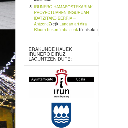
IRUNERO HAMABOSTEKARIAK
PROYECTUAREN INGURUAN
IDATZITAKO BERRIA –
AntzerkiZ
(e)k
Lanean ari dira
Ribera beken irabazleak
bidalketan
ERAKUNDE HAUEK
IRUNERO DIRUZ
LAGUNTZEN DUTE: