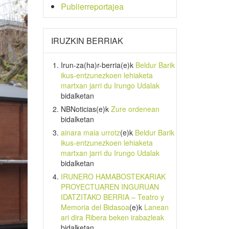
Publierreportajea
IRUZKIN BERRIAK
Irun-za(ha)r-berria
(e)k
Beldur Barik
ikus-entzunezkoen lehiaketa
martxan jarri du Irungo Udalak
bidalketan
NBNoticias
(e)k
Zure ordenean
bidalketan
ainara maia urrotz
(e)k
Beldur Barik
ikus-entzunezkoen lehiaketa
martxan jarri du Irungo Udalak
bidalketan
IRUNERO HAMABOSTEKARIAK
PROYECTUAREN INGURUAN
IDATZITAKO BERRIA – Teatro y
Memoria del Bidasoa
(e)k
Lanean
ari dira Ribera beken irabazleak
bidalketan