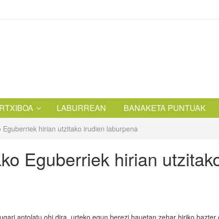
RTXIBOA
LABURREAN
BANAKETA PUNTUAK
Eguberriek hirian utzitako irudien laburpena
o Eguberriek hirian utzitak
ugari antolatu ohi dira, urteko egun berezi hauetan zehar hiriko bazter 