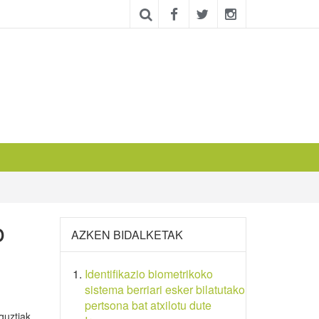
o
AZKEN BIDALKETAK
Identifikazio biometrikoko
sistema berriari esker bilatutako
pertsona bat atxilotu dute
guztiak