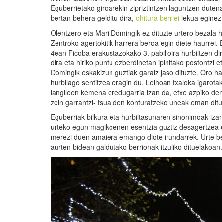
Eguberrietako giroarekin zipriztintzen laguntzen dute
bertan behera gelditu dira,
ohitura berriei
lekua eginez
Olentzero eta Mari Domingik ez dituzte urtero bezala h
Zentroko agertokitik harrera beroa egin diete haurrei. 
4ean Ficoba erakustazokako 3. pabilioira hurbiltzen d
dira eta hiriko puntu ezberdinetan ipinitako postontzi 
Domingik eskakizun guztiak garaiz jaso dituzte. Oro ha
hurbilago sentitzea eragin du. Leihoan txaloka igarot
langileen kemena eredugarria izan da, etxe azpiko den
zein garrantzi- tsua den konturatzeko uneak eman ditu
Eguberriak bilkura eta hurbiltasunaren sinonimoak izan
urteko egun magikoenen esentzia guztiz desagertzea ez
merezi duen amaiera emango diote irundarrek. Urte ber
aurten bidean galdutako berrionak itzuliko dituelakoan.