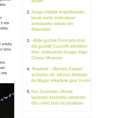
Irunen
asko
Irungo Udalak errepideetako
lanak modu ordenatuan
ur
 3 eta
antolatzeko eskatu dio
okitu
Aldundiari
«Bide guztiak Erromara doaz
n arloko
eta guztiak Cuzcotik ateratzen
en lana
dira» erakusketa ikusgai dago
Oiasso Museoan
ere,
ari
‘Braderie – Merkatu Kalean’
 eta
azokaren 40. edizioa abiatuko
du Mugan elkarteak gaur Irunen
Irun Zuzenean zikloak
bederatzi kontzertu eskainiko
ditu urriko bost larunbatetan