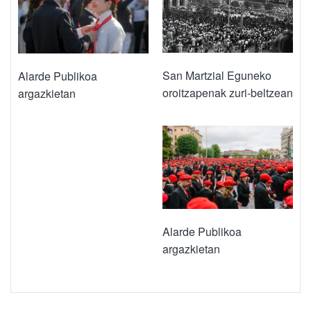
San Martzial Eguneko
Alarde Publikoa
oroitzapenak zuri-beltzean
argazkietan
Alarde Publikoa
argazkietan