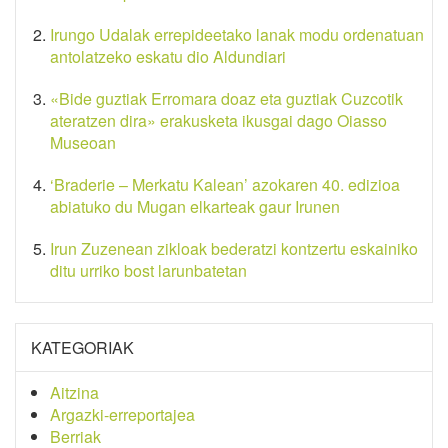
Irungo Udalak errepideetako lanak modu ordenatuan
antolatzeko eskatu dio Aldundiari
«Bide guztiak Erromara doaz eta guztiak Cuzcotik
ateratzen dira» erakusketa ikusgai dago Oiasso
Museoan
‘Braderie – Merkatu Kalean’ azokaren 40. edizioa
abiatuko du Mugan elkarteak gaur Irunen
Irun Zuzenean zikloak bederatzi kontzertu eskainiko
ditu urriko bost larunbatetan
KATEGORIAK
Aitzina
Argazki-erreportajea
Berriak