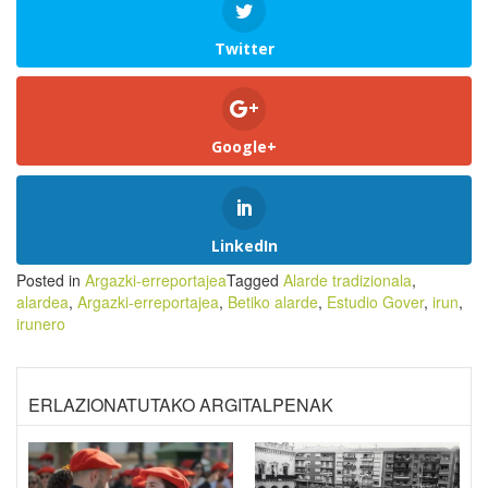
Twitter
Google+
LinkedIn
Posted in
Argazki-erreportajea
Tagged
Alarde tradizionala
,
alardea
,
Argazki-erreportajea
,
Betiko alarde
,
Estudio Gover
,
irun
,
irunero
ERLAZIONATUTAKO ARGITALPENAK