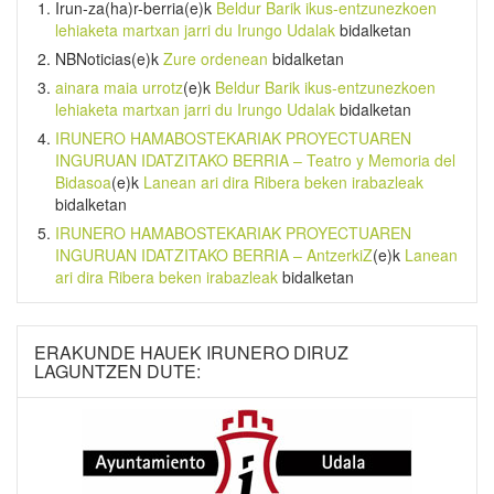
Irun-za(ha)r-berria
(e)k
Beldur Barik ikus-entzunezkoen
lehiaketa martxan jarri du Irungo Udalak
bidalketan
NBNoticias
(e)k
Zure ordenean
bidalketan
ainara maia urrotz
(e)k
Beldur Barik ikus-entzunezkoen
lehiaketa martxan jarri du Irungo Udalak
bidalketan
IRUNERO HAMABOSTEKARIAK PROYECTUAREN
INGURUAN IDATZITAKO BERRIA – Teatro y Memoria del
Bidasoa
(e)k
Lanean ari dira Ribera beken irabazleak
bidalketan
IRUNERO HAMABOSTEKARIAK PROYECTUAREN
INGURUAN IDATZITAKO BERRIA – AntzerkiZ
(e)k
Lanean
ari dira Ribera beken irabazleak
bidalketan
ERAKUNDE HAUEK IRUNERO DIRUZ
LAGUNTZEN DUTE: