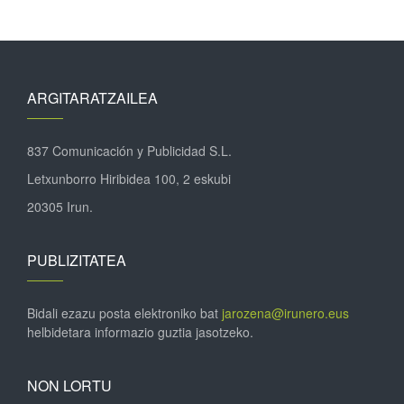
ARGITARATZAILEA
837 Comunicación y Publicidad S.L.
Letxunborro Hiribidea 100, 2 eskubi
20305 Irun.
PUBLIZITATEA
Bidali ezazu posta elektroniko bat
jarozena@irunero.eus
helbidetara informazio guztia jasotzeko.
NON LORTU