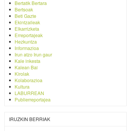
Bertatik Bertara
Bertsoak
Beti Gazte
Ekintzaileak
Elkarrizketa
Erreportajeak
Hezkuntza
Informazioa
Irun atzo Irun gaur
Kale inkesta
Kalean Bai
Kirolak
Kolaborazioa
Kultura
LABURREAN
Publierreportajea
IRUZKIN BERRIAK