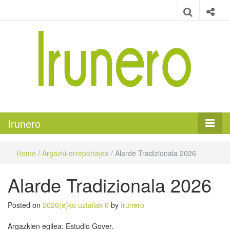
Irunero
Irungo euskarazko aldizkaria
Irunero
Home
/
Argazki-erreportajea
/
Alarde Tradizionala 2026
Alarde Tradizionala 2026
Posted on
2026(e)ko uztailak 6
by
Irunero
Argazkien egilea: Estudio Gover.