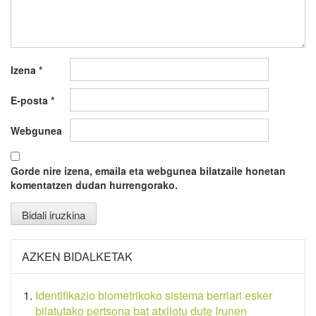
Izena
*
E-posta
*
Webgunea
Gorde nire izena, emaila eta webgunea bilatzaile honetan
komentatzen dudan hurrengorako.
AZKEN BIDALKETAK
Identifikazio biometrikoko sistema berriari esker
bilatutako pertsona bat atxilotu dute Irunen