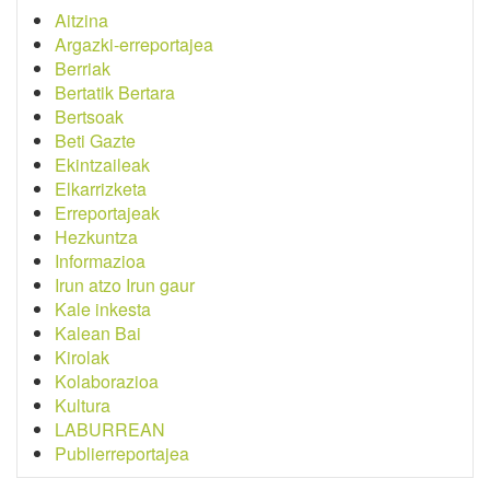
Aitzina
Argazki-erreportajea
Berriak
Bertatik Bertara
Bertsoak
Beti Gazte
Ekintzaileak
Elkarrizketa
Erreportajeak
Hezkuntza
Informazioa
Irun atzo Irun gaur
Kale inkesta
Kalean Bai
Kirolak
Kolaborazioa
Kultura
LABURREAN
Publierreportajea