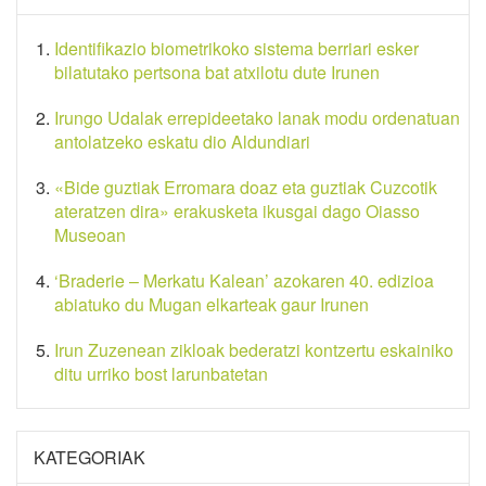
Identifikazio biometrikoko sistema berriari esker
bilatutako pertsona bat atxilotu dute Irunen
Irungo Udalak errepideetako lanak modu ordenatuan
antolatzeko eskatu dio Aldundiari
«Bide guztiak Erromara doaz eta guztiak Cuzcotik
ateratzen dira» erakusketa ikusgai dago Oiasso
Museoan
‘Braderie – Merkatu Kalean’ azokaren 40. edizioa
abiatuko du Mugan elkarteak gaur Irunen
Irun Zuzenean zikloak bederatzi kontzertu eskainiko
ditu urriko bost larunbatetan
KATEGORIAK