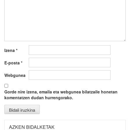
Izena
*
E-posta
*
Webgunea
Gorde nire izena, emaila eta webgunea bilatzaile honetan
komentatzen dudan hurrengorako.
AZKEN BIDALKETAK