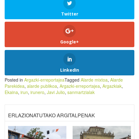
Twitter
Google+
LinkedIn
Posted in
Argazki-erreportajea
Tagged
Alarde mixtoa
,
Alarde
Parekidea
,
alarde publikoa
,
Argazki-erreportajea
,
Argazkiak
,
Ekaina
,
irun
,
irunero
,
Javi Julio
,
sanmartzialak
ERLAZIONATUTAKO ARGITALPENAK