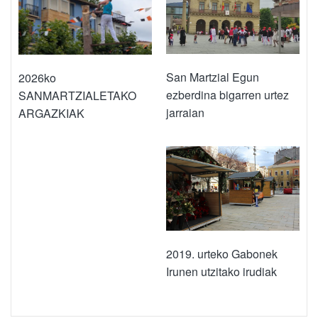
San Martzial Egun
2026ko
ezberdina bigarren urtez
SANMARTZIALETAKO
jarraian
ARGAZKIAK
2019. urteko Gabonek
Irunen utzitako irudiak