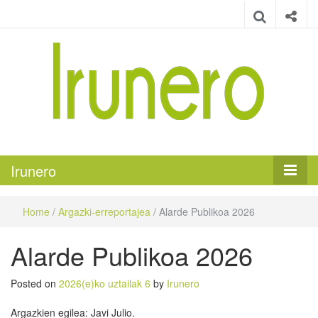
Irunero
Irungo euskarazko aldizkaria
Irunero
Home
/
Argazki-erreportajea
/
Alarde Publikoa 2026
Alarde Publikoa 2026
Posted on
2026(e)ko uztailak 6
by
Irunero
Argazkien egilea: Javi Julio.