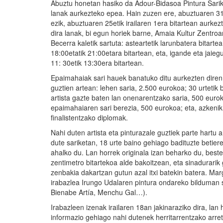
Abuztu honetan hasiko da Adour-Bidasoa Pintura Sari
lanak aurkezteko epea. Hain zuzen ere, abuztuaren 3
ezik, abuztuaren 25etik irailaren 1era bitartean aurkez
dira lanak, bi egun horiek barne, Amaia Kultur Zentro
Becerra kaletik sartuta: asteartetik larunbatera bitartea
18:00etatik 21:00etara bitartean, eta, igande eta jaieg
11: 30etik 13:30era bitartean.
Epaimahaiak sari hauek banatuko ditu aurkezten diren
guztien artean: lehen saria, 2.500 eurokoa; 30 urtetik
artista gazte baten lan onenarentzako saria, 500 euro
epaimahaiaren sari berezia, 500 eurokoa; eta, azkenik
finalistentzako diplomak.
Nahi duten artista eta pinturazale guztiek parte hartu 
dute sariketan, 18 urte baino gehiago badituzte betiere
ahalko du. Lan horrek originala izan beharko du, beste 
zentimetro bitartekoa alde bakoitzean, eta sinadurarik
zenbakia dakartzan gutun azal itxi batekin batera. Mar
irabazlea Irungo Udalaren pintura ondareko bilduman s
Bienabe Artía, Menchu Gal…).
Irabazleen izenak irailaren 18an jakinaraziko dira, la
informazio gehiago nahi dutenek herritarrentzako arre