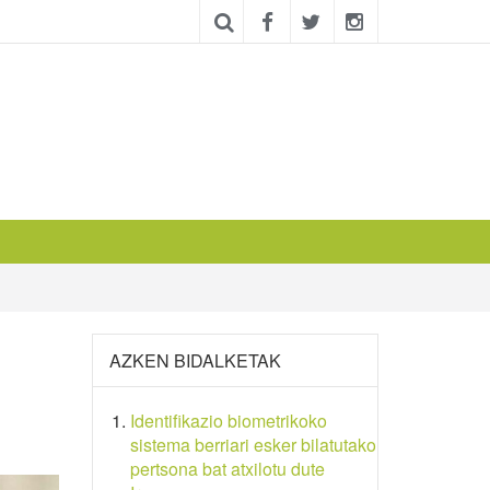
AZKEN BIDALKETAK
Identifikazio biometrikoko
sistema berriari esker bilatutako
pertsona bat atxilotu dute