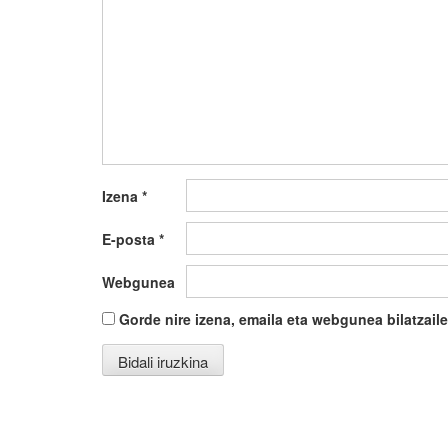
Izena
*
E-posta
*
Webgunea
Gorde nire izena, emaila eta webgunea bilatza