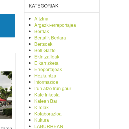
KATEGORIAK
Aitzina
Argazki-erreportajea
Berriak
Bertatik Bertara
Bertsoak
Beti Gazte
Ekintzaileak
Elkarrizketa
Erreportajeak
Hezkuntza
Informazioa
Irun atzo Irun gaur
Kale inkesta
Kalean Bai
Kirolak
Kolaborazioa
Kultura
LABURREAN
azaren