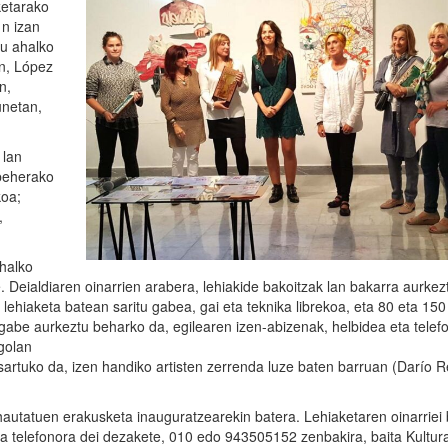
ketarako
1n izan
tu ahalko
an, López
n,
unetan,
 lan
 beherako
koa;
,
ahalko
. Deialdiaren oinarrien arabera, lehiakide bakoitzak lan bakarra aurkez
lehiaketa batean saritu gabea, gai eta teknika librekoa, eta 80 eta 150
 gabe aurkeztu beharko da, egilearen izen-abizenak, helbidea eta telef
golan
artuko da, izen handiko artisten zerrenda luze baten barruan (Darío 
n hautatuen erakusketa inauguratzearekin batera. Lehiaketaren oinarriei
ta telefonora dei dezakete, 010 edo 943505152 zenbakira, baita Kultura