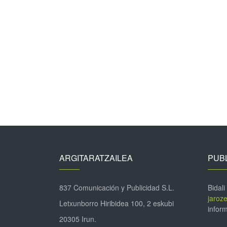
ARGITARATZAILEA
PUBL
837 Comunicación y Publicidad S.L.
Bidali
jaroz
Letxunborro Hiribidea 100, 2 eskubi
inform
20305 Irun.