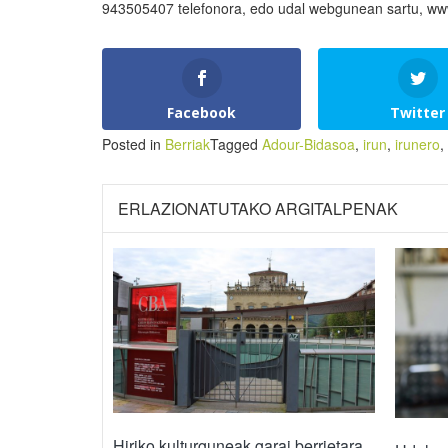
943505407 telefonora, edo udal webgunean sartu, www
Facebook
Twitter
Posted in
Berriak
Tagged
Adour-Bidasoa
,
irun
,
irunero
,
ERLAZIONATUTAKO ARGITALPENAK
Hiriko kulturguneak garai berrietara