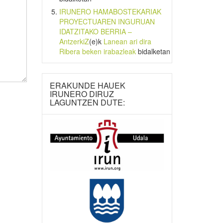
IRUNERO HAMABOSTEKARIAK
PROYECTUAREN INGURUAN
IDATZITAKO BERRIA –
AntzerkiZ
(e)k
Lanean ari dira
Ribera beken irabazleak
bidalketan
ERAKUNDE HAUEK
IRUNERO DIRUZ
LAGUNTZEN DUTE: