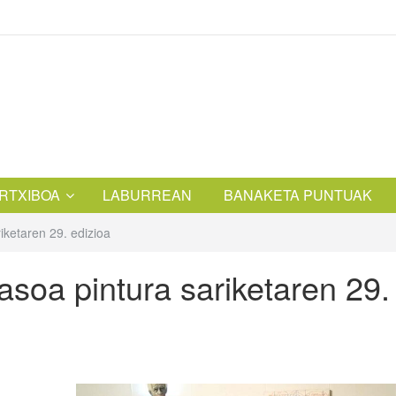
RTXIBOA
LABURREAN
BANAKETA PUNTUAK
iketaren 29. edizioa
soa pintura sariketaren 29.