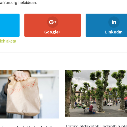
.irun.org helbidean.
Google+
LinkedIn
lehiaketa
Trafiko aldaketak Urdanibia pl