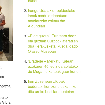
Irunen
Irungo Udalak errepideetako
lanak modu ordenatuan
antolatzeko eskatu dio
Aldundiari
«Bide guztiak Erromara doaz
eta guztiak Cuzcotik ateratzen
dira» erakusketa ikusgai dago
Oiasso Museoan
‘Braderie – Merkatu Kalean’
azokaren 40. edizioa abiatuko
tu
du Mugan elkarteak gaur Irunen
ono
Irun Zuzenean zikloak
Regoyos,
bederatzi kontzertu eskainiko
ditu urriko bost larunbatetan
 buruz
 Arlora,