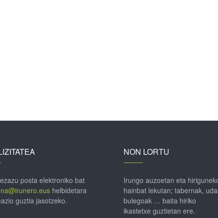
IZITATEA
NON LORTU
 ezazu posta elektroniko bat
Irungo auzoetan eta hirigunek
ena@irunero.eus
helbidetara
hainbat lekutan; tabernak, uda
azio guztia jasotzeko.
bulegoak … baita hiriko
ikastetxe guztietan ere.