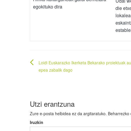
Udal we
egokituko dira
die etx
lokalea
eskaint
establ
Bidalketetan
Loidi Euskarazko Ikerketa Bekarako proiektuak a
zehar
epea zabalik dago
nabigatu
Utzi erantzuna
Zure e-posta helbidea ez da argitaratuko.
Beharrezko
Iruzkin