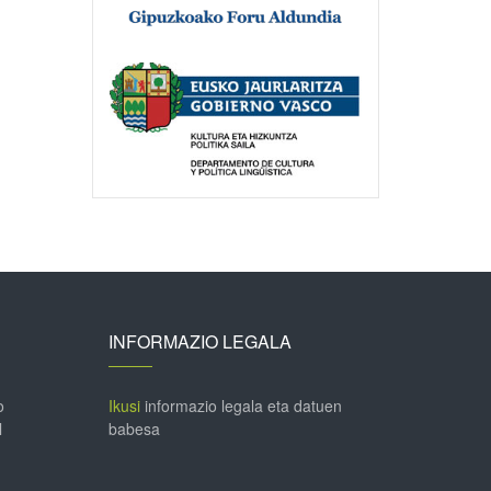
INFORMAZIO LEGALA
o
Ikusi
informazio legala eta datuen
l
babesa