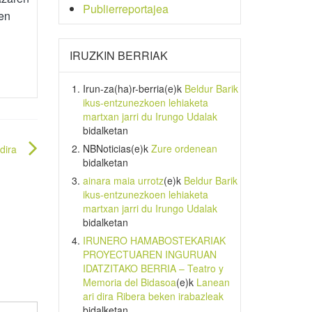
Publierreportajea
en
IRUZKIN BERRIAK
Irun-za(ha)r-berria
(e)k
Beldur Barik
ikus-entzunezkoen lehiaketa
martxan jarri du Irungo Udalak
bidalketan
NBNoticias
(e)k
Zure ordenean
dira
bidalketan
ainara maia urrotz
(e)k
Beldur Barik
ikus-entzunezkoen lehiaketa
martxan jarri du Irungo Udalak
bidalketan
IRUNERO HAMABOSTEKARIAK
PROYECTUAREN INGURUAN
IDATZITAKO BERRIA – Teatro y
Memoria del Bidasoa
(e)k
Lanean
ari dira Ribera beken irabazleak
bidalketan