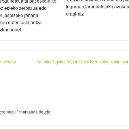
bguneak atal bat eskainiko
inguruan larunbatetako azokar
ez etxeko zerbitzua edo
eraginez
n jasotzeko janaria
zen duten ostalaritza
ezimenduei
urkezteko
Kateako Ugalde futbol-zelaia berritzeko lanak hasi 
 eremuak
*
markatuta daude