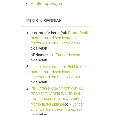
Publierreportajea
IRUZKIN BERRIAK
Irun-za(ha)r-berria
(e)k
Beldur Barik
ikus-entzunezkoen lehiaketa
martxan jarri du Irungo Udalak
bidalketan
NBNoticias
(e)k
Zure ordenean
bidalketan
ainara maia urrotz
(e)k
Beldur Barik
ikus-entzunezkoen lehiaketa
martxan jarri du Irungo Udalak
bidalketan
IRUNERO HAMABOSTEKARIAK
PROYECTUAREN INGURUAN
IDATZITAKO BERRIA – Teatro y
Memoria del Bidasoa
(e)k
Lanean
ari dira Ribera beken irabazleak
bidalketan