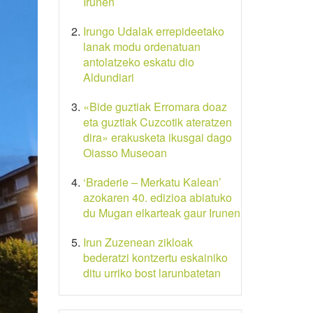
Irunen
Irungo Udalak errepideetako
lanak modu ordenatuan
antolatzeko eskatu dio
Aldundiari
«Bide guztiak Erromara doaz
eta guztiak Cuzcotik ateratzen
dira» erakusketa ikusgai dago
Oiasso Museoan
‘Braderie – Merkatu Kalean’
azokaren 40. edizioa abiatuko
du Mugan elkarteak gaur Irunen
Irun Zuzenean zikloak
bederatzi kontzertu eskainiko
ditu urriko bost larunbatetan