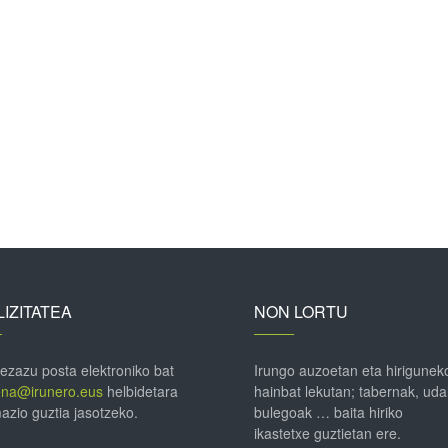
IZITATEA
NON LORTU
 ezazu posta elektroniko bat
Irungo auzoetan eta hirigunek
ena@irunero.eus
helbidetara
hainbat lekutan; tabernak, uda
azio guztia jasotzeko.
bulegoak … baita hiriko
ikastetxe guztietan ere.