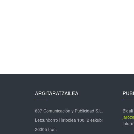
ARGITARATZAILEA
PUBL
837 Comunicación y Publicidad S.L.
Bidali
jaroz
Letxunborro Hiribidea 100, 2 eskubi
inform
20305 Irun.