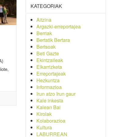
KATEGORIAK
Aitzina
Argazki-erreportajea
Berriak
Bertatik Bertara
Bertsoak
Beti Gazte
Ekintzaileak
A)
Elkarrizketa
iote,
Erreportajeak
Hezkuntza
Informazioa
Irun atzo Irun gaur
Kale inkesta
Kalean Bai
Kirolak
Kolaborazioa
Kultura
LABURREAN