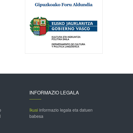
INFORMAZIO LEGALA
o
Ikusi
informazio legala eta datuen
l
babesa