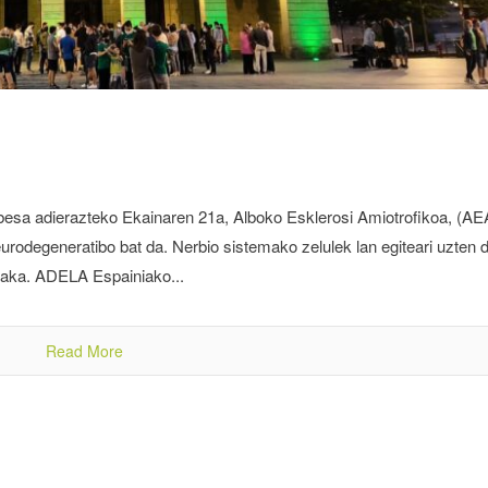
abesa adierazteko Ekainaren 21a, Alboko Esklerosi Amiotrofikoa, (AE
rodegeneratibo bat da. Nerbio sistemako zelulek lan egiteari uzten d
anaka. ADELA Espainiako...
Read More