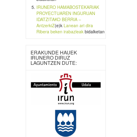
IRUNERO HAMABOSTEKARIAK
PROYECTUAREN INGURUAN
IDATZITAKO BERRIA –
AntzerkiZ
(e)k
Lanean ari dira
Ribera beken irabazleak
bidalketan
ERAKUNDE HAUEK
IRUNERO DIRUZ
LAGUNTZEN DUTE: