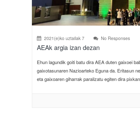
2021(e)ko uztailak 7
No Responses
AEAk argia izan dezan
Ehun lagundik goiti batu dira AEA duten gaixoei b
gaixotasunaren Nazioarteko Eguna da. Eritasun neu
eta gaixoaren giharrak paralizatu egiten dira pixk