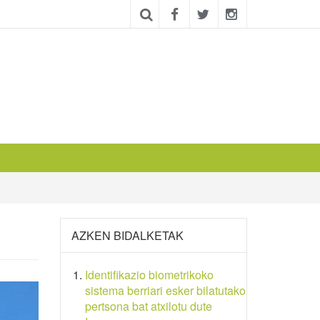
AZKEN BIDALKETAK
Identifikazio biometrikoko
sistema berriari esker bilatutako
pertsona bat atxilotu dute