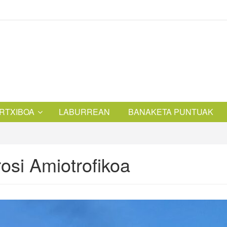
RTXIBOA
LABURREAN
BANAKETA PUNTUAK
osi Amiotrofikoa