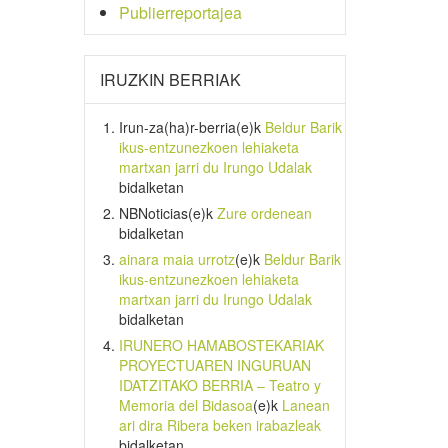
Publierreportajea
IRUZKIN BERRIAK
Irun-za(ha)r-berria
(e)k
Beldur Barik
ikus-entzunezkoen lehiaketa
martxan jarri du Irungo Udalak
bidalketan
NBNoticias
(e)k
Zure ordenean
bidalketan
ainara maia urrotz
(e)k
Beldur Barik
ikus-entzunezkoen lehiaketa
martxan jarri du Irungo Udalak
bidalketan
IRUNERO HAMABOSTEKARIAK
PROYECTUAREN INGURUAN
IDATZITAKO BERRIA – Teatro y
Memoria del Bidasoa
(e)k
Lanean
ari dira Ribera beken irabazleak
bidalketan