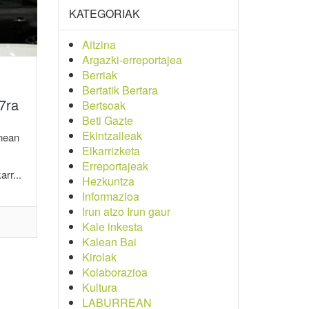
KATEGORIAK
Aitzina
Argazki-erreportajea
Berriak
Bertatik Bertara
7ra
Bertsoak
Beti Gazte
Ekintzaileak
unean
Elkarrizketa
Erreportajeak
rr...
Hezkuntza
Informazioa
Irun atzo Irun gaur
Kale inkesta
Kalean Bai
Kirolak
Kolaborazioa
Kultura
LABURREAN