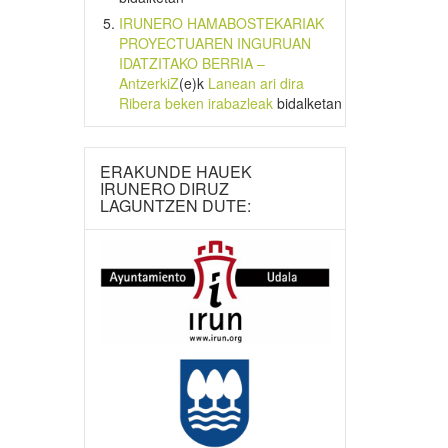
IRUNERO HAMABOSTEKARIAK
PROYECTUAREN INGURUAN
IDATZITAKO BERRIA –
AntzerkiZ
(e)k
Lanean ari dira
Ribera beken irabazleak
bidalketan
ERAKUNDE HAUEK
IRUNERO DIRUZ
LAGUNTZEN DUTE: