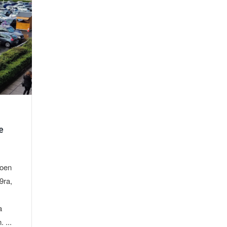
e
toen
9ra,
a
 ...