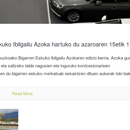
uko Ibilgailu Azoka hartuko du azaroaren 15etik 1
puzkoako Bigarren Eskuko Ibilgailu Azokaren edizio berria. Azoka g
 eta saltzeko talde nagusien eta inguruko kontzesionarioen
en du bigarren eskuko merkatuak eskaintzen dituen aukerak toki baka
Read More