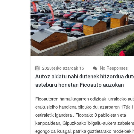
2023(e)ko azaroak 15
No Responses
Autoz aldatu nahi dutenek hitzordua dut
asteburu honetan Ficoauto auzokan
Ficoautoren hamaikagarren edizioak lurraldeko au
erakusleiho handiena bilduko du, azaroaren 17tik 1
ostiraletik igandera . Ficobako 3 pabiloietan eta
kanpoaldean, Gipuzkoako ibilgailu-aukera zabalen
egongo da ikusgai, patrika guztietarako modeloekin.