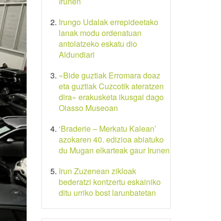
Irunen
Irungo Udalak errepideetako
lanak modu ordenatuan
antolatzeko eskatu dio
Aldundiari
«Bide guztiak Erromara doaz
eta guztiak Cuzcotik ateratzen
dira» erakusketa ikusgai dago
Oiasso Museoan
‘Braderie – Merkatu Kalean’
azokaren 40. edizioa abiatuko
du Mugan elkarteak gaur Irunen
Irun Zuzenean zikloak
bederatzi kontzertu eskainiko
ditu urriko bost larunbatetan