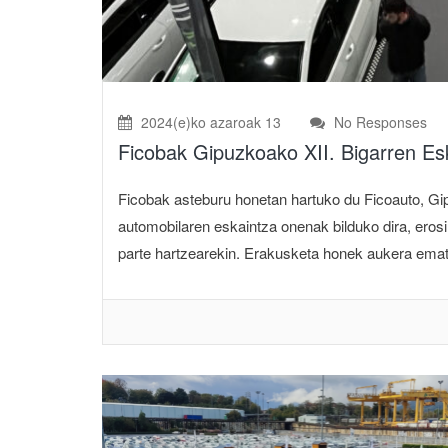
2024(e)ko azaroak 13
No Responses
Ficobak Gipuzkoako XII. Bigarren Esk
Ficobak asteburu honetan hartuko du Ficoauto, Gi
automobilaren eskaintza onenak bilduko dira, erosi
parte hartzearekin. Erakusketa honek aukera emat