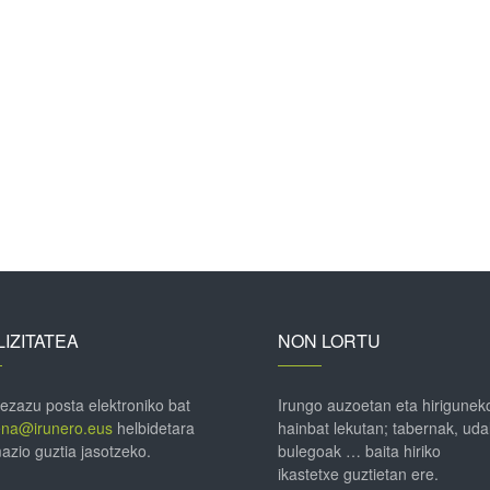
IZITATEA
NON LORTU
 ezazu posta elektroniko bat
Irungo auzoetan eta hirigunek
ena@irunero.eus
helbidetara
hainbat lekutan; tabernak, uda
azio guztia jasotzeko.
bulegoak … baita hiriko
ikastetxe guztietan ere.