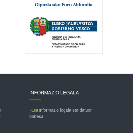
INFORMAZIO LEGALA
o
Ikusi
informazio legala eta datuen
l
babesa