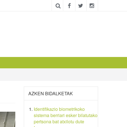
AZKEN BIDALKETAK
Identifikazio biometrikoko
sistema berriari esker bilatutako
pertsona bat atxilotu dute