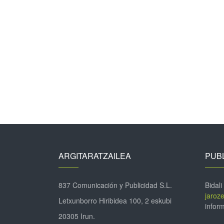
ARGITARATZAILEA
PUBL
837 Comunicación y Publicidad S.L.
Bidali
jaroz
Letxunborro Hiribidea 100, 2 eskubi
inform
20305 Irun.