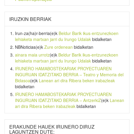
IRUZKIN BERRIAK
Irun-za(ha)r-berria
(e)k
Beldur Barik ikus-entzunezkoen
lehiaketa martxan jarri du Irungo Udalak
bidalketan
NBNoticias
(e)k
Zure ordenean
bidalketan
ainara maia urrotz
(e)k
Beldur Barik ikus-entzunezkoen
lehiaketa martxan jarri du Irungo Udalak
bidalketan
IRUNERO HAMABOSTEKARIAK PROYECTUAREN
INGURUAN IDATZITAKO BERRIA – Teatro y Memoria del
Bidasoa
(e)k
Lanean ari dira Ribera beken irabazleak
bidalketan
IRUNERO HAMABOSTEKARIAK PROYECTUAREN
INGURUAN IDATZITAKO BERRIA – AntzerkiZ
(e)k
Lanean
ari dira Ribera beken irabazleak
bidalketan
ERAKUNDE HAUEK IRUNERO DIRUZ
LAGUNTZEN DUTE: