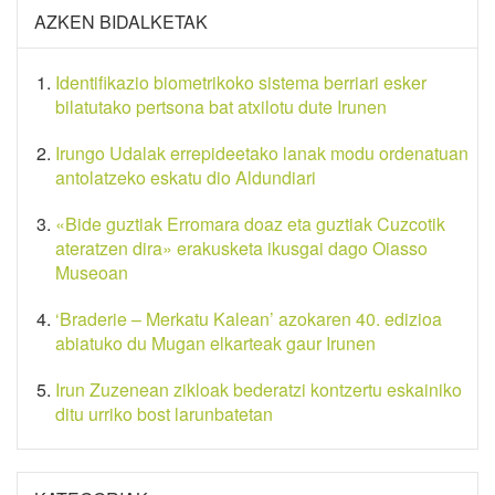
AZKEN BIDALKETAK
Identifikazio biometrikoko sistema berriari esker
bilatutako pertsona bat atxilotu dute Irunen
Irungo Udalak errepideetako lanak modu ordenatuan
antolatzeko eskatu dio Aldundiari
«Bide guztiak Erromara doaz eta guztiak Cuzcotik
ateratzen dira» erakusketa ikusgai dago Oiasso
Museoan
‘Braderie – Merkatu Kalean’ azokaren 40. edizioa
abiatuko du Mugan elkarteak gaur Irunen
Irun Zuzenean zikloak bederatzi kontzertu eskainiko
ditu urriko bost larunbatetan