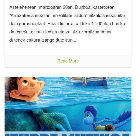
Astelehenean, martxoaren 20an, Dunboa ikastetxean
“Arrazakeria eskolan, errealitate isildua” hitzaldia eskainiko
dute gurasoentzat. Hitzaldia arratsaldeko 17:00etan hasiko
da eskolako liburutegian eta zaintza zerbitzua behar
dutenek eskura izango dute irun...
Read More