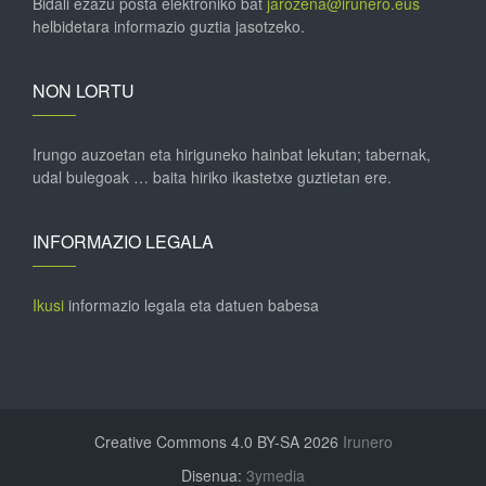
Bidali ezazu posta elektroniko bat
jarozena@irunero.eus
helbidetara informazio guztia jasotzeko.
NON LORTU
Irungo auzoetan eta hiriguneko hainbat lekutan; tabernak,
udal bulegoak … baita hiriko ikastetxe guztietan ere.
INFORMAZIO LEGALA
Ikusi
informazio legala eta datuen babesa
Creative Commons 4.0 BY-SA 2026
Irunero
Disenua:
3ymedia