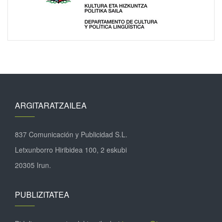
ARGITARATZAILEA
837 Comunicación y Publicidad S.L.
Letxunborro Hiribidea 100, 2 eskubi
20305 Irun.
PUBLIZITATEA