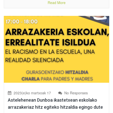
Read More
2023(e)ko martxoak 17
No Responses
Astelehenean Dunboa ikastetxean eskolako
arrazakeriaz hitz egiteko hitzaldia egingo dute