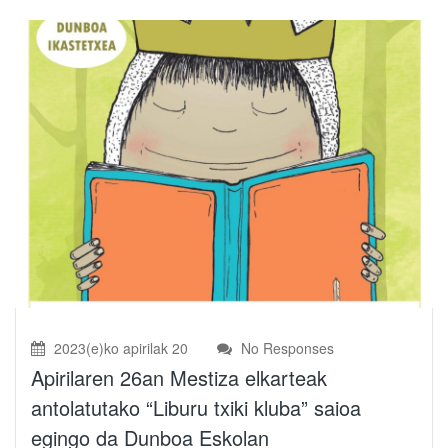
2023(e)ko apirilak 20
No Responses
Apirilaren 26an Mestiza elkarteak
antolatutako “Liburu txiki kluba” saioa
egingo da Dunboa Eskolan