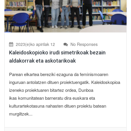
2023(e)ko apirilak 12
No Responses
Kaleidoskopioko irudi simetrikoak bezain
aldakorrak eta askotarikoak
Parean elkartea bereziki ezaguna da feminismoaren
inguruan antolatzen dituen proiektuengatik. Kaleidoskopioa
izeneko proiektuaren bitartez ordea, Dunboa
ikas komunitatean barneratu dira euskara eta
kulturartekotasuna nahasten dituen proiektu batean
murgiltzek...