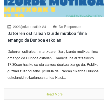
2023(e)ko otsailak 24
No Responses
Datorren ostiralean Izurde mutikoa filma
emango da Dunboa eskolan
Datorren ostiralean, martxoaren 3an, Izurde mutikoa filma
emango da Dunboa eskolan. Emankizuna arratsaldeko
17:30ean hasiko da eta sarrera doakoa izango da. Publiko
guztiari zuzendutako pelikula da. Parean elkartea Dunboa
eskolarekin elkarlanean ari da Kalei...
Read More