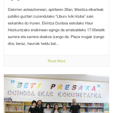
Datorren asteazkenean, apirilaren 26an, Mestiza elkarteak
publiko guztiari zuzendutako “Liburu txiki kluba” saio
eskainiko du Irunen. Ekintza Dunboa eskolako Haur
Hezkuntzako eraikinean egingo da arratsaldeko 17:00etatik
aurrera eta sarrera doakoa izango da. Plaza mugak izango
dira, beraz, haurrak heldu bat...
Read More