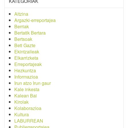
KATEGORIAK
Aitzina
Argazki-erreportajea
Berriak
Bertatik Bertara
Bertsoak
Beti Gazte
Ekintzaileak
Elkarrizketa
Erreportajeak
Hezkuntza
Informazioa
Irun atzo Irun gaur
Kale inkesta
Kalean Bai
Kirolak
Kolaborazioa
Kultura
LABURREAN
Publierreportajea