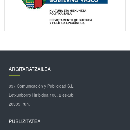
ARGITARATZAILEA
837 Comunicación y Publicidad S.L.
Letxunborro Hiribidea 100, 2 eskubi
20305 Irun.
PUBLIZITATEA