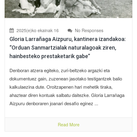
2025(e)ko ekainak 16
No Responses
Gloria Larrañaga Aizpuru, kantinera izandakoa:
“Orduan Sanmartzialak naturalagoak ziren,
hainbesteko prestaketarik gabe”
Denboran atzera egiteko, zuri-beltzeko argazki eta
dokumentuez gain, zuzenean jasotako testigantzek balio
kalkulaezina dute. Oroitzapenen hari mehetik tiraka,
ahaztear diren kontuak salbatu daitezke. Gloria Larrañaga
Aizpuru denboraren joanari desafio eginez ...
Read More