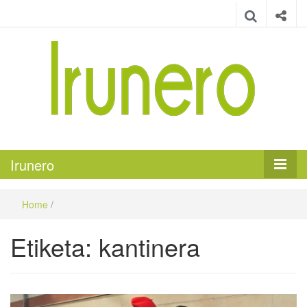
Irunero
Irungo euskarazko aldizkaria
Irunero
Home
/
Etiketa:
kantinera