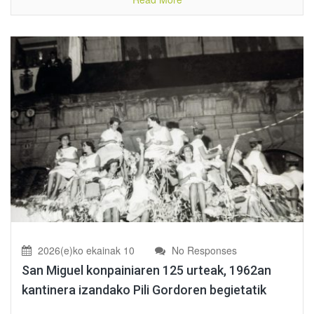
2026(e)ko ekainak 10
No Responses
San Miguel konpainiaren 125 urteak, 1962an
kantinera izandako Pili Gordoren begietatik