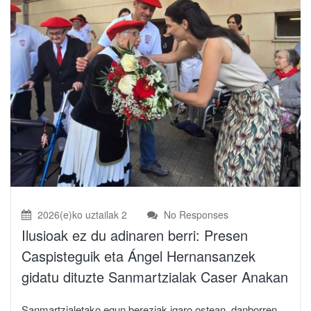
2026(e)ko uztailak 2
No Responses
Ilusioak ez du adinaren berri: Presen
Caspisteguik eta Ángel Hernansanzek
gidatu dituzte Sanmartzialak Caser Anakan
Sanmartzialetako egun bereziak igaro ostean, danborren