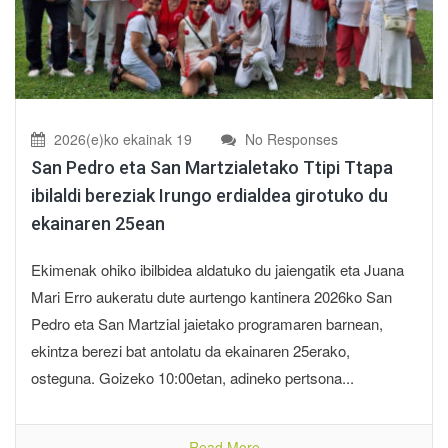
2026(e)ko ekainak 19
No Responses
San Pedro eta San Martzialetako Ttipi Ttapa
ibilaldi bereziak Irungo erdialdea girotuko du
ekainaren 25ean
Ekimenak ohiko ibilbidea aldatuko du jaiengatik eta Juana
Mari Erro aukeratu dute aurtengo kantinera 2026ko San
Pedro eta San Martzial jaietako programaren barnean,
ekintza berezi bat antolatu da ekainaren 25erako,
osteguna. Goizeko 10:00etan, adineko pertsona...
Read More