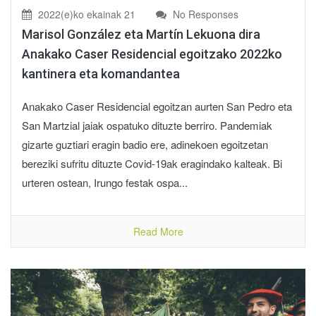
2022(e)ko ekainak 21
No Responses
Marisol González eta Martín Lekuona dira
Anakako Caser Residencial egoitzako 2022ko
kantinera eta komandantea
Anakako Caser Residencial egoitzan aurten San Pedro eta
San Martzial jaiak ospatuko dituzte berriro. Pandemiak
gizarte guztiari eragin badio ere, adinekoen egoitzetan
bereziki sufritu dituzte Covid-19ak eragindako kalteak. Bi
urteren ostean, Irungo festak ospa...
Read More