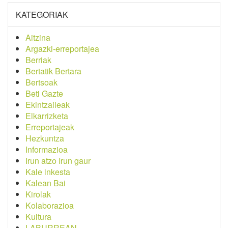
KATEGORIAK
Aitzina
Argazki-erreportajea
Berriak
Bertatik Bertara
Bertsoak
Beti Gazte
Ekintzaileak
Elkarrizketa
Erreportajeak
Hezkuntza
Informazioa
Irun atzo Irun gaur
Kale inkesta
Kalean Bai
Kirolak
Kolaborazioa
Kultura
LABURREAN