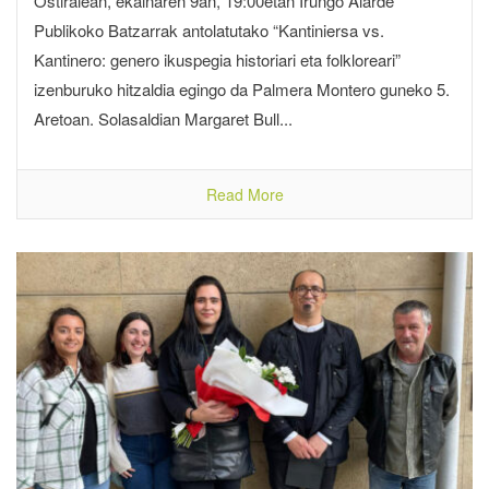
Ostiralean, ekainaren 9an, 19:00etan Irungo Alarde
Publikoko Batzarrak antolatutako “Kantiniersa vs.
Kantinero: genero ikuspegia historiari eta folkloreari”
izenburuko hitzaldia egingo da Palmera Montero guneko 5.
Aretoan. Solasaldian Margaret Bull...
Read More