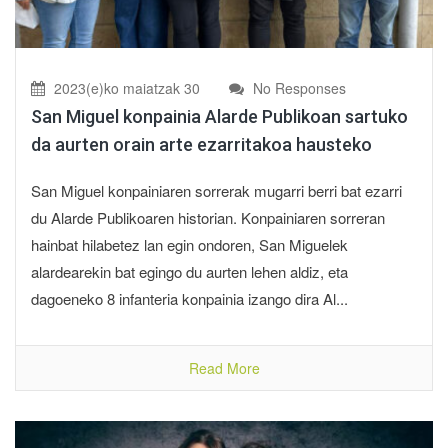
2023(e)ko maiatzak 30
No Responses
San Miguel konpainia Alarde Publikoan sartuko
da aurten orain arte ezarritakoa hausteko
San Miguel konpainiaren sorrerak mugarri berri bat ezarri
du Alarde Publikoaren historian. Konpainiaren sorreran
hainbat hilabetez lan egin ondoren, San Miguelek
alardearekin bat egingo du aurten lehen aldiz, eta
dagoeneko 8 infanteria konpainia izango dira Al...
Read More