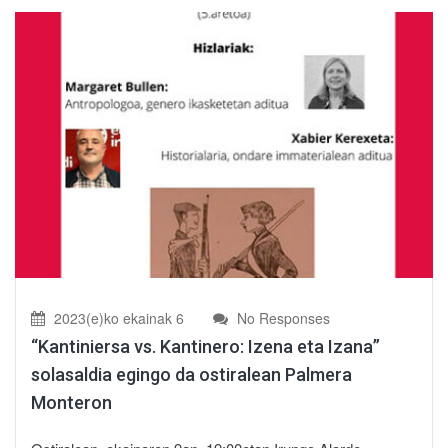
2023(e)ko ekainak 6
No Responses
“Kantiniersa vs. Kantinero: Izena eta Izana”
solasaldia egingo da ostiralean Palmera
Monteron