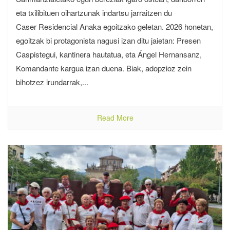
eta txilibituen oihartzunak indartsu jarraitzen du
Caser Residencial Anaka egoitzako geletan. 2026 honetan,
egoitzak bi protagonista nagusi izan ditu jaietan: Presen
Caspistegui, kantinera hautatua, eta Ángel Hernansanz,
Komandante kargua izan duena. Biak, adopzioz zein
bihotzez irundarrak,...
Read More