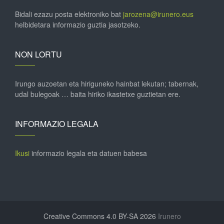
Bidali ezazu posta elektroniko bat
jarozena@irunero.eus
helbidetara informazio guztia jasotzeko.
NON LORTU
Irungo auzoetan eta hiriguneko hainbat lekutan; tabernak,
udal bulegoak … baita hiriko ikastetxe guztietan ere.
INFORMAZIO LEGALA
Ikusi
informazio legala eta datuen babesa
Creative Commons 4.0 BY-SA 2026
Irunero