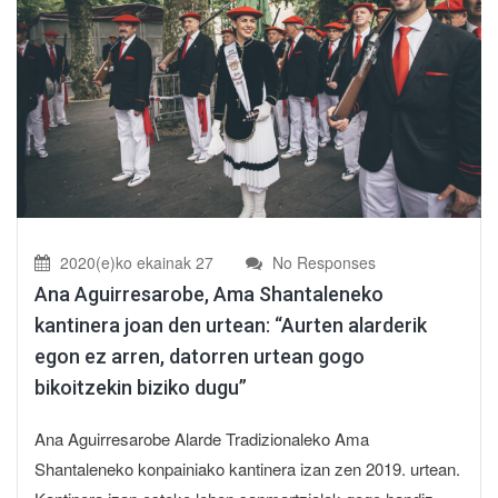
2020(e)ko ekainak 27
No Responses
Ana Aguirresarobe, Ama Shantaleneko
kantinera joan den urtean: “Aurten alarderik
egon ez arren, datorren urtean gogo
bikoitzekin biziko dugu”
Ana Aguirresarobe Alarde Tradizionaleko Ama
Shantaleneko konpainiako kantinera izan zen 2019. urtean.