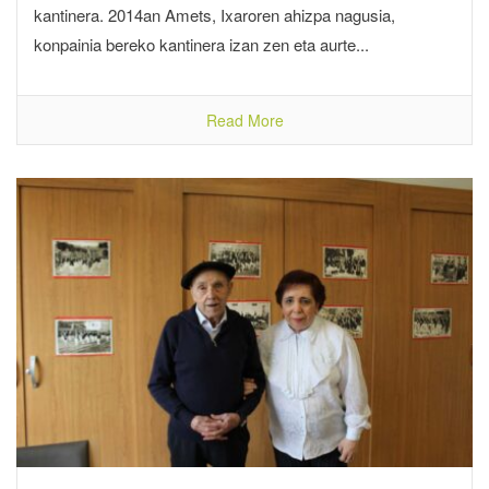
kantinera. 2014an Amets, Ixaroren ahizpa nagusia,
konpainia bereko kantinera izan zen eta aurte...
Read More