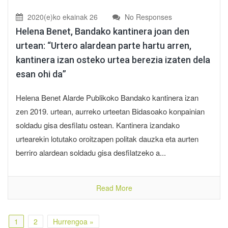
2020(e)ko ekainak 26
No Responses
Helena Benet, Bandako kantinera joan den
urtean: “Urtero alardean parte hartu arren,
kantinera izan osteko urtea berezia izaten dela
esan ohi da”
Helena Benet Alarde Publikoko Bandako kantinera izan
zen 2019. urtean, aurreko urteetan Bidasoako konpainian
soldadu gisa desfilatu ostean. Kantinera izandako
urtearekin lotutako oroitzapen politak dauzka eta aurten
berriro alardean soldadu gisa desfilatzeko a...
Read More
1
2
Hurrengoa »