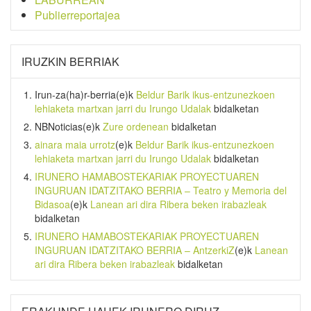
Publierreportajea
IRUZKIN BERRIAK
Irun-za(ha)r-berria
(e)k
Beldur Barik ikus-entzunezkoen
lehiaketa martxan jarri du Irungo Udalak
bidalketan
NBNoticias
(e)k
Zure ordenean
bidalketan
ainara maia urrotz
(e)k
Beldur Barik ikus-entzunezkoen
lehiaketa martxan jarri du Irungo Udalak
bidalketan
IRUNERO HAMABOSTEKARIAK PROYECTUAREN
INGURUAN IDATZITAKO BERRIA – Teatro y Memoria del
Bidasoa
(e)k
Lanean ari dira Ribera beken irabazleak
bidalketan
IRUNERO HAMABOSTEKARIAK PROYECTUAREN
INGURUAN IDATZITAKO BERRIA – AntzerkiZ
(e)k
Lanean
ari dira Ribera beken irabazleak
bidalketan