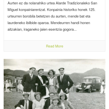
Aurten ez da nolanahiko urtea Alarde Tradizionaleko San
Miguel konpainiarentzat. Konpainia historiko honek 125.
urteurren borobila betetzen du aurten, mende bat eta
laurdeneko ibilbide oparoa. Mendeurren handi honen
aitzakian, iraganeko jaien esentzia gogora...
Read More