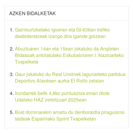
AZKEN BIDALKETAK
Gaintxurizketako igoeran eta GI-636an trafiko
desbideratzeak izango dira igande goizean
Abuztuaren 14an eta 15ean jokatuko da Angleten
Bidasoak antolatutako Eskubaloiaren I. Nazioarteko
Txapelketa
Gaur jokatuko du Real Uniónek lagunarteko partidua
Deportivo Alavésen aurka El Rollo zelaian
Irundarrek 5etik 4,8ko puntuazioa eman diote
Udaleko HAZ zerbitzuari 2025ean
Bost dominarekin amaitu du denboraldia piraguismo
taldeak Espainiako Sprint Txapelketan