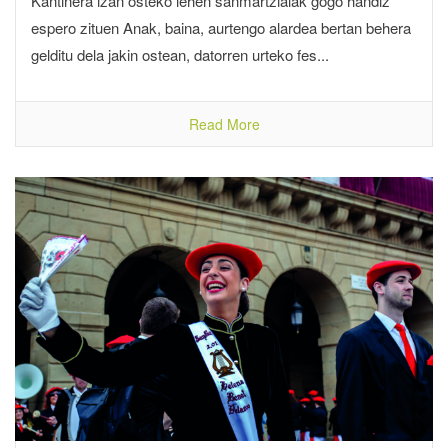
Kantinera izan osteko lehen sanmartzialak gogo handiz
espero zituen Anak, baina, aurtengo alardea bertan behera
gelditu dela jakin ostean, datorren urteko fes...
Read More