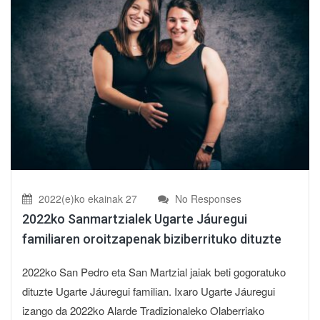
2022(e)ko ekainak 27
No Responses
2022ko Sanmartzialek Ugarte Jáuregui
familiaren oroitzapenak biziberrituko dituzte
2022ko San Pedro eta San Martzial jaiak beti gogoratuko
dituzte Ugarte Jáuregui familian. Ixaro Ugarte Jáuregui
izango da 2022ko Alarde Tradizionaleko Olaberriako