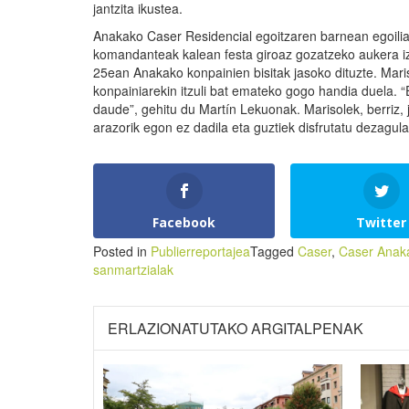
jantzita ikustea.
Anakako Caser Residencial egoitzaren barnean egoiliarr
komandanteak kalean festa giroaz gozatzeko aukera i
25ean Anakako konpainien bisitak jasoko dituzte. Maris
konpainiarekin itzuli bat emateko gogo handia duela. “E
daude”, gehitu du Martín Lekuonak. Marisolek, berriz, 
arazorik egon ez dadila eta guztiek disfrutatu dezagula
Facebook
Twitter
Posted in
Publierreportajea
Tagged
Caser
,
Caser Anak
sanmartzialak
ERLAZIONATUTAKO ARGITALPENAK