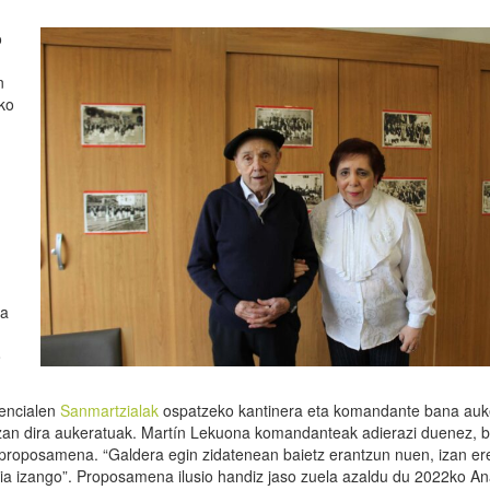
o
n
ako
ra
o
dencialen
Sanmartzialak
ospatzeko kantinera eta komandante bana auk
izan dira aukeratuak. Martín Lekuona komandanteak adierazi duenez, b
 proposamena. “Galdera egin zidatenean baietz erantzun nuen, izan er
ldia izango”. Proposamena ilusio handiz jaso zuela azaldu du 2022ko A