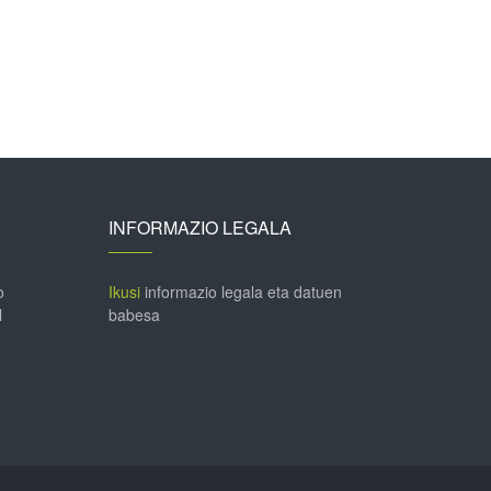
INFORMAZIO LEGALA
o
Ikusi
informazio legala eta datuen
l
babesa