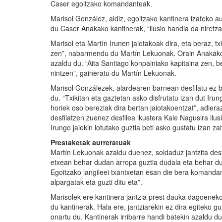
Caser egoitzako komandanteak.
Marisol González, aldiz, egoitzako kantinera izateko a
du Caser Anakako kantinerak, “ilusio handia da niretza
Marisol eta Martín Irunen jaiotakoak dira, eta beraz, txik
zen”, nabarmendu du Martín Lekuonak. Orain Anakako e
azaldu du. “Aita Santiago konpainiako kapitaina zen, ber
nintzen”, gaineratu du Martín Lekuonak.
Marisol Gonzálezek, alardearen barnean desfilatu ez ba
du. “Txikitan eta gaztetan asko disfrutatu izan dut Iru
horiek oso bereziak dira bertan jaiotakoentzat”, adier
desfilatzen zuenez desfilea ikustera Kale Nagusira ilus
Irungo jaiekin lotutako guztia beti asko gustatu izan zai
Prestaketak aurreratuak
Martín Lekuonak azaldu duenez, soldaduz jantzita desfi
etxean behar dudan arropa guztia dudala eta behar d
Egoitzako langileei txantxetan esan die bera komandant
alpargatak eta guzti ditu eta”.
Marisolek ere kantinera jantzia prest dauka dagoeneko
du kantinerak. Hala ere, jantziarekin ez dira egiteko g
onartu du. Kantinerak irribarre handi batekin azaldu du