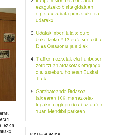
Irungo historia eta ondarea
ezagutzeko bisita gidatuen
egitarau zabala prestatuko da
udarako
Udalak inbertitutako euro
bakoitzeko 2,13 euro sortu ditu
Dies Oiassonis jaialdiak
Trafiko mozketak eta Irunbusen
zerbitzuan aldaketak eragingo
ditu asteburu honetan Euskal
Jirak
Garabateando Bidasoa
taldearen 106. marrazketa-
topaketa egingo da abuztuaren
16an Mendibil parkean
eratu
erari
e, ez da
nakako
KATEGORIAK