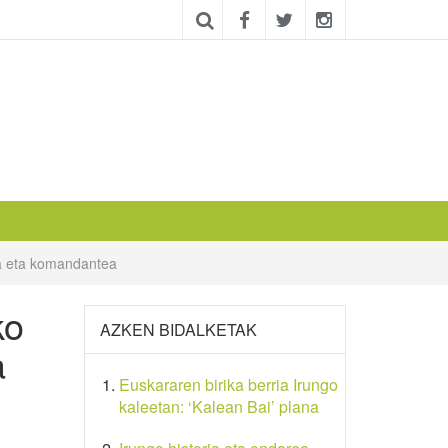
ra eta komandantea
ko
AZKEN BIDALKETAK
a
Euskararen birika berria Irungo
kaleetan: ‘Kalean Bai’ plana