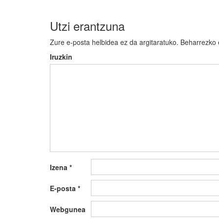
Utzi erantzuna
Zure e-posta helbidea ez da argitaratuko.
Beharrezko
Iruzkin
Izena
*
E-posta
*
Webgunea