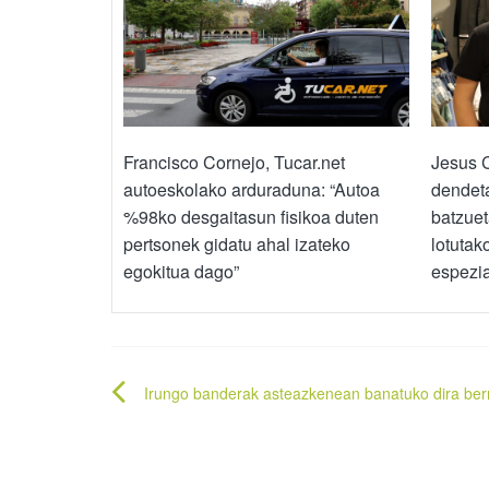
Francisco Cornejo, Tucar.net
Jesus 
autoeskolako arduraduna: “Autoa
dendeta
%98ko desgaitasun fisikoa duten
batzuet
pertsonek gidatu ahal izateko
lotutak
egokitua dago”
espezia
Bidalketetan
Irungo banderak asteazkenean banatuko dira berr
zehar
nabigatu