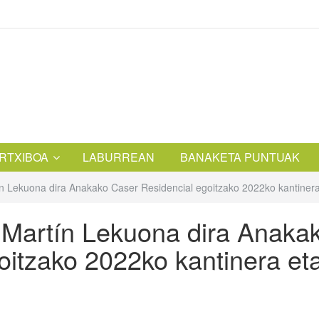
RTXIBOA
LABURREAN
BANAKETA PUNTUAK
ín Lekuona dira Anakako Caser Residencial egoitzako 2022ko kantine
 Martín Lekuona dira Anaka
oitzako 2022ko kantinera et