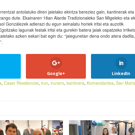
entzat antolatuko diren jaietako ekintza bereziez gain, kantinerak eta
zango dute. Ekainaren 18an Alarde Tradizionaleko San Migeleko eta e
ol Gonzálezek adierazi du egun seinalatu horiek iritsi eta auzotik
goitzako lagunak festak iritsi eta gurekin batera jaiak ospatzeko irriket
jaietako azken eskari bat egin du: “jaiegunetan dena ondo atera dadila,
”.
Google+
LinkedIn
a
,
Caser Residencial
,
irun
,
irunero
,
kantinera
,
Komandantea
,
San Martz