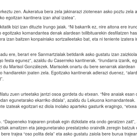
urkeztu zen. Aukeratua bera zela jakinarazi ziotenean asko poztu zela 
ko egoitzan kantinera izan ahal izatea”.
itatik bizi izan dituzte Irungo jaiak. “Ni bakarrik ez, nire aitona ere irun
goitzako komandantea denak alardean txilibituarekin desfilatzen hasi
a izan baitzen konpainiako sortzaileetako bat, eta ni teniente izatera ir
du ere, berari ere Sanmartzialak betidanik asko gustatu izan zaizkiol
ngo festa egunez”, azaldu du Caserreko kantinerak. “Irundarra izanik, e
azi du Marisol Gonzálezek. Marisolek onartu du bere senarrak alardean
io handiarekin joaten zela. Egoitzako kantinerak adierazi duenez, “alar
t”.
latu zuen urteetako jantzi osoa gordeta du etxean. “Nire anaiak esan d
udan egunetarako ekarriko didala”, azaldu du Lekuona komandanteak.
e izateak egoitzari ez diola inolako aparteko gasturik eragingo, “etxe
. “Dagoeneko trajearen probak egin dizkidate eta ondo geratzen zait”, 
uztiak amaitzen eta jaiegunetarako prestatzeko oraindik zeregin batzuk 
 bere trajea “oso polita dela” eta asko gustatu zaiola bere burua trajea