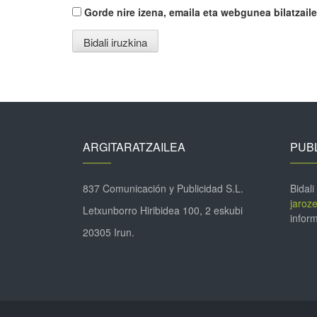
Gorde nire izena, emaila eta webgunea bilatza
ARGITARATZAILEA
PUBL
837 Comunicación y Publicidad S.L.
Bidali
jaroz
Letxunborro Hiribidea 100, 2 eskubi
inform
20305 Irun.