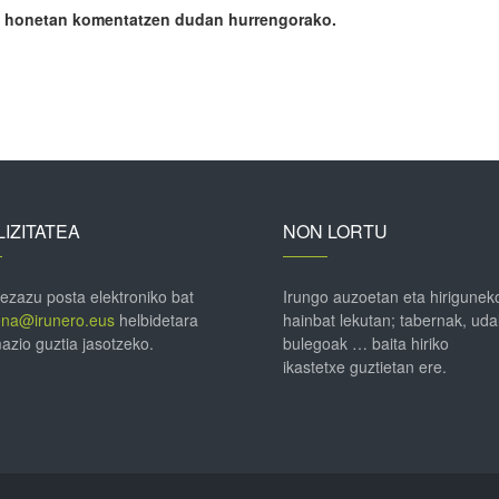
ile honetan komentatzen dudan hurrengorako.
IZITATEA
NON LORTU
 ezazu posta elektroniko bat
Irungo auzoetan eta hirigunek
ena@irunero.eus
helbidetara
hainbat lekutan; tabernak, uda
azio guztia jasotzeko.
bulegoak … baita hiriko
ikastetxe guztietan ere.