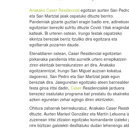
Anakako Caser Residencial
egoitzan aurten San Pedr
eta San Martzial jaiak ospatuko dituzte berriro.
Pandemiak gizarte guztiari eragin badio ere, adinekoe
egoitzetan bereziki sufritu dituzte Covid-19ak eragind
kalteak. Bi urteren ostean, Irungo festak ospatzeko
ekintza bereziak berriz itzuliko dira egoitzara eta
egoiliarrak pozarren daude.
Etenaldiaren ostean, Caser Residencial egoitzetan
pixkanaka pandemia iritsi aurretik urtero errepikatzen
ziren ekintzak berreskuratzen ari dira. Anakako
egoitzarentzat, Irungo San Miguel auzoan kokatua
dagoenez, San Pedro eta San Martzial jaiak egun
bereziak dira. Jaiegunetan egoitzako ateen barnealde
festa giroa iritsi dadin,
Caser
Residencialek jarduera
bereziez osatutako programa bat prestatu du ekainek
azken egunetan zehar egingo diren ekintzekin.
Ohitura zaharrak berreskuratuz, Anakako Caser Resi
dituzte. Aurten Marisol González eta Martín Lekuona 
zuzenean iritsi zitzaion egoitzako komandante izateko
nire bizitzan galoiekin desfilatuko dudan lehenengo a