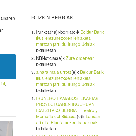
IRUZKIN BERRIAK
kainaren
an
Irun-za(ha)r-berria
(e)k
Beldur Barik
ikus-entzunezkoen lehiaketa
martxan jarri du Irungo Udalak
bidalketan
NBNoticias
(e)k
Zure ordenean
bidalketan
ainara maia urrotz
(e)k
Beldur Barik
ikus-entzunezkoen lehiaketa
ial
,
martxan jarri du Irungo Udalak
bidalketan
IRUNERO HAMABOSTEKARIAK
PROYECTUAREN INGURUAN
IDATZITAKO BERRIA – Teatro y
Memoria del Bidasoa
(e)k
Lanean
ari dira Ribera beken irabazleak
bidalketan