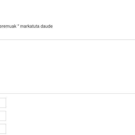
 eremuak
*
markatuta daude