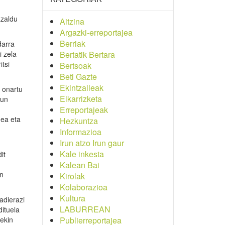
azaldu
Aitzina
Argazki-erreportajea
Berriak
darra
 zela
Bertatik Bertara
itsi
Bertsoak
Beti Gazte
Ekintzaileak
a onartu
Elkarrizketa
gun
Erreportajeak
dea eta
Hezkuntza
Informazioa
Irun atzo Irun gaur
Kale inkesta
it
Kalean Bai
an
Kirolak
Kolaborazioa
Kultura
adierazi
LABURREAN
dituela
rekin
Publierreportajea