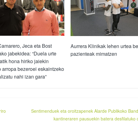
Camarero, Jeca eta Bost
Aurrera Klinikak lehen urtea b
ko jabekidea: “Duela urte
pazienteak mimatzen
atik hona hiriko jaiekin
o arropa bezeroei eskaintzeko
lizatu nahi izan gara”
iro
Sentimenduek eta oroitzapenek Alarde Publikoko Ban
kantineraren pausuekin batera desfilatuko 