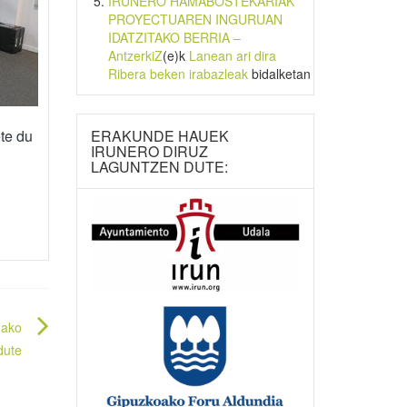
IRUNERO HAMABOSTEKARIAK
PROYECTUAREN INGURUAN
IDATZITAKO BERRIA –
AntzerkiZ
(e)k
Lanean ari dira
Ribera beken irabazleak
bidalketan
ERAKUNDE HAUEK
ete du
IRUNERO DIRUZ
LAGUNTZEN DUTE:
dako
dute