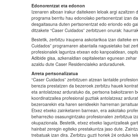
Edonorentzat eta edonon
Izenaren alboan irakur daitekeen leloak argi azaltzen
programa berritu hau edonolako pertsonentzat izan dai
desgaitasuna duten pertsonentzat edo eriondo edo gaix
ditzakete “Caser Cuidados” zerbitzuen onurak: haurrak
Bestetik, zerbitzu iraupena askotarikoa izan daiteke er
Cuidados” programaren abantaila nagusietako bat zerb
profesionalek laguntza etxean edo kanpoaldean, ospita
Adibide gisa, azkenaldian ospitaleetan egunean zeh
azaldu dute Caser Residencialeko arduradunek.
Arreta pertsonalizatua
“Caser Cuidados” zerbitzuen atzean lantalde profesiona
berezia prestatzen da bezeroek zerbitzu hauek kontrata
eta antolatzeaz arduratuko da, pertsona bakoitzaren 
koordinatzailea profesional guztiak antolatzeaz ardura
bezeroarekin eta haren senideekin harreman jarraitua
Etxez etxeko zainketaren barnean, era askotako profes
beharrezko osasungintzako profesionalen zerbitzua izan
okupazionala. Bestetik, etxez etxeko laguntzaileak gar
hainbat zeregin egiteko prestakuntza jaso dute. Zain
trebatuak izan dira. Zerbitzu guzti horiek 24 orduko te