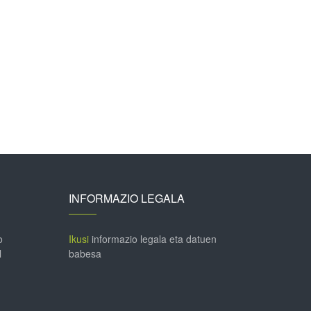
INFORMAZIO LEGALA
o
Ikusi
informazio legala eta datuen
l
babesa