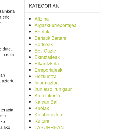
KATEGORIAK
zainketa
na edo
Aitzina
o
Argazki-erreportajea
Berriak
Bertatik Bertara
Bertsoak
o dute.
Beti Gazte
itu dela
Ekintzaileak
Elkarrizketa
Erreportajeak
lan
Hezkuntza
 aztertu
Informazioa
Irun atzo Irun gaur
Kale inkesta
Kalean Bai
Kirolak
 terapia
Kolaborazioa
este
Kultura
eko
LABURREAN
halako