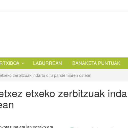
RTXIBOA
LABURREAN
BANAKETA PUNTUAK
etxeko zerbitzuak indartu ditu pandemiaren ostean
txez etxeko zerbitzuak inda
ean
kotasuna eta lan egiteko era