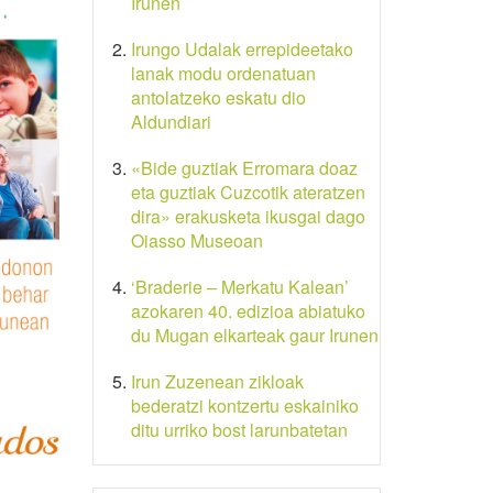
Irunen
Irungo Udalak errepideetako
lanak modu ordenatuan
antolatzeko eskatu dio
Aldundiari
«Bide guztiak Erromara doaz
eta guztiak Cuzcotik ateratzen
dira» erakusketa ikusgai dago
Oiasso Museoan
‘Braderie – Merkatu Kalean’
azokaren 40. edizioa abiatuko
du Mugan elkarteak gaur Irunen
Irun Zuzenean zikloak
bederatzi kontzertu eskainiko
ditu urriko bost larunbatetan