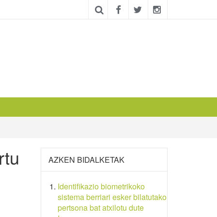
rtu
AZKEN BIDALKETAK
Identifikazio biometrikoko
sistema berriari esker bilatutako
pertsona bat atxilotu dute