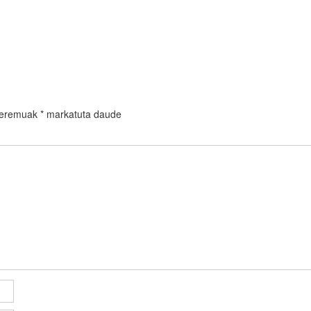
 eremuak
*
markatuta daude