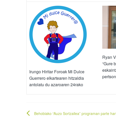
Ryan Va
“Gure b
eskaint
Irungo Hiritar Foroak Mi Dulce
pertson
Guerrero elkartearen hitzaldia
antolatu du azaroaren 24rako
Bidalketetan
Behobiako “Auzo Sortzailea” programan parte har