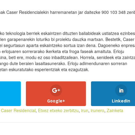
onak Caser Residencialekin harremanetan jar daitezke 900 103 348 zen
o teknologia berriek eskaintzen dituzten baliabideak ustiatzea ezinbe
ien garapenarekin loturiko bi proiektu dauzka martxan. Bestetik, Caser
ei segurtasun aparta eskaintzeko sortua izan dena. Dagoeneko enpres
 erlojuaren sorrerarako ikerketa eta froga faseak amaituta. Erloju
ina, beti ere, modu ez oso inbaditzailean. Horrela, senideek eta zaintz
izango dute beraien lasaitasunerako. Erloju adimendunaren sorreran
etan eskuratutako esperientziak eta ezagutzak.
Google+
LinkedIn
,
Caser Residencial
,
Etxez etxeko zerbitzu
,
irun
,
irunero
,
Zainketa