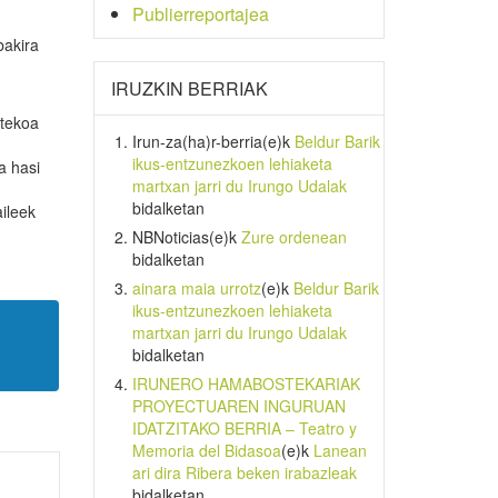
Publierreportajea
bakira
IRUZKIN BERRIAK
stekoa
Irun-za(ha)r-berria
(e)k
Beldur Barik
ikus-entzunezkoen lehiaketa
a hasi
martxan jarri du Irungo Udalak
bidalketan
aileek
NBNoticias
(e)k
Zure ordenean
bidalketan
ainara maia urrotz
(e)k
Beldur Barik
ikus-entzunezkoen lehiaketa
martxan jarri du Irungo Udalak
bidalketan
IRUNERO HAMABOSTEKARIAK
PROYECTUAREN INGURUAN
IDATZITAKO BERRIA – Teatro y
Memoria del Bidasoa
(e)k
Lanean
ari dira Ribera beken irabazleak
bidalketan