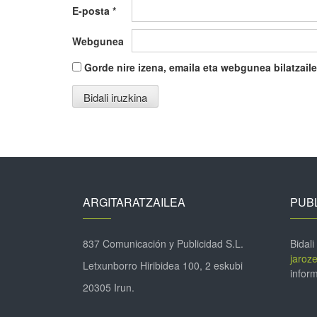
E-posta
*
Webgunea
Gorde nire izena, emaila eta webgunea bilatza
ARGITARATZAILEA
PUBL
837 Comunicación y Publicidad S.L.
Bidali
jaroz
Letxunborro Hiribidea 100, 2 eskubi
inform
20305 Irun.