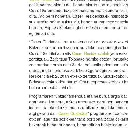
goitik behera aldatu du. Pandemiaren une latzenak iga
Covid19aren ondorioz pixkanaka normaltasunera itzultz
dira. Aro berri honetan, Caser Residencialek hainbat z
sustatzeko beharra ikusi du, horien artean etxez etxek
berean, Enpresak teknologia berriekin duen harreman e
egiten ari dira.
“Caser Cuidados” izena aukeratu du enpresak etxez et
Batzuek behar berriez ohartarazteko abagune gisa iku
Covid-19a iritsi aurretik
Caser Residencialek
jada eskai
zerbitzuak. Zerbitzua Tolosako herriko etxean lortutako l
zen martxan orain dela 3 urte, bai maila pribatuan zei
ordea, mota honetako zerbitzuek gora egin zuten era
Resicencialek 2020an etxeko zerbitzuak Gipuzkoako lu
Bidasoko eskualdea barne. Orain enpresak zerbitzu ha
helburuari eutsi nahi dio.
Programaren funtzionamendua eta helburua argia da: 
eramatea. Izan ere, azken urteetako joera hori pan
indartu da eta etorkizunean zerbitzuak emateko modua
argi geratu da. “
Caser Cuidados
” programaren barrua
etxean laguntza sozio-sanitario pertsonalizatua eskaint
bezeroak behar duenean, behar dituen beste laguntza 