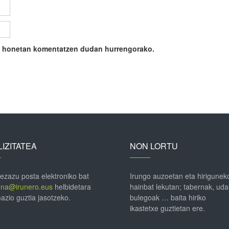
ile honetan komentatzen dudan hurrengorako.
IZITATEA
NON LORTU
 ezazu posta elektroniko bat
Irungo auzoetan eta hirigunek
ena@irunero.eus
helbidetara
hainbat lekutan; tabernak, uda
azio guztia jasotzeko.
bulegoak … baita hiriko
ikastetxe guztietan ere.