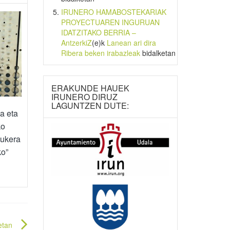
IRUNERO HAMABOSTEKARIAK
PROYECTUAREN INGURUAN
IDATZITAKO BERRIA –
AntzerkiZ
(e)k
Lanean ari dira
Ribera beken irabazleak
bidalketan
ERAKUNDE HAUEK
IRUNERO DIRUZ
LAGUNTZEN DUTE:
a eta
ko
aukera
ko”
etan