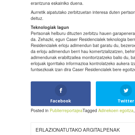
erantzuna eskainiko duena.
Aurretik aipatutako zerbitzuetan interesa duten perts
deituz.
Teknologiak lagun
Pertsonak helburu dituzten zerbitzu hauen garapenerak
da. Zehazki, egun Caser Residencialek teknologia berr
Residencialek erloju adimendun bat garatu du, bezero
da erloju adimendun berri hau komertzializatzen, behin
adimendunak erabiltzailea monitorizatzeko balio du, ba
erlojuak igorritako informazioa kontrolatzeko aukera 
funtsezkoak izan dira Caser Residencialek bere egoitz
Facebook
Twitter
Posted in
Publierreportajea
Tagged
Adinekoen egoitza
ERLAZIONATUTAKO ARGITALPENAK