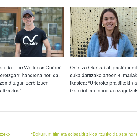
loria, The Wellness Corner:
Onintza Oiartzabal, gastronomi
ereizgarri handiena hori da,
sukaldartizako arteen 4. maila
zen ditugun zerbitzuen
ikaslea: “Urteroko praktikekin 
alizazioa”
izan dut lan mundua ezagutze
tzeko
“Dokuirun” film eta solasaldi zikloa itzuliko da aste hon