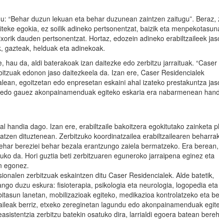
 du: “Behar duzun lekuan eta behar duzunean zaintzen zaitugu”. Beraz, 
teke egokia, ez soilik adineko pertsonentzat, baizik eta menpekotasu
orik dauden pertsonentzat. Hortaz, edozein adineko erabiltzaileek jas
, gazteak, helduak eta adinekoak.
e, hau da, aldi baterakoak izan daitezke edo zerbitzu jarraituak. “Caser
itzuak edonon jaso daitezkeela da. Izan ere, Caser Residencialek
lean, egoitzetan edo enpresetan eskaini ahal izateko prestakuntza jas
ar edo gauez akonpainamenduak egiteko eskaria era nabarmenean hand
l handia dago. Izan ere, erabiltzaile bakoitzera egokitutako zainketa p
tzen dituztenean. Zerbitzuko koordinatzailea erabiltzailearen beharrak
behar bereziei behar bezala erantzungo zaiela bermatzeko. Era berean,
tuko da. Hori guztia beti zerbitzuaren eguneroko jarraipena eginez eta
n egonez.
ionalen zerbitzuak eskaintzen ditu Caser Residencialek. Alde batetik,
go duzu eskura: fisioterapia, psikologia eta neurologia, logopedia eta
bitasun lanetan, mobilizazioak egiteko, medikazioa kontrolatzeko eta b
tzaileak berriz, etxeko zereginetan lagundu edo akonpainamenduak egit
leasistentzia zerbitzu batekin osatuko dira, larrialdi egoera batean bere