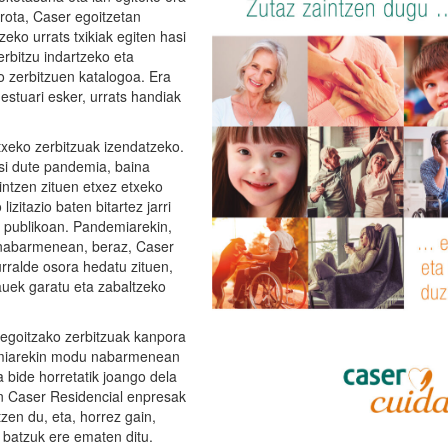
rota, Caser egoitzetan
eko urrats txikiak egiten hasi
erbitzu indartzeko eta
o zerbitzuen katalogoa. Era
stuari esker, urrats handiak
xeko zerbitzuak izendatzeko.
si dute pandemia, baina
ntzen zituen etxez etxeko
izitazio baten bitartez jarri
n publikoan. Pandemiarekin,
 nabarmenean, beraz, Caser
rralde osora hedatu zituen,
uek garatu eta zabaltzeko
egoitzako zerbitzuak kanpora
demiarekin modu nabarmenean
 bide horretatik joango dela
n Caser Residencial enpresak
zen du, eta, horrez gain,
batzuk ere ematen ditu.