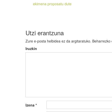
zehar
ekimena proposatu dute
nabigatu
Utzi erantzuna
Zure e-posta helbidea ez da argitaratuko.
Beharrezko
Iruzkin
Izena
*