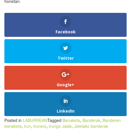
honetan.
Facebook
Twitter
Google+
LinkedIn
Posted in
LABURREAN
Tagged
Banaketa
,
Banderak
,
Banderen
banaketa
,
irun
,
irunero
,
Irungo Jaiak
,
Jaietako banderak