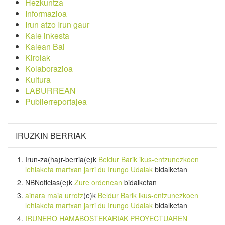
Hezkuntza
Informazioa
Irun atzo Irun gaur
Kale inkesta
Kalean Bai
Kirolak
Kolaborazioa
Kultura
LABURREAN
Publierreportajea
IRUZKIN BERRIAK
Irun-za(ha)r-berria
(e)k
Beldur Barik ikus-entzunezkoen
lehiaketa martxan jarri du Irungo Udalak
bidalketan
NBNoticias
(e)k
Zure ordenean
bidalketan
ainara maia urrotz
(e)k
Beldur Barik ikus-entzunezkoen
lehiaketa martxan jarri du Irungo Udalak
bidalketan
IRUNERO HAMABOSTEKARIAK PROYECTUAREN