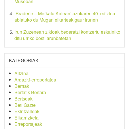
Museoan
‘Braderie – Merkatu Kalean’ azokaren 40. edizioa
abiatuko du Mugan elkarteak gaur Irunen
Irun Zuzenean zikloak bederatzi kontzertu eskainiko
ditu urriko bost larunbatetan
KATEGORIAK
Aitzina
Argazki-erreportajea
Berriak
Bertatik Bertara
Bertsoak
Beti Gazte
Ekintzaileak
Elkarrizketa
Erreportajeak