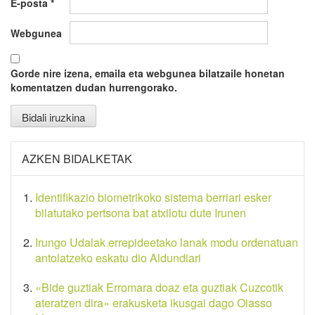
E-posta
*
Webgunea
Gorde nire izena, emaila eta webgunea bilatzaile honetan
komentatzen dudan hurrengorako.
AZKEN BIDALKETAK
Identifikazio biometrikoko sistema berriari esker
bilatutako pertsona bat atxilotu dute Irunen
Irungo Udalak errepideetako lanak modu ordenatuan
antolatzeko eskatu dio Aldundiari
«Bide guztiak Erromara doaz eta guztiak Cuzcotik
ateratzen dira» erakusketa ikusgai dago Oiasso