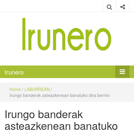
Irunero
Irungo euskarazko aldizkaria
Irunero
Home
/
LABURREAN
/
Irungo banderak asteazkenean banatuko dira berriro
Irungo banderak
asteazkenean banatuko