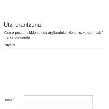
Utzi erantzuna
Zure e-posta helbidea ez da argitaratuko.
Beharrezko eremuak
*
markatuta daude
Iruzkin
Izena
*