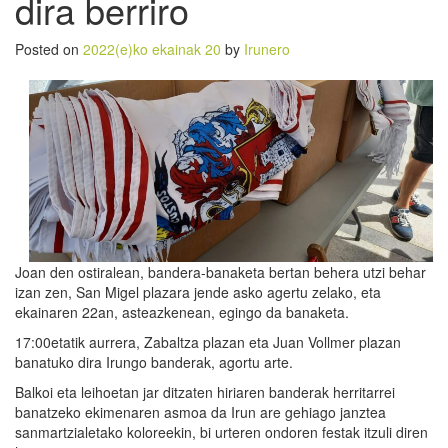
dira berriro
Posted on
2022(e)ko ekainak 20
by
Irunero
Joan den ostiralean, bandera-banaketa bertan behera utzi behar
izan zen, San Migel plazara jende asko agertu zelako, eta
ekainaren 22an, asteazkenean, egingo da banaketa.
17:00etatik aurrera, Zabaltza plazan eta Juan Vollmer plazan
banatuko dira Irungo banderak, agortu arte.
Balkoi eta leihoetan jar ditzaten hiriaren banderak herritarrei
banatzeko ekimenaren asmoa da Irun are gehiago janztea
sanmartzialetako koloreekin, bi urteren ondoren festak itzuli diren