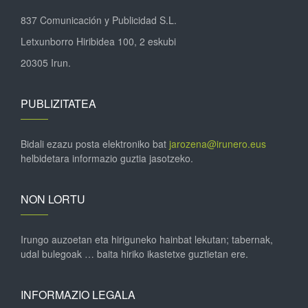
837 Comunicación y Publicidad S.L.
Letxunborro Hiribidea 100, 2 eskubi
20305 Irun.
PUBLIZITATEA
Bidali ezazu posta elektroniko bat
jarozena@irunero.eus
helbidetara informazio guztia jasotzeko.
NON LORTU
Irungo auzoetan eta hiriguneko hainbat lekutan; tabernak,
udal bulegoak … baita hiriko ikastetxe guztietan ere.
INFORMAZIO LEGALA