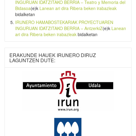
INGURUAN IDATZITAKO BERRIA – Teatro y Memoria del
Bidasoa
(e)k
Lanean ari dira Ribera beken irabazleak
bidalketan
IRUNERO HAMABOSTEKARIAK PROYECTUAREN
INGURUAN IDATZITAKO BERRIA – AntzerkiZ
(e)k
Lanean
ari dira Ribera beken irabazleak
bidalketan
ERAKUNDE HAUEK IRUNERO DIRUZ
LAGUNTZEN DUTE: