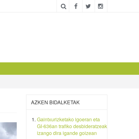
AZKEN BIDALKETAK
Gaintxurizketako igoeran eta
GI-636an trafiko desbideratzeak
izango dira igande goizean