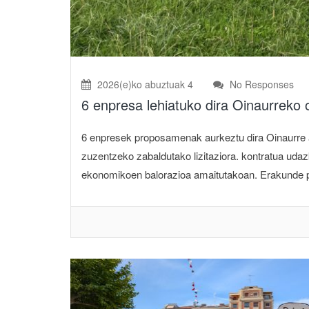
2026(e)ko abuztuak 4
No Responses
6 enpresa lehiatuko dira Oinaurreko
6 enpresek proposamenak aurkeztu dira Oinaurre a
zuzentzeko zabaldutako lizitaziora. kontratua udaz
ekonomikoen balorazioa amaitutakoan. Erakunde publ