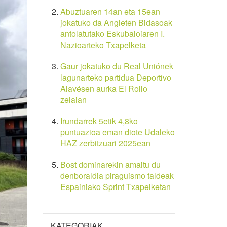
Abuztuaren 14an eta 15ean
jokatuko da Angleten Bidasoak
antolatutako Eskubaloiaren I.
Nazioarteko Txapelketa
Gaur jokatuko du Real Uniónek
lagunarteko partidua Deportivo
Alavésen aurka El Rollo
zelaian
Irundarrek 5etik 4,8ko
puntuazioa eman diote Udaleko
HAZ zerbitzuari 2025ean
Bost dominarekin amaitu du
denboraldia piraguismo taldeak
Espainiako Sprint Txapelketan
KATEGORIAK