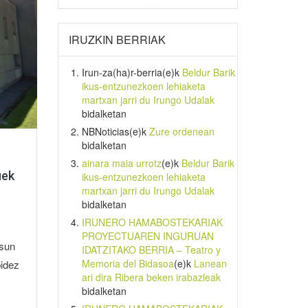
IRUZKIN BERRIAK
Irun-za(ha)r-berria
(e)k
Beldur Barik
ikus-entzunezkoen lehiaketa
martxan jarri du Irungo Udalak
bidalketan
NBNoticias
(e)k
Zure ordenean
bidalketan
ainara maia urrotz
(e)k
Beldur Barik
uek
ikus-entzunezkoen lehiaketa
martxan jarri du Irungo Udalak
bidalketan
IRUNERO HAMABOSTEKARIAK
PROYECTUAREN INGURUAN
asun
IDATZITAKO BERRIA – Teatro y
Memoria del Bidasoa
(e)k
Lanean
bidez
ari dira Ribera beken irabazleak
bidalketan