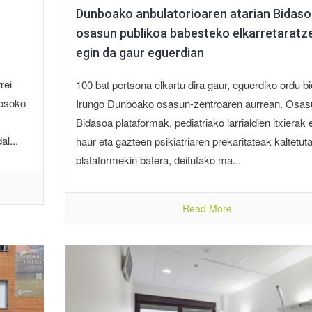
Dunboako anbulatorioaren atarian Bidas
osasun publikoa babesteko elkarretaratz
egin da gaur eguerdian
rei
100 bat pertsona elkartu dira gaur, eguerdiko ordu bi
 osoko
Irungo Dunboako osasun-zentroaren aurrean. Osas
Bidasoa plataformak, pediatriako larrialdien itxierak 
l...
haur eta gazteen psikiatriaren prekaritateak kaltetu
plataformekin batera, deitutako ma...
Read More