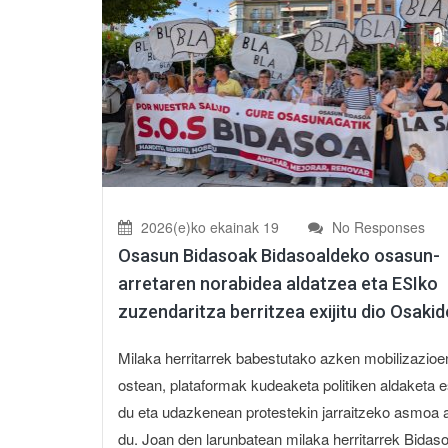
2026(e)ko ekainak 19
No Responses
Osasun Bidasoak Bidasoaldeko osasun-
arretaren norabidea aldatzea eta ESIko
zuzendaritza berritzea exijitu dio Osakid
Milaka herritarrek babestutako azken mobilizazioe
ostean, plataformak kudeaketa politiken aldaketa 
du eta udazkenean protestekin jarraitzeko asmoa 
du. Joan den larunbatean milaka herritarrek Bidas