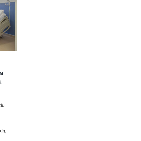
da
a
du
kin,