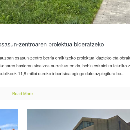
 osasun-zentroaren proiektua bideratzeko
uzoan osasun-zentro berria eraikitzeko proiektua idazteko eta obra
kenaren hasieran sinatzea aurreikusten da, behin eskaintza tekniko 
ikoek 11,8 milioi euroko inbertsioa egingo dute azpiegitura be...
Read More