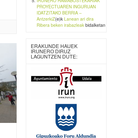
IRUNERO HAMABOSTEKARIAK
PROYECTUAREN INGURUAN
IDATZITAKO BERRIA –
AntzerkiZ
(e)k
Lanean ari dira
Ribera beken irabazleak
bidalketan
ERAKUNDE HAUEK
IRUNERO DIRUZ
LAGUNTZEN DUTE: