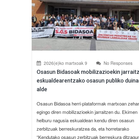
2026(e)ko martxoak 9
No Responses
Osasun Bidasoak mobilizazioekin jarrait
eskualdearentzako osasun publiko duina
alde
Osasun Bidasoa herri-plataformak martxoan zeha
egingo diren mobilizazioekin jarraitzen du. Ekimen
helburu nagusia eskualdean kendu diren osasun
zerbitzuak berreskuratzea da, eta horretarako
“Kendutako osasun zerbitzuak berreskura ditzagun”