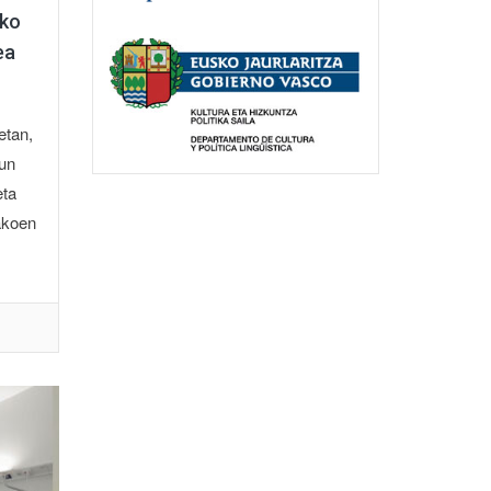
oko
ea
etan,
un
eta
takoen