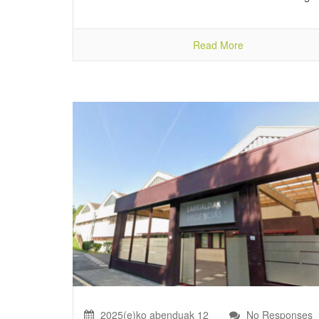
Read More
2025(e)ko abenduak 12
No Responses