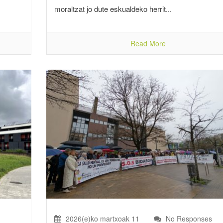
moraltzat jo dute eskualdeko herrit...
Read More
2026(e)ko martxoak 11
No Responses