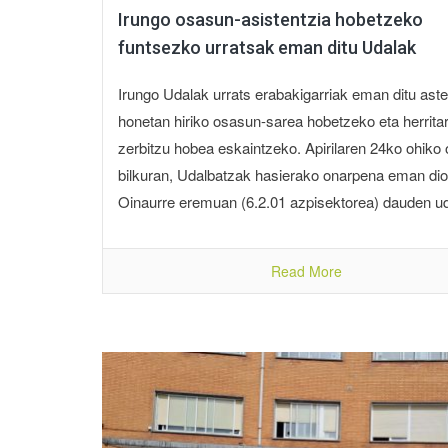
Irungo osasun-asistentzia hobetzeko
funtsezko urratsak eman ditu Udalak
Irungo Udalak urrats erabakigarriak eman ditu aste
honetan hiriko osasun-sarea hobetzeko eta herritar
zerbitzu hobea eskaintzeko. Apirilaren 24ko ohiko
bilkuran, Udalbatzak hasierako onarpena eman dio
Oinaurre eremuan (6.2.01 azpisektorea) dauden uda
Read More