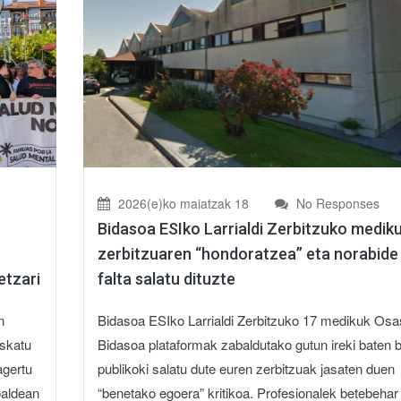
2026(e)ko maiatzak 18
No Responses
Bidasoa ESIko Larrialdi Zerbitzuko medik
zerbitzuaren “hondoratzea” eta norabide
etzari
falta salatu dituzte
n
Bidasoa ESIko Larrialdi Zerbitzuko 17 medikuk Os
eskatu
Bidasoa plataformak zabaldutako gutun ireki baten 
agertu
publikoki salatu dute euren zerbitzuak jasaten duen
oaldean
“benetako egoera” kritikoa. Profesionalek betebehar