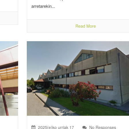
arretarekin...
Read More
2025(e)ko urriak 17
No Responses