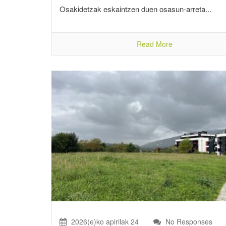
Osakidetzak eskaintzen duen osasun-arreta...
Read More
2026(e)ko apirilak 24
No Responses