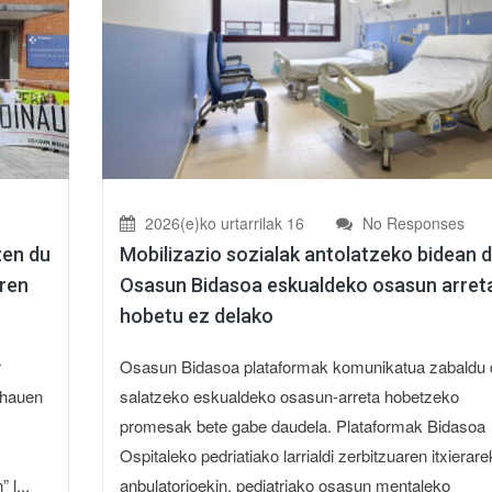
2026(e)ko urtarrilak 16
No Responses
zen du
Mobilizazio sozialak antolatzeko bidean 
ren
Osasun Bidasoa eskualdeko osasun arret
hobetu ez delako
r
Osasun Bidasoa plataformak komunikatua zabaldu 
 hauen
salatzeko eskualdeko osasun-arreta hobetzeko
promesak bete gabe daudela. Plataformak Bidasoa
Ospitaleko pedriatiako larrialdi zerbitzuaren itxierare
 l...
anbulatorioekin, pediatriako osasun mentaleko