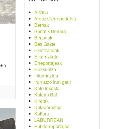
Aitzina
Argazki-erreportajea
Berriak
Bertatik Bertara
Bertsoak
Beti Gazte
Ekintzaileak
Elkarrizketa
k
Erreportajeak
zein
Hezkuntza
Informazioa
Irun atzo Irun gaur
Kale inkesta
Kalean Bai
Kirolak
Kolaborazioa
Kultura
LABURREAN
Publierreportajea