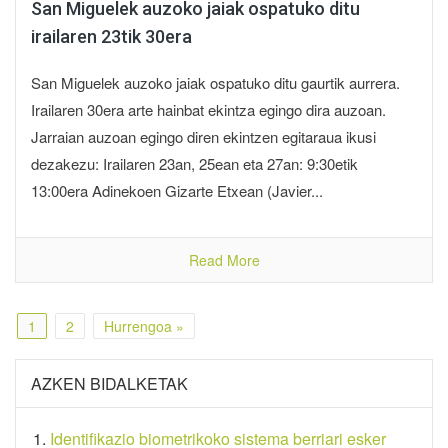
San Miguelek auzoko jaiak ospatuko ditu
irailaren 23tik 30era
San Miguelek auzoko jaiak ospatuko ditu gaurtik aurrera.
Irailaren 30era arte hainbat ekintza egingo dira auzoan.
Jarraian auzoan egingo diren ekintzen egitaraua ikusi
dezakezu: Irailaren 23an, 25ean eta 27an: 9:30etik
13:00era Adinekoen Gizarte Etxean (Javier...
Read More
1
2
Hurrengoa »
AZKEN BIDALKETAK
Identifikazio biometrikoko sistema berriari esker