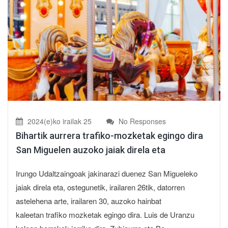
2024(e)ko irailak 25
No Responses
Bihartik aurrera trafiko-mozketak egingo dira
San Miguelen auzoko jaiak direla eta
Irungo Udaltzaingoak jakinarazi duenez San Migueleko
jaiak direla eta, ostegunetik, irailaren 26tik, datorren
astelehena arte, irailaren 30, auzoko hainbat
kaleetan trafiko mozketak egingo dira. Luis de Uranzu