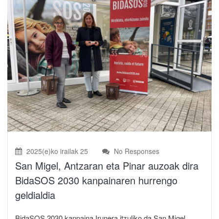
2025(e)ko irailak 25
No Responses
San Migel, Antzaran eta Pinar auzoak dira
BidaSOS 2030 kanpainaren hurrengo
geldialdia
BidaSOS 2030 kanpaina Irunera itzuliko da San Migel,