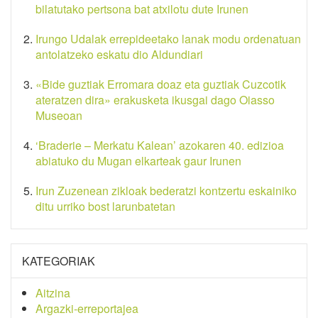
bilatutako pertsona bat atxilotu dute Irunen
Irungo Udalak errepideetako lanak modu ordenatuan
antolatzeko eskatu dio Aldundiari
«Bide guztiak Erromara doaz eta guztiak Cuzcotik
ateratzen dira» erakusketa ikusgai dago Oiasso
Museoan
‘Braderie – Merkatu Kalean’ azokaren 40. edizioa
abiatuko du Mugan elkarteak gaur Irunen
Irun Zuzenean zikloak bederatzi kontzertu eskainiko
ditu urriko bost larunbatetan
KATEGORIAK
Aitzina
Argazki-erreportajea