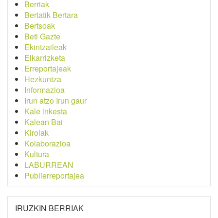
Berriak
Bertatik Bertara
Bertsoak
Beti Gazte
Ekintzaileak
Elkarrizketa
Erreportajeak
Hezkuntza
Informazioa
Irun atzo Irun gaur
Kale inkesta
Kalean Bai
Kirolak
Kolaborazioa
Kultura
LABURREAN
Publierreportajea
IRUZKIN BERRIAK