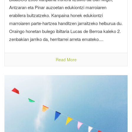
Antzaran eta Pinar auzoetan edukiontzi marroiaren
erabilera bultzatzeko. Kanpaina honek edukiontzi
marroiaren parte-hartzea handitzen jarraitzeko helburua du.
Oraingo honetan bulego ibiltaria Lucas de Berroa kaleko 2.
zenbakian jarriko da, herritarrei arreta emateko....
Read More