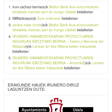
Irun-za(ha)r-berria
(e)k
Beldur Barik ikus-entzunezkoen
lehiaketa martxan jarri du Irungo Udalak
bidalketan
NBNoticias
(e)k
Zure ordenean
bidalketan
ainara maia urrotz
(e)k
Beldur Barik ikus-entzunezkoen
lehiaketa martxan jarri du Irungo Udalak
bidalketan
IRUNERO HAMABOSTEKARIAK PROYECTUAREN
INGURUAN IDATZITAKO BERRIA – Teatro y Memoria del
Bidasoa
(e)k
Lanean ari dira Ribera beken irabazleak
bidalketan
IRUNERO HAMABOSTEKARIAK PROYECTUAREN
INGURUAN IDATZITAKO BERRIA – AntzerkiZ
(e)k
Lanean
ari dira Ribera beken irabazleak
bidalketan
ERAKUNDE HAUEK IRUNERO DIRUZ
LAGUNTZEN DUTE: