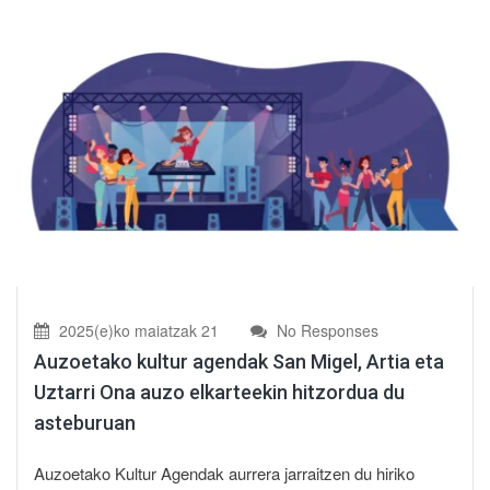
2025(e)ko maiatzak 21
No Responses
Auzoetako kultur agendak San Migel, Artia eta
Uztarri Ona auzo elkarteekin hitzordua du
asteburuan
Auzoetako Kultur Agendak aurrera jarraitzen du hiriko