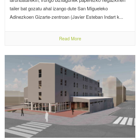
tailer bat gozatu ahal izango dute San Migueleko
Adinezkoen Gizarte-zentroan (Javier Esteban Indart k...
Read More