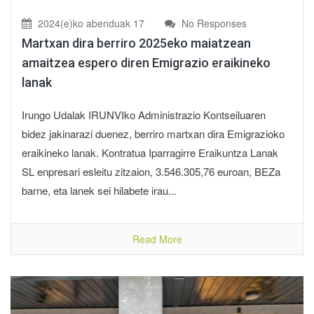
2024(e)ko abenduak 17
No Responses
Martxan dira berriro 2025eko maiatzean
amaitzea espero diren Emigrazio eraikineko
lanak
Irungo Udalak IRUNVIko Administrazio Kontseiluaren
bidez jakinarazi duenez, berriro martxan dira Emigrazioko
eraikineko lanak. Kontratua Iparragirre Eraikuntza Lanak
SL enpresari esleitu zitzaion, 3.546.305,76 euroan, BEZa
barne, eta lanek sei hilabete irau...
Read More