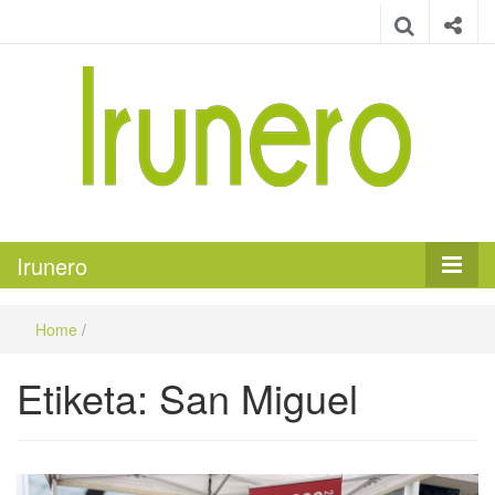
Irunero
Irungo euskarazko aldizkaria
Irunero
Home
/
Etiketa:
San Miguel