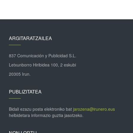
ARGITARATZAILEA
837 Comunicación y Publicidad S.L.
Letxunborro Hiribidea 100, 2 eskubi
20305 Irun.
PUBLIZITATEA
Bidali ezazu posta elektroniko bat
jarozena@irunero.eus
helbidetara informazio guztia jasotzeko.
NON LORTU