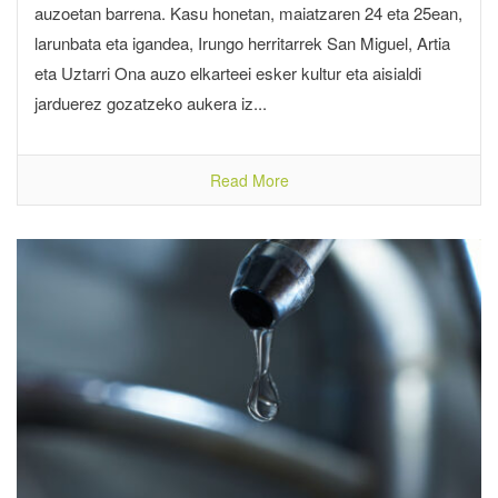
auzoetan barrena. Kasu honetan, maiatzaren 24 eta 25ean,
larunbata eta igandea, Irungo herritarrek San Miguel, Artia
eta Uztarri Ona auzo elkarteei esker kultur eta aisialdi
jarduerez gozatzeko aukera iz...
Read More