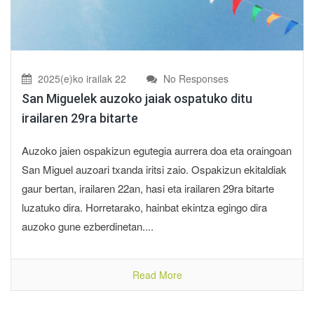
2025(e)ko irailak 22
No Responses
San Miguelek auzoko jaiak ospatuko ditu
irailaren 29ra bitarte
Auzoko jaien ospakizun egutegia aurrera doa eta oraingoan
San Miguel auzoari txanda iritsi zaio. Ospakizun ekitaldiak
gaur bertan, irailaren 22an, hasi eta irailaren 29ra bitarte
luzatuko dira. Horretarako, hainbat ekintza egingo dira
auzoko gune ezberdinetan....
Read More