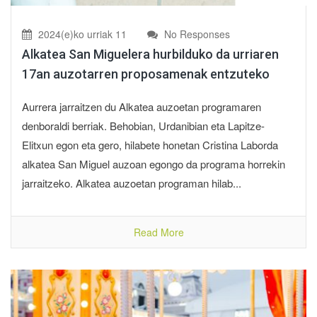
2024(e)ko urriak 11
No Responses
Alkatea San Miguelera hurbilduko da urriaren
17an auzotarren proposamenak entzuteko
Aurrera jarraitzen du Alkatea auzoetan programaren
denboraldi berriak. Behobian, Urdanibian eta Lapitze-
Elitxun egon eta gero, hilabete honetan Cristina Laborda
alkatea San Miguel auzoan egongo da programa horrekin
jarraitzeko. Alkatea auzoetan programan hilab...
Read More