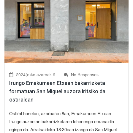
2024(e)ko azaroak 6
No Responses
Irungo Emakumeen Etxean bakarrizketa
formatuan San Miguel auzora iritsiko da
ostiralean
Ostiral honetan, azaroaren 8an, Emakumeen Etxean
Irungo auzoetan bakarrizketaren lehenengo emanaldia
egingo da. Arratsaldeko 18:30ean izango da San Miguel