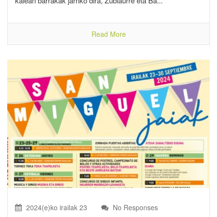
kalean barrakak jarriko dira, Zubiaurre eta Ba...
Read More
2024(e)ko irailak 23
No Responses