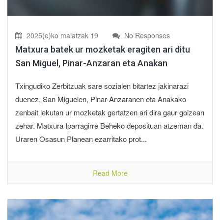
2025(e)ko maiatzak 19
No Responses
Matxura batek ur mozketak eragiten ari ditu
San Miguel, Pinar-Anzaran eta Anakan
Txingudiko Zerbitzuak sare sozialen bitartez jakinarazi
duenez, San Miguelen, Pinar-Anzaranen eta Anakako
zenbait lekutan ur mozketak gertatzen ari dira gaur goizean
zehar. Matxura Iparragirre Beheko deposituan atzeman da.
Uraren Osasun Planean ezarritako prot...
Read More