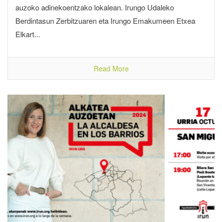
auzoko adinekoentzako lokalean. Irungo Udaleko
Berdintasun Zerbitzuaren eta Irungo Emakumeen Etxea
Elkart...
Read More