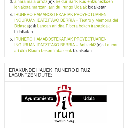
ainara maia urrotz
(e)k
Beldur Barik ikus-entzunezkoen
lehiaketa martxan jarri du Irungo Udalak
bidalketan
IRUNERO HAMABOSTEKARIAK PROYECTUAREN
INGURUAN IDATZITAKO BERRIA – Teatro y Memoria del
Bidasoa
(e)k
Lanean ari dira Ribera beken irabazleak
bidalketan
IRUNERO HAMABOSTEKARIAK PROYECTUAREN
INGURUAN IDATZITAKO BERRIA – AntzerkiZ
(e)k
Lanean
ari dira Ribera beken irabazleak
bidalketan
ERAKUNDE HAUEK IRUNERO DIRUZ
LAGUNTZEN DUTE: