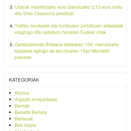
Udalak inbertitutako euro bakoitzeko 2,13 euro sortu
ditu Dies Oiassonis jaialdiak
Trafiko mozketak eta Irunbusen zerbitzuan aldaketak
eragingo ditu asteburu honetan Euskal Jirak
Garabateando Bidasoa taldearen 106. marrazketa-
topaketa egingo da abuztuaren 16an Mendibil
parkean
KATEGORIAK
Aitzina
Argazki-erreportajea
Berriak
Bertatik Bertara
Bertsoak
Beti Gazte