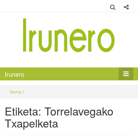
Irunero
Irungo euskarazko aldizkaria
Irunero
Home
/
Etiketa:
Torrelavegako
Txapelketa