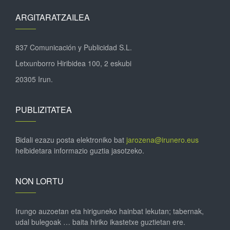
ARGITARATZAILEA
837 Comunicación y Publicidad S.L.
Letxunborro Hiribidea 100, 2 eskubi
20305 Irun.
PUBLIZITATEA
Bidali ezazu posta elektroniko bat
jarozena@irunero.eus
helbidetara informazio guztia jasotzeko.
NON LORTU
Irungo auzoetan eta hiriguneko hainbat lekutan; tabernak,
udal bulegoak … baita hiriko ikastetxe guztietan ere.