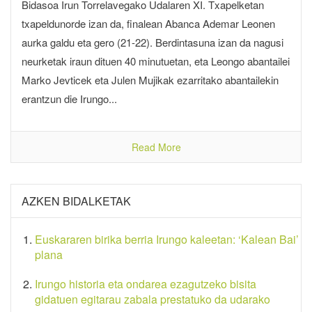
Bidasoa Irun Torrelavegako Udalaren XI. Txapelketan
txapeldunorde izan da, finalean Abanca Ademar Leonen
aurka galdu eta gero (21-22). Berdintasuna izan da nagusi
neurketak iraun dituen 40 minutuetan, eta Leongo abantailei
Marko Jevticek eta Julen Mujikak ezarritako abantailekin
erantzun die Irungo...
Read More
AZKEN BIDALKETAK
Euskararen birika berria Irungo kaleetan: ‘Kalean Bai’
plana
Irungo historia eta ondarea ezagutzeko bisita
gidatuen egitarau zabala prestatuko da udarako