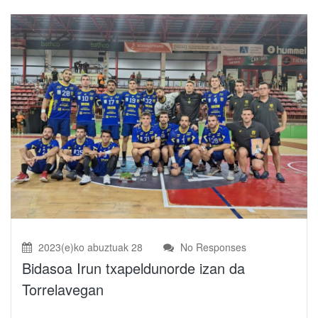
2023(e)ko abuztuak 28
No Responses
Bidasoa Irun txapeldunorde izan da
Torrelavegan