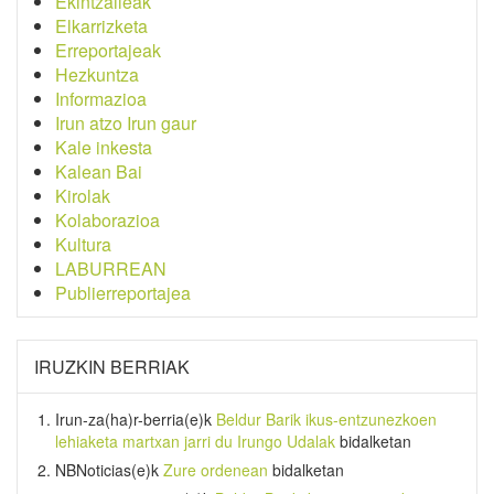
Ekintzaileak
Elkarrizketa
Erreportajeak
Hezkuntza
Informazioa
Irun atzo Irun gaur
Kale inkesta
Kalean Bai
Kirolak
Kolaborazioa
Kultura
LABURREAN
Publierreportajea
IRUZKIN BERRIAK
Irun-za(ha)r-berria
(e)k
Beldur Barik ikus-entzunezkoen
lehiaketa martxan jarri du Irungo Udalak
bidalketan
NBNoticias
(e)k
Zure ordenean
bidalketan