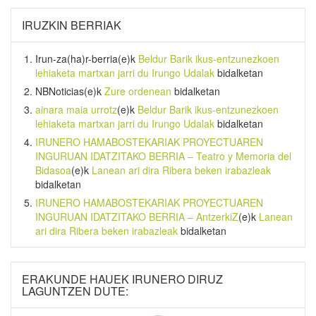
IRUZKIN BERRIAK
Irun-za(ha)r-berria
(e)k
Beldur Barik ikus-entzunezkoen
lehiaketa martxan jarri du Irungo Udalak
bidalketan
NBNoticias
(e)k
Zure ordenean
bidalketan
ainara maia urrotz
(e)k
Beldur Barik ikus-entzunezkoen
lehiaketa martxan jarri du Irungo Udalak
bidalketan
IRUNERO HAMABOSTEKARIAK PROYECTUAREN
INGURUAN IDATZITAKO BERRIA – Teatro y Memoria del
Bidasoa
(e)k
Lanean ari dira Ribera beken irabazleak
bidalketan
IRUNERO HAMABOSTEKARIAK PROYECTUAREN
INGURUAN IDATZITAKO BERRIA – AntzerkiZ
(e)k
Lanean
ari dira Ribera beken irabazleak
bidalketan
ERAKUNDE HAUEK IRUNERO DIRUZ
LAGUNTZEN DUTE: