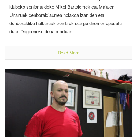
klubeko senior taldeko Mikel Bartolomek eta Maialen
Unanuek denboraldiaurrea nolakoa izan den eta
denboraldiko helburuak zeintzuk izango diren errepasatu
dute. Dagoeneko dena martxan...
Read More