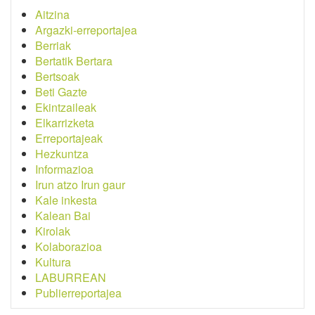
Aitzina
Argazki-erreportajea
Berriak
Bertatik Bertara
Bertsoak
Beti Gazte
Ekintzaileak
Elkarrizketa
Erreportajeak
Hezkuntza
Informazioa
Irun atzo Irun gaur
Kale inkesta
Kalean Bai
Kirolak
Kolaborazioa
Kultura
LABURREAN
Publierreportajea