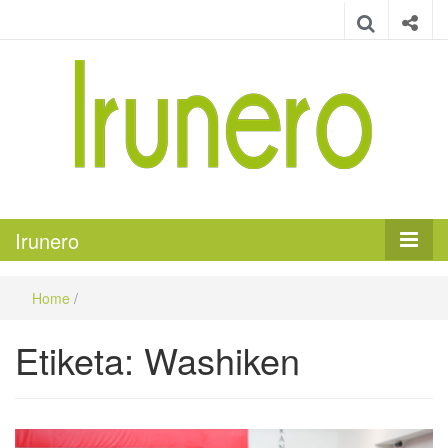
Irunero
Irungo euskarazko aldizkaria
Irunero
Home
/
Etiketa:
Washiken