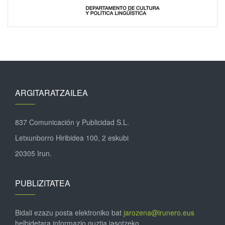
ARGITARATZAILEA
837 Comunicación y Publicidad S.L.
Letxunborro Hiribidea 100, 2 eskubi
20305 Irun.
PUBLIZITATEA
Bidali ezazu posta elektroniko bat
jarozena@irunero.eus
helbidetara informazio guztia jasotzeko.