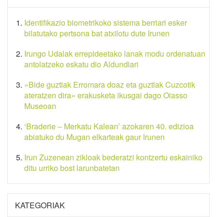
Identifikazio biometrikoko sistema berriari esker
bilatutako pertsona bat atxilotu dute Irunen
Irungo Udalak errepideetako lanak modu ordenatuan
antolatzeko eskatu dio Aldundiari
«Bide guztiak Erromara doaz eta guztiak Cuzcotik
ateratzen dira» erakusketa ikusgai dago Oiasso
Museoan
‘Braderie – Merkatu Kalean’ azokaren 40. edizioa
abiatuko du Mugan elkarteak gaur Irunen
Irun Zuzenean zikloak bederatzi kontzertu eskainiko
ditu urriko bost larunbatetan
KATEGORIAK