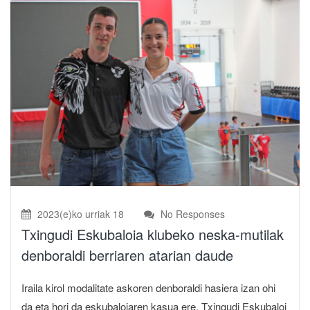
2023(e)ko urriak 18
No Responses
Txingudi Eskubaloia klubeko neska-mutilak
denboraldi berriaren atarian daude
Iraila kirol modalitate askoren denboraldi hasiera izan ohi
da eta hori da eskubaloiaren kasua ere. Txingudi Eskubaloi