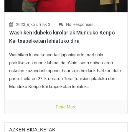
2023(e)ko urriak 3
No Responses
Washiken klubeko kirolariak Munduko Kenpo
Kai txapelketan lehiatuko dira
Washiken kluba kenpo-kai japoniar arte martziala
praktikatzen duen klub bat da. Alain Isasa shihan-aren
eskolen zuzendaritzapean, haur zein helduek hartzen dute
parte. Irailaren 27tik urriaren 1era Tunisian jokatuko den
Munduko Kenpo-kai txapelketan lehiatuk...
Read More
AZKEN BIDALKETAK