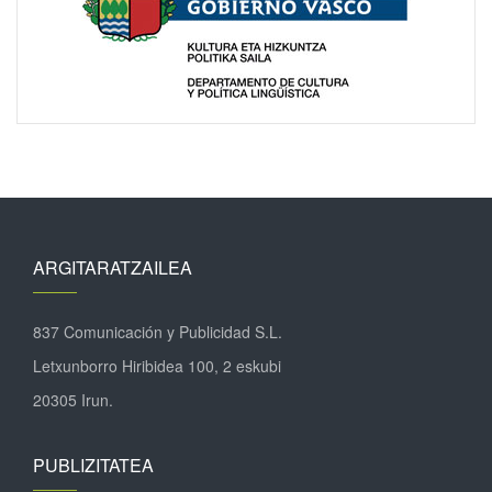
ARGITARATZAILEA
837 Comunicación y Publicidad S.L.
Letxunborro Hiribidea 100, 2 eskubi
20305 Irun.
PUBLIZITATEA