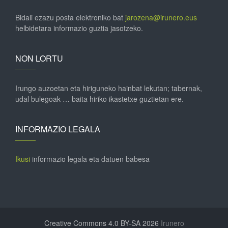
Bidali ezazu posta elektroniko bat
jarozena@irunero.eus
helbidetara informazio guztia jasotzeko.
NON LORTU
Irungo auzoetan eta hiriguneko hainbat lekutan; tabernak,
udal bulegoak … baita hiriko ikastetxe guztietan ere.
INFORMAZIO LEGALA
Ikusi
informazio legala eta datuen babesa
Creative Commons 4.0 BY-SA 2026
Irunero