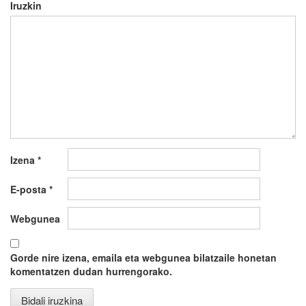
Iruzkin
Izena
*
E-posta
*
Webgunea
Gorde nire izena, emaila eta webgunea bilatzaile honetan
komentatzen dudan hurrengorako.