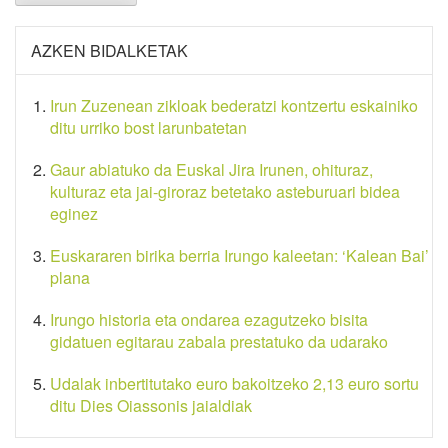
AZKEN BIDALKETAK
Irun Zuzenean zikloak bederatzi kontzertu eskainiko
ditu urriko bost larunbatetan
Gaur abiatuko da Euskal Jira Irunen, ohituraz,
kulturaz eta jai-giroraz betetako asteburuari bidea
eginez
Euskararen birika berria Irungo kaleetan: ‘Kalean Bai’
plana
Irungo historia eta ondarea ezagutzeko bisita
gidatuen egitarau zabala prestatuko da udarako
Udalak inbertitutako euro bakoitzeko 2,13 euro sortu
ditu Dies Oiassonis jaialdiak