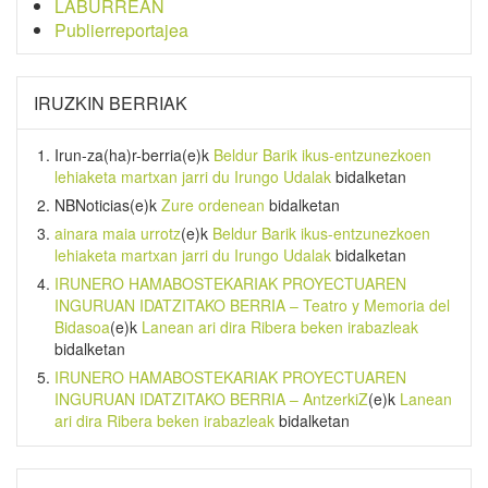
LABURREAN
Publierreportajea
IRUZKIN BERRIAK
Irun-za(ha)r-berria
(e)k
Beldur Barik ikus-entzunezkoen
lehiaketa martxan jarri du Irungo Udalak
bidalketan
NBNoticias
(e)k
Zure ordenean
bidalketan
ainara maia urrotz
(e)k
Beldur Barik ikus-entzunezkoen
lehiaketa martxan jarri du Irungo Udalak
bidalketan
IRUNERO HAMABOSTEKARIAK PROYECTUAREN
INGURUAN IDATZITAKO BERRIA – Teatro y Memoria del
Bidasoa
(e)k
Lanean ari dira Ribera beken irabazleak
bidalketan
IRUNERO HAMABOSTEKARIAK PROYECTUAREN
INGURUAN IDATZITAKO BERRIA – AntzerkiZ
(e)k
Lanean
ari dira Ribera beken irabazleak
bidalketan