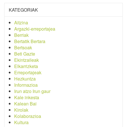
KATEGORIAK
Aitzina
Argazki-erreportajea
Berriak
Bertatik Bertara
Bertsoak
Beti Gazte
Ekintzaileak
Elkarrizketa
Erreportajeak
Hezkuntza
Informazioa
Irun atzo Irun gaur
Kale inkesta
Kalean Bai
Kirolak
Kolaborazioa
Kultura