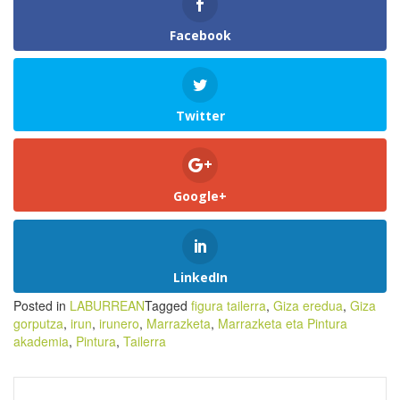
Facebook
Twitter
Google+
LinkedIn
Posted in
LABURREAN
Tagged
figura tailerra
,
Giza eredua
,
Giza
gorputza
,
irun
,
irunero
,
Marrazketa
,
Marrazketa eta Pintura
akademia
,
Pintura
,
Tailerra