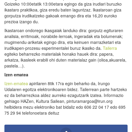
Goizeko 10:00etatik 13:00etara egingo da giza irudiari buruzko
ikastaro praktikoa, giza eredu baten laguntzaz. Ikastaroan giza
gorputza irudikatzeko gakoak emango dira eta 16,20 euroko
prezioa izango du.
Ikastaroan ondorego ikasgaiak landuko dira: gorputz-egituraren
analisia, erritmoak, norabide-lerroak, ingeradak eta bolumenak;
mugimendu-ariketak egingo dira, eta keinuen marrazketari eta
irudikapen-prozesu esperimentalei buruz ikasiko da.
Tailerra
egiteko beharrezko materialak honako hauek dira: papera,
arkatza, ikasleek erabili ohi duten materialaz gain (olioa,akuarela,
pastela…).
Izen ematea
Izen-ematea
apirilaren 8tik 17ra egin beharko da, Irungo
Udalaren egoitza elektronikoaren bidez. Tailerrean parte hartzeko
ez da beharrezkoa aldez aurreko ezagutzarik izatea. Informazio
gehiago HAZen, Kultura Sailean, pinturamargoa@irun.org
helbidera mezu elektroniko bat bidaliz edo 606 22 04 17 edo 695
75 29 94 telefonoetara deituz