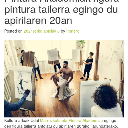
pintura tailerra egingo du
apirilaren 20an
Posted on
2024(e)ko apirilak 8
by
Irunero
Kultura arloak Udal
Marrazketa eta Pintura Akademian
egingo
den figura tailerra antolatu du apirilaren 20rako, larunbaterako.