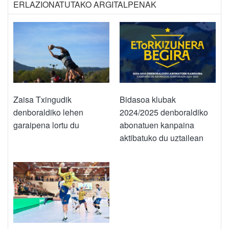
ERLAZIONATUTAKO ARGITALPENAK
Zaisa Txingudik
Bidasoa klubak
denboraldiko lehen
2024/2025 denboraldiko
garaipena lortu du
abonatuen kanpaina
aktibatuko du uztailean