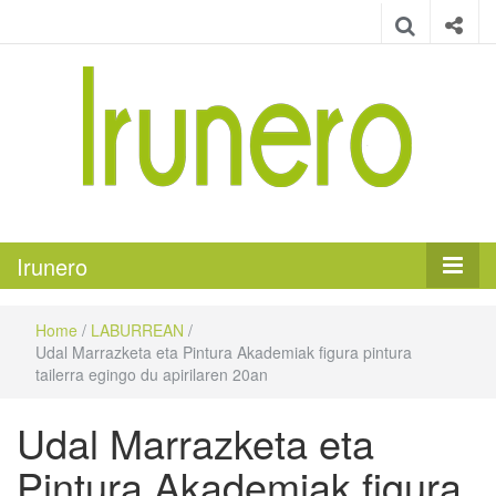
Irunero
Irungo euskarazko aldizkaria
Irunero
Home
/
LABURREAN
/
Udal Marrazketa eta Pintura Akademiak figura pintura
tailerra egingo du apirilaren 20an
Udal Marrazketa eta
Pintura Akademiak figura