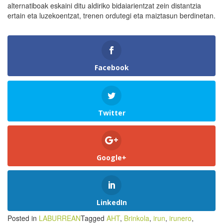
alternatiboak eskaini ditu aldiriko bidaiarientzat zein distantzia
ertain eta luzekoentzat, trenen ordutegi eta maiztasun berdinetan.
Facebook
Twitter
Google+
LinkedIn
Posted in
LABURREAN
Tagged
AHT
,
Brinkola
,
irun
,
irunero
,