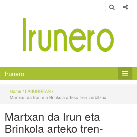
Irunero
Irungo euskarazko aldizkaria
Irunero
Home
/
LABURREAN
/
Martxan da Irun eta Brinkola arteko tren-zerbitzua
Martxan da Irun eta
Brinkola arteko tren-