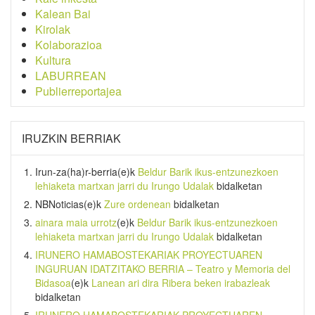
Kalean Bai
Kirolak
Kolaborazioa
Kultura
LABURREAN
Publierreportajea
IRUZKIN BERRIAK
Irun-za(ha)r-berria
(e)k
Beldur Barik ikus-entzunezkoen
lehiaketa martxan jarri du Irungo Udalak
bidalketan
NBNoticias
(e)k
Zure ordenean
bidalketan
ainara maia urrotz
(e)k
Beldur Barik ikus-entzunezkoen
lehiaketa martxan jarri du Irungo Udalak
bidalketan
IRUNERO HAMABOSTEKARIAK PROYECTUAREN
INGURUAN IDATZITAKO BERRIA – Teatro y Memoria del
Bidasoa
(e)k
Lanean ari dira Ribera beken irabazleak
bidalketan
IRUNERO HAMABOSTEKARIAK PROYECTUAREN