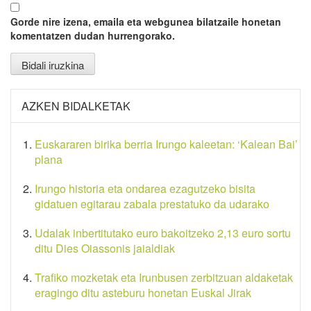
Gorde nire izena, emaila eta webgunea bilatzaile honetan
komentatzen dudan hurrengorako.
AZKEN BIDALKETAK
Euskararen birika berria Irungo kaleetan: ‘Kalean Bai’
plana
Irungo historia eta ondarea ezagutzeko bisita
gidatuen egitarau zabala prestatuko da udarako
Udalak inbertitutako euro bakoitzeko 2,13 euro sortu
ditu Dies Oiassonis jaialdiak
Trafiko mozketak eta Irunbusen zerbitzuan aldaketak
eragingo ditu asteburu honetan Euskal Jirak