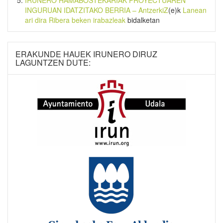
INGURUAN IDATZITAKO BERRIA – AntzerkiZ
(e)k
Lanean
ari dira Ribera beken irabazleak
bidalketan
ERAKUNDE HAUEK IRUNERO DIRUZ
LAGUNTZEN DUTE: