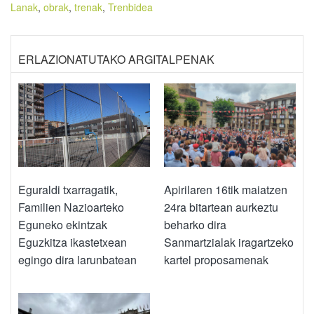
Lanak
,
obrak
,
trenak
,
Trenbidea
ERLAZIONATUTAKO ARGITALPENAK
Eguraldi txarragatik,
Apirilaren 16tik maiatzen
Familien Nazioarteko
24ra bitartean aurkeztu
Eguneko ekintzak
beharko dira
Eguzkitza ikastetxean
Sanmartzialak iragartzeko
egingo dira larunbatean
kartel proposamenak