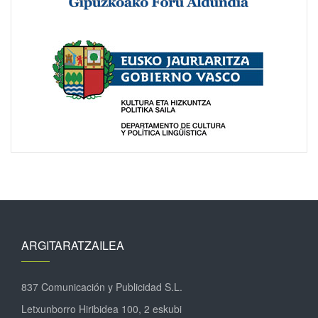
ARGITARATZAILEA
837 Comunicación y Publicidad S.L.
Letxunborro Hiribidea 100, 2 eskubi