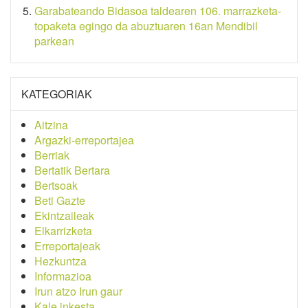
Garabateando Bidasoa taldearen 106. marrazketa-
topaketa egingo da abuztuaren 16an Mendibil
parkean
KATEGORIAK
Aitzina
Argazki-erreportajea
Berriak
Bertatik Bertara
Bertsoak
Beti Gazte
Ekintzaileak
Elkarrizketa
Erreportajeak
Hezkuntza
Informazioa
Irun atzo Irun gaur
Kale inkesta