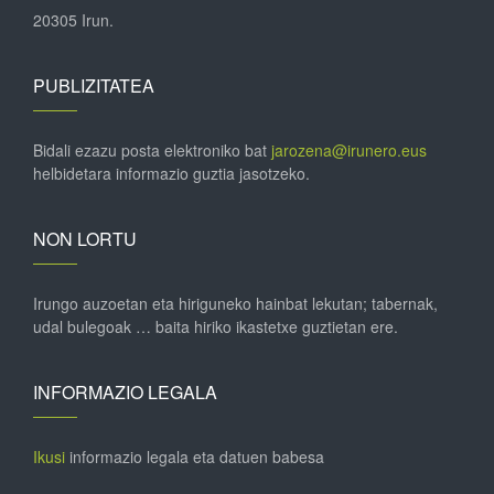
20305 Irun.
PUBLIZITATEA
Bidali ezazu posta elektroniko bat
jarozena@irunero.eus
helbidetara informazio guztia jasotzeko.
NON LORTU
Irungo auzoetan eta hiriguneko hainbat lekutan; tabernak,
udal bulegoak … baita hiriko ikastetxe guztietan ere.
INFORMAZIO LEGALA
Ikusi
informazio legala eta datuen babesa