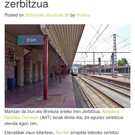
zerbitzua
Posted on
2024(e)ko abuztuak 26
by
Irunero
Martxan da Irun eta Brinkola arteko tren-zerbitzua.
Abiadura
Handiko Trenaren
(AHT) lanak direla eta, 24 egunez zerbitzua
etenda egon zen.
Etenaldiak iraun bitartean,
Renfek
errepide bidezko zerbitzu