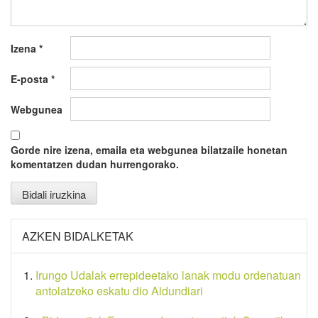
Izena
*
E-posta
*
Webgunea
Gorde nire izena, emaila eta webgunea bilatzaile honetan
komentatzen dudan hurrengorako.
AZKEN BIDALKETAK
Irungo Udalak errepideetako lanak modu ordenatuan
antolatzeko eskatu dio Aldundiari