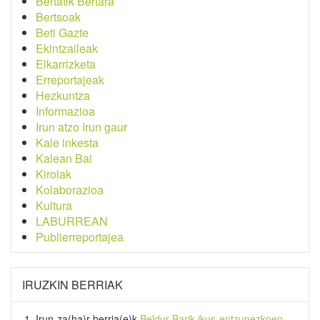
Bertatik Bertara
Bertsoak
Beti Gazte
Ekintzaileak
Elkarrizketa
Erreportajeak
Hezkuntza
Informazioa
Irun atzo Irun gaur
Kale inkesta
Kalean Bai
Kirolak
Kolaborazioa
Kultura
LABURREAN
Publierreportajea
IRUZKIN BERRIAK
Irun-za(ha)r-berria
(e)k
Beldur Barik ikus-entzunezkoen