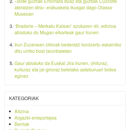
«Bide guztiak Erromara doaz eta guztiak Cuzcotik
ateratzen dira» erakusketa ikusgai dago Oiasso
Museoan
‘Braderie – Merkatu Kalean’ azokaren 40. edizioa
abiatuko du Mugan elkarteak gaur Irunen
Irun Zuzenean zikloak bederatzi kontzertu eskainiko
ditu urriko bost larunbatetan
Gaur abiatuko da Euskal Jira Irunen, ohituraz,
kulturaz eta jai-giroraz betetako asteburuari bidea
eginez
KATEGORIAK
Aitzina
Argazki-erreportajea
Berriak