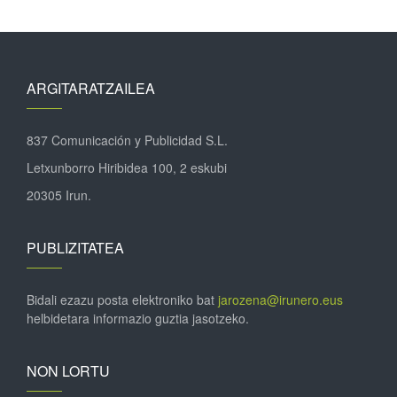
ARGITARATZAILEA
837 Comunicación y Publicidad S.L.
Letxunborro Hiribidea 100, 2 eskubi
20305 Irun.
PUBLIZITATEA
Bidali ezazu posta elektroniko bat
jarozena@irunero.eus
helbidetara informazio guztia jasotzeko.
NON LORTU