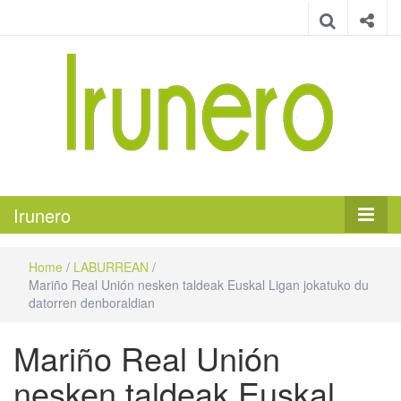
Irunero
Irungo euskarazko aldizkaria
Irunero
Home
/
LABURREAN
/
Mariño Real Unión nesken taldeak Euskal Ligan jokatuko du
datorren denboraldian
Mariño Real Unión
nesken taldeak Euskal