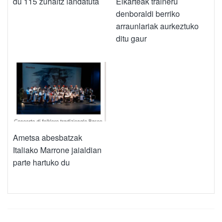
du 115 zuhaitz landatuta
Elkarteak traineru
denboraldi berriko
arraunlariak aurkeztuko
ditu gaur
Ametsa abesbatzak
Italiako Marrone jaialdian
parte hartuko du