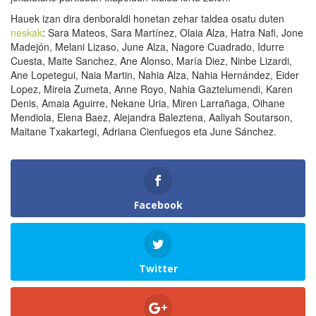
Hauek izan dira denboraldi honetan zehar taldea osatu duten
neskak
: Sara Mateos, Sara Martínez, Olaia Alza, Hatra Nafi, Jone
Madejón, Melani Lizaso, June Alza, Nagore Cuadrado, Idurre
Cuesta, Maite Sanchez, Ane Alonso, María Diez, Ninbe Lizardi,
Ane Lopetegui, Naia Martin, Nahia Alza, Nahia Hernández, Eider
Lopez, Mireia Zumeta, Anne Royo, Nahia Gaztelumendi, Karen
Denis, Amaia Aguirre, Nekane Uria, Miren Larrañaga, Oihane
Mendiola, Elena Baez, Alejandra Baleztena, Aaliyah Soutarson,
Maitane Txakartegi, Adriana Cienfuegos eta June Sánchez.
Facebook
Twitter