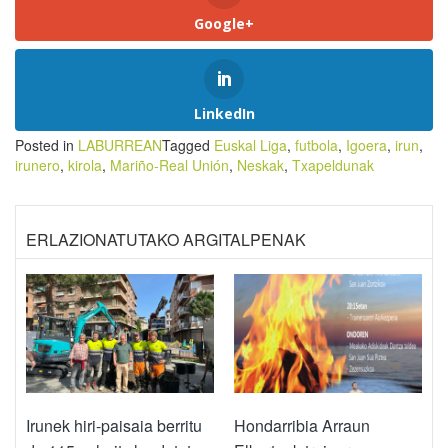
Google+
LinkedIn
Posted in
LABURREAN
Tagged
Euskal Liga
,
futbola
,
Igoera
,
irun
,
irunero
,
kirola
,
Mariño-Real Unión
,
Neskak
,
Txapeldunak
ERLAZIONATUTAKO ARGITALPENAK
Irunek hiri-paisaia berritu
Hondarribia Arraun