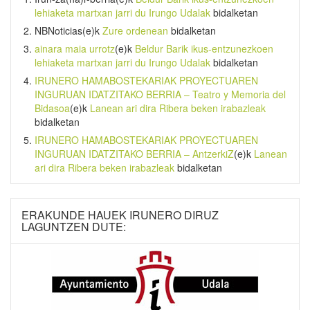
lehiaketa martxan jarri du Irungo Udalak
bidalketan
NBNoticias
(e)k
Zure ordenean
bidalketan
ainara maia urrotz
(e)k
Beldur Barik ikus-entzunezkoen
lehiaketa martxan jarri du Irungo Udalak
bidalketan
IRUNERO HAMABOSTEKARIAK PROYECTUAREN
INGURUAN IDATZITAKO BERRIA – Teatro y Memoria del
Bidasoa
(e)k
Lanean ari dira Ribera beken irabazleak
bidalketan
IRUNERO HAMABOSTEKARIAK PROYECTUAREN
INGURUAN IDATZITAKO BERRIA – AntzerkiZ
(e)k
Lanean
ari dira Ribera beken irabazleak
bidalketan
ERAKUNDE HAUEK IRUNERO DIRUZ
LAGUNTZEN DUTE: