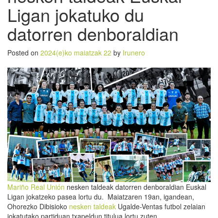
Ligan jokatuko du
datorren denboraldian
Posted on
2024(e)ko maiatzak 22
by
Irunero
Mariño
Real Unión
nesken taldeak datorren denboraldian Euskal
Ligan jokatzeko pasea lortu du. Maiatzaren 19an, igandean,
Ohorezko Dibisioko
nesken taldeak
Ugalde-Ventas futbol zelaian
jokatutako partiduan txapeldun titulua lortu zuten.