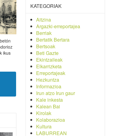
KATEGORIAK
Aitzina
Argazki-erreportajea
Berriak
Bertatik Bertara
lbetón
Bertsoak
ndorioz
Beti Gazte
k ikus
Ekintzaileak
Elkarrizketa
Erreportajeak
Hezkuntza
Informazioa
Irun atzo Irun gaur
Kale inkesta
Kalean Bai
Kirolak
Kolaborazioa
Kultura
LABURREAN