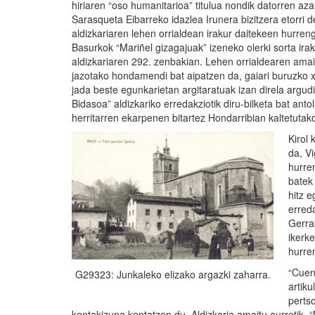
hiriaren “oso humanitarioa” titulua nondik datorren aza
Sarasqueta Eibarreko idazlea Irunera bizitzera etorri d
aldizkariaren lehen orrialdean irakur daitekeen hurren
Basurkok “Mariñel gizagajuak” izeneko olerki sorta irak
aldizkariaren 292. zenbakian. Lehen orrialdearen ama
jazotako hondamendi bat aipatzen da, gaiari buruzko
jada beste egunkarietan argitaratuak izan direla argudi
Bidasoa” aldizkariko erredakziotik diru-bilketa bat anto
herritarren ekarpenen bitartez Hondarribian kaltetutako
Kirol 
da, V
hurre
batek
hitz e
erred
Gerra
ikerke
hurre
“Cuen
G29323: Junkaleko elizako argazki zaharra.
artik
pertso
kontakizuna kontatzen du. Aldizkaria amaitu aurretik, 