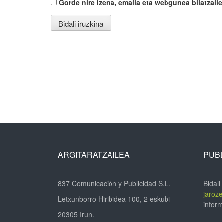
Gorde nire izena, emaila eta webgunea bilatza
ARGITARATZAILEA
PUBL
837 Comunicación y Publicidad S.L.
Bidali
jaroz
Letxunborro Hiribidea 100, 2 eskubi
inform
20305 Irun.