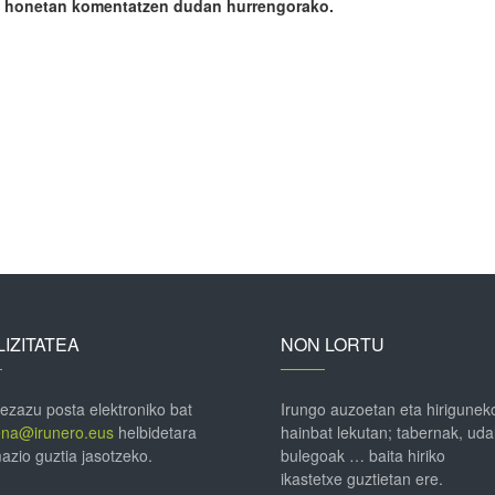
ile honetan komentatzen dudan hurrengorako.
IZITATEA
NON LORTU
 ezazu posta elektroniko bat
Irungo auzoetan eta hirigunek
ena@irunero.eus
helbidetara
hainbat lekutan; tabernak, uda
azio guztia jasotzeko.
bulegoak … baita hiriko
ikastetxe guztietan ere.