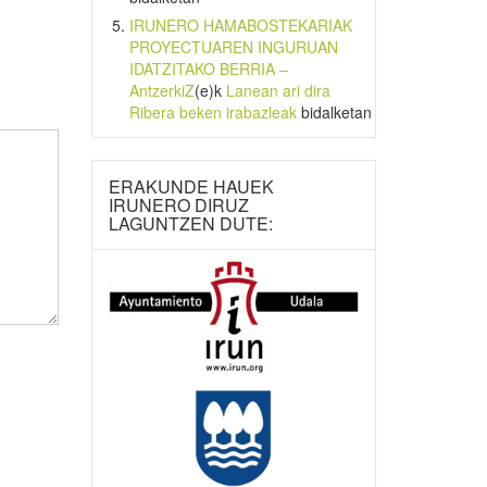
IRUNERO HAMABOSTEKARIAK
PROYECTUAREN INGURUAN
IDATZITAKO BERRIA –
AntzerkiZ
(e)k
Lanean ari dira
Ribera beken irabazleak
bidalketan
ERAKUNDE HAUEK
IRUNERO DIRUZ
LAGUNTZEN DUTE: