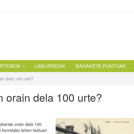
RTXIBOA
LABURREAN
BANAKETA PUNTUAK
ain dela 100 urte?
n orain dela 100 urte?
izkariak orain dela 100
ri horretako lehen testuan