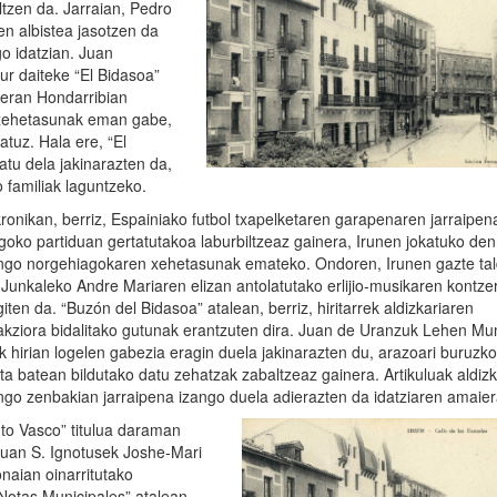
ltzen da. Jarraian, Pedro
en albistea jasotzen da
go idatzian. Juan
ur daiteke “El Bidasoa”
ieran Hondarribian
 xehetasunak eman gabe,
atuz. Hala ere, “El
latu dela jakinarazten da,
 familiak laguntzeko.
kronikan, berriz, Espainiako futbol txapelketaren garapenaren jarraipen
igoko partiduan gertatutakoa laburbiltzeaz gainera, Irunen jokatuko den
ngo norgehiagokaren xehetasunak emateko. Ondoren, Irunen gazte ta
 Junkaleko Andre Mariaren elizan antolatutako erlijio-musikaren kontze
giten da. “Buzón del Bidasoa” atalean, berriz, hiritarrek aldizkariaren
akziora bidalitako gutunak erantzuten dira. Juan de Uranzuk Lehen M
k hirian logelen gabezia eragin duela jakinarazten du, arazoari buruzko
ta batean bildutako datu zehatzak zabaltzeaz gainera. Artikuluak aldiz
ngo zenbakian jarraipena izango duela adierazten da idatziaren amaier
to Vasco” titulua daraman
uluan S. Ignotusek Joshe-Mari
naian oinarritutako
“Notas Municipales” atalean