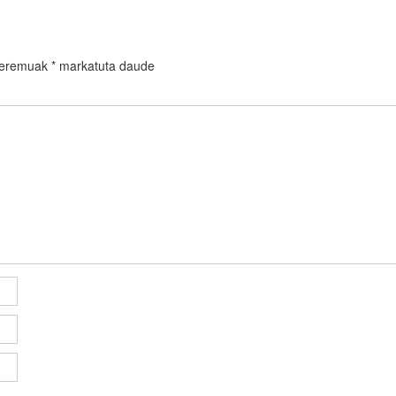
 eremuak
*
markatuta daude