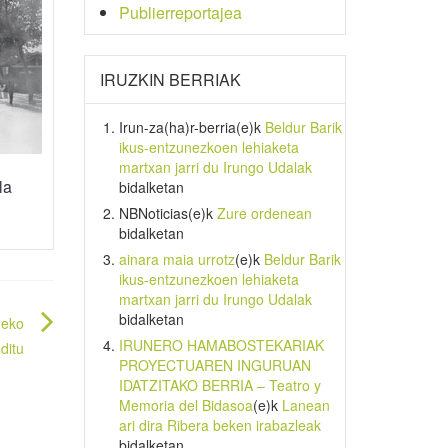
Publierreportajea
IRUZKIN BERRIAK
Irun-za(ha)r-berria
(e)k
Beldur Barik
ikus-entzunezkoen lehiaketa
martxan jarri du Irungo Udalak
la
bidalketan
NBNoticias
(e)k
Zure ordenean
bidalketan
ainara maia urrotz
(e)k
Beldur Barik
ikus-entzunezkoen lehiaketa
martxan jarri du Irungo Udalak
bidalketan
neko
IRUNERO HAMABOSTEKARIAK
ditu
PROYECTUAREN INGURUAN
IDATZITAKO BERRIA – Teatro y
Memoria del Bidasoa
(e)k
Lanean
ari dira Ribera beken irabazleak
bidalketan