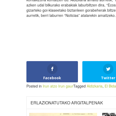
azken udal bilkurako erabakiak laburbiltzen dira, “Eco
gizarteko goi-klaseetako biztanleen gorabeherak biltzen
aurretik, berri laburren “Noticias” atalarekin amaitzeko.
Facebook
Twitter
Posted in
Irun atzo Irun gaur
Tagged
Aldizkaria
,
El Bid
ERLAZIONATUTAKO ARGITALPENAK