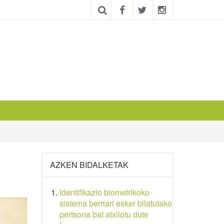
AZKEN BIDALKETAK
Identifikazio biometrikoko
sistema berriari esker bilatutako
pertsona bat atxilotu dute