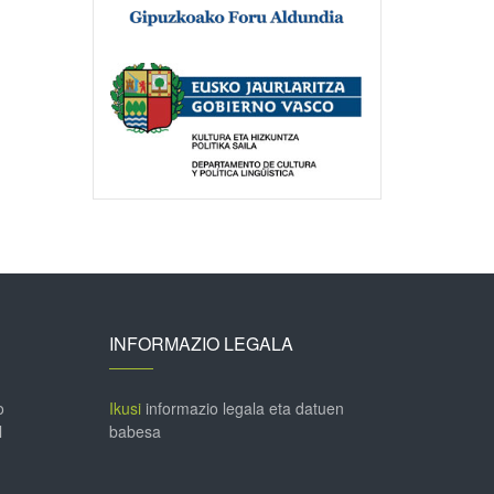
INFORMAZIO LEGALA
o
Ikusi
informazio legala eta datuen
l
babesa