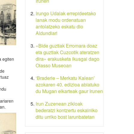
Irunen
Irungo Udalak errepideetako
lanak modu ordenatuan
antolatzeko eskatu dio
Aldundiari
«Bide guztiak Erromara doaz
eta guztiak Cuzcotik ateratzen
dira» erakusketa ikusgai dago
a egiten
Oiasso Museoan
lde
rtuaz
‘Braderie – Merkatu Kalean’
azokaren 40. edizioa abiatuko
undu
du Mugan elkarteak gaur Irunen
kariaren
Irun Zuzenean zikloak
an.
bederatzi kontzertu eskainiko
ditu urriko bost larunbatetan