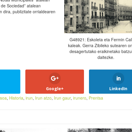
s de Sociedad” atalean
 dira, publizitate orrialdearen
G48921: Eskoleta eta Fermin Ca
kaleak. Gerra Zibileko sutearen o
desagertutako eraikinetako batzu
daitezke.
Google+
LinkedIn
asoa
,
Historia
,
irun
,
Irun atzo
,
Irun gaur
,
irunero
,
Prentsa