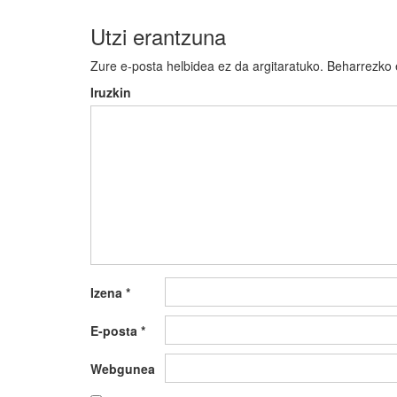
Utzi erantzuna
Zure e-posta helbidea ez da argitaratuko.
Beharrezko
Iruzkin
Izena
*
E-posta
*
Webgunea