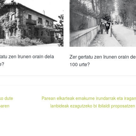
tatu zen Irunen orain dela
Zer gertatu zen Irunen orain de
e?
100 urte?
ko dute
Parean elkarteak emakume irundarrak eta iraga
oaren
lanbideak ezagutzeko bi ibilaldi proposatzen 