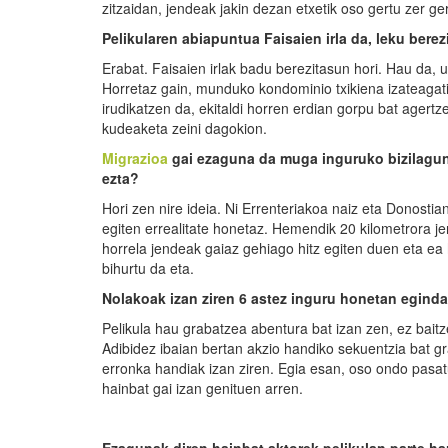
zitzaidan, jendeak jakin dezan etxetik oso gertu zer ge
Pelikularen abiapuntua Faisaien irla da, leku berez
Erabat. Faisaien irlak badu berezitasun hori. Hau da, u
Horretaz gain, munduko kondominio txikiena izateagat
irudikatzen da, ekitaldi horren erdian gorpu bat agertz
kudeaketa zeini dagokion.
Migrazioa
gai ezaguna da muga inguruko bizilagune
ezta?
Hori zen nire ideia. Ni Errenteriakoa naiz eta Donostia
egiten errealitate honetaz. Hemendik 20 kilometrora je
horrela jendeak gaiaz gehiago hitz egiten duen eta e
bihurtu da eta.
Nolakoa
k
izan ziren 6 astez inguru honetan egind
Pelikula hau grabatzea abentura bat izan zen, ez baitz
Adibidez ibaian bertan akzio handiko sekuentzia bat gr
erronka handiak izan ziren. Egia esan, oso ondo pasa
hainbat gai izan genituen arren.