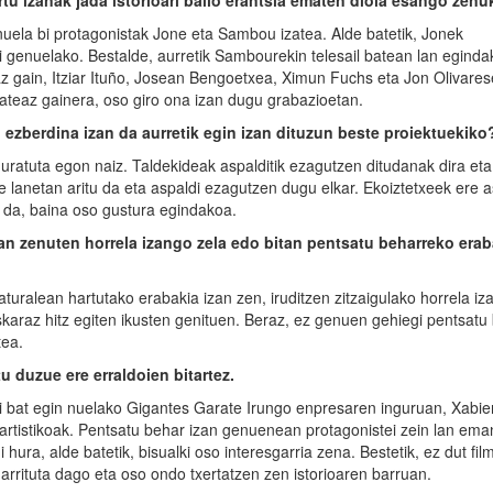
tu izanak jada istorioari balio erantsia ematen dio
la esango zenu
enuela bi protagonistak Jone eta Sambou izatea. Alde batetik, Jonek
i genuelako. Bestalde, aurretik Sambourekin telesail batean lan egind
z gain, Itziar Ituño, Josean Bengoetxea, Ximun Fuchs eta Jon Olivare
zateaz gainera, oso giro ona izan dugu grabazioetan.
o ezberdina izan da aurretik egin izan dituzun beste proiektuekiko
uratuta egon naiz. Taldekideak aspalditik ezagutzen ditudanak dira et
e lanetan aritu da eta aspaldi ezagutzen dugu elkar. Ekoiztetxeek ere 
 da, baina oso gustura egindakoa.
zan zenuten horrela izango zela edo bitan pentsatu beharreko erab
uralean hartutako erabakia izan zen, iruditzen zitzaigulako horrela iz
karaz hitz egiten ikusten genituen. Beraz, ez genuen gehiegi pentsatu
tea.
tu duzue ere erraldoien bitartez.
ki bat egin nuelako Gigantes Garate Irungo enpresaren inguruan, Xabie
 artistikoak. Pentsatu behar izan genuenean protagonistei zein lan em
 hura, alde batetik, bisualki oso interesgarria zena. Bestetik, ez dut fi
arrituta dago eta oso ondo txertatzen zen istorioaren barruan.