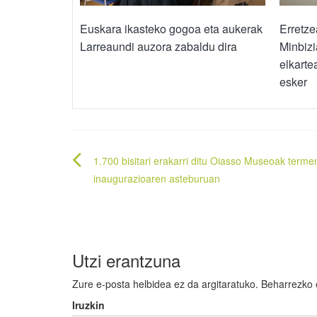
Euskara ikasteko gogoa eta aukerak
Erretze
Larreaundi auzora zabaldu dira
Minbiz
elkarte
esker
Bidalketetan
1.700 bisitari erakarri ditu Oiasso Museoak terme
zehar
inaugurazioaren asteburuan
nabigatu
Utzi erantzuna
Zure e-posta helbidea ez da argitaratuko.
Beharrezko
Iruzkin