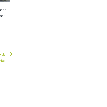
aririk
man
o du
kian