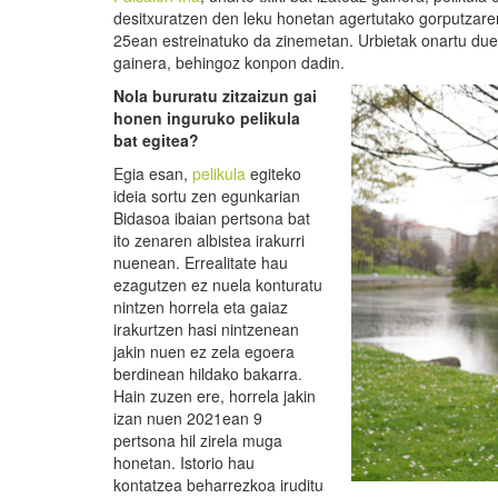
desitxuratzen den leku honetan agertutako gorputzaren
25ean estreinatuko da zinemetan. Urbietak onartu duen
gainera, behingoz konpon dadin.
Nola bururatu zitzaizun gai
honen inguruko pelikula
bat egitea?
Egia esan,
pelikula
egiteko
ideia sortu zen egunkarian
Bidasoa ibaian pertsona bat
ito zenaren albistea irakurri
nuenean. Errealitate hau
ezagutzen ez nuela konturatu
nintzen horrela eta gaiaz
irakurtzen hasi nintzenean
jakin nuen ez zela egoera
berdinean hildako bakarra.
Hain zuzen ere, horrela jakin
izan nuen 2021ean 9
pertsona hil zirela muga
honetan. Istorio hau
kontatzea beharrezkoa iruditu