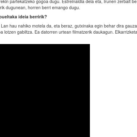
rekin partekatzeko gogoa dugu. Estreinaldia dela eta, Irunen zerbait be
turik dugunean, horren berri emango dugu.
ueltaka ideia berririk?
. Lan hau nahiko motela da, eta beraz, gutxinaka egin behar dira gauza
zioa lotzen gabiltza. Ea datorren urtean filmatzerik daukagun. Elkarrizket