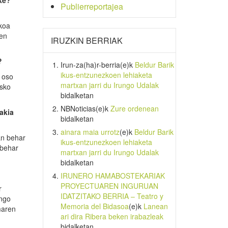
ke
?
Publierreportajea
akoa
sen
IRUZKIN BERRIAK
?
Irun-za(ha)r-berria
(e)k
Beldur Barik
ikus-entzunezkoen lehiaketa
a oso
martxan jarri du Irungo Udalak
asko
bidalketan
NBNoticias
(e)k
Zure ordenean
akia
bidalketan
ainara maia urrotz
(e)k
Beldur Barik
an behar
ikus-entzunezkoen lehiaketa
 behar
martxan jarri du Irungo Udalak
bidalketan
IRUNERO HAMABOSTEKARIAK
PROYECTUAREN INGURUAN
r
IDATZITAKO BERRIA – Teatro y
ango
Memoria del Bidasoa
(e)k
Lanean
lmaren
ari dira Ribera beken irabazleak
bidalketan