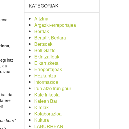
KATEGORIAK
Aitzina
rena.
Argazki-erreportajea
Berriak
n
Bertatik Bertara
Bertsoak
 dena,
Beti Gazte
Ekintzaileak
egi hitz
Elkarrizketa
, ea
Erreportajeak
arazoa
Hezkuntza
Informazioa
Irun atzo Irun gaur
Kale inkesta
 bat da.
ta ere
Kalean Bai
en
Kirolak
Kolaborazioa
Kultura
en berri”
LABURREAN