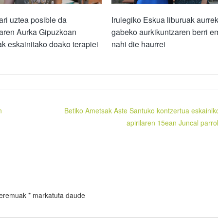
ari uztea posible da
Irulegiko Eskua liburuak aurrek
iaren Aurka Gipuzkoan
gabeko aurkikuntzaren berri e
ak eskainitako doako terapiei
nahi die haurrei
n
Betiko Ametsak Aste Santuko kontzertua eskainik
apirilaren 15ean Juncal parro
 eremuak
*
markatuta daude