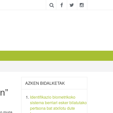
AZKEN BIDALKETAK
an”
Identifikazio biometrikoko
sistema berriari esker bilatutako
pertsona bat atxilotu dute
eko muga