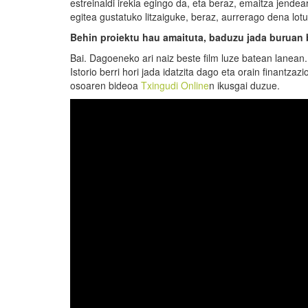
estreinaldi irekia egingo da, eta beraz, emaitza jendea
egitea gustatuko litzaiguke, beraz, aurrerago dena lo
Behin proiektu hau amaituta, baduzu jada buruan b
Bai. Dagoeneko ari naiz beste film luze batean lanean
Istorio berri hori jada idatzita dago eta orain finantza
osoaren bideoa
Txingudi Online
n ikusgai duzue.