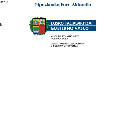
rezia
k.
a