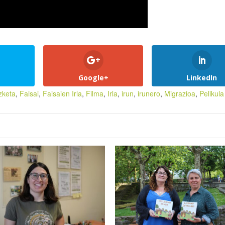
Google+
LinkedIn
izketa
,
Faisai
,
Faisaien Irla
,
Filma
,
Irla
,
irun
,
irunero
,
Migrazioa
,
Pelikula