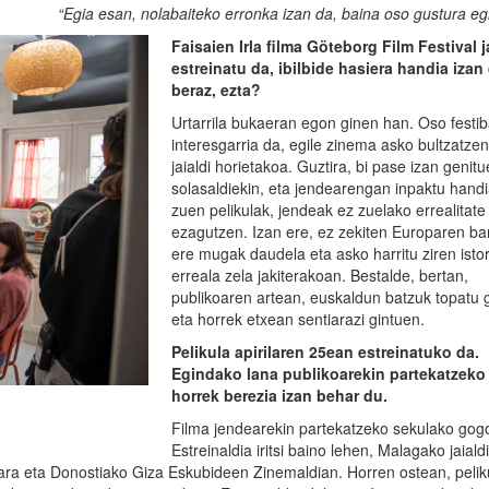
“Egia esan, nolabaiteko erronka izan da, baina oso gustura e
Faisaien Irla filma Göteborg Film
Festival
j
estreinatu da, ibilbide hasiera handia izan
beraz, ezta?
Urtarrila bukaeran egon ginen han. Oso festib
interesgarria da, egile zinema asko bultzatze
jaialdi horietakoa. Guztira, bi pase izan genitu
solasaldiekin, eta jendearengan inpaktu handi
zuen pelikulak, jendeak ez zuelako errealitate
ezagutzen. Izan ere, ez zekiten Europaren ba
ere mugak daudela eta asko harritu ziren isto
erreala zela jakiterakoan. Bestalde, bertan,
publikoaren artean, euskaldun batzuk topatu 
eta horrek etxean sentiarazi gintuen.
Pelikula apirilaren 25ean estreinatuko da.
Egindako lana publikoarekin partekatzeko
horrek berezia izan behar du.
Filma jendearekin partekatzeko sekulako gog
Estreinaldia iritsi baino lehen, Malagako jaialdi
ara eta Donostiako Giza Eskubideen Zinemaldian. Horren ostean, pelik