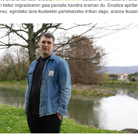
 bidez migrazioaren gaia pantaila handira eraman du. Emaitza apirila
ez, egindako lana ikusleekin partekatzeko irrikan dago, arazoa ikusar