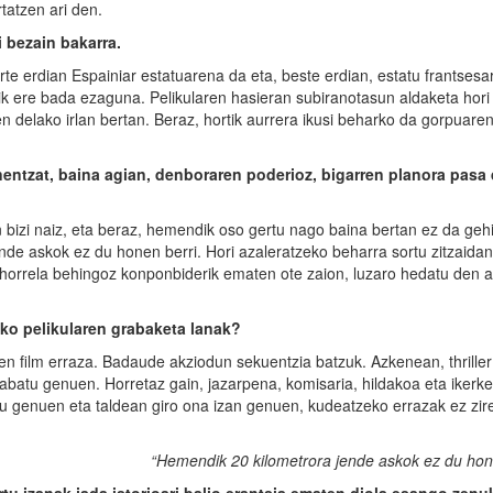
rtatzen ari den.
i bezain bakarra.
rte erdian Espainiar estatuarena da eta, beste erdian, estatu frantsesa
ik ere bada ezaguna. Pelikularen hasieran subiranotasun aldaketa hori
en delako irlan bertan. Beraz, hortik aurrera ikusi beharko da gorpuare
ntzat, baina agian, denboraren poderioz, bigarren planora pasa
n bizi naiz, eta beraz, hemendik oso gertu nago baina bertan ez da gehi
nde askok ez du honen berri. Hori azaleratzeko beharra sortu zitzaidan
a horrela behingoz konponbiderik ematen ote zaion, luzaro hedatu den 
ako pelikularen grabaketa lanak?
en film erraza. Badaude akziodun sekuentzia batzuk. Azkenean, thriller
abatu genuen. Horretaz gain, jazarpena, komisaria, hildakoa eta ikerke
tu genuen eta taldean giro ona izan genuen, kudeatzeko errazak ez zir
“Hemendik 20 kilometrora jende askok ez du hon