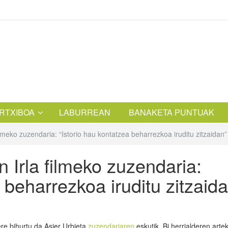
RTXIBOA
LABURREAN
BANAKETA PUNTUAK
filmeko zuzendaria: “Istorio hau kontatzea beharrezkoa iruditu zitzaidan”
n Irla filmeko zuzendaria:
 beharrezkoa iruditu zitzaid
 ere bihurtu da Asier Urbieta
zuzendariaren
eskutik. Bi herrialderen art