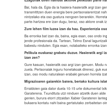
Ezagunak diren hainbat aktorek pelikulan parte har
Bai, hala da. Egia da ia hasiera-hasieratik argi izan g
transmititzen duen energia bere pertsonaiarentzat nah
nintzelako eta oso gustura nengoen berarekin. Horreta
parte-hartzea ere izan dugu, beraz, oso aktore onak i
Zure lehen film luzea izan da hau. Esperientzia os
Ba erronka bat izan da, baina, egia esan, oso ondo ing
jende profesionala da. Tartean, Telmo Esnal laguntzail
babestu ninduten. Egia esan, nolabaiteko erronka izan
Pelikula euskaraz grabatu duzue. Hasieratik argi i
izan zen?
Gure kasuan, hasieratik oso argi izan genuen. Modu nat
zuela. Pertsonaiak inguru honetakoak direnez, guk eus
izan, oso modu naturalean erabaki genuen horrela iza
Migrazioaren gaiarekin batera, bertako kultura isla
Erraldoien gaia dator duela 10-15 urte dokumental txi
Garaterena. Txundituta utzi ninduen atzetik duen alde
genien, burura etorri zitzaidan Xabier Garateren lantegi
bukaera kontatu nahi baina gertatutako zerbaitetan oin