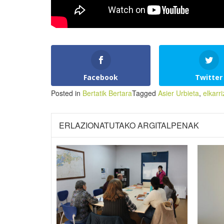
Facebook
Twitter
Posted in
Bertatik Bertara
Tagged
Asier Urbieta
,
elkarr
ERLAZIONATUTAKO ARGITALPENAK