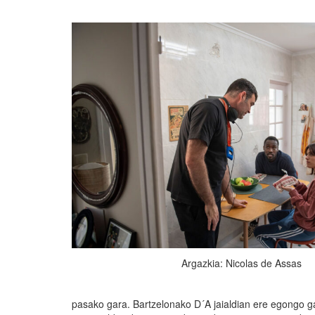
Argazkia: Nicolas de Assas
pasako gara. Bartzelonako D´A jaialdian ere egongo g