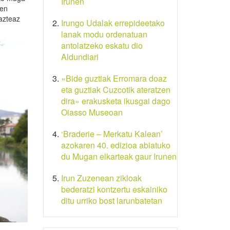
Irunen
ren
azteaz
Irungo Udalak errepideetako
lanak modu ordenatuan
antolatzeko eskatu dio
Aldundiari
«Bide guztiak Erromara doaz
eta guztiak Cuzcotik ateratzen
dira» erakusketa ikusgai dago
Oiasso Museoan
‘Braderie – Merkatu Kalean’
azokaren 40. edizioa abiatuko
du Mugan elkarteak gaur Irunen
Irun Zuzenean zikloak
bederatzi kontzertu eskainiko
ditu urriko bost larunbatetan