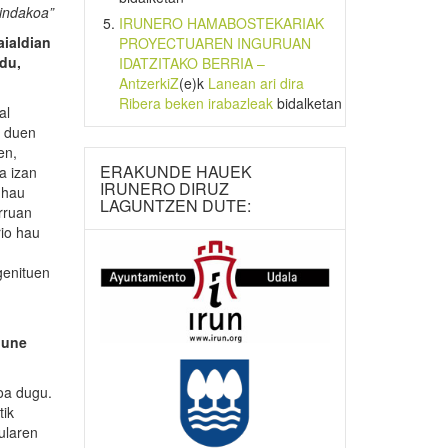
gindakoa”
IRUNERO HAMABOSTEKARIAK
aialdian
PROYECTUAREN INGURUAN
 du,
IDATZITAKO BERRIA –
AntzerkiZ
(e)k
Lanean ari dira
Ribera beken irabazleak
bidalketan
al
n duen
en,
ERAKUNDE HAUEK
a izan
IRUNERO DIRUZ
 hau
LAGUNTZEN DUTE:
rruan
rio hau
genituen
 une
oa dugu.
tik
ularen