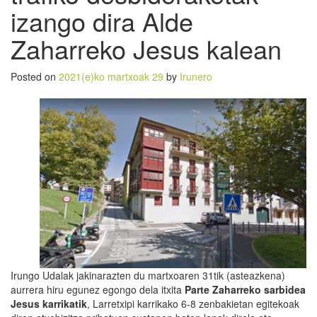
izango dira Alde
Zaharreko Jesus kalean
Posted on
2021(e)ko martxoak 29
by
Irunero
Irungo Udalak jakinarazten du martxoaren 31tik (asteazkena)
aurrera hiru egunez egongo dela itxita
Parte Zaharreko sarbidea
Jesus karrikatik
, Larretxipi karrikako 6-8 zenbakietan egitekoak