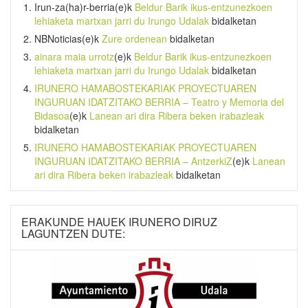
Irun-za(ha)r-berria
(e)k
Beldur Barik ikus-entzunezkoen
lehiaketa martxan jarri du Irungo Udalak
bidalketan
NBNoticias
(e)k
Zure ordenean
bidalketan
ainara maia urrotz
(e)k
Beldur Barik ikus-entzunezkoen
lehiaketa martxan jarri du Irungo Udalak
bidalketan
IRUNERO HAMABOSTEKARIAK PROYECTUAREN
INGURUAN IDATZITAKO BERRIA – Teatro y Memoria del
Bidasoa
(e)k
Lanean ari dira Ribera beken irabazleak
bidalketan
IRUNERO HAMABOSTEKARIAK PROYECTUAREN
INGURUAN IDATZITAKO BERRIA – AntzerkiZ
(e)k
Lanean
ari dira Ribera beken irabazleak
bidalketan
ERAKUNDE HAUEK IRUNERO DIRUZ
LAGUNTZEN DUTE: