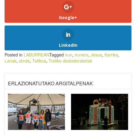
Google+
LinkedIn
Posted in
LABURREAN
Tagged
irun
,
irunero
,
Jesus
,
Karrika
,
Lanak
,
obrak
,
Tafikoa
,
Trafiko desbideraketak
ERLAZIONATUTAKO ARGITALPENAK