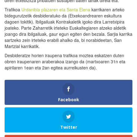
diren etxebizitza pribatuen sustapen baten lanak direla eta.
Trafikoa
Urdanibia plazaren eta Santa Elena
karrikaren arteko
bidegurutzetik desbideratuko da (Etxekoandrearen eskultura
dagoen tokitik). Ibilgailuak Kontrakaletik igoko dira Larretxipira
joateko. Parte Zaharretik irteteko Euskaltegiaren atzeko aldetik
joango dira ibilgailuak, gaur egun egiten den bezala. Sarjia karrika
sartzeko zein irteteko erabili ahalko da, bi norabideetan, San
Martzial karrikatik.
Desbideratze horien iraupena trafikoa moztea eskatzen duten
obren iraupenaren araberakoa izango da (martxoaren 31n eta
apirilaren 1ean eta 2an egitea aurreikusten da).
Facebook
Twitter