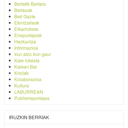
Bertatik Bertara
Bertsoak
Beti Gazte
Ekintzaileak
Elkarrizketa
Erreportajeak
Hezkuntza
Informazioa
Irun atzo Irun gaur
Kale inkesta
Kalean Bai
Kirolak
Kolaborazioa
Kultura
LABURREAN
Publierreportajea
IRUZKIN BERRIAK