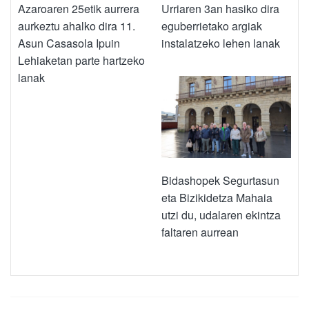
Azaroaren 25etik aurrera
Urriaren 3an hasiko dira
aurkeztu ahalko dira 11.
eguberrietako argiak
Asun Casasola Ipuin
instalatzeko lehen lanak
Lehiaketan parte hartzeko
lanak
Bidashopek Segurtasun
eta Bizikidetza Mahaia
utzi du, udalaren ekintza
faltaren aurrean