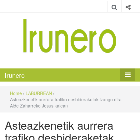
Irunero
Irungo euskarazko aldizkaria
Irunero
Home
/
LABURREAN
/
Asteazkenetik aurrera trafiko desbideraketak izango dira
Alde Zaharreko Jesus kalean
Asteazkenetik aurrera
trafiko desbideraketak