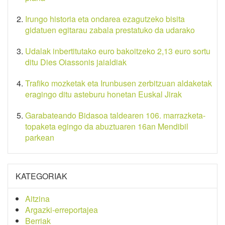
Irungo historia eta ondarea ezagutzeko bisita
gidatuen egitarau zabala prestatuko da udarako
Udalak inbertitutako euro bakoitzeko 2,13 euro sortu
ditu Dies Oiassonis jaialdiak
Trafiko mozketak eta Irunbusen zerbitzuan aldaketak
eragingo ditu asteburu honetan Euskal Jirak
Garabateando Bidasoa taldearen 106. marrazketa-
topaketa egingo da abuztuaren 16an Mendibil
parkean
KATEGORIAK
Aitzina
Argazki-erreportajea
Berriak