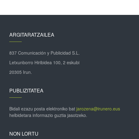
ARGITARATZAILEA
837 Comunicación y Publicidad S.L.
Letxunborro Hiribidea 100, 2 eskubi
20305 Irun.
PUBLIZITATEA
Bidali ezazu posta elektroniko bat
jarozena@irunero.eus
helbidetara informazio guztia jasotzeko.
NON LORTU