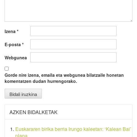
Izena
*
E-posta
*
Webgunea
Gorde nire izena, emaila eta webgunea bilatzaile honetan
komentatzen dudan hurrengorako.
AZKEN BIDALKETAK
Euskararen birika berria Irungo kaleetan: ‘Kalean Bai’
plana