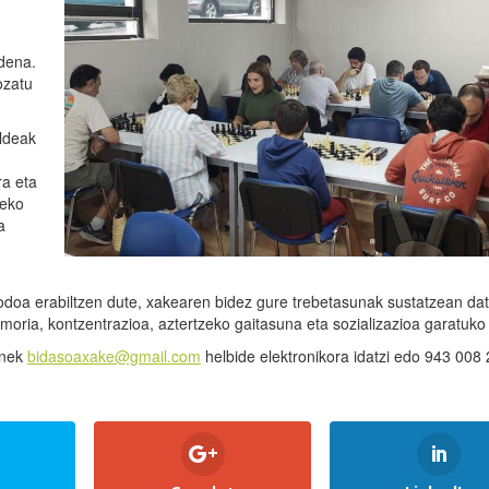
dena.
ozatu
ldeak
ra eta
teko
a
doa erabiltzen dute, xakearen bidez gure trebetasunak sustatzean da
memoria, kontzentrazioa, aztertzeko gaitasuna eta sozializazioa garatuko 
enek
bidasoaxake@gmail.com
helbide elektronikora idatzi edo 943 008