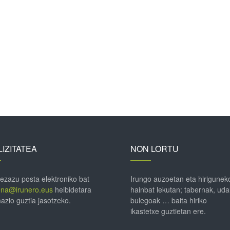
IZITATEA
NON LORTU
 ezazu posta elektroniko bat
Irungo auzoetan eta hirigunek
ena@irunero.eus
helbidetara
hainbat lekutan; tabernak, uda
azio guztia jasotzeko.
bulegoak … baita hiriko
ikastetxe guztietan ere.