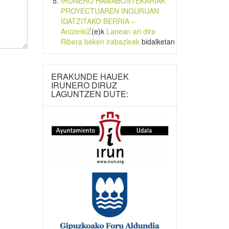
IRUNERO HAMABOSTEKARIAK
PROYECTUAREN INGURUAN
IDATZITAKO BERRIA –
AntzerkiZ
(e)k
Lanean ari dira
Ribera beken irabazleak
bidalketan
ERAKUNDE HAUEK
IRUNERO DIRUZ
LAGUNTZEN DUTE: