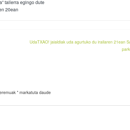
a” tailerra egingo dute
ren 20ean
UdaTXAO! jaialdiak uda agurtuko du irailaren 21ean Sa
par
 eremuak
*
markatuta daude