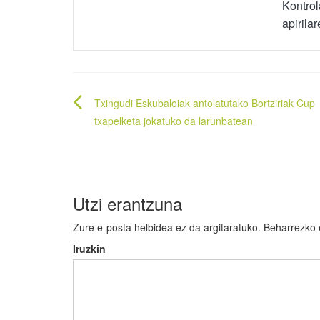
Kontrol
apirila
Bidalketetan
Txingudi Eskubaloiak antolatutako Bortziriak Cup
zehar
txapelketa jokatuko da larunbatean
nabigatu
Utzi erantzuna
Zure e-posta helbidea ez da argitaratuko.
Beharrezko
Iruzkin