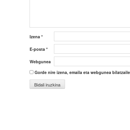
Izena
*
E-posta
*
Webgunea
Gorde nire izena, emaila eta webgunea bilatza