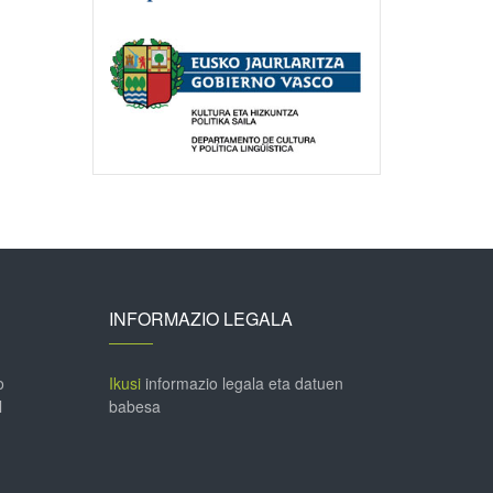
INFORMAZIO LEGALA
o
Ikusi
informazio legala eta datuen
l
babesa