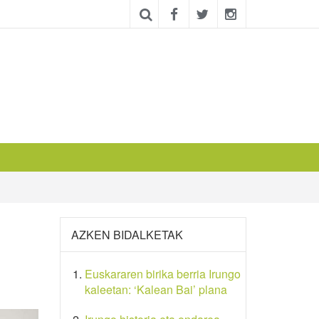
AZKEN BIDALKETAK
Euskararen birika berria Irungo
kaleetan: ‘Kalean Bai’ plana