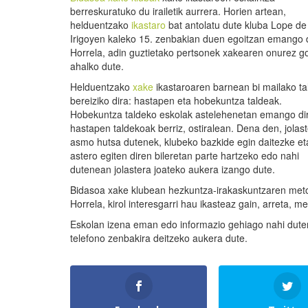
berreskuratuko du irailetik aurrera. Horien artean,
helduentzako
ikastaro
bat antolatu dute kluba Lope de
Irigoyen kaleko 15. zenbakian duen egoitzan emango 
Horrela, adin guztietako pertsonek xakearen onurez g
ahalko dute.
Helduentzako
xake
ikastaroaren barnean bi mailako ta
bereiziko dira: hastapen eta hobekuntza taldeak.
Hobekuntza taldeko eskolak astelehenetan emango di
hastapen taldekoak berriz, ostiralean. Dena den, jolas
asmo hutsa dutenek, klubeko bazkide egin daitezke et
astero egiten diren bileretan parte hartzeko edo nahi
dutenean jolastera joateko aukera izango dute.
Bidasoa xake klubean hezkuntza-irakaskuntzaren meto
Horrela, kirol interesgarri hau ikasteaz gain, arreta, 
Eskolan izena eman edo informazio gehiago nahi dut
telefono zenbakira deitzeko aukera dute.