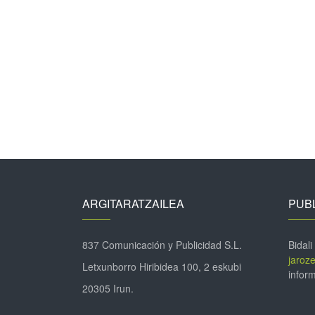
ARGITARATZAILEA
PUBL
837 Comunicación y Publicidad S.L.
Bidali
jaroz
Letxunborro Hiribidea 100, 2 eskubi
inform
20305 Irun.