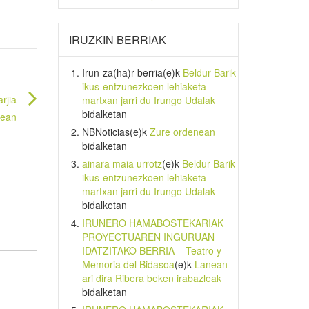
IRUZKIN BERRIAK
Irun-za(ha)r-berria
(e)k
Beldur Barik
ikus-entzunezkoen lehiaketa
rjia
martxan jarri du Irungo Udalak
bidalketan
kean
NBNoticias
(e)k
Zure ordenean
bidalketan
ainara maia urrotz
(e)k
Beldur Barik
ikus-entzunezkoen lehiaketa
martxan jarri du Irungo Udalak
bidalketan
IRUNERO HAMABOSTEKARIAK
PROYECTUAREN INGURUAN
IDATZITAKO BERRIA – Teatro y
Memoria del Bidasoa
(e)k
Lanean
ari dira Ribera beken irabazleak
bidalketan