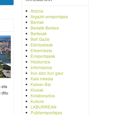
Aitzina
Argazki-erreportajea
Berriak
Bertatik Bertara
Bertsoak
Beti Gazte
Ekintzaileak
Elkarrizketa
Erreportajeak
Hezkuntza
Informazioa
Irun atzo Irun gaur
Kale inkesta
Kalean Bai
 eta
Kirolak
 ditu
Kolaborazioa
Kultura
LABURREAN
Publierreportajea