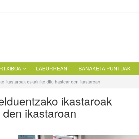
RTXIBOA
LABURREAN
BANAKETA PUNTUAK
o ikastaroak eskainiko ditu hastear den ikastaroan
elduentzako ikastaroak
r den ikastaroan