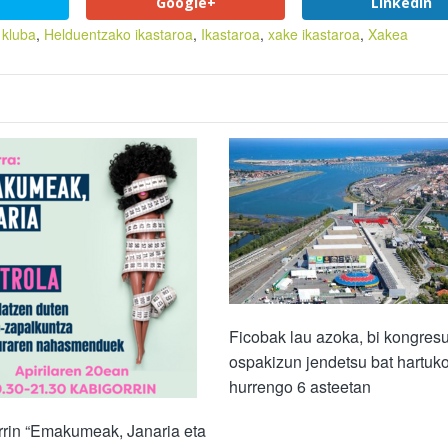
Google+
LinkedIn
 kluba
,
Helduentzako ikastaroa
,
Ikastaroa
,
xake ikastaroa
,
Xakea
Ficobak lau azoka, bi kongresu
ospakizun jendetsu bat hartuko
hurrengo 6 asteetan
rrin “Emakumeak, Janaria eta