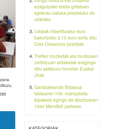
Irungo historia eta ondarea
ezagutzeko bisita gidatuen
egitarau zabala prestatuko da
udarako
Udalak inbertitutako euro
bakoitzeko 2,13 euro sortu ditu
Dies Oiassonis jaialdiak
Trafiko mozketak eta Irunbusen
zerbitzuan aldaketak eragingo
ditu asteburu honetan Euskal
Jirak
tzana.
dituzu.
Garabateando Bidasoa
taldearen 106. marrazketa-
 285
topaketa egingo da abuztuaren
16an Mendibil parkean
KATEGORIAK