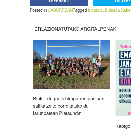
Facebook
Twitter
Posted in
LABURREAN
Tagged
bidasoa
,
Bidasoa Xake
ERLAZIONATUTAKO ARGITALPENAK
Biok Txingudik hirugarren postuan
sailkatzeko borrokatuko du
larunbatean Plaiaundin
Kabigo