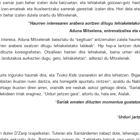
run samar joan behar izaten dute batzuetan, eta lehiaketak goizean-goiz hast
izen-emateak eta ikusleentzako sarrerak garestiak izaten dira. Hori dela et
 behar izaten dutela onartu du Mitxelenak.
“Haurren interesaren arabera sortzen ditugu lehiaketetako
Aduna Mitxelena, entrenatzailea eta 
interesa. Aduna Mitxelenak baieztatu du “segituan” antzematen zaiela haurrei
rren arabera osatzen ditugu lehiaketetako taldeak”. Hip hop-a lantzen dut
dituzte koreografietan. Otsailean hasten dira lehiaketak, baina urrian eki
an landutakoa aurkezten dugu, gero, lehiaketetan”, adierazi du Mitxelenak.
urte inguruko haurrak dira, eta
Txoko Kids
izenarekin ari dira lehiatzen. Biga
lebistan ikusten nuen dantza, eta horregatik apuntatu nintzen”, azaldu du Nabi
ehiago ikusten diren arren, oraindik ere neskak askoz gehiago direla. “Sari
ideen irriak eraginez. “Urduri jartzen gara”, aitortu du, hala ere, Aialak.
Sariak ematen dituzten momentua gustatze
“
Urduri jart
“
in duten D’Zanp txapelketan. Tuteran eta Santanderren irabazi dute, lehenago
rtela eskuratu dute. Bartzelonan izango da. “Lehiaketa batzuk oso urrun iza