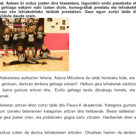
at. Astean bi orduz joaten dira klaseetara, lagunekin ondo pasatzeko et
gehiago eskaini nahi izaten diote, koreografiak prestatu eta lehiakete
si zen lehiaketetako taldeak prestatzen. Gaur egun zortzi talde di
ilduta daude orain.
hiaketetara aurkezten lehena. Aduna Mitxelena da talde horretako kide, eta 
 genituen, dantzari denbora gehiago eskaini”. Helburu gisa lehiaketak edukit
baina gustura aritzen dira. “Estilo gehiago landu ditzakegu horrela, et
lenak.
aketetan aritzen diren zortzi talde ditu Pauso-K akademiak. Kategoria guztiet
ium izeneko beteranoen kategorian aritzen dira helduenak. Beste taldeetan 
e gisa joaten ziren, eta probatzeko gogoa sartu zitzaien. Hasiberriek diren 
ezkoa izaten da dantza lehiaketetan aritzeko. Otsailean hasten da denbora