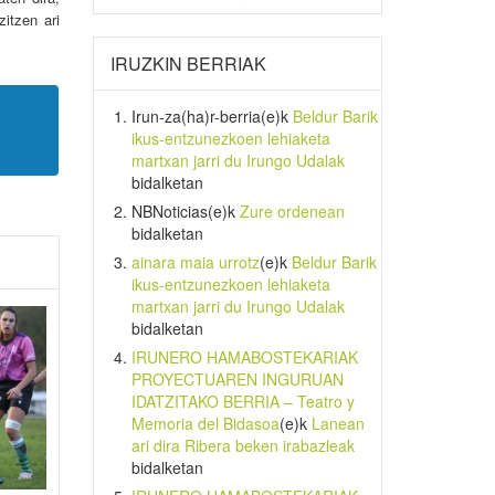
itzen ari
IRUZKIN BERRIAK
Irun-za(ha)r-berria
(e)k
Beldur Barik
ikus-entzunezkoen lehiaketa
martxan jarri du Irungo Udalak
bidalketan
NBNoticias
(e)k
Zure ordenean
bidalketan
ainara maia urrotz
(e)k
Beldur Barik
ikus-entzunezkoen lehiaketa
martxan jarri du Irungo Udalak
bidalketan
IRUNERO HAMABOSTEKARIAK
PROYECTUAREN INGURUAN
IDATZITAKO BERRIA – Teatro y
Memoria del Bidasoa
(e)k
Lanean
ari dira Ribera beken irabazleak
bidalketan