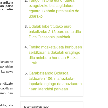
Irungo historia eta ondarea
a ariketa
ezagutzeko bisita gidatuen
tan parte
ra, adin
egitarau zabala prestatuko da
udarako
Udalak inbertitutako euro
bakoitzeko 2,13 euro sortu ditu
Dies Oiassonis jaialdiak
Trafiko mozketak eta Irunbusen
zerbitzuan aldaketak eragingo
ditu asteburu honetan Euskal
lehiatzen
Jirak
zeak ohiko
a kanpoko
Garabateando Bidasoa
taldearen 106. marrazketa-
topaketa egingo da abuztuaren
an dituzte
dabiltzan
16an Mendibil parkean
arren, oso
ldia, eta
KATEGORIAK