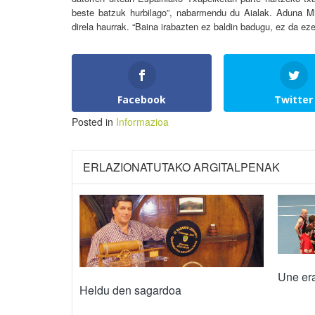
beste batzuk hurbilago”, nabarmendu du Aialak. Aduna Mitx
direla haurrak. “Baina irabazten ez baldin badugu, ez da eze
Facebook
Twitter
Posted in
Informazioa
ERLAZIONATUTAKO ARGITALPENAK
Une era
Heldu den sagardoa