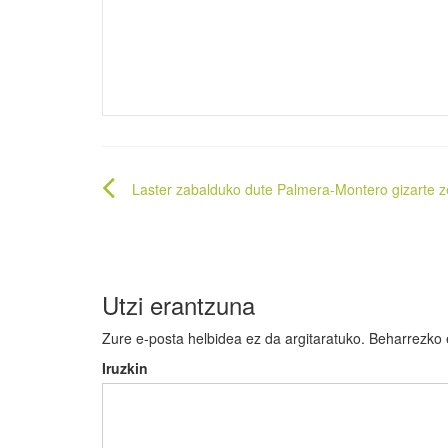
Bidalketetan
Laster zabalduko dute Palmera-Montero gizarte z
zehar
nabigatu
Utzi erantzuna
Zure e-posta helbidea ez da argitaratuko.
Beharrezko
Iruzkin