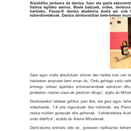
Aisialdiko jarduera da dantza, haur eta gazte askorentz
fisikoa egiteko asmoz. Beste batzuek, ordea, denbora 
hartzeko. Pauso-K dantza akademia duela sei urte ha
ezberdinetakoak. Dantza denboraldian bete-betean murg
Gaur egun maila absolutuan aritzen den taldea izan zen le
hastearen arrazoien berri eman du: “Ordu gehiago sartu nahi
entsegu orduez aparteko entrenamenduak eskatzen ditu, 
jendearen
master class-
ak jasotzen ditugu”, argitu du Mitxe
Denborarekin taldeak gehituz joan dira, eta gaur egun, lehi
ordezkariak. 7-8 urte ingurukoak dira txikienak, eta Prem
neska-mutilen gurasoak dira gehienak. “Lehiaketetara ikusl
ondo dabiltza”, azaldu du Aduna Mitxelenak.
Dantzatzera animatu edo ez, gurasoen inplikazioa beharr