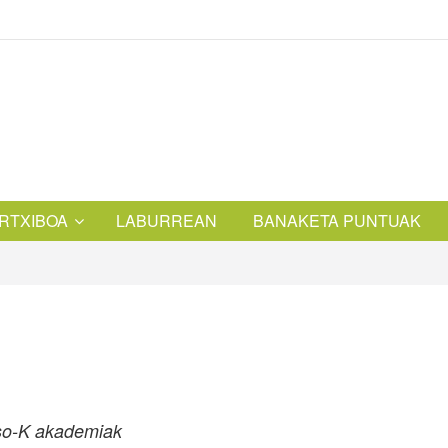
RTXIBOA
LABURREAN
BANAKETA PUNTUAK
uso-K akademiak