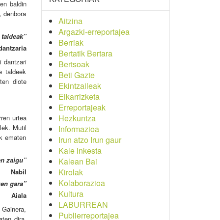
en baldin
a, denbora
Aitzina
Argazki-erreportajea
 taldeak”
Berriak
dantzaria
Bertatik Bertara
 dantzari
Bertsoak
e taldeek
Beti Gazte
ten diote
Ekintzaileak
Elkarrizketa
Erreportajeak
Hezkuntza
rren urtea
lek. Mutil
Informazioa
ak ematen
Irun atzo Irun gaur
Kale inkesta
n zaigu”
Kalean Bai
Kirolak
Nabil
Kolaborazioa
zen gara”
Kultura
Aiala
LABURREAN
. Gainera,
Publierreportajea
ten dira,