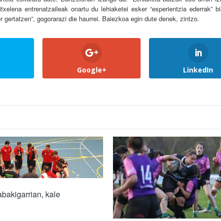
elena entrenatzaileak onartu du lehiaketei esker “esperientzia ederrak” biz
r gertatzen”, gogorarazi die haurrei. Baiezkoa egin dute denek, zintzo.
Google+
LinkedIn
bakigarrian, kale