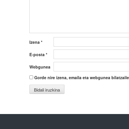
Izena
*
E-posta
*
Webgunea
Gorde nire izena, emaila eta webgunea bilatza