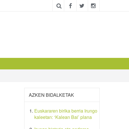
AZKEN BIDALKETAK
Euskararen birika berria Irungo
kaleetan: ‘Kalean Bai’ plana