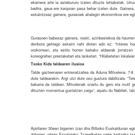
ekainera arte ia astebururo izaten dituzte lehiaketak. Ur
badira, gaua ere kanpoan pasa behar izaten dute. Gainera, 
eskaintzeaz gainera, gurasoek ahalegin ekonomikoa ere egin
Gurasoen babesaz gainera, noski, ezinbestekoa da haurren 
denbora gehiago eskaini nahi dioten edo ez: “Interes ho
orokorrean, eta estilo horren baitako aldaerak jorratzen 
koreografien prestaketari eta lanketari. “Hilabetetan lokale
Txoko Kids taldearen ilusioa
Talde gazteenaren entrenatzailea da Aduna Mitxelena. 7-8 
dute taldearekin. Argi utzi dute oso gustura dabiltzala. “Te
bakarra da taldean. Mitxelenak onartu du gero eta mutil g
dituzten momentua gustatzen zaigu”, aipatu du Nabilek, taldek
Apirilaren 30ean bigarren izan dira Bilboko Euskaldunan eg
datorren urtean Espainiako Txapelketan parte hartzeko txa