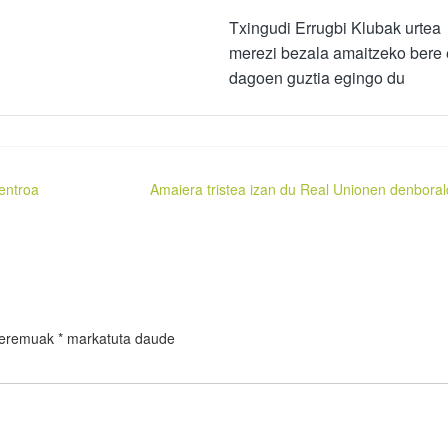
Txingudi Errugbi Klubak urtea
merezi bezala amaitzeko bere
dagoen guztia egingo du
entroa
Amaiera tristea izan du Real Unionen denboral
 eremuak
*
markatuta daude