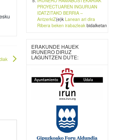
IRUNERO HAMABOSTEKARIAK
PROYECTUAREN INGURUAN
IDATZITAKO BERRIA –
 esku
AntzerkiZ
(e)k
Lanean ari dira
Ribera beken irabazleak
bidalketan
ERAKUNDE HAUEK
IRUNERO DIRUZ
LAGUNTZEN DUTE:
diak