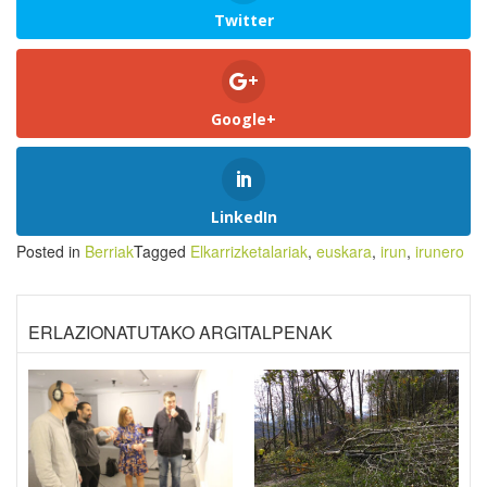
Twitter
Google+
LinkedIn
Posted in
Berriak
Tagged
Elkarrizketalariak
,
euskara
,
irun
,
irunero
ERLAZIONATUTAKO ARGITALPENAK