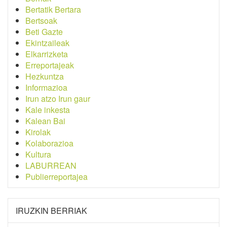
Bertatik Bertara
Bertsoak
Beti Gazte
Ekintzaileak
Elkarrizketa
Erreportajeak
Hezkuntza
Informazioa
Irun atzo Irun gaur
Kale inkesta
Kalean Bai
Kirolak
Kolaborazioa
Kultura
LABURREAN
Publierreportajea
IRUZKIN BERRIAK