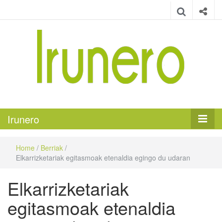
Irunero
Irungo euskarazko aldizkaria
Irunero
Home
/
Berriak
/
Elkarrizketariak egitasmoak etenaldia egingo du udaran
Elkarrizketariak
egitasmoak etenaldia