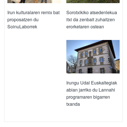
Sorotxikiko atsedenlekua
Irun kulturalaren remix bat
itxi da zenbait zuhaitzen
proposatzen du
erorketaren ostean
SoinuLaborrek
Irungu Udal Euskaltegiak
abian jarriko du Lannahi
programaren bigarren
txanda