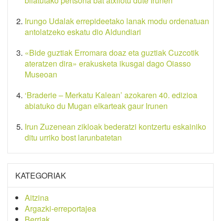
bilatutako pertsona bat atxilotu dute Irunen
Irungo Udalak errepideetako lanak modu ordenatuan
antolatzeko eskatu dio Aldundiari
«Bide guztiak Erromara doaz eta guztiak Cuzcotik
ateratzen dira» erakusketa ikusgai dago Oiasso
Museoan
‘Braderie – Merkatu Kalean’ azokaren 40. edizioa
abiatuko du Mugan elkarteak gaur Irunen
Irun Zuzenean zikloak bederatzi kontzertu eskainiko
ditu urriko bost larunbatetan
KATEGORIAK
Aitzina
Argazki-erreportajea
Berriak