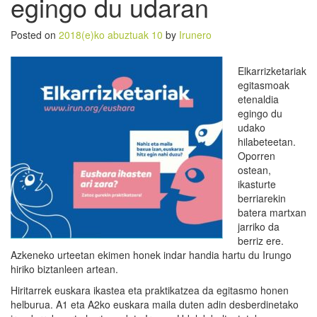
egingo du udaran
Posted on
2018(e)ko abuztuak 10
by
Irunero
Elkarrizketariak
egitasmoak
etenaldia
egingo du
udako
hilabeteetan.
Oporren
ostean,
ikasturte
berriarekin
batera martxan
jarriko da
berriz ere.
Azkeneko urteetan ekimen honek indar handia hartu du Irungo
hiriko biztanleen artean.
Hiritarrek euskara ikastea eta praktikatzea da egitasmo honen
helburua. A1 eta A2ko euskara maila duten adin desberdinetako