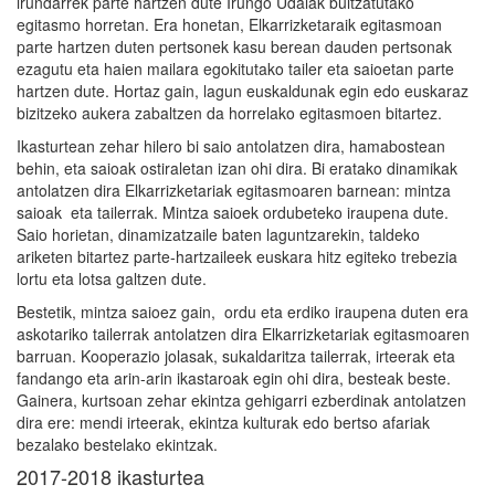
irundarrek parte hartzen dute Irungo Udalak bultzatutako
egitasmo horretan. Era honetan, Elkarrizketaraik egitasmoan
parte hartzen duten pertsonek kasu berean dauden pertsonak
ezagutu eta haien mailara egokitutako tailer eta saioetan parte
hartzen dute. Hortaz gain, lagun euskaldunak egin edo euskaraz
bizitzeko aukera zabaltzen da horrelako egitasmoen bitartez.
Ikasturtean zehar hilero bi saio antolatzen dira, hamabostean
behin, eta saioak ostiraletan izan ohi dira. Bi eratako dinamikak
antolatzen dira Elkarrizketariak egitasmoaren barnean: mintza
saioak eta tailerrak. Mintza saioek ordubeteko iraupena dute.
Saio horietan, dinamizatzaile baten laguntzarekin, taldeko
ariketen bitartez parte-hartzaileek euskara hitz egiteko trebezia
lortu eta lotsa galtzen dute.
Bestetik, mintza saioez gain, ordu eta erdiko iraupena duten era
askotariko tailerrak antolatzen dira Elkarrizketariak egitasmoaren
barruan. Kooperazio jolasak, sukaldaritza tailerrak, irteerak eta
fandango eta arin-arin ikastaroak egin ohi dira, besteak beste.
Gainera, kurtsoan zehar ekintza gehigarri ezberdinak antolatzen
dira ere: mendi irteerak, ekintza kulturak edo bertso afariak
bezalako bestelako ekintzak.
2017-2018 ikasturtea