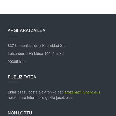
ARGITARATZAILEA
837 Comunicación y Publicidad S.L.
Letxunborro Hiribidea 100, 2 eskubi
20305 Irun.
PUBLIZITATEA
Bidali ezazu posta elektroniko bat
jarozena@irunero.eus
helbidetara informazio guztia jasotzeko.
NON LORTU