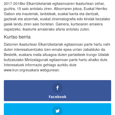
2017-2018ko Elkarrizketariak egitasmoaren ikasturtean zehar,
guztira, 15 saio antolatu ziren. Altxorraren jokoa, Euskal Herriko
Gabon eta inauteriak, lanbideak, euskal kanta eta dantzak,
gazteak eta atzerriak, euskal zinematografia edo kirolak bezalako
gaiak landu ziren saio horietan. Gainera, kurtsoaren amaiera
ospatzeko, ikasturte amaierako afaria antolatu zuten.
Kurtso berria
Datorren ikasturtean Elkarrizketariak egitasmoan parte hartu nahi
duten interesatuentzako izen-emate epea urrian zabalduko da.
Bestetik, euskara maila altuagoa duten partaideek Irungo Udalak
bultzatutako Mintzalagunak egitasmoan parte hartu ahalko dute.
Interesatuek informazio gehiago aurkitu dute
www.irun.org/euskara webgunean.
Facebook