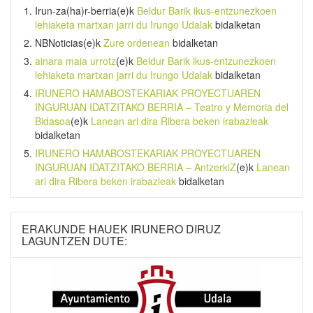
Irun-za(ha)r-berria
(e)k
Beldur Barik ikus-entzunezkoen
lehiaketa martxan jarri du Irungo Udalak
bidalketan
NBNoticias
(e)k
Zure ordenean
bidalketan
ainara maia urrotz
(e)k
Beldur Barik ikus-entzunezkoen
lehiaketa martxan jarri du Irungo Udalak
bidalketan
IRUNERO HAMABOSTEKARIAK PROYECTUAREN
INGURUAN IDATZITAKO BERRIA – Teatro y Memoria del
Bidasoa
(e)k
Lanean ari dira Ribera beken irabazleak
bidalketan
IRUNERO HAMABOSTEKARIAK PROYECTUAREN
INGURUAN IDATZITAKO BERRIA – AntzerkiZ
(e)k
Lanean
ari dira Ribera beken irabazleak
bidalketan
ERAKUNDE HAUEK IRUNERO DIRUZ
LAGUNTZEN DUTE: