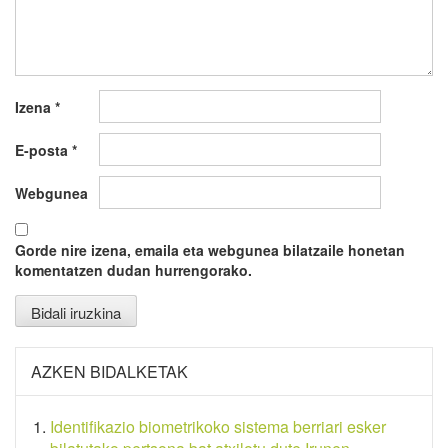
Izena
*
E-posta
*
Webgunea
Gorde nire izena, emaila eta webgunea bilatzaile honetan
komentatzen dudan hurrengorako.
AZKEN BIDALKETAK
Identifikazio biometrikoko sistema berriari esker