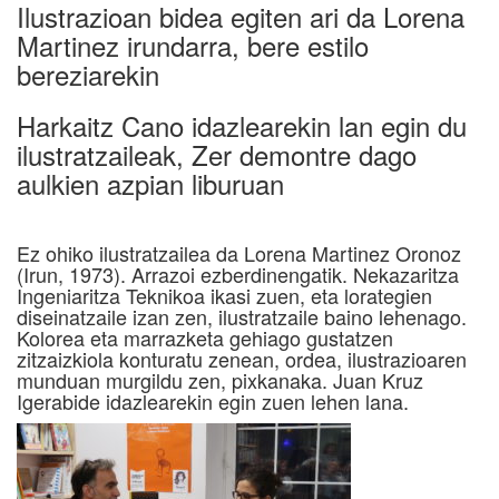
Ilustrazioan bidea egiten ari da Lorena
Martinez irundarra, bere estilo
bereziarekin
Harkaitz Cano idazlearekin lan egin du
ilustratzaileak, Zer demontre dago
aulkien azpian liburuan
Ez ohiko ilustratzailea da Lorena Martinez Oronoz
(Irun, 1973). Arrazoi ezberdinengatik. Nekazaritza
Ingeniaritza Teknikoa ikasi zuen, eta lorategien
diseinatzaile izan zen, ilustratzaile baino lehenago.
Kolorea eta marrazketa gehiago gustatzen
zitzaizkiola konturatu zenean, ordea, ilustrazioaren
munduan murgildu zen, pixkanaka. Juan Kruz
Igerabide idazlearekin egin zuen lehen lana.