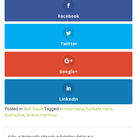
Facebook
Twitter
Google+
LinkedIn
Posted in
Beti Gazte
Tagged
erreportajea
,
harkaitz cano
,
ilustrazioa
,
lorena martinez