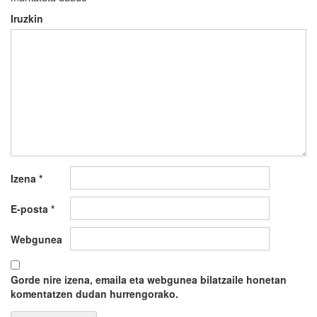
Iruzkin
Izena
*
E-posta
*
Webgunea
Gorde nire izena, emaila eta webgunea bilatzaile honetan
komentatzen dudan hurrengorako.