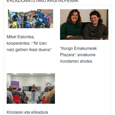
ERLAZIONATUTAKO ARGITALPENAK
Mikel Estomba,
kooperantea : “Ni izan
“Irungo Emakumeak
naiz gehien ikasi duena”
Plazara”: emakume
irundarren ahotsa
Kirolaren eta elikadura