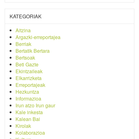
KATEGORIAK
Aitzina
Argazki-erreportajea
Berriak
Bertatik Bertara
Bertsoak
Beti Gazte
Ekintzaileak
Elkarrizketa
Erreportajeak
Hezkuntza
Informazioa
Irun atzo Irun gaur
Kale inkesta
Kalean Bai
Kirolak
Kolaborazioa