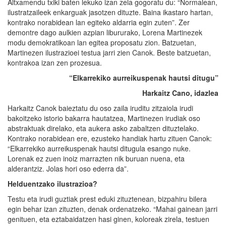
Altxamendu txiki baten lekuko izan zela gogoratu du: “Normalean,
ilustratzaileek enkarguak jasotzen dituzte. Baina ikastaro hartan,
kontrako norabidean lan egiteko aldarria egin zuten”. Zer
demontre dago aulkien azpian libururako, Lorena Martinezek
modu demokratikoan lan egitea proposatu zion. Batzuetan,
Martinezen ilustrazioei testua jarri zien Canok. Beste batzuetan,
kontrakoa izan zen prozesua.
“Elkarrekiko aurreikuspenak hautsi ditugu”
Harkaitz Cano, idazlea
Harkaitz Canok baieztatu du oso zaila iruditu zitzaiola irudi
bakoitzeko istorio bakarra hautatzea, Martinezen irudiak oso
abstraktuak direlako, eta aukera asko zabaltzen dituztelako.
Kontrako norabidean ere, ezusteko handiak hartu zituen Canok:
“Elkarrekiko aurreikuspenak hautsi ditugula esango nuke.
Lorenak ez zuen inoiz marrazten nik buruan nuena, eta
alderantziz. Jolas hori oso ederra da”.
Helduentzako ilustrazioa?
Testu eta irudi guztiak prest eduki zituztenean, bizpahiru bilera
egin behar izan zituzten, denak ordenatzeko. “Mahai gainean jarri
genituen, eta eztabaidatzen hasi ginen, koloreak zirela, testuen