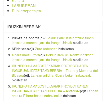
Kultura
LABURREAN
Publierreportajea
IRUZKIN BERRIAK
Irun-za(ha)r-berria
(e)k
Beldur Barik ikus-entzunezkoen
lehiaketa martxan jarri du Irungo Udalak
bidalketan
NBNoticias
(e)k
Zure ordenean
bidalketan
ainara maia urrotz
(e)k
Beldur Barik ikus-entzunezkoen
lehiaketa martxan jarri du Irungo Udalak
bidalketan
IRUNERO HAMABOSTEKARIAK PROYECTUAREN
INGURUAN IDATZITAKO BERRIA – Teatro y Memoria del
Bidasoa
(e)k
Lanean ari dira Ribera beken irabazleak
bidalketan
IRUNERO HAMABOSTEKARIAK PROYECTUAREN
INGURUAN IDATZITAKO BERRIA – AntzerkiZ
(e)k
Lanean
ari dira Ribera beken irabazleak
bidalketan