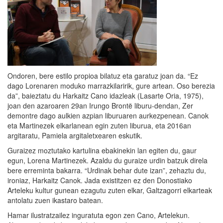
Ondoren, bere estilo propioa bilatuz eta garatuz joan da. “Ez
dago Lorenaren moduko marrazkilaririk, gure artean. Oso berezia
da”, baieztatu du Harkaitz Cano idazleak (Lasarte Oria, 1975),
joan den azaroaren 29an Irungo Brontë liburu-dendan, Zer
demontre dago aulkien azpian liburuaren aurkezpenean. Canok
eta Martinezek elkarlanean egin zuten liburua, eta 2016an
argitaratu, Pamiela argitaletxearen eskutik.
Guraizez moztutako kartulina ebakinekin lan egiten du, gaur
egun, Lorena Martinezek. Azaldu du guraize urdin batzuk direla
bere erreminta bakarra. “Urdinak behar dute izan”, zehaztu du,
ironiaz, Harkaitz Canok. Jada existitzen ez den Donostiako
Arteleku kultur gunean ezagutu zuten elkar, Galtzagorri elkarteak
antolatu zuen ikastaro batean.
Hamar ilustratzailez inguratuta egon zen Cano, Artelekun.