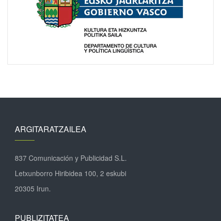
ARGITARATZAILEA
837 Comunicación y Publicidad S.L.
Letxunborro Hiribidea 100, 2 eskubi
20305 Irun.
PUBLIZITATEA