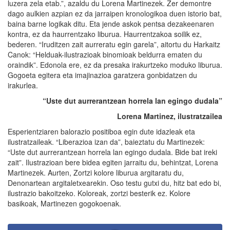
luzera zela etab.”, azaldu du Lorena Martinezek. Zer demontre
dago aulkien azpian ez da jarraipen kronologikoa duen istorio bat,
baina barne logikak ditu. Eta jende askok pentsa dezakeenaren
kontra, ez da haurrentzako liburua. Haurrentzakoa soilik ez,
bederen. “Iruditzen zait aurreratu egin garela”, aitortu du Harkaitz
Canok: “Helduak-ilustrazioak binomioak beldurra ematen du
oraindik”. Edonola ere, ez da presaka irakurtzeko moduko liburua.
Gogoeta egitera eta imajinazioa garatzera gonbidatzen du
irakurlea.
“Uste dut aurrerantzean horrela lan egingo dudala”
Lorena Martinez, ilustratzailea
Esperientziaren balorazio positiboa egin dute idazleak eta
ilustratzaileak. “Liberazioa izan da”, baieztatu du Martinezek:
“Uste dut aurrerantzean horrela lan egingo dudala. Bide bat ireki
zait”. Ilustrazioan bere bidea egiten jarraitu du, behintzat, Lorena
Martinezek. Aurten, Zortzi kolore liburua argitaratu du,
Denonartean argitaletxearekin. Oso testu gutxi du, hitz bat edo bi,
ilustrazio bakoitzeko. Koloreak, zortzi besterik ez. Kolore
basikoak, Martinezen gogokoenak.