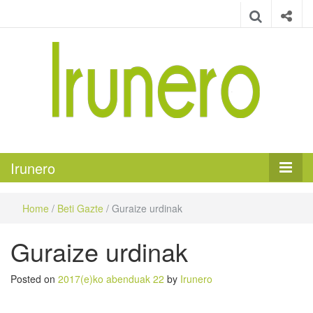
Irunero
Irungo euskarazko aldizkaria
Irunero
Home
/
Beti Gazte
/
Guraize urdinak
Guraize urdinak
Posted on
2017(e)ko abenduak 22
by
Irunero