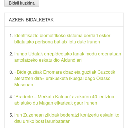
AZKEN BIDALKETAK
Identifikazio biometrikoko sistema berriari esker
bilatutako pertsona bat atxilotu dute Irunen
Irungo Udalak errepideetako lanak modu ordenatuan
antolatzeko eskatu dio Aldundiari
«Bide guztiak Erromara doaz eta guztiak Cuzcotik
ateratzen dira» erakusketa ikusgai dago Oiasso
Museoan
‘Braderie – Merkatu Kalean’ azokaren 40. edizioa
abiatuko du Mugan elkarteak gaur Irunen
Irun Zuzenean zikloak bederatzi kontzertu eskainiko
ditu urriko bost larunbatetan