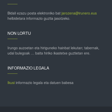
Bidali ezazu posta elektroniko bat
jarozena@irunero.eus
helbidetara informazio guztia jasotzeko.
NON LORTU
Irungo auzoetan eta hiriguneko hainbat lekutan; tabernak,
udal bulegoak … baita hiriko ikastetxe guztietan ere.
INFORMAZIO LEGALA
Ikusi
informazio legala eta datuen babesa