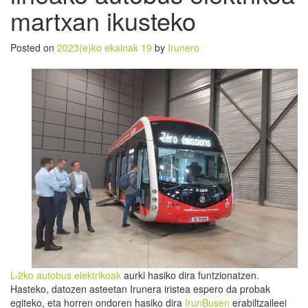
martxan ikusteko
Posted on
2023(e)ko ekainak 19
by
Irunero
L-2ko autobus elektrikoak
aurki hasiko dira funtzionatzen.
Hasteko, datozen asteetan Irunera iristea espero da probak
egiteko, eta horren ondoren hasiko dira
IrunBusen
erabiltzaileei