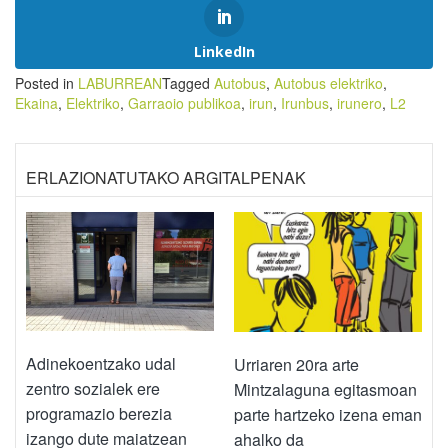
LinkedIn
Posted in
LABURREAN
Tagged
Autobus
,
Autobus elektriko
,
Ekaina
,
Elektriko
,
Garraoio publikoa
,
irun
,
Irunbus
,
irunero
,
L2
ERLAZIONATUTAKO ARGITALPENAK
Adinekoentzako udal
Urriaren 20ra arte
zentro sozialek ere
Mintzalaguna egitasmoan
programazio berezia
parte hartzeko izena eman
izango dute maiatzean
ahalko da