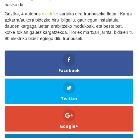
hasiko da.
Guztira, 4 autobus
elektriko
sartuko dira Irunbuseko flotan. Karga
azkarra/aukera bidezko hiru ibilgailu, gaur egun instalatuta
dauden kargagailuetan erabiltzeko modukoak, eta beste bat,
kotxe-tokian gauez kargatzekoa. Horiek martxan jarrita, bidaien %
90 elektriko bidez egingo ditu Irunbusek.
Facebook
Twitter
Google+