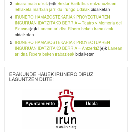
ainara maia urrotz
(e)k
Beldur Barik ikus-entzunezkoen
lehiaketa martxan jarri du Irungo Udalak
bidalketan
IRUNERO HAMABOSTEKARIAK PROYECTUAREN
INGURUAN IDATZITAKO BERRIA – Teatro y Memoria del
Bidasoa
(e)k
Lanean ari dira Ribera beken irabazleak
bidalketan
IRUNERO HAMABOSTEKARIAK PROYECTUAREN
INGURUAN IDATZITAKO BERRIA – AntzerkiZ
(e)k
Lanean
ari dira Ribera beken irabazleak
bidalketan
ERAKUNDE HAUEK IRUNERO DIRUZ
LAGUNTZEN DUTE: