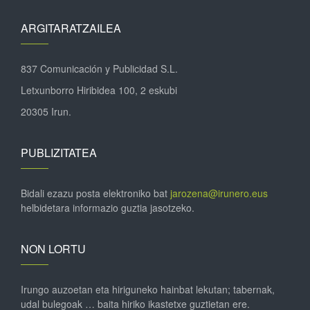
ARGITARATZAILEA
837 Comunicación y Publicidad S.L.
Letxunborro Hiribidea 100, 2 eskubi
20305 Irun.
PUBLIZITATEA
Bidali ezazu posta elektroniko bat
jarozena@irunero.eus
helbidetara informazio guztia jasotzeko.
NON LORTU
Irungo auzoetan eta hiriguneko hainbat lekutan; tabernak,
udal bulegoak … baita hiriko ikastetxe guztietan ere.