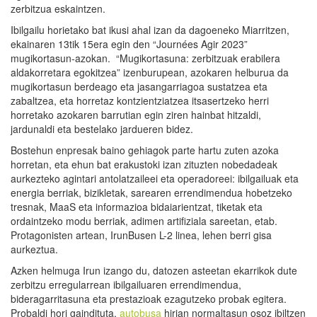
zerbitzua eskaintzen.
Ibilgailu horietako bat ikusi ahal izan da dagoeneko Miarritzen,
ekainaren 13tik 15era egin den “Journées Agir 2023”
mugikortasun-azokan. “Mugikortasuna: zerbitzuak erabilera
aldakorretara egokitzea” izenburupean, azokaren helburua da
mugikortasun berdeago eta jasangarriagoa sustatzea eta
zabaltzea, eta horretaz kontzientziatzea itsasertzeko herri
horretako azokaren barrutian egin ziren hainbat hitzaldi,
jardunaldi eta bestelako jardueren bidez.
Bostehun enpresak baino gehiagok parte hartu zuten azoka
horretan, eta ehun bat erakustoki izan zituzten nobedadeak
aurkezteko agintari antolatzaileei eta operadoreei: ibilgailuak eta
energia berriak, bizikletak, sarearen errendimendua hobetzeko
tresnak, MaaS eta informazioa bidaiarientzat, tiketak eta
ordaintzeko modu berriak, adimen artifiziala sareetan, etab.
Protagonisten artean, IrunBusen L-2 linea, lehen berri gisa
aurkeztua.
Azken helmuga Irun izango du, datozen asteetan ekarrikok dute
zerbitzu erregularrean ibilgailuaren errendimendua,
bideragarritasuna eta prestazioak ezagutzeko probak egitera.
Probaldi hori gaindituta,
autobusa
hirian normaltasun osoz ibiltzen