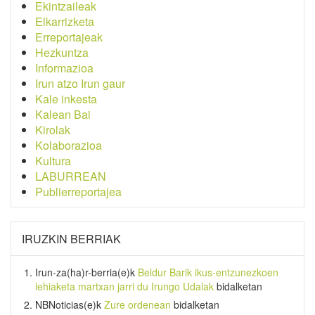
Ekintzaileak
Elkarrizketa
Erreportajeak
Hezkuntza
Informazioa
Irun atzo Irun gaur
Kale inkesta
Kalean Bai
Kirolak
Kolaborazioa
Kultura
LABURREAN
Publierreportajea
IRUZKIN BERRIAK
Irun-za(ha)r-berria
(e)k
Beldur Barik ikus-entzunezkoen
lehiaketa martxan jarri du Irungo Udalak
bidalketan
NBNoticias
(e)k
Zure ordenean
bidalketan