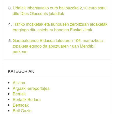
Udalak inbertitutako euro bakoitzeko 2,13 euro sortu
ditu Dies Oiassonis jaialdiak
Trafiko mozketak eta Irunbusen zerbitzuan aldaketak
eragingo ditu asteburu honetan Euskal Jirak
Garabateando Bidasoa taldearen 106. marrazketa-
topaketa egingo da abuztuaren 16an Mendibil
parkean
KATEGORIAK
Aitzina
Argazki-erreportajea
Berriak
Bertatik Bertara
Bertsoak
Beti Gazte