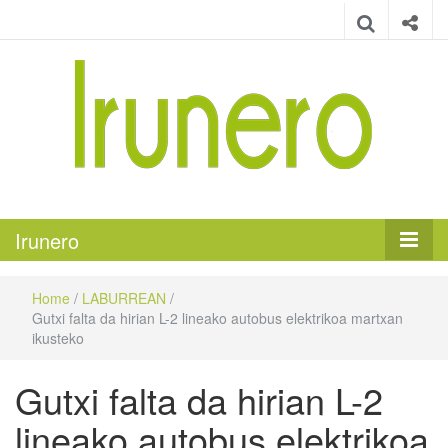
Irunero
Irungo euskarazko aldizkaria
Irunero
Home
/
LABURREAN
/
Gutxi falta da hirian L-2 lineako autobus elektrikoa martxan
ikusteko
Gutxi falta da hirian L-2
lineako autobus elektrikoa