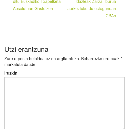
zehar
ditu Euskadiko Txapelketa
idazleak Zarza liburua
Absolutuan Gasteizen
aurkeztuko du ostegunean
nabigatu
CBAn
Utzi erantzuna
Zure e-posta helbidea ez da argitaratuko.
Beharrezko eremuak
*
markatuta daude
Iruzkin