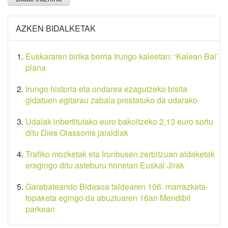
AZKEN BIDALKETAK
Euskararen birika berria Irungo kaleetan: ‘Kalean Bai’
plana
Irungo historia eta ondarea ezagutzeko bisita
gidatuen egitarau zabala prestatuko da udarako
Udalak inbertitutako euro bakoitzeko 2,13 euro sortu
ditu Dies Oiassonis jaialdiak
Trafiko mozketak eta Irunbusen zerbitzuan aldaketak
eragingo ditu asteburu honetan Euskal Jirak
Garabateando Bidasoa taldearen 106. marrazketa-
topaketa egingo da abuztuaren 16an Mendibil
parkean