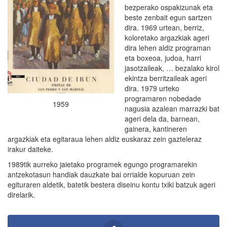
bezperako ospakizunak eta
beste zenbait egun sartzen
dira. 1969 urtean, berriz,
koloretako argazkiak ageri
dira lehen aldiz programan
eta boxeoa, judoa, harri
jasotzaileak, … bezalako kirol
ekintza berritzaileak ageri
dira. 1979 urteko
programaren nobedade
1959
nagusia azalean marrazki bat
ageri dela da, barnean,
gainera, kantineren
argazkiak eta egitaraua lehen aldiz euskaraz zein gazteleraz
irakur daiteke.
1989tik aurreko jaietako programek egungo programarekin
antzekotasun handiak dauzkate bai orrialde kopuruan zein
egituraren aldetik, batetik bestera diseinu kontu txiki batzuk ageri
direlarik.