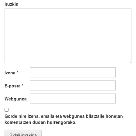
Iruzkin
Izena
*
E-posta
*
Webgunea
Gorde nire izena, emaila eta webgunea bilatzaile honetan
komentatzen dudan hurrengorako.