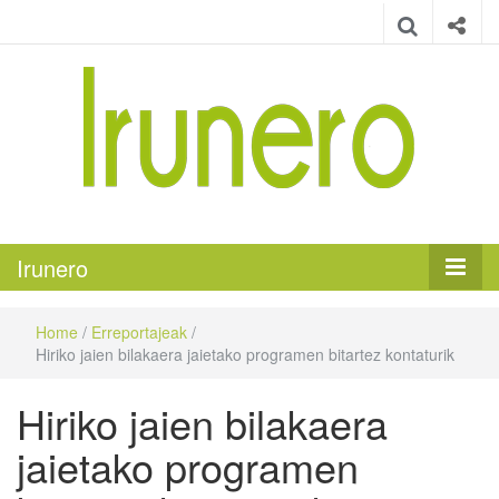
Irunero
Irungo euskarazko aldizkaria
Irunero
Home
/
Erreportajeak
/
Hiriko jaien bilakaera jaietako programen bitartez kontaturik
Hiriko jaien bilakaera
jaietako programen