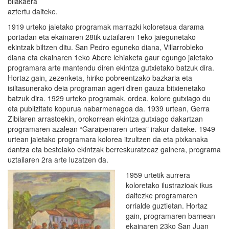
bilakaera
aztertu daiteke.
1919 urteko jaietako programak marrazki koloretsua darama
portadan eta ekainaren 28tik uztailaren 1eko jaiegunetako
ekintzak biltzen ditu. San Pedro eguneko diana, Villarrobleko
diana eta ekainaren 1eko Abere lehiaketa gaur egungo jaietako
programara arte mantendu diren ekintza gutxietako batzuk dira.
Hortaz gain, zezenketa, hiriko pobreentzako bazkaria eta
isiltasunerako deia programan ageri diren gauza bitxienetako
batzuk dira. 1929 urteko programak, ordea, kolore gutxiago du
eta publizitate kopurua nabarmenagoa da. 1939 urtean, Gerra
Zibilaren arrastoekin, orokorrean ekintza gutxiago dakartzan
programaren azalean “Garaipenaren urtea” irakur daiteke. 1949
urtean jaietako programara kolorea itzultzen da eta pixkanaka
dantza eta bestelako ekintzak berreskuratzeaz gainera, programa
uztailaren 2ra arte luzatzen da.
1959 urtetik aurrera
koloretako ilustrazioak ikus
daitezke programaren
orrialde guztietan. Hortaz
gain, programaren barnean
ekainaren 23ko San Juan