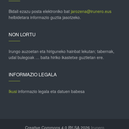
Bidali ezazu posta elektroniko bat
jarozena@irunero.eus
helbidetara informazio guztia jasotzeko.
NON LORTU
Irungo auzoetan eta hiriguneko hainbat lekutan; tabernak,
udal bulegoak … baita hiriko ikastetxe guztietan ere.
INFORMAZIO LEGALA
Ikusi
informazio legala eta datuen babesa
Creative Commons 4.0 BY-SA 2026
Irunero