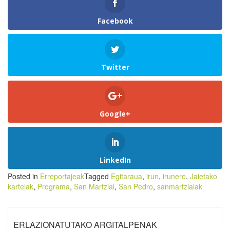
Facebook
Twitter
Google+
LinkedIn
Posted in
Erreportajeak
Tagged
Egitaraua
,
irun
,
irunero
,
Jaietako
kartelak
,
Programa
,
San Martzial
,
San Pedro
,
sanmartzialak
ERLAZIONATUTAKO ARGITALPENAK