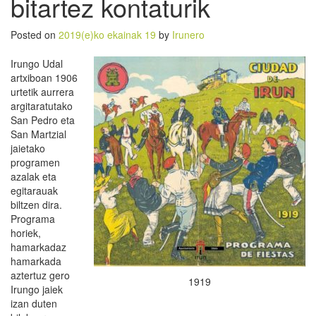
bitartez kontaturik
Posted on
2019(e)ko ekainak 19
by
Irunero
Irungo Udal
artxiboan 1906
urtetik aurrera
argitaratutako
San Pedro eta
San Martzial
jaietako
programen
azalak eta
egitarauak
biltzen dira.
Programa
horiek,
hamarkadaz
hamarkada
aztertuz gero
1919
Irungo jaiek
izan duten