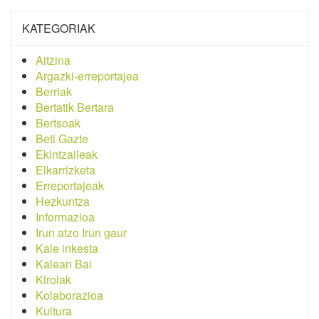
KATEGORIAK
Aitzina
Argazki-erreportajea
Berriak
Bertatik Bertara
Bertsoak
Beti Gazte
Ekintzaileak
Elkarrizketa
Erreportajeak
Hezkuntza
Informazioa
Irun atzo Irun gaur
Kale inkesta
Kalean Bai
Kirolak
Kolaborazioa
Kultura