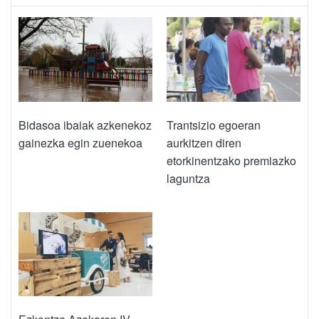
Bidasoa ibaiak azkenekoz
Trantsizio egoeran
gainezka egin zuenekoa
aurkitzen diren
etorkinentzako premiazko
laguntza