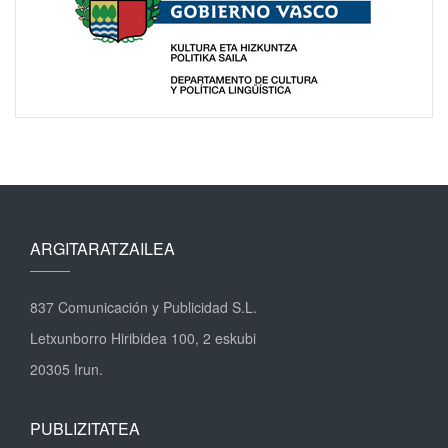
ARGITARATZAILEA
837 Comunicación y Publicidad S.L.
Letxunborro Hiribidea 100, 2 eskubi
20305 Irun.
PUBLIZITATEA