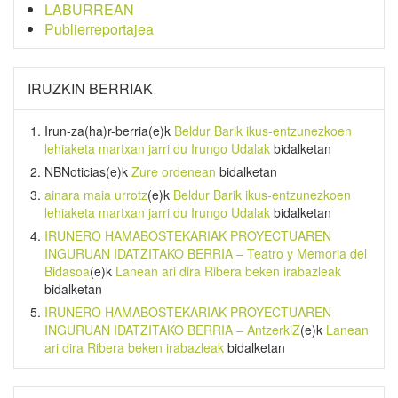
LABURREAN
Publierreportajea
IRUZKIN BERRIAK
Irun-za(ha)r-berria
(e)k
Beldur Barik ikus-entzunezkoen
lehiaketa martxan jarri du Irungo Udalak
bidalketan
NBNoticias
(e)k
Zure ordenean
bidalketan
ainara maia urrotz
(e)k
Beldur Barik ikus-entzunezkoen
lehiaketa martxan jarri du Irungo Udalak
bidalketan
IRUNERO HAMABOSTEKARIAK PROYECTUAREN
INGURUAN IDATZITAKO BERRIA – Teatro y Memoria del
Bidasoa
(e)k
Lanean ari dira Ribera beken irabazleak
bidalketan
IRUNERO HAMABOSTEKARIAK PROYECTUAREN
INGURUAN IDATZITAKO BERRIA – AntzerkiZ
(e)k
Lanean
ari dira Ribera beken irabazleak
bidalketan