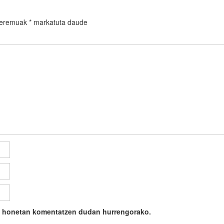
 eremuak
*
markatuta daude
ile honetan komentatzen dudan hurrengorako.