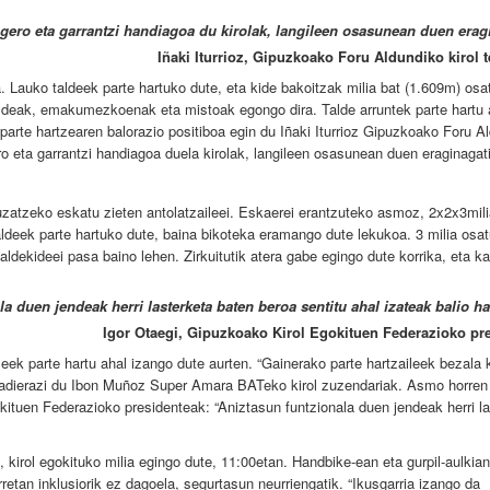
gero eta garrantzi handiagoa du kirolak, langileen osasunean duen erag
Iñaki Iturrioz, Gipuzkoako Foru Aldundiko kirol t
. Lauko taldeek parte hartuko dute, eta kide bakoitzak milia bat (1.609m) osa
aldeak, emakumezkoenak eta mistoak egongo dira. Talde arruntek parte hartu 
arte hartzearen balorazio positiboa egin du Iñaki Iturrioz Gipuzkoako Foru A
o eta garrantzi handiagoa duela kirolak, langileen osasunean duen eraginagati
luzatzeko eskatu zieten antolatzaileei. Eskaerei erantzuteko asmoz, 2x2x3mil
ldeek parte hartuko dute, baina bikoteka eramango dute lekukoa. 3 milia osa
taldekideei pasa baino lehen. Zirkuitutik atera gabe egingo dute korrika, eta k
a duen jendeak herri lasterketa baten beroa sentitu ahal izateak balio h
Igor Otaegi, Gipuzkoako Kirol Egokituen Federazioko pr
ek parte hartu ahal izango dute aurten. “Gainerako parte hartzaileek bezala k
”, adierazi du Ibon Muñoz Super Amara BATeko kirol zuzendariak. Asmo horren
kituen Federazioko presidenteak: “Aniztasun funtzionala duen jendeak herri l
, kirol egokituko milia egingo dute, 11:00etan. Handbike-ean eta gurpil-aulkian
etan inklusiorik ez dagoela, segurtasun neurriengatik. “Ikusgarria izango da