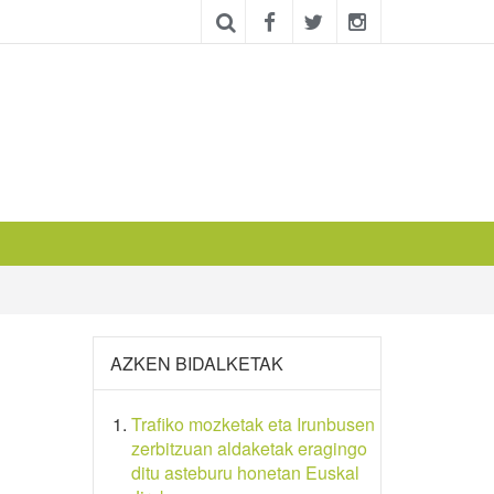
AZKEN BIDALKETAK
Trafiko mozketak eta Irunbusen
zerbitzuan aldaketak eragingo
ditu asteburu honetan Euskal