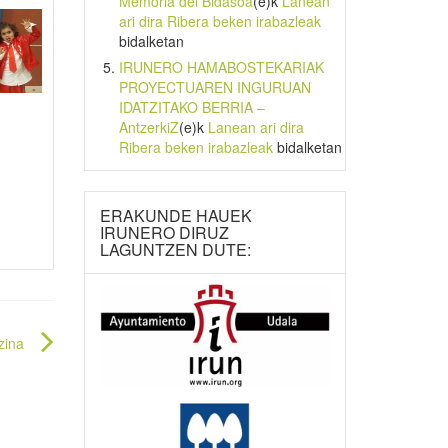
Memoria del Bidasoa
(e)k
Lanean
ari dira Ribera beken irabazleak
bidalketan
IRUNERO HAMABOSTEKARIAK
PROYECTUAREN INGURUAN
IDATZITAKO BERRIA –
AntzerkiZ
(e)k
Lanean ari dira
Ribera beken irabazleak
bidalketan
ERAKUNDE HAUEK
IRUNERO DIRUZ
LAGUNTZEN DUTE:
zina