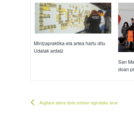
Mintzapraktika eta artea hartu ditu
Udalak ardatz
San Mar
doan pr
Bidalketetan
Argitara atera dute urtetan egindako lana
zehar
nabigatu