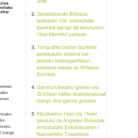
Jirak
izioa
miliako
zehar
Garabateando Bidasoa
taldearen 106. marrazketa-
topaketa egingo da abuztuaren
16an Mendibil parkean
Txingudiko badian bizikleta
partekatuko sistema bat
jartzeko bideragarritasun
azterketa eskatu du Bidasoa
Bizirikek
besleez
Gaintxurizketako igoeran eta
koako
GI-636an trafiko desbideratzeak
Kemen
izango dira igande goizean
Abuztuaren 14an eta 15ean
ritzako
jokatuko da Angleten Bidasoak
ako
ntzeko.
antolatutako Eskubaloiaren I.
l izango
Nazioarteko Txapelketa