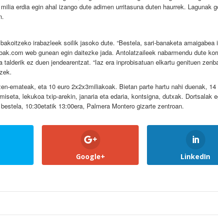
, milia erdia egin ahal izango dute adimen urritasuna duten haurrek. Lagunak 
n.
bakoitzeko irabazleek soilik jasoko dute. “Bestela, sari-banaketa amaigabea 
bak.com web gunean egin daitezke jada. Antolatzaileek nabarmendu dute korr
a talderik ez duen jendearentzat. “Iaz era inprobisatuan elkartu genituen zenba
zek.
 izen-emateak, eta 10 euro 2x2x3miliakoak. Bietan parte hartu nahi duenak, 14
iseta, lekukoa txip-arekin, janaria eta edaria, kontsigna, dutxak. Dortsalak 
 bestela, 10:30etatik 13:00era, Palmera Montero gizarte zentroan.
Google+
LinkedIn