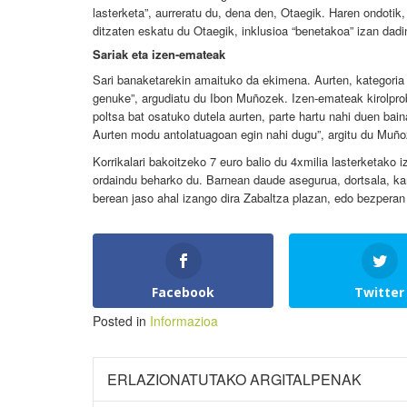
lasterketa”, aurreratu du, dena den, Otaegik. Haren ondotik
ditzaten eskatu du Otaegik, inklusioa “benetakoa” izan dadi
Sariak eta izen-emateak
Sari banaketarekin amaituko da ekimena. Aurten, kategoria 
genuke”, argudiatu du Ibon Muñozek. Izen-emateak kirolpro
poltsa bat osatuko dutela aurten, parte hartu nahi duen bain
Aurten modu antolatuagoan egin nahi dugu”, argitu du Muño
Korrikalari bakoitzeko 7 euro balio du 4xmilia lasterketako
ordaindu beharko du. Barnean daude asegurua, dortsala, kam
berean jaso ahal izango dira Zabaltza plazan, edo bezperan
Facebook
Twitter
Posted in
Informazioa
ERLAZIONATUTAKO ARGITALPENAK