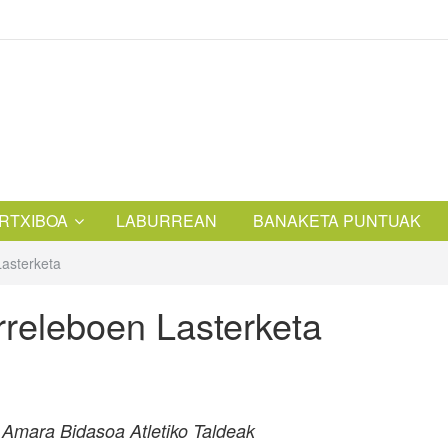
RTXIBOA
LABURREAN
BANAKETA PUNTUAK
Lasterketa
Erreleboen Lasterketa
r Amara Bidasoa Atletiko Taldeak