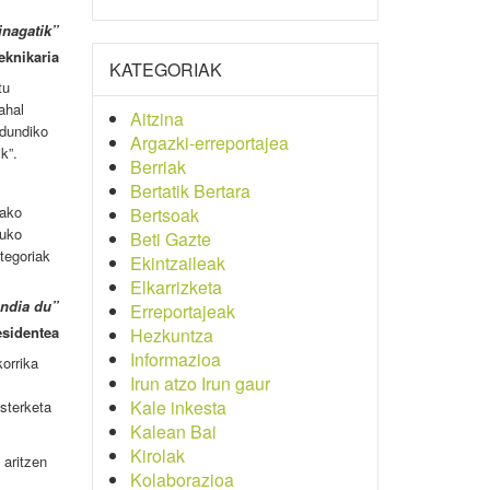
inagatik”
eknikaria
KATEGORIAK
tu
ahal
Aitzina
ldundiko
Argazki-erreportajea
k”.
Berriak
Bertatik Bertara
iako
Bertsoak
tuko
Beti Gazte
ategoriak
Ekintzaileak
Elkarrizketa
andia du”
Erreportajeak
esidentea
Hezkuntza
Informazioa
orrika
Irun atzo Irun gaur
Kale inkesta
asterketa
Kalean Bai
Kirolak
 aritzen
Kolaborazioa