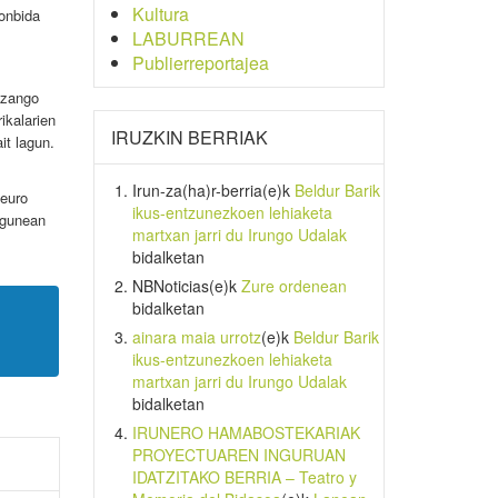
Kultura
gonbida
LABURREAN
Publierreportajea
izango
ikalarien
IRUZKIN BERRIAK
it lagun.
Irun-za(ha)r-berria
(e)k
Beldur Barik
 euro
ikus-entzunezkoen lehiaketa
egunean
martxan jarri du Irungo Udalak
bidalketan
NBNoticias
(e)k
Zure ordenean
bidalketan
ainara maia urrotz
(e)k
Beldur Barik
ikus-entzunezkoen lehiaketa
martxan jarri du Irungo Udalak
bidalketan
IRUNERO HAMABOSTEKARIAK
PROYECTUAREN INGURUAN
IDATZITAKO BERRIA – Teatro y