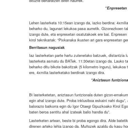
dituzte bertaratzen diren haurrek.
“Enpresetan 
Lehen lasterketa 10:15ean izango da, iazko berdina: 4xmilia
beharko du, lagunari lekukoa pasa aurretik. Gizonezkoen t
izango dute, eta enpresetan osatutakoek ere bai. Enpresen p
kirol teknikariak: “Pixkanaka ikusten ari gara e
npresetan ger
Berritasun nagusiak
Iaz lasterketan parte hartu zutenetako batzuek, distantzia 
lasterketa asmatu du BATek. 11:30etan izango da. Lauko ta
beharko ditu bikote bakoitzak (5 kilometro inguru), lekukoa 
ere, 4xmilia lasterketako berdinak izango dira.
“Aniztasun funtzional
Bi lasterketetan, aniztasun funtzionala duten gizon-emakume
egin ahal izango dute. Proba inklusiboa eskaini nahi dugu
balorazio baikorra egin du Igor Otaegi Gipuzkoako Kirol Ego
baten beroa sentitu ahal izateak balio handia du”.
Lasterketen artean, beste bi proba egongo dira. Alde batetik
direnen arteko lehia izango da. Muñozek azaldu du kasu horr