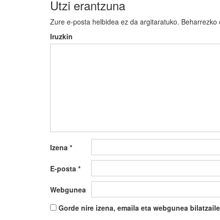
Utzi erantzuna
Zure e-posta helbidea ez da argitaratuko.
Beharrezko
Iruzkin
Izena
*
E-posta
*
Webgunea
Gorde nire izena, emaila eta webgunea bilatza