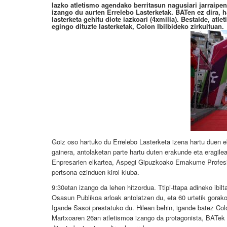
Iazko atletismo agendako berritasun nagusiari jarraipe
izango du aurten Errelebo Lasterketak. BATen ez dira, h
lasterketa gehitu diote iazkoari (4xmilia). Bestalde, at
egingo dituzte lasterketak, Colon Ibilbideko zirkuituan.
Goiz oso hartuko du Errelebo Lasterketa izena hartu duen e
gainera, antolaketan parte hartu duten erakunde eta eragil
Enpresarien elkartea, Aspegi
Gipuzkoako Emakume Profesio
pertsona ezinduen kirol kluba.
9:30etan izango da lehen hitzordua. Ttipi-ttapa adineko ibilt
Osasun Publikoa arloak antolatzen du, eta 60 urtetik gor
Igande Sasoi prestatuko du. Hilean behin, igande batez Colo
Martxoaren 26an atletismoa izango da protagonista, BATek an