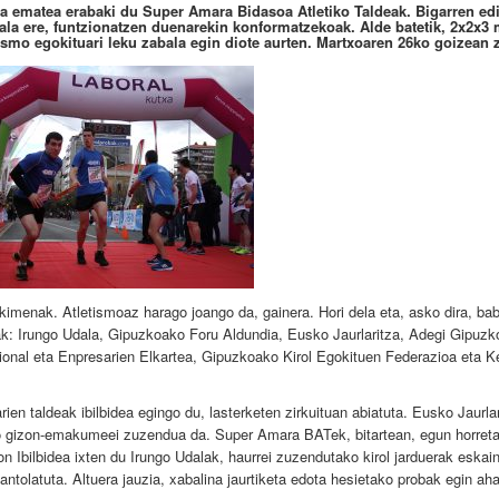
na ematea erabaki du Super Amara Bidasoa Atletiko Taldeak. Bigarren ed
ala ere, funtzionatzen duenarekin konformatzekoak. Alde batetik, 2x2x3 
letismo egokituari leku zabala egin diote aurten. Martxoaren 26ko goizean 
kimenak. Atletismoaz harago joango da, gainera. Hori dela eta, asko dira, ba
eak: Irungo Udala, Gipuzkoako Foru Aldundia, Eusko Jaurlaritza, Adegi Gipuz
nal eta Enpresarien Elkartea, Gipuzkoako Kirol Egokituen Federazioa eta 
arien taldeak ibilbidea egingo du, lasterketen zirkuituan abiatuta. Eusko Jaurla
ako gizon-emakumeei zuzendua da. Super Amara BATek, bitartean, egun horret
n Ibilbidea ixten du Irungo Udalak, haurrei zuzendutako kirol jarduerak eskai
tolatuta. Altuera jauzia, xabalina jaurtiketa edota hesietako probak egin aha