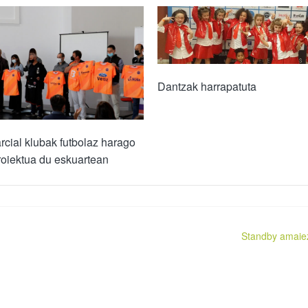
Dantzak harrapatuta
cial klubak futbolaz harago
oiektua du eskuartean
Standby amaie