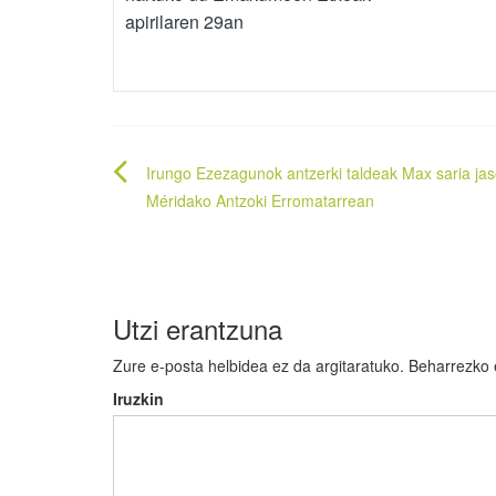
apirilaren 29an
Bidalketetan
Irungo Ezezagunok antzerki taldeak Max saria ja
zehar
Méridako Antzoki Erromatarrean
nabigatu
Utzi erantzuna
Zure e-posta helbidea ez da argitaratuko.
Beharrezko
Iruzkin