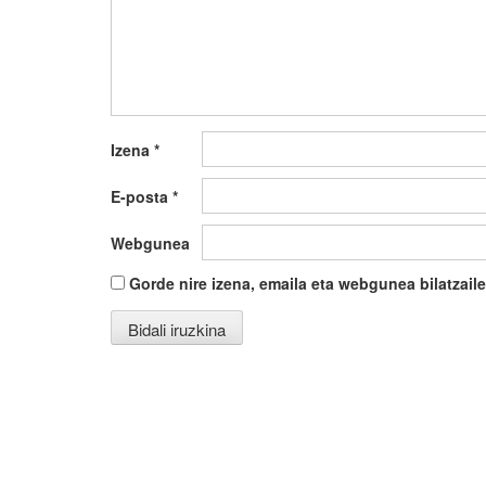
Izena
*
E-posta
*
Webgunea
Gorde nire izena, emaila eta webgunea bilatza