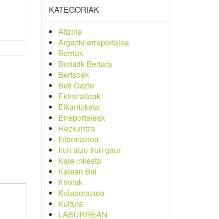
KATEGORIAK
Aitzina
Argazki-erreportajea
Berriak
Bertatik Bertara
Bertsoak
Beti Gazte
Ekintzaileak
Elkarrizketa
Erreportajeak
Hezkuntza
Informazioa
Irun atzo Irun gaur
Kale inkesta
Kalean Bai
Kirolak
Kolaborazioa
Kultura
LABURREAN