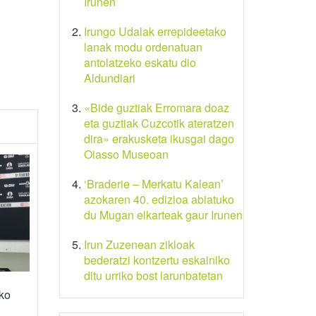
Irunen
Irungo Udalak errepideetako
lanak modu ordenatuan
antolatzeko eskatu dio
Aldundiari
«Bide guztiak Erromara doaz
eta guztiak Cuzcotik ateratzen
dira» erakusketa ikusgai dago
Oiasso Museoan
‘Braderie – Merkatu Kalean’
azokaren 40. edizioa abiatuko
du Mugan elkarteak gaur Irunen
Irun Zuzenean zikloak
bederatzi kontzertu eskainiko
ditu urriko bost larunbatetan
ko