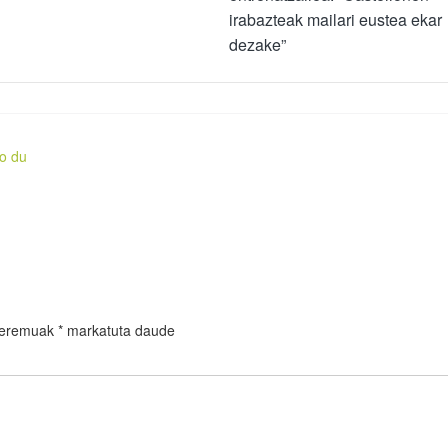
irabazteak mailari eustea ekar
dezake”
so du
 eremuak
*
markatuta daude