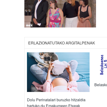
ERLAZIONATUTAKO ARGITALPENAK
Belask
Dolu Perinatalari buruzko hitzaldia
hartuko du Emakumeen Etxeak