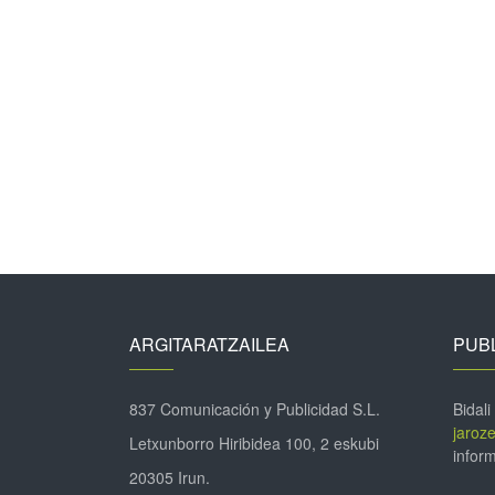
ARGITARATZAILEA
PUBL
837 Comunicación y Publicidad S.L.
Bidali
jaroz
Letxunborro Hiribidea 100, 2 eskubi
inform
20305 Irun.