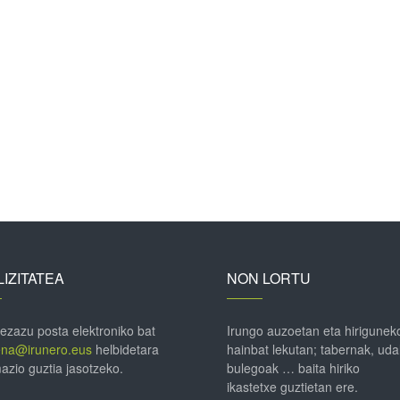
IZITATEA
NON LORTU
 ezazu posta elektroniko bat
Irungo auzoetan eta hirigunek
ena@irunero.eus
helbidetara
hainbat lekutan; tabernak, uda
azio guztia jasotzeko.
bulegoak … baita hiriko
ikastetxe guztietan ere.