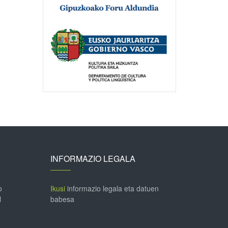
INFORMAZIO LEGALA
o
Ikusi
informazio legala eta datuen
l
babesa