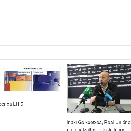
oenea LH 5
Iñaki Goikoetxea, Real Unióne
entrenatzailea: “Castellónen