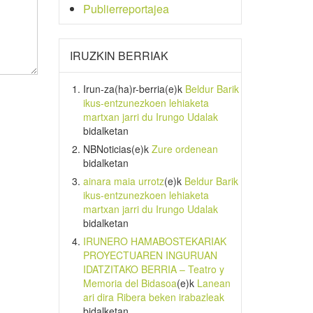
Publierreportajea
IRUZKIN BERRIAK
Irun-za(ha)r-berria
(e)k
Beldur Barik
ikus-entzunezkoen lehiaketa
martxan jarri du Irungo Udalak
bidalketan
NBNoticias
(e)k
Zure ordenean
bidalketan
ainara maia urrotz
(e)k
Beldur Barik
ikus-entzunezkoen lehiaketa
martxan jarri du Irungo Udalak
bidalketan
IRUNERO HAMABOSTEKARIAK
PROYECTUAREN INGURUAN
IDATZITAKO BERRIA – Teatro y
Memoria del Bidasoa
(e)k
Lanean
ari dira Ribera beken irabazleak
bidalketan