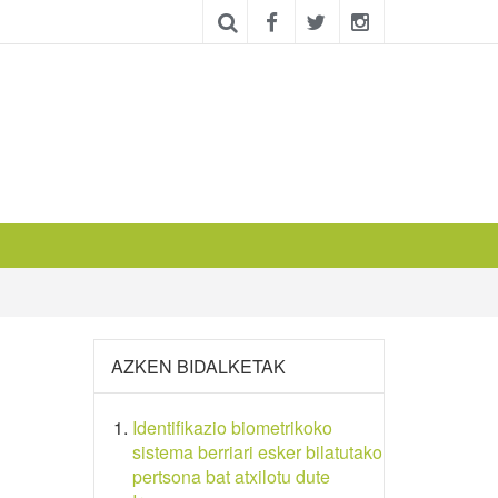
AZKEN BIDALKETAK
Identifikazio biometrikoko
sistema berriari esker bilatutako
pertsona bat atxilotu dute