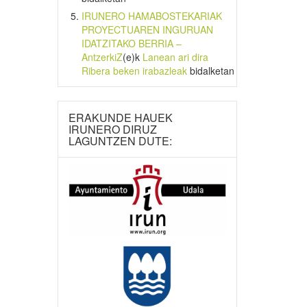
IRUNERO HAMABOSTEKARIAK
PROYECTUAREN INGURUAN
IDATZITAKO BERRIA –
AntzerkiZ
(e)k
Lanean ari dira
Ribera beken irabazleak
bidalketan
ERAKUNDE HAUEK
IRUNERO DIRUZ
LAGUNTZEN DUTE: