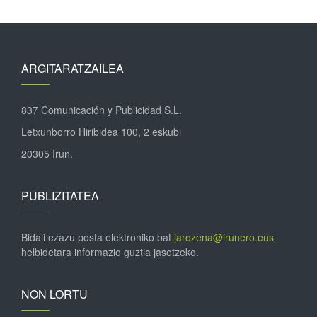
ARGITARATZAILEA
837 Comunicación y Publicidad S.L.
Letxunborro Hiribidea 100, 2 eskubi
20305 Irun.
PUBLIZITATEA
Bidali ezazu posta elektroniko bat
jarozena@irunero.eus
helbidetara informazio guztia jasotzeko.
NON LORTU