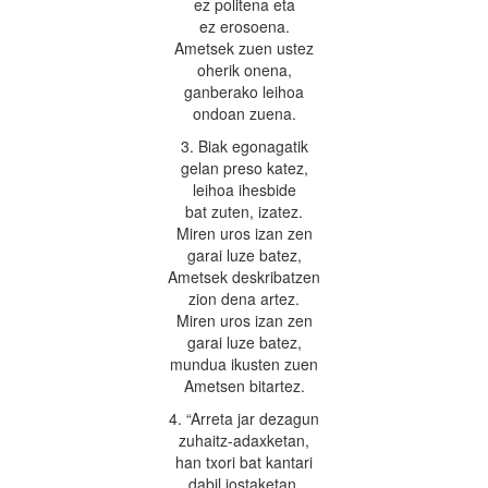
ez politena eta
ez erosoena.
Ametsek zuen ustez
oherik onena,
ganberako leihoa
ondoan zuena.
3. Biak egonagatik
gelan preso katez,
leihoa ihesbide
bat zuten, izatez.
Miren uros izan zen
garai luze batez,
Ametsek deskribatzen
zion dena artez.
Miren uros izan zen
garai luze batez,
mundua ikusten zuen
Ametsen bitartez.
4. “Arreta jar dezagun
zuhaitz-adaxketan,
han txori bat kantari
dabil jostaketan.