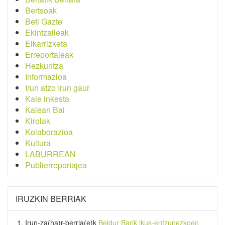
Bertsoak
Beti Gazte
Ekintzaileak
Elkarrizketa
Erreportajeak
Hezkuntza
Informazioa
Irun atzo Irun gaur
Kale inkesta
Kalean Bai
Kirolak
Kolaborazioa
Kultura
LABURREAN
Publierreportajea
IRUZKIN BERRIAK
Irun-za(ha)r-berria
(e)k
Beldur Barik ikus-entzunezkoen