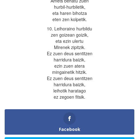
Amets behatu zuen
hurbil-hurbiletik,
eta haren bihotza
eten zen kolpetik.
10. Leihoraino hurbildu
zen goizean goizik,
eta ezin ulertu
Mirenek zipitzik.
Ez zuen deus sentitzen
harridura baizik,
ezin zuen atera
mingainetik hitzik.
Ez zuen deus sentitzen
harridura baizik,
leihotik haratago
ez zegoen fitsik.
Facebook