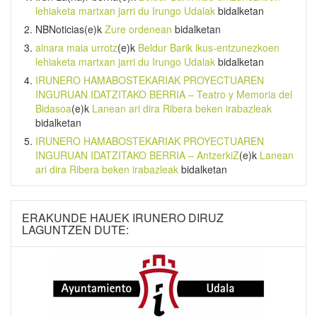
lehiaketa martxan jarri du Irungo Udalak
bidalketan
NBNoticias
(e)k
Zure ordenean
bidalketan
ainara maia urrotz
(e)k
Beldur Barik ikus-entzunezkoen
lehiaketa martxan jarri du Irungo Udalak
bidalketan
IRUNERO HAMABOSTEKARIAK PROYECTUAREN
INGURUAN IDATZITAKO BERRIA – Teatro y Memoria del
Bidasoa
(e)k
Lanean ari dira Ribera beken irabazleak
bidalketan
IRUNERO HAMABOSTEKARIAK PROYECTUAREN
INGURUAN IDATZITAKO BERRIA – AntzerkiZ
(e)k
Lanean
ari dira Ribera beken irabazleak
bidalketan
ERAKUNDE HAUEK IRUNERO DIRUZ
LAGUNTZEN DUTE: