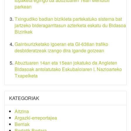
topaketa egingo da abuztuaren 16an Mendibil
parkean
Txingudiko badian bizikleta partekatuko sistema bat
jartzeko bideragarritasun azterketa eskatu du Bidasoa
Bizirikek
Gaintxurizketako igoeran eta GI-636an trafiko
desbideratzeak izango dira igande goizean
Abuztuaren 14an eta 15ean jokatuko da Angleten
Bidasoak antolatutako Eskubaloiaren I. Nazioarteko
Txapelketa
KATEGORIAK
Aitzina
Argazki-erreportajea
Berriak
Bertatik Bertara