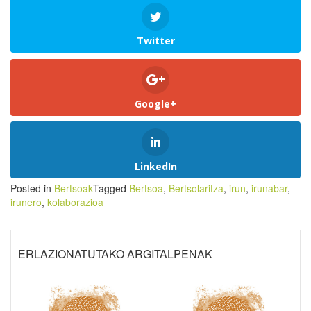
Twitter
Google+
LinkedIn
Posted in
Bertsoak
Tagged
Bertsoa
,
Bertsolaritza
,
irun
,
irunabar
,
irunero
,
kolaborazioa
ERLAZIONATUTAKO ARGITALPENAK