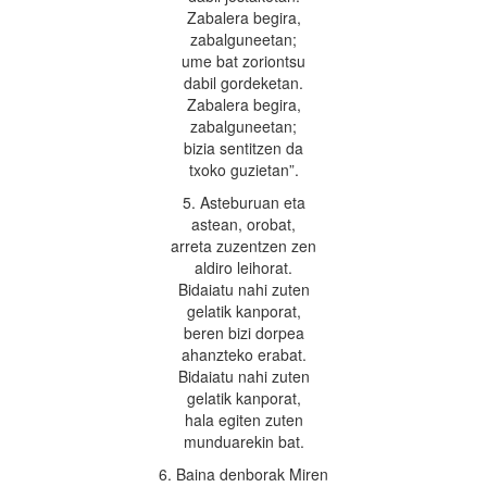
Zabalera begira,
zabalguneetan;
ume bat zoriontsu
dabil gordeketan.
Zabalera begira,
zabalguneetan;
bizia sentitzen da
txoko guzietan”.
5. Asteburuan eta
astean, orobat,
arreta zuzentzen zen
aldiro leihorat.
Bidaiatu nahi zuten
gelatik kanporat,
beren bizi dorpea
ahanzteko erabat.
Bidaiatu nahi zuten
gelatik kanporat,
hala egiten zuten
munduarekin bat.
6. Baina denborak Miren