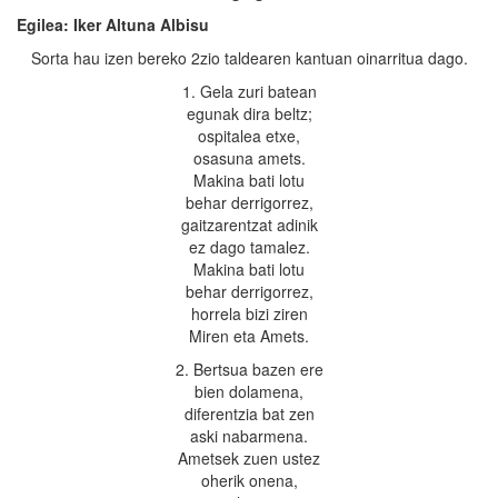
Egilea: Iker Altuna Albisu
Sorta hau izen bereko 2zio taldearen kantuan oinarritua dago.
1. Gela zuri batean
egunak dira beltz;
ospitalea etxe,
osasuna amets.
Makina bati lotu
behar derrigorrez,
gaitzarentzat adinik
ez dago tamalez.
Makina bati lotu
behar derrigorrez,
horrela bizi ziren
Miren eta Amets.
2. Bertsua bazen ere
bien dolamena,
diferentzia bat zen
aski nabarmena.
Ametsek zuen ustez
oherik onena,