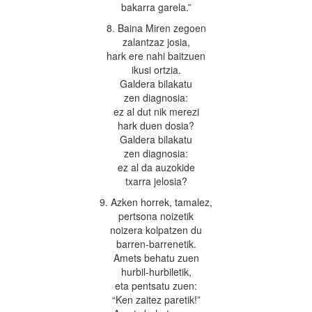
bakarra garela.”
8. Baina Miren zegoen
zalantzaz josia,
hark ere nahi baitzuen
ikusi ortzia.
Galdera bilakatu
zen diagnosia:
ez al dut nik merezi
hark duen dosia?
Galdera bilakatu
zen diagnosia:
ez al da auzokide
txarra jelosia?
9. Azken horrek, tamalez,
pertsona noizetik
noizera kolpatzen du
barren-barrenetik.
Amets behatu zuen
hurbil-hurbiletik,
eta pentsatu zuen:
“Ken zaitez paretik!”