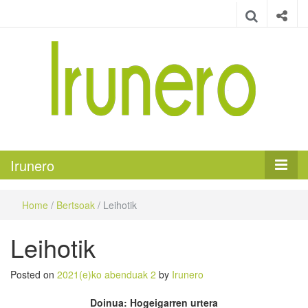
Irunero
Irungo euskarazko aldizkaria
Irunero
Home
/
Bertsoak
/
Leihotik
Leihotik
Posted on
2021(e)ko abenduak 2
by
Irunero
Doinua: Hogeigarren urtera