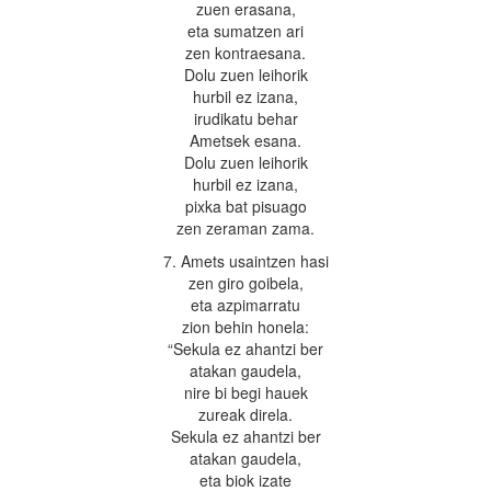
zuen erasana,
eta sumatzen ari
zen kontraesana.
Dolu zuen leihorik
hurbil ez izana,
irudikatu behar
Ametsek esana.
Dolu zuen leihorik
hurbil ez izana,
pixka bat pisuago
zen zeraman zama.
7. Amets usaintzen hasi
zen giro goibela,
eta azpimarratu
zion behin honela:
“Sekula ez ahantzi ber
atakan gaudela,
nire bi begi hauek
zureak direla.
Sekula ez ahantzi ber
atakan gaudela,
eta biok izate