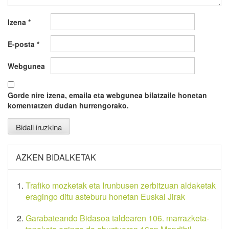
Izena
*
E-posta
*
Webgunea
Gorde nire izena, emaila eta webgunea bilatzaile honetan
komentatzen dudan hurrengorako.
AZKEN BIDALKETAK
Trafiko mozketak eta Irunbusen zerbitzuan aldaketak
eragingo ditu asteburu honetan Euskal Jirak
Garabateando Bidasoa taldearen 106. marrazketa-