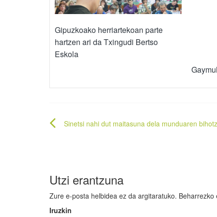
Gipuzkoako herriartekoan parte
hartzen ari da Txingudi Bertso
Eskola
Gaymul
Bidalketetan
Sinetsi nahi dut maitasuna dela munduaren bihot
zehar
nabigatu
Utzi erantzuna
Zure e-posta helbidea ez da argitaratuko.
Beharrezko
Iruzkin