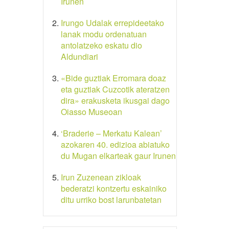
Irunen
Irungo Udalak errepideetako
lanak modu ordenatuan
antolatzeko eskatu dio
Aldundiari
«Bide guztiak Erromara doaz
eta guztiak Cuzcotik ateratzen
dira» erakusketa ikusgai dago
Oiasso Museoan
‘Braderie – Merkatu Kalean’
azokaren 40. edizioa abiatuko
du Mugan elkarteak gaur Irunen
Irun Zuzenean zikloak
bederatzi kontzertu eskainiko
ditu urriko bost larunbatetan