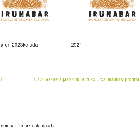
aren 2023ko uda
2021
za
1.476 eskaera jaso ditu 2020ko Erosi eta ikasi progr
 eremuak
*
markatuta daude