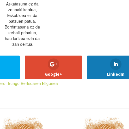
Askatasuna ez da
zenbaki kontua,
Eskubidea ez da
batzuen patua,
Berdintasuna ez da
zerbait pribatua,
hau lortzea ezin da
izan delitua.
Google+
LinkedIn
ero
,
Irungo Bertsoaren Bilgunea