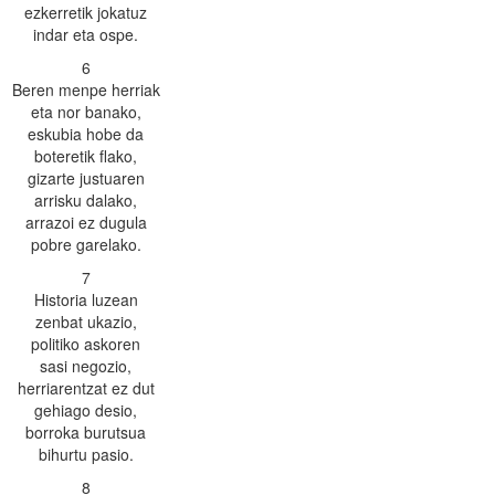
ezkerretik jokatuz
indar eta ospe.
6
Beren menpe herriak
eta nor banako,
eskubia hobe da
boteretik flako,
gizarte justuaren
arrisku dalako,
arrazoi ez dugula
pobre garelako.
7
Historia luzean
zenbat ukazio,
politiko askoren
sasi negozio,
herriarentzat ez dut
gehiago desio,
borroka burutsua
bihurtu pasio.
8