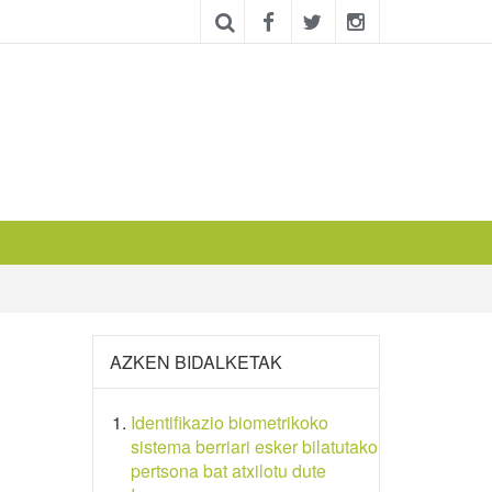
AZKEN BIDALKETAK
Identifikazio biometrikoko
sistema berriari esker bilatutako
pertsona bat atxilotu dute