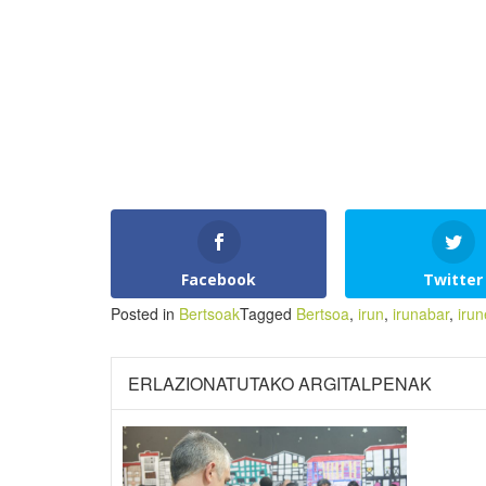
Facebook
Twitter
Posted in
Bertsoak
Tagged
Bertsoa
,
irun
,
irunabar
,
irun
ERLAZIONATUTAKO ARGITALPENAK