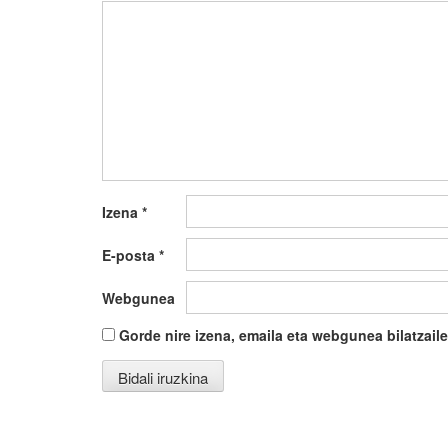
Izena
*
E-posta
*
Webgunea
Gorde nire izena, emaila eta webgunea bilatza