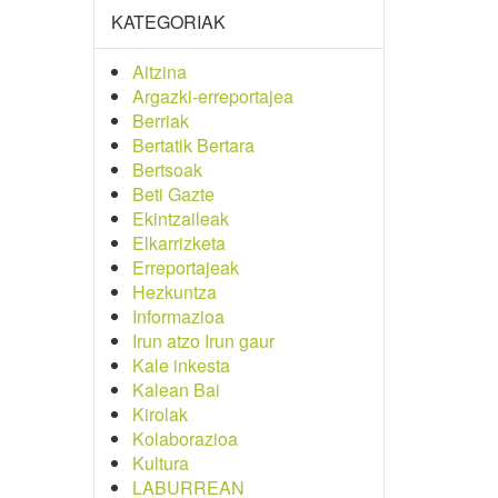
KATEGORIAK
Aitzina
Argazki-erreportajea
Berriak
Bertatik Bertara
Bertsoak
Beti Gazte
Ekintzaileak
Elkarrizketa
Erreportajeak
Hezkuntza
Informazioa
Irun atzo Irun gaur
Kale inkesta
Kalean Bai
Kirolak
Kolaborazioa
Kultura
LABURREAN