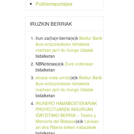
Publierreportajea
IRUZKIN BERRIAK
Irun-za(ha)r-berria
(e)k
Beldur Barik
ikus-entzunezkoen lehiaketa
martxan jarri du Irungo Udalak
bidalketan
NBNoticias
(e)k
Zure ordenean
bidalketan
ainara maia urrotz
(e)k
Beldur Barik
ikus-entzunezkoen lehiaketa
martxan jarri du Irungo Udalak
bidalketan
IRUNERO HAMABOSTEKARIAK
PROYECTUAREN INGURUAN
IDATZITAKO BERRIA – Teatro y
Memoria del Bidasoa
(e)k
Lanean
ari dira Ribera beken irabazleak
bidalketan