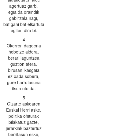
agertuaz garbi,
egia da oraindik
gabiltzala nagi,
bat gahi bat elkartuta
egiten dira bi.
4
Okerren dagoena
hobetze aldera,
berari laguntzea
guztion afera,
birusan ikasgaia
ez bada sobera,
gure harrotasuna
itsua ote da.
5
Gizarte askearen
Euskal Herri aske,
politika ohiturak
bilakatuz gazte,
jerarkiak baztertuz
berritasun eske,