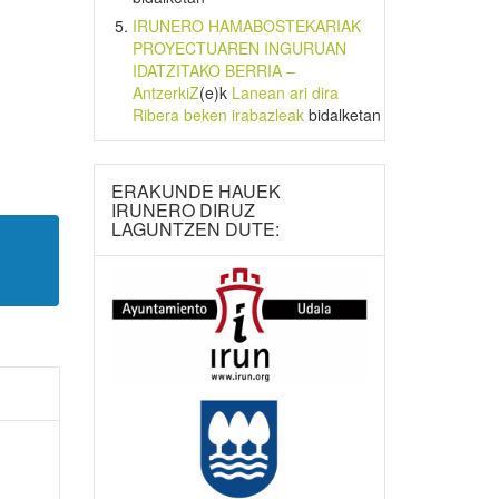
IRUNERO HAMABOSTEKARIAK
PROYECTUAREN INGURUAN
IDATZITAKO BERRIA –
AntzerkiZ
(e)k
Lanean ari dira
Ribera beken irabazleak
bidalketan
ERAKUNDE HAUEK
IRUNERO DIRUZ
LAGUNTZEN DUTE: