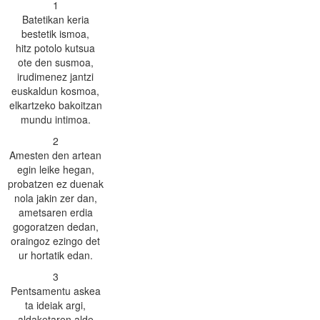
1
Batetikan keria
bestetik ismoa,
hitz potolo kutsua
ote den susmoa,
irudimenez jantzi
euskaldun kosmoa,
elkartzeko bakoitzan
mundu intimoa.
2
Amesten den artean
egin leike hegan,
probatzen ez duenak
nola jakin zer dan,
ametsaren erdia
gogoratzen dedan,
oraingoz ezingo det
ur hortatik edan.
3
Pentsamentu askea
ta ideiak argi,
aldaketaren alde