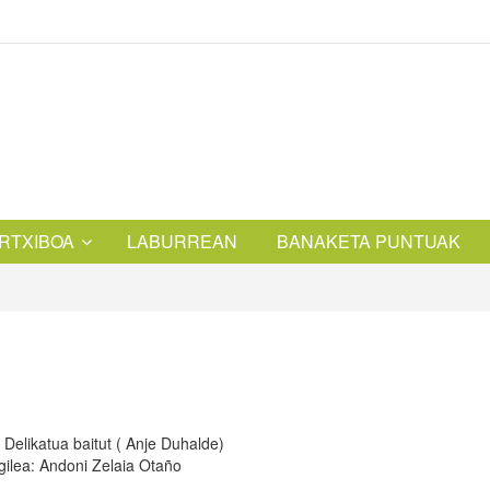
RTXIBOA
LABURREAN
BANAKETA PUNTUAK
 Delikatua baitut ( Anje Duhalde)
gilea: Andoni Zelaia Otaño