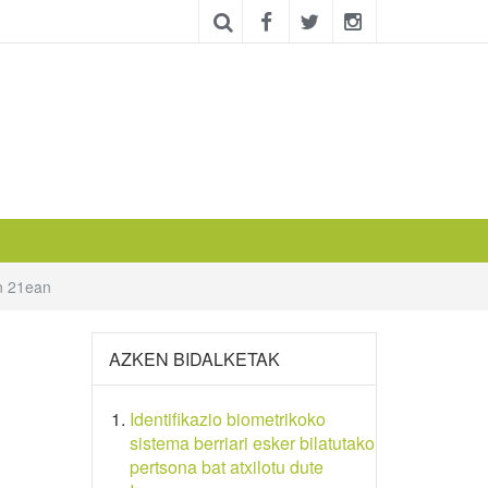
en 21ean
AZKEN BIDALKETAK
Identifikazio biometrikoko
sistema berriari esker bilatutako
pertsona bat atxilotu dute