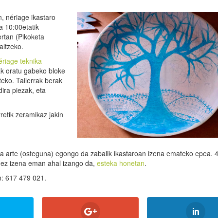
n, nériage ikastaro
a 10:00etatik
rtan (Pikoketa
altzeko.
ériage teknika
ak oratu gabeko bloke
eko. Tailerrak berak
ira piezak, eta
retik zeramikaz jakin
20ra arte (osteguna) egongo da zabalik ikastaroan izena emateko epea. 
idez izena eman ahal izango da,
esteka honetan
.
n: 617 479 021.