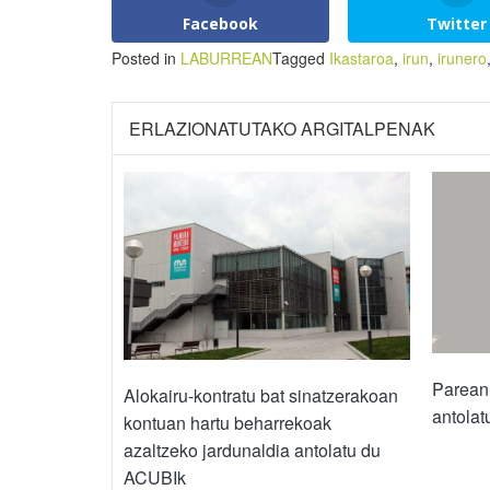
Facebook
Twitter
Posted in
LABURREAN
Tagged
Ikastaroa
,
irun
,
irunero
ERLAZIONATUTAKO ARGITALPENAK
Parean e
Alokairu-kontratu bat sinatzerakoan
antolat
kontuan hartu beharrekoak
azaltzeko jardunaldia antolatu du
ACUBIk