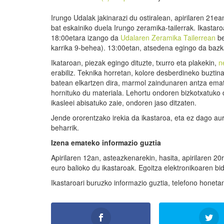
Irungo Udalak jakinarazi du ostiralean, apirilaren 21ea
bat eskainiko duela Irungo zeramika-tailerrak. Ikastaro
18:00etara izango da
Udalaren Zeramika Tailerrean
be
karrika 9-behea). 13:00etan, atsedena egingo da bazk
Ikataroan, piezak egingo dituzte, txurro eta plakekin,
n
erabiliz. Teknika horretan, kolore desberdineko buztin
batean elkartzen dira, marmol zaindunaren antza emat
hornituko du materiala. Lehortu ondoren bizkotxatuko d
ikasleei abisatuko zaie, ondoren jaso ditzaten.
Jende ororentzako irekia da ikastaroa, eta ez dago aur
beharrik.
Izena emateko informazio guztia
Apirilaren 12an, asteazkenarekin, hasita, apirilaren 
euro balioko du ikastaroak. Egoitza elektronikoaren b
Ikastaroari buruzko informazio guztia, telefono honeta