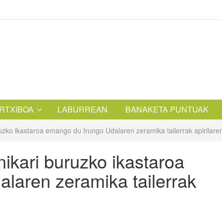
RTXIBOA
LABURREAN
BANAKETA PUNTUAK
uzko ikastaroa emango du Irungo Udalaren zeramika tailerrak apirilar
ikari buruzko ikastaroa
laren zeramika tailerrak