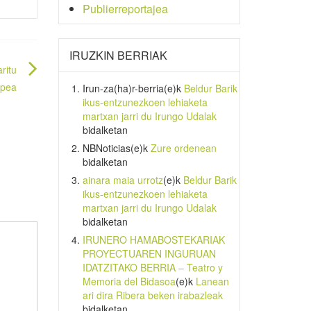
Publierreportajea
IRUZKIN BERRIAK
ritu
epea
Irun-za(ha)r-berria
(e)k
Beldur Barik
ikus-entzunezkoen lehiaketa
martxan jarri du Irungo Udalak
bidalketan
NBNoticias
(e)k
Zure ordenean
bidalketan
ainara maia urrotz
(e)k
Beldur Barik
ikus-entzunezkoen lehiaketa
martxan jarri du Irungo Udalak
bidalketan
IRUNERO HAMABOSTEKARIAK
PROYECTUAREN INGURUAN
IDATZITAKO BERRIA – Teatro y
Memoria del Bidasoa
(e)k
Lanean
ari dira Ribera beken irabazleak
bidalketan