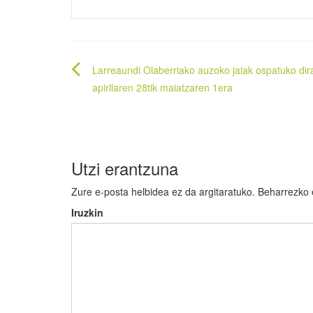
Bidalketetan
Larreaundi Olaberriako auzoko jaiak ospatuko dir
zehar
apirilaren 28tik maiatzaren 1era
nabigatu
Utzi erantzuna
Zure e-posta helbidea ez da argitaratuko.
Beharrezko
Iruzkin