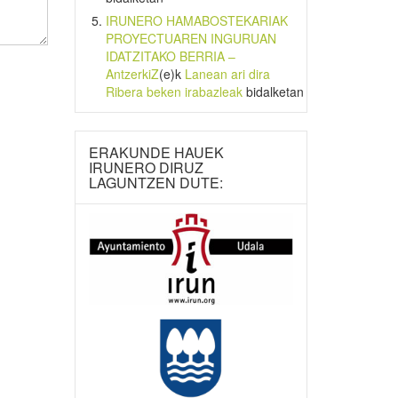
IRUNERO HAMABOSTEKARIAK
PROYECTUAREN INGURUAN
IDATZITAKO BERRIA –
AntzerkiZ
(e)k
Lanean ari dira
Ribera beken irabazleak
bidalketan
ERAKUNDE HAUEK
IRUNERO DIRUZ
LAGUNTZEN DUTE: