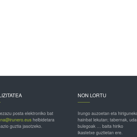
IZITATEA
NON LORTU
 ezazu posta elektroniko bat
Irungo auzoetan eta hirigunek
ena@irunero.eus
helbidetara
hainbat lekutan; tabernak, uda
azio guztia jasotzeko.
bulegoak … baita hiriko
ikastetxe guztietan ere.