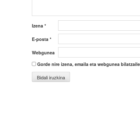
Izena
*
E-posta
*
Webgunea
Gorde nire izena, emaila eta webgunea bilatza