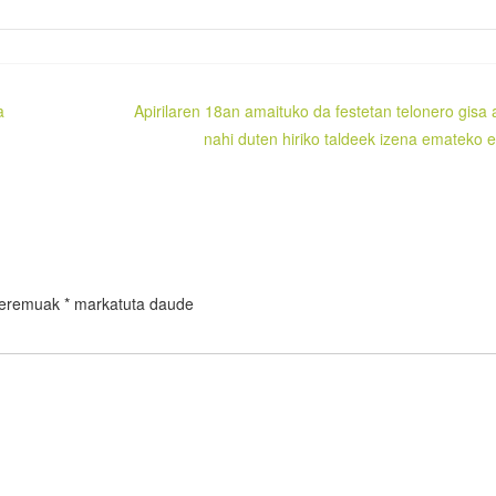
a
Apirilaren 18an amaituko da festetan telonero gisa a
nahi duten hiriko taldeek izena emateko 
 eremuak
*
markatuta daude