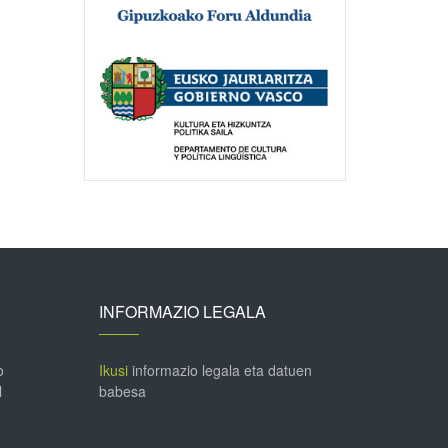
INFORMAZIO LEGALA
o
Ikusi
informazio legala eta datuen
l
babesa