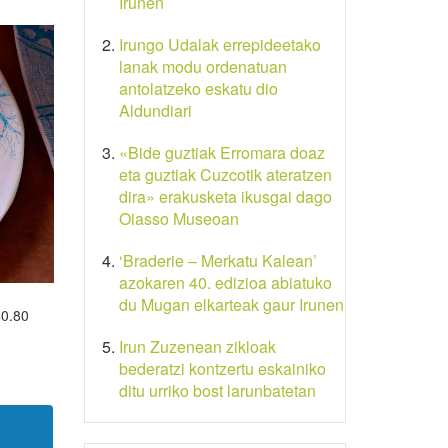
Irunen
Irungo Udalak errepideetako
lanak modu ordenatuan
antolatzeko eskatu dio
Aldundiari
«Bide guztiak Erromara doaz
eta guztiak Cuzcotik ateratzen
dira» erakusketa ikusgai dago
Oiasso Museoan
‘Braderie – Merkatu Kalean’
azokaren 40. edizioa abiatuko
du Mugan elkarteak gaur Irunen
40.80
Irun Zuzenean zikloak
bederatzi kontzertu eskainiko
ditu urriko bost larunbatetan