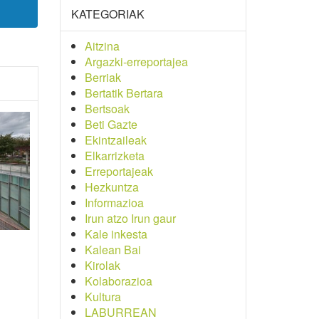
KATEGORIAK
Aitzina
Argazki-erreportajea
Berriak
Bertatik Bertara
Bertsoak
Beti Gazte
Ekintzaileak
Elkarrizketa
Erreportajeak
Hezkuntza
Informazioa
Irun atzo Irun gaur
Kale inkesta
Kalean Bai
Kirolak
Kolaborazioa
Kultura
LABURREAN