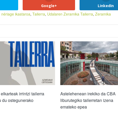
Google+
LinkedIn
,
nériage ikastaroa
,
Tailerra
,
Udalaren Zeramika Tailerra
,
Zeramika
lkarteak irrintzi tailerra
Astelehenean irekiko da CBA
u du ostegunerako
liburutegiko tailerretan izena
emateko epea