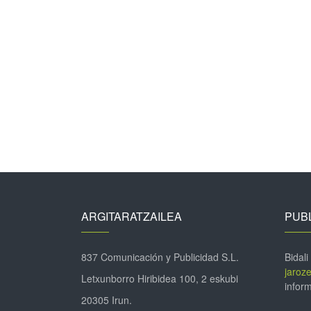
ARGITARATZAILEA
PUBL
837 Comunicación y Publicidad S.L.
Bidali
jaroz
Letxunborro Hiribidea 100, 2 eskubi
inform
20305 Irun.