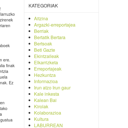
KATEGORIAK
z
larruzko
Aitzina
 zirenek
Argazki-erreportajea
riaren
Berriak
Bertatik Bertara
Bertsoak
laboek
Beti Gazte
Ekintzaileak
n ere.
Elkarrizketa
ia finak
Erreportajeak
ntzia
Hezkuntza
duela
Informazioa
enak. Ez
Irun atzo Irun gaur
Kale inkesta
Kalean Bai
ren
Kirolak
etako
Kolaborazioa
ta
Kultura
 gustua
LABURREAN