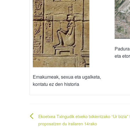
Padura-
eta eto
Emakumeak, sexua eta ugalketa,
kontatu ez den historia
Bidalketetan
Ekoetxea Txingudik etxeko txikientzako “Ur bizia” t
zehar
proposatzen du irailaren 14rako