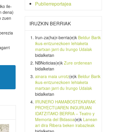
Publierreportajea
ko ile-
en dena)
n zuen
IRUZKIN BERRIAK
berezia
Irun-za(ha)r-berria
(e)k
Beldur Barik
ikus-entzunezkoen lehiaketa
agarri
martxan jarri du Irungo Udalak
bidalketan
NBNoticias
(e)k
Zure ordenean
bidalketan
ainara maia urrotz
(e)k
Beldur Barik
ikus-entzunezkoen lehiaketa
martxan jarri du Irungo Udalak
bidalketan
IRUNERO HAMABOSTEKARIAK
PROYECTUAREN INGURUAN
IDATZITAKO BERRIA – Teatro y
Memoria del Bidasoa
(e)k
Lanean
ari dira Ribera beken irabazleak
bidalketan