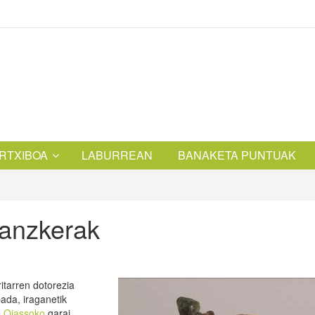
RTXIBOA
LABURREAN
BANAKETA PUNTUAK
janzkerak
itarren dotorezia
ada, iraganetik
e
Oiassoko
garai