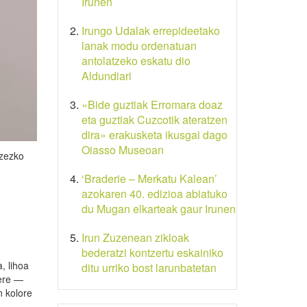
Irunen
Irungo Udalak errepideetako
lanak modu ordenatuan
antolatzeko eskatu dio
Aldundiari
«Bide guztiak Erromara doaz
eta guztiak Cuzcotik ateratzen
dira» erakusketa ikusgai dago
Oiasso Museoan
tzezko
‘Braderie – Merkatu Kalean’
azokaren 40. edizioa abiatuko
du Mugan elkarteak gaur Irunen
Irun Zuzenean zikloak
bederatzi kontzertu eskainiko
, lihoa
ditu urriko bost larunbatetan
 ere —
n kolore