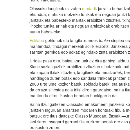
Oiassoko langileek ez zuten
modarik
jarraitu behar iza
ehundua, mahuka motzeko tunikak eta neguan jantzi lod
jantziak eta babesteko mantak erabiltzen zituzten, txin
lihozko tunika arinak eta neguan artilezkoak erabiltz
aurka babesteko.
Esklabo
gehienek eta langile xumeek
tunica
sinplea er
mantenduz, tindagai merkeak soilik erabiliz. Janzkera 
sarritan gerrikoa edo sokaz egindako zinta erabiltzen 
Urteak pasa dira, baina kontuak ez dira gehiegi aldatu
Klase sozial guztiek erabiltzen zituzten oinetakoak, b
eta zapata itxiak zituzten; langileek eta meatzariek, b
handiagoa zuten botak edo sandalia trinkoak janzten zi
2000 urte ume kozkor batek, soldadu batek, eta auska
da erraza sinestea nola iritsi diren gaurdaino, baina 
mantendu diren ikustea benetan hunkigarria da.
Baina itzul gaitezen Oiassoko emakumeen janzkera kolor
jantzien inguruan amaitzen modaren kontuak: fibula meta
batzuk ere ikus daitezke Oiasso Museoan. Bitxiak —urr
jantziaren osagarri garrantzitsua ziren; perlak ere os
erakusten zuten.