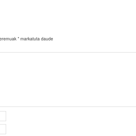
 eremuak
*
markatuta daude