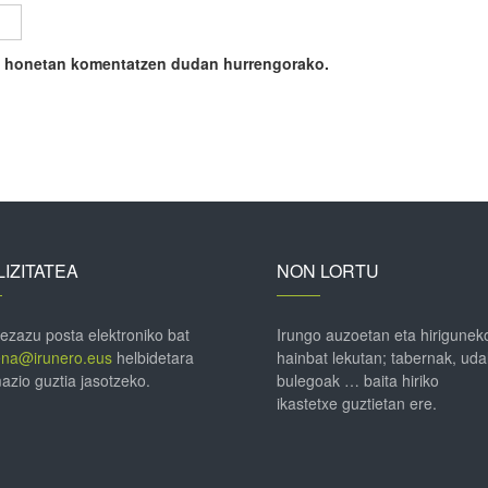
ile honetan komentatzen dudan hurrengorako.
IZITATEA
NON LORTU
 ezazu posta elektroniko bat
Irungo auzoetan eta hirigunek
ena@irunero.eus
helbidetara
hainbat lekutan; tabernak, uda
azio guztia jasotzeko.
bulegoak … baita hiriko
ikastetxe guztietan ere.