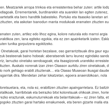
ten. Meatzariek arropa trinkoa eta erresistentea behar zuten: artile lodi
iagoak. Errementariek, burdinarekin eta suarekin lan egiten zutenez, 
partetatik eta bero handitik babesteko. Portuko eta itsasoko lanetan ari
en zituzten, eta askotan txanodun manta modukoak eramaten zituzten eu
amaten zuten, artilez edo lihoz egina, kolore naturala edo marroi argia
praktikoa zen, lana egiteko egokia, eta ez zen apainketarik izaten. Esk
zuten tunika gorputzera egokitzeko.
. Oinetakoak, garai horietan bezalaxe, oso garrantzitsuak dira gaur egu
atzuk besteenak baino hobeak: aberatsenek larru leunez egindako sandal
erriz, larruzko oinetako sendoagoak; eta itsasgizonek urarekiko erresiste
tuzten. Auskalo norenak izan ziren Oiasson aurkitu ziren oinetakoak, 
lo nork gehiago erabili zituztenak… eta Oiasso Museoan ikusgai daud
ikusgarriak dira. Mendetan zehar lokatzetan, egoera anaerobikoan, nola
etsuetara, eta, nola ez, erabiltzen zituzten apaingarrietara. Ez baitzi
likoak, harribitxiak eta beirazko bitxi koloretsuak ohikoak ziren, hori
ezko eraztunak, eskumuturrekoak eta belarritakoak— ez ziren falta, e
o gogoko zituzten garai hartako emakumeek, eta beren gizarte maila eta