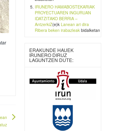
IRUNERO HAMABOSTEKARIAK
PROYECTUAREN INGURUAN
IDATZITAKO BERRIA –
AntzerkiZ
(e)k
Lanean ari dira
Ribera beken irabazleak
bidalketan
tar
ERAKUNDE HAUEK
IRUNERO DIRUZ
LAGUNTZEN DUTE:
tean
atuz