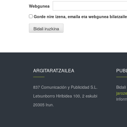
Webgunea
Gorde nire izena, emaila eta webgunea bilatza
ARGITARATZAILEA
PUBL
837 Comunicación y Publicidad S.L.
Bidali
jaroz
Letxunborro Hiribidea 100, 2 eskubi
inform
20305 Irun.