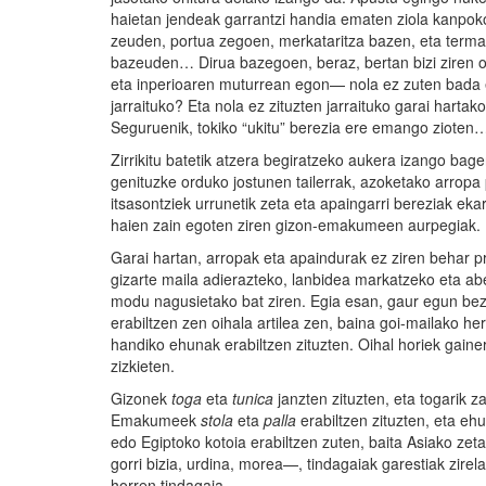
haietan jendeak garrantzi handia ematen ziola kanpoko
zeuden, portua zegoen, merkataritza bazen, eta terma
bazeuden… Dirua bazegoen, beraz, bertan bizi ziren 
eta inperioaren muturrean egon— nola ez zuten bada
jarraituko? Eta nola ez zituzten jarraituko garai hartak
Seguruenik, tokiko “ukitu” berezia ere emango zioten
Zirrikitu batetik atzera begiratzeko aukera izango bage
genituzke orduko jostunen tailerrak, azoketako arropa
itsasontziek urrunetik zeta eta apaingarri bereziak eka
haien zain egoten ziren gizon-emakumeen aurpegiak.
Garai hartan, arropak eta apaindurak ez ziren behar pra
gizarte maila adierazteko, lanbidea markatzeko eta a
modu nagusietako bat ziren. Egia esan, gaur egun bez
erabiltzen zen oihala artilea zen, baina goi-mailako herr
handiko ehunak erabiltzen zituzten. Oihal horiek gaine
zizkieten.
Gizonek
toga
eta
tunica
janzten zituzten, eta togarik 
Emakumeek
stola
eta
palla
erabiltzen zituzten, eta ehu
edo Egiptoko kotoia erabiltzen zuten, baita Asiako zeta
gorri bizia, urdina, morea—, tindagaiak garestiak zire
horren tindagaia.