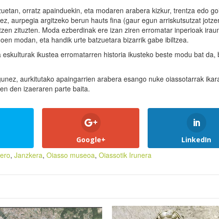
uetan, orratz apainduekin, eta modaren arabera kizkur, trentza edo goi
ez, aurpegia argitzeko berun hauts fina (gaur egun arriskutsutzat jotz
tzen zituzten. Moda ezberdinak ere izan ziren erromatar inperioak irau
oen modan, eta handik urte batzuetara bizarrik gabe ibiltzea.
 eskulturak ikustea erromatarren historia ikusteko beste modu bat da, 
dugunez, aurkitutako apaingarrien arabera esango nuke oiassotarrak ikar
zen den izaeraren parte baita.
Google+
LinkedIn
nero
,
Janzkera
,
Oiasso museoa
,
Oiassotik Irunera