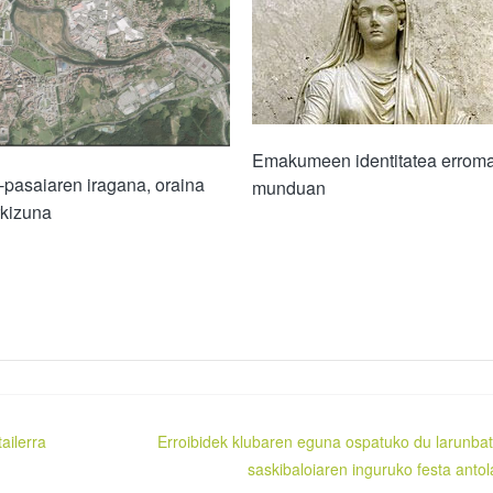
Emakumeen identitatea erroma
pasaiaren iragana, oraina
munduan
rkizuna
ailerra
Erroibidek klubaren eguna ospatuko du larunba
saskibaloiaren inguruko festa antol