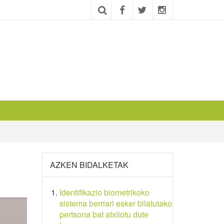
AZKEN BIDALKETAK
Identifikazio biometrikoko
sistema berriari esker bilatutako
pertsona bat atxilotu dute