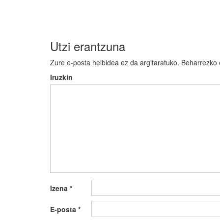
nabigatu
Utzi erantzuna
Zure e-posta helbidea ez da argitaratuko.
Beharrezko
Iruzkin
Izena
*
E-posta
*