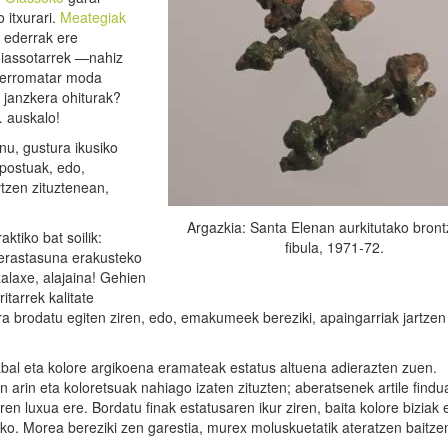
 itxurari.
Meategiak
 ederrak ere
oiassotarrek —nahiz
 erromatar moda
o janzkera ohiturak?
… auskalo!
nu, gustura ikusiko
 postuak, edo,
rtzen zituztenean,
Argazkia: Santa Elenan aurkitutako bron
ktiko bat soilik:
fibula, 1971-72.
berastasuna erakusteko
alaxe, alajaina! Gehien
itarrek kalitate
ra brodatu egiten ziren, edo, emakumeek bereziki, apaingarriak jartzen
zabal eta kolore argikoena eramateak estatus altuena adierazten zuen.
n arin eta koloretsuak nahiago izaten zituzten; aberatsenek artile findua
ren luxua ere. Bordatu finak estatusaren ikur ziren, baita kolore biziak
lako. Morea bereziki zen garestia, murex moluskuetatik ateratzen baitze