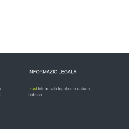
INFORMAZIO LEGALA
o
Ikusi
informazio legala eta datuen
l
babesa