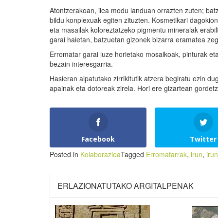
Atontzerakoan, ilea modu landuan orrazten zuten; batz
bildu konplexuak egiten zituzten. Kosmetikari dagokion
eta masailak koloreztatzeko pigmentu mineralak erabil
garai haietan, batzuetan gizonek bizarra eramatea zeg
Erromatar garai luze horietako mosaikoak, pinturak eta
bezain interesgarria.
Hasieran aipatutako zirrikitutik atzera begiratu ezin 
apainak eta dotoreak zirela. Hori ere gizartean gordet
Facebook
Twitter
Posted in
Kolaborazioa
Tagged
Erromatarrak
,
irun
,
iru
ERLAZIONATUTAKO ARGITALPENAK