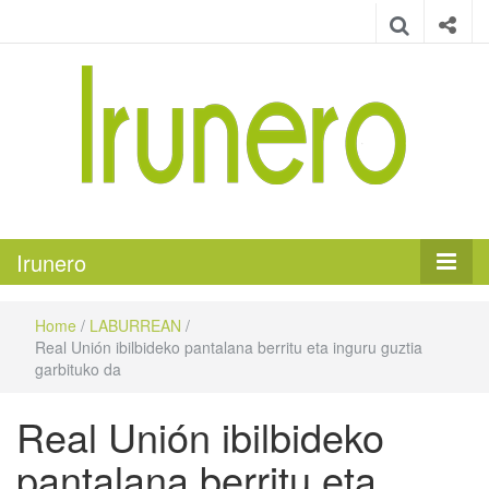
Irunero
Irungo euskarazko aldizkaria
Irunero
Home
/
LABURREAN
/
Real Unión ibilbideko pantalana berritu eta inguru guztia
garbituko da
Real Unión ibilbideko
pantalana berritu eta