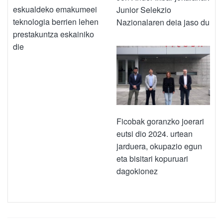
eskualdeko emakumeei
Junior Selekzio
teknologia berrien lehen
Nazionalaren deia jaso du
prestakuntza eskainiko
die
Ficobak goranzko joerari
eutsi dio 2024. urtean
jarduera, okupazio egun
eta bisitari kopuruari
dagokionez