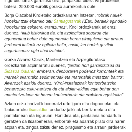
inguruko lohiak garbituko dira, punpaketa bidez. Bi jarduketek,
batera, 250.000 eurotik gorako aurrekontua dute.
Borja Olazabal Kiroletako ordezkariaren hitzetan,
“
obrak hauek
hobekuntzak ekarriko ditu
Santiagotarrak
KE
a
ri
,
beraiek egindako
hobekuntza eskaerei er
antzunez”
.
Kirol ordezkariak adierazi
duenez, “
k
lub historikoa da, eta azpiegitura segurua eta
eguneratua behar dute eguneroko beren piraguismo eta arraun
jarduerei kalterik ez egiteko baita, noski, lan horiek guztiak
segurtasunez egin ahal izateko
”
.
Gorka Alvarez Obrak, Mantentzea eta Azpiegituretako
ordezkariak azpimarratu duenez,
“jardun hori garrantzitsua da
Bidasoa ibaiaren
erriberan, denboraren poderioz korronteek eta
mareek ekarritako sedimentuak eta materialak metatzen baititu
”
.
Alvarezek azaldu duenez, “
Kirol-instalazioak kontserbatzeko
beharrezko esku-hartzea da eta aldian-aldian egin behar den
manten
tze-lana da honen kontserbazio eta erabilera egokirako”
.
Azken esku-hartzetik bederatzi urte igaro dira dagoeneko, eta
ibaiadarreko
itsasaldien
ondorioz jalkinak berriz metatu dira
pantalanean eta inguruan. Hori dela eta, pantalana hondartuta
geratzen da itsasbeheran, enborrak eta adarrak pilatu dira haren
azpian eta, zingoa txikitu denez, piraguismo eta arraun jarduerak