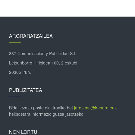
ARGITARATZAILEA
837 Comunicación y Publicidad S.L.
Letxunborro Hiribidea 100, 2 eskubi
20305 Irun.
PUBLIZITATEA
Bidali ezazu posta elektroniko bat
jarozena@irunero.eus
helbidetara informazio guztia jasotzeko.
NON LORTU