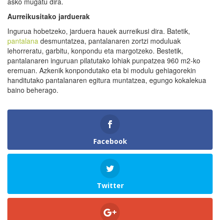
asko mugatu dira.
Aurreikusitako jarduerak
Ingurua hobetzeko, jarduera hauek aurreikusi dira. Batetik,
pantalana
desmuntatzea, pantalanaren zortzi moduluak
lehorreratu, garbitu, konpondu eta margotzeko. Bestetik,
pantalanaren inguruan pilatutako lohiak punpatzea 960 m2-ko
eremuan. Azkenik konpondutako eta bi modulu gehiagorekin
handitutako pantalanaren egitura muntatzea, egungo kokalekua
baino beherago.
Facebook
Twitter