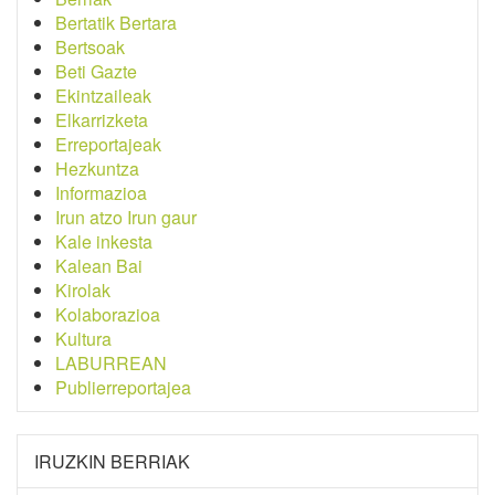
Bertatik Bertara
Bertsoak
Beti Gazte
Ekintzaileak
Elkarrizketa
Erreportajeak
Hezkuntza
Informazioa
Irun atzo Irun gaur
Kale inkesta
Kalean Bai
Kirolak
Kolaborazioa
Kultura
LABURREAN
Publierreportajea
IRUZKIN BERRIAK