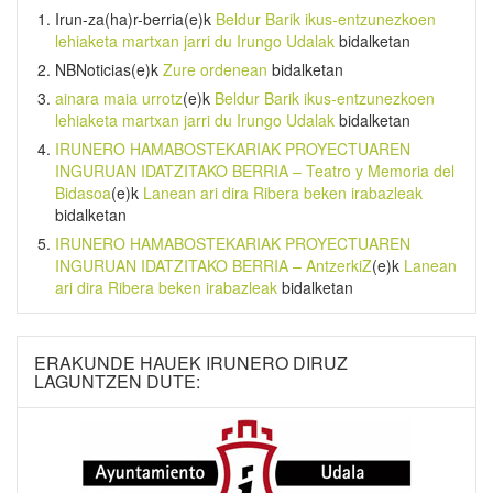
Irun-za(ha)r-berria
(e)k
Beldur Barik ikus-entzunezkoen
lehiaketa martxan jarri du Irungo Udalak
bidalketan
NBNoticias
(e)k
Zure ordenean
bidalketan
ainara maia urrotz
(e)k
Beldur Barik ikus-entzunezkoen
lehiaketa martxan jarri du Irungo Udalak
bidalketan
IRUNERO HAMABOSTEKARIAK PROYECTUAREN
INGURUAN IDATZITAKO BERRIA – Teatro y Memoria del
Bidasoa
(e)k
Lanean ari dira Ribera beken irabazleak
bidalketan
IRUNERO HAMABOSTEKARIAK PROYECTUAREN
INGURUAN IDATZITAKO BERRIA – AntzerkiZ
(e)k
Lanean
ari dira Ribera beken irabazleak
bidalketan
ERAKUNDE HAUEK IRUNERO DIRUZ
LAGUNTZEN DUTE: