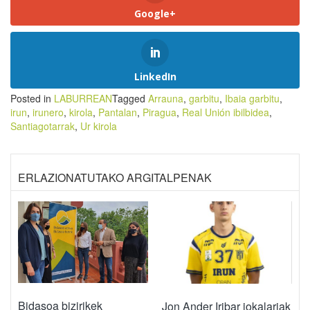
Google+
LinkedIn
Posted in
LABURREAN
Tagged
Arrauna
,
garbitu
,
Ibaia garbitu
,
irun
,
irunero
,
kirola
,
Pantalan
,
Piragua
,
Real Unión ibilbidea
,
Santiagotarrak
,
Ur kirola
ERLAZIONATUTAKO ARGITALPENAK
Bidasoa bizirikek
Jon Ander Iribar jokalariak