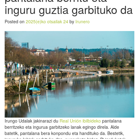
inguru guztia garbituko da
Posted on
2025(e)ko otsailak 24
by
Irunero
Irungo Udalak jakinarazi du
Real Unión ibilbideko
pantalana
berritzeko eta ingurua garbitzeko lanak egingo direla. Alde
batetik, pantalana bera konpondu eta handituko da. Bestetik,