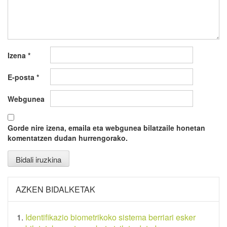
Izena
*
E-posta
*
Webgunea
Gorde nire izena, emaila eta webgunea bilatzaile honetan
komentatzen dudan hurrengorako.
AZKEN BIDALKETAK
Identifikazio biometrikoko sistema berriari esker