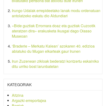
bilatutako pertsona bat atxilotu dute Irunen
Irungo Udalak errepideetako lanak modu ordenatuan
antolatzeko eskatu dio Aldundiari
«Bide guztiak Erromara doaz eta guztiak Cuzcotik
ateratzen dira» erakusketa ikusgai dago Oiasso
Museoan
‘Braderie – Merkatu Kalean’ azokaren 40. edizioa
abiatuko du Mugan elkarteak gaur Irunen
Irun Zuzenean zikloak bederatzi kontzertu eskainiko
ditu urriko bost larunbatetan
KATEGORIAK
Aitzina
Argazki-erreportajea
Berriak