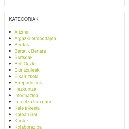
KATEGORIAK
Aitzina
Argazki-erreportajea
Berriak
Bertatik Bertara
Bertsoak
Beti Gazte
Ekintzaileak
Elkarrizketa
Erreportajeak
Hezkuntza
Informazioa
Irun atzo Irun gaur
Kale inkesta
Kalean Bai
Kirolak
Kolaborazioa