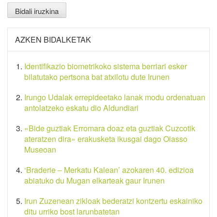
AZKEN BIDALKETAK
Identifikazio biometrikoko sistema berriari esker
bilatutako pertsona bat atxilotu dute Irunen
Irungo Udalak errepideetako lanak modu ordenatuan
antolatzeko eskatu dio Aldundiari
«Bide guztiak Erromara doaz eta guztiak Cuzcotik
ateratzen dira» erakusketa ikusgai dago Oiasso
Museoan
‘Braderie – Merkatu Kalean’ azokaren 40. edizioa
abiatuko du Mugan elkarteak gaur Irunen
Irun Zuzenean zikloak bederatzi kontzertu eskainiko
ditu urriko bost larunbatetan