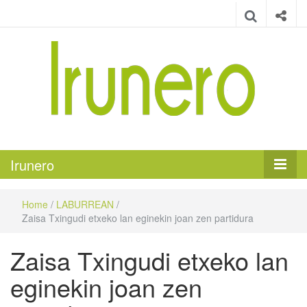
Irunero
Irungo euskarazko aldizkaria
Irunero
Home
/
LABURREAN
/
Zaisa Txingudi etxeko lan eginekin joan zen partidura
Zaisa Txingudi etxeko lan
eginekin joan zen