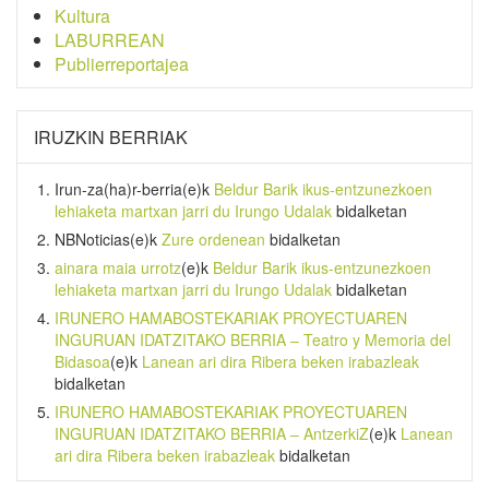
Kultura
LABURREAN
Publierreportajea
IRUZKIN BERRIAK
Irun-za(ha)r-berria
(e)k
Beldur Barik ikus-entzunezkoen
lehiaketa martxan jarri du Irungo Udalak
bidalketan
NBNoticias
(e)k
Zure ordenean
bidalketan
ainara maia urrotz
(e)k
Beldur Barik ikus-entzunezkoen
lehiaketa martxan jarri du Irungo Udalak
bidalketan
IRUNERO HAMABOSTEKARIAK PROYECTUAREN
INGURUAN IDATZITAKO BERRIA – Teatro y Memoria del
Bidasoa
(e)k
Lanean ari dira Ribera beken irabazleak
bidalketan
IRUNERO HAMABOSTEKARIAK PROYECTUAREN
INGURUAN IDATZITAKO BERRIA – AntzerkiZ
(e)k
Lanean
ari dira Ribera beken irabazleak
bidalketan