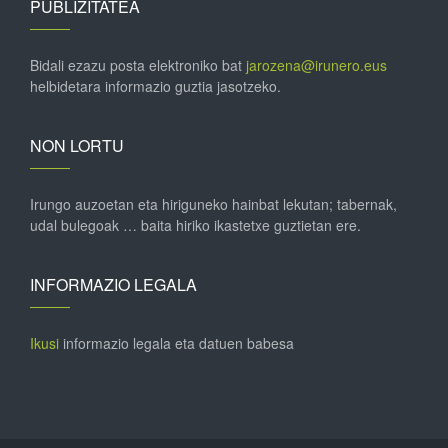
PUBLIZITATEA
Bidali ezazu posta elektroniko bat
jarozena@irunero.eus
helbidetara informazio guztia jasotzeko.
NON LORTU
Irungo auzoetan eta hiriguneko hainbat lekutan; tabernak,
udal bulegoak … baita hiriko ikastetxe guztietan ere.
INFORMAZIO LEGALA
Ikusi
informazio legala eta datuen babesa