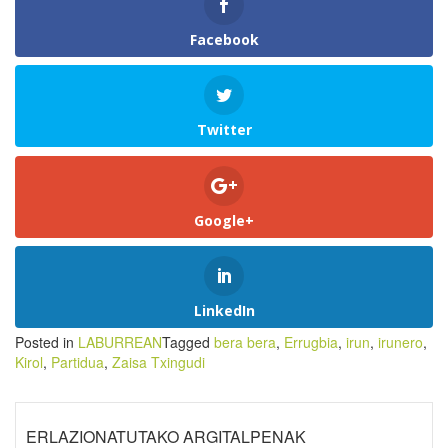
Facebook
Twitter
Google+
LinkedIn
Posted in
LABURREAN
Tagged
bera bera
,
Errugbia
,
irun
,
irunero
,
Kirol
,
Partidua
,
Zaisa Txingudi
ERLAZIONATUTAKO ARGITALPENAK