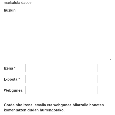
markatuta daude
Iruzkin
Izena
*
E-posta
*
Webgunea
Gorde nire izena, emaila eta webgunea bilatzaile honetan
komentatzen dudan hurrengorako.