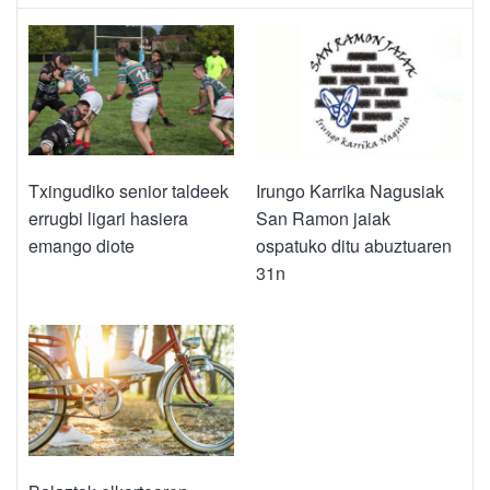
Txingudiko senior taldeek
Irungo Karrika Nagusiak
errugbi ligari hasiera
San Ramon jaiak
emango diote
ospatuko ditu abuztuaren
31n