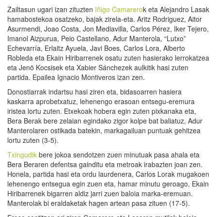
Zailtasun ugari izan zituzten
Iñigo Camarero
k eta Alejandro Lasak
hamabostekoa osatzeko, bajak zirela-eta. Aritz Rodriguez, Aitor
Asurmendi, Joao Costa, Jon Mediavilla, Carlos Pérez, Iker Tejero,
Imanol Aizpurua, Peio Castellano, Adur Manterola, “Lutxo”
Echevarría, Erlaitz Ayuela, Javi Boes, Carlos Lora, Alberto
Robleda eta Ekain Hiribarrenek osatu zuten hasierako lerrokatzea
eta Jenö Kocsisek eta Xabier Sánchezek aulkitik hasi zuten
partida. Epailea Ignacio Montiveros izan zen.
Donostiarrak indartsu hasi ziren eta, bidasoarren hasiera
kaskarra aprobetxatuz, lehenengo erasoan entsegu-eremura
iristea lortu zuten. Etxekoak hobera egin zuten pixkanaka eta,
Bera Berak bere zelaian egindako zigor kolpe bat baliatuz, Adur
Manterolaren ostikada batekin, markagailuan puntuak gehitzea
lortu zuten (3-5).
Txingudik
bere jokoa sendotzen zuen minutuak pasa ahala eta
Bera Beraren defentsa gainditu eta metroak irabazten joan zen.
Honela, partida hasi eta ordu laurdenera, Carlos Lorak mugakoen
lehenengo entsegua egin zuen eta, hamar minutu geroago, Ekain
Hiribarrenek bigarren aldiz jarri zuen baloia marka-eremuan.
Manterolak bi eraldaketak hagen artean pasa zituen (17-5).