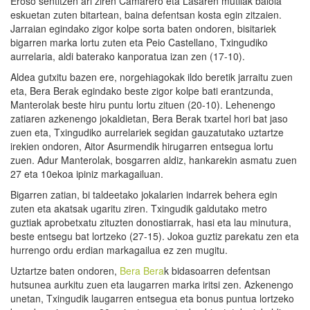
Eroso sentitzen ari ziren Camarero eta Lasaren mutilak baloia
eskuetan zuten bitartean, baina defentsan kosta egin zitzaien.
Jarraian egindako zigor kolpe sorta baten ondoren, bisitariek
bigarren marka lortu zuten eta Peio Castellano, Txingudiko
aurrelaria, aldi baterako kanporatua izan zen (17-10).
Aldea gutxitu bazen ere, norgehiagokak ildo beretik jarraitu zuen
eta, Bera Berak egindako beste zigor kolpe bati erantzunda,
Manterolak beste hiru puntu lortu zituen (20-10). Lehenengo
zatiaren azkenengo jokaldietan, Bera Berak txartel hori bat jaso
zuen eta, Txingudiko aurrelariek segidan gauzatutako uztartze
irekien ondoren, Aitor Asurmendik hirugarren entsegua lortu
zuen. Adur Manterolak, bosgarren aldiz, hankarekin asmatu zuen
27 eta 10ekoa ipiniz markagailuan.
Bigarren zatian, bi taldeetako jokalarien indarrek behera egin
zuten eta akatsak ugaritu ziren. Txingudik galdutako metro
guztiak aprobetxatu zituzten donostiarrak, hasi eta lau minutura,
beste entsegu bat lortzeko (27-15). Jokoa guztiz parekatu zen eta
hurrengo ordu erdian markagailua ez zen mugitu.
Uztartze baten ondoren,
Bera Bera
k bidasoarren defentsan
hutsunea aurkitu zuen eta laugarren marka iritsi zen. Azkenengo
unetan, Txingudik laugarren entsegua eta bonus puntua lortzeko