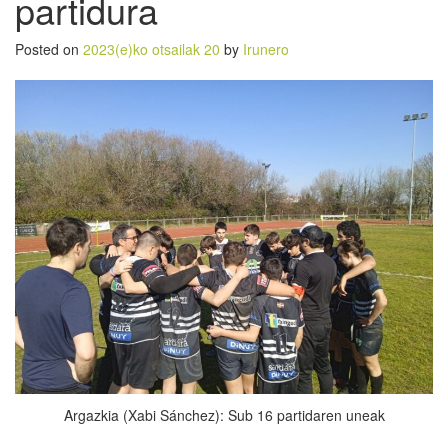
partidura
Posted on
2023(e)ko otsailak 20
by
Irunero
Argazkia (Xabi Sánchez): Sub 16 partidaren uneak