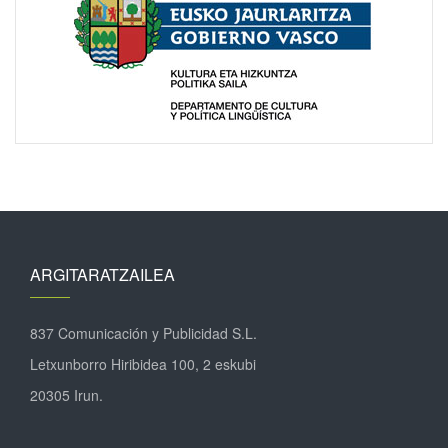
ARGITARATZAILEA
837 Comunicación y Publicidad S.L.
Letxunborro Hiribidea 100, 2 eskubi
20305 Irun.