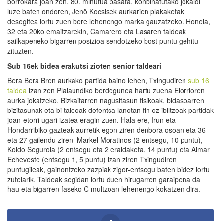
borrokara joan zen. 80. minutua pasata, konbinatutako jokaldi
luze baten ondoren, Jenö Kocsisek aurkarien plakaketak
desegitea lortu zuen bere lehenengo marka gauzatzeko. Honela,
32 eta 20ko emaitzarekin, Camarero eta Lasaren taldeak
sailkapeneko bigarren posizioa sendotzeko bost puntu gehitu
zituzten.
Sub 16ek bidea erakutsi zioten senior taldeari
Bera Bera Bren aurkako partida baino lehen, Txingudiren
sub 16
taldea
izan zen Plaiaundiko berdegunea hartu zuena Elorrioren
aurka jokatzeko. Bizkaitarren nagusitasun fisikoak, bidasoarren
bizitasunak eta bi taldeak defentsa lanetan fin ez ibiltzeak partidak
joan-etorri ugari izatea eragin zuen. Hala ere, Irun eta
Hondarribiko gazteak aurretik egon ziren denbora osoan eta 36
eta 27 gailendu ziren. Markel Moratinos (2 entsegu, 10 puntu),
Koldo Segurola (2 entsegu eta 2 eraldaketa, 14 puntu) eta Aimar
Echeveste (entsegu 1, 5 puntu) izan ziren Txingudiren
puntugileak, gainontzeko zazpiak zigor-entsegu baten bidez lortu
zutelarik. Taldeak segidan lortu duen hirugarren garaipena da
hau eta bigarren faseko C multzoan lehenengo kokatzen dira.