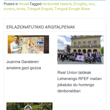
Posted in
Kirolak
Tagged
denboraldi hasiera
,
Errugbia
,
irun
,
irunero
,
kirola
,
Txingudi Errgubi
,
Txingudi Errugbi Kluba
ERLAZIONATUTAKO ARGITALPENAK
Juanma Garateren
amaiera gazi-gozoa
Real Union taldeak
Lehenengo RFEF mailan
jokatuko du hurrengo
denboraldian