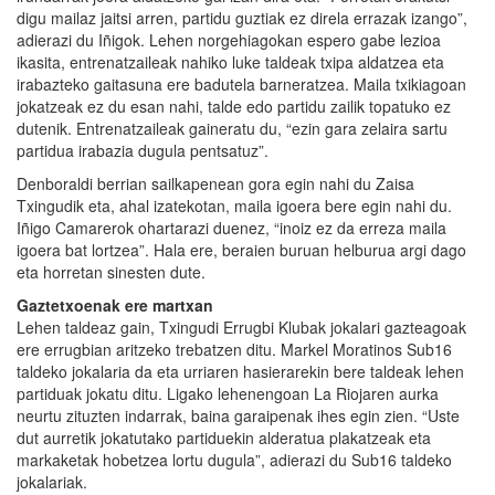
digu mailaz jaitsi arren, partidu guztiak ez direla errazak izango”,
adierazi du Iñigok. Lehen norgehiagokan espero gabe lezioa
ikasita, entrenatzaileak nahiko luke taldeak txipa aldatzea eta
irabazteko gaitasuna ere badutela barneratzea. Maila txikiagoan
jokatzeak ez du esan nahi, talde edo partidu zailik topatuko ez
dutenik. Entrenatzaileak gaineratu du, “ezin gara zelaira sartu
partidua irabazia dugula pentsatuz”.
Denboraldi berrian sailkapenean gora egin nahi du Zaisa
Txingudik eta, ahal izatekotan, maila igoera bere egin nahi du.
Iñigo Camarerok ohartarazi duenez, “inoiz ez da erreza maila
igoera bat lortzea”. Hala ere, beraien buruan helburua argi dago
eta horretan sinesten dute.
Gaztetxoenak ere martxan
Lehen taldeaz gain, Txingudi Errugbi Klubak jokalari gazteagoak
ere errugbian aritzeko trebatzen ditu. Markel Moratinos Sub16
taldeko jokalaria da eta urriaren hasierarekin bere taldeak lehen
partiduak jokatu ditu. Ligako lehenengoan La Riojaren aurka
neurtu zituzten indarrak, baina garaipenak ihes egin zien. “Uste
dut aurretik jokatutako partiduekin alderatua plakatzeak eta
markaketak hobetzea lortu dugula”, adierazi du Sub16 taldeko
jokalariak.