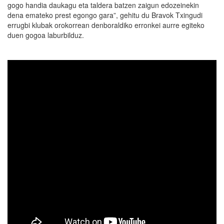
gogo handia daukagu eta taldera batzen zaigun edozeinekin
dena emateko prest egongo gara”, gehitu du Bravok Txingudi
errugbi klubak orokorrean denboraldiko erronkei aurre egiteko
duen gogoa laburbilduz.