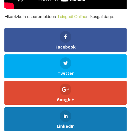
Elkarrizketa osoaren bideoa
Txingudi Online
n ikusgai dago.
Facebook
Twitter
Google+
LinkedIn