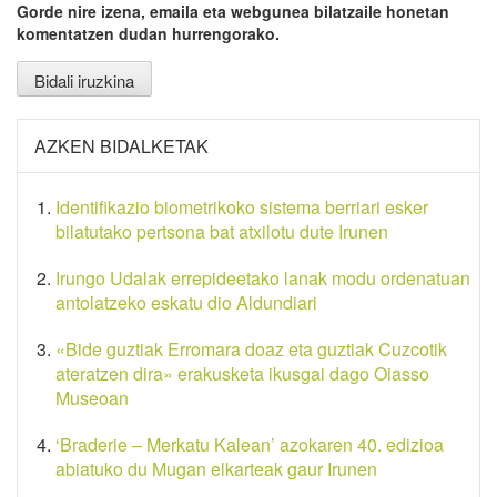
Gorde nire izena, emaila eta webgunea bilatzaile honetan
komentatzen dudan hurrengorako.
AZKEN BIDALKETAK
Identifikazio biometrikoko sistema berriari esker
bilatutako pertsona bat atxilotu dute Irunen
Irungo Udalak errepideetako lanak modu ordenatuan
antolatzeko eskatu dio Aldundiari
«Bide guztiak Erromara doaz eta guztiak Cuzcotik
ateratzen dira» erakusketa ikusgai dago Oiasso
Museoan
‘Braderie – Merkatu Kalean’ azokaren 40. edizioa
abiatuko du Mugan elkarteak gaur Irunen