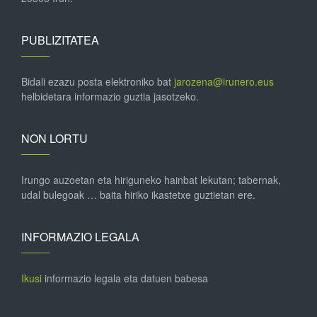
PUBLIZITATEA
Bidali ezazu posta elektroniko bat
jarozena@irunero.eus
helbidetara informazio guztia jasotzeko.
NON LORTU
Irungo auzoetan eta hiriguneko hainbat lekutan; tabernak,
udal bulegoak … baita hiriko ikastetxe guztietan ere.
INFORMAZIO LEGALA
Ikusi
informazio legala eta datuen babesa