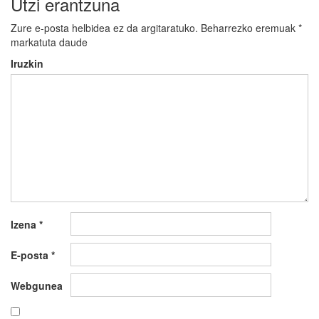
Utzi erantzuna
Zure e-posta helbidea ez da argitaratuko.
Beharrezko eremuak
*
markatuta daude
Iruzkin
Izena
*
E-posta
*
Webgunea