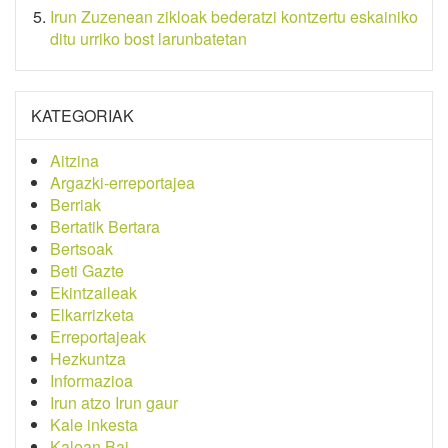
Irun Zuzenean zikloak bederatzi kontzertu eskainiko
ditu urriko bost larunbatetan
KATEGORIAK
Aitzina
Argazki-erreportajea
Berriak
Bertatik Bertara
Bertsoak
Beti Gazte
Ekintzaileak
Elkarrizketa
Erreportajeak
Hezkuntza
Informazioa
Irun atzo Irun gaur
Kale inkesta
Kalean Bai