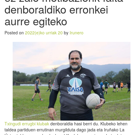
denboraldiko erronkei
aurre egiteko
Posted on
2022(e)ko urriak 20
by
Irunero
Txingudi errugbi klubak
denboraldia hasi berri du. Klubeko lehen
taldea partiduen errutinan murgilduta dago jada eta Iruñako La