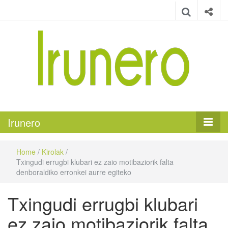
Irunero
Irungo euskarazko aldizkaria
Irunero
Home
/
Kirolak
/
Txingudi errugbi klubari ez zaio motibaziorik falta
denboraldiko erronkei aurre egiteko
Txingudi errugbi klubari
ez zaio motibaziorik falta