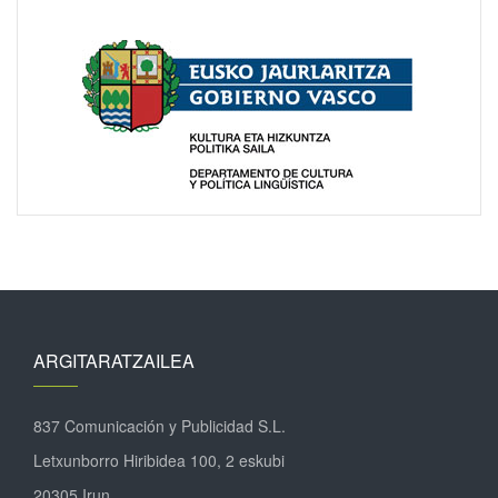
ARGITARATZAILEA
837 Comunicación y Publicidad S.L.
Letxunborro Hiribidea 100, 2 eskubi
20305 Irun.