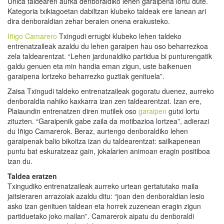
Única taldearen aurka denboraldiko lehen garaipena lortu dute.
Kategoria txikiagoetan dabiltzan klubeko taldeak ere lanean ari
dira denboraldian zehar beraien onena erakusteko.
Iñigo Camarero
Txingudi errugbi klubeko lehen taldeko
entrenatzaileak azaldu du lehen garaipen hau oso beharrezkoa
zela taldearentzat. “Lehen jardunaldiko partidua bi punturengatik
galdu genuen eta min handia eman zigun, uste baikenuen
garaipena lortzeko beharrezko guztiak genituela”.
Zaisa Txingudi taldeko entrenatzaileak gogoratu duenez, aurreko
denboraldia nahiko kaxkarra izan zen taldearentzat. Izan ere,
Plaiaundin entrenatzen diren mutilek oso
garaipen
gutxi lortu
zituzten. “Garaipenik gabe zaila da motibazioa lortzea”, adierazi
du Iñigo Camarerok. Beraz, aurtengo denboraldiko lehen
garaipenak balio bikoitza izan du taldearentzat: sailkapenean
puntu bat eskuratzeaz gain, jokalarien animoan eragin positiboa
izan du.
Taldea eratzen
Txingudiko entrenatzaileak aurreko urtean gertatutako maila
jaitsieraren arrazoiak azaldu ditu: “joan den denboraldian lesio
asko izan genituen taldean eta horrek zuzenean eragin zigun
partiduetako joko mailan”. Camarerok aipatu du denboraldi