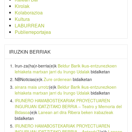
Kirolak
Kolaborazioa
Kultura
LABURREAN
Publierreportajea
IRUZKIN BERRIAK
Irun-za(ha)r-berria
(e)k
Beldur Barik ikus-entzunezkoen
lehiaketa martxan jarri du Irungo Udalak
bidalketan
NBNoticias
(e)k
Zure ordenean
bidalketan
ainara maia urrotz
(e)k
Beldur Barik ikus-entzunezkoen
lehiaketa martxan jarri du Irungo Udalak
bidalketan
IRUNERO HAMABOSTEKARIAK PROYECTUAREN
INGURUAN IDATZITAKO BERRIA – Teatro y Memoria del
Bidasoa
(e)k
Lanean ari dira Ribera beken irabazleak
bidalketan
IRUNERO HAMABOSTEKARIAK PROYECTUAREN
INGURUAN IDATZITAKO BERRIA – AntzerkiZ
(e)k
Lanean