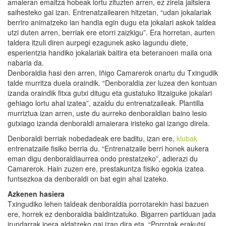
amaieran emaitza hobeak lortu zituzten arren, ez zirela jaitsiera
saihesteko gai izan. Entrenatzailearen hitzetan, “udan jokalariak
berriro animatzeko lan handia egin dugu eta jokalari askok taldea
utzi duten arren, berriak ere etorri zaizkigu”. Era horretan, aurten
taldera itzuli diren aurpegi ezagunek asko lagundu diete,
esperientzia handiko jokalariak baitira eta beteranoen maila ona
nabaria da.
Denboraldia hasi den arren, Iñigo Camarerok onartu du Txingudik
talde murritza duela oraindik. “Denboraldia zer luzea den kontuan
izanda oraindik fitxa gutxi ditugu eta gustatuko litzaiguke jokalari
gehiago lortu ahal izatea”, azaldu du entrenatzaileak. Plantilla
murriztua izan arren, uste du aurreko denboraldian baino lesio
gutxiago izanda denboraldi amaierara iristeko gai izango direla.
Denboraldi berriak nobedadeak ere baditu, izan ere,
klubak
entrenatzaile fisiko berria du. “Entrenatzaile berri honek aukera
eman digu denboraldiaurrea ondo prestatzeko”, adierazi du
Camarerok. Hain zuzen ere, prestakuntza fisiko egokia izatea
funtsezkoa da denboraldi on bat egin ahal izateko.
Azkenen hasiera
Txingudiko lehen taldeak denboraldia porrotarekin hasi bazuen
ere, horrek ez denboraldia baldintzatuko. Bigarren partiduan jada
irundarrak joera aldatzeko gai izan dira eta. “Porrotak erakutsi