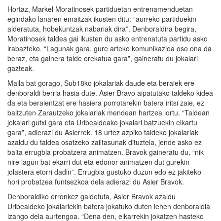
Hortaz, Markel Moratinosek partiduetan entrenamenduetan
egindako lanaren emaitzak ikusten ditu: “aurreko partiduekin
alderatuta, hobekuntzak nabariak dira”. Denboraldira begira,
Moratinosek taldea gai ikusten du asko entrenatuta partidu asko
irabazteko. “Lagunak gara, gure arteko komunikazioa oso ona da
beraz, eta gainera talde orekatua gara”, gaineratu du jokalari
gazteak.
Maila bat gorago, Sub18ko jokalariak daude eta beraiek ere
denboraldi berria hasia dute. Asier Bravo aipatutako taldeko kidea
da eta beraientzat ere hasiera porrotarekin batera iritsi zaie, ez
baitzuten Zarautzeko jokalariak mendean hartzea lortu. “Taldean
jokalari gutxi gara eta Uribealdeako jokalari batzuekin elkartu
gara”, adierazi du Asierrek. 18 urtez azpiko taldeko jokalariak
azaldu du taldea osatzeko zailtasunak dituztela, jende asko ez
baita errugbia probatzera animatzen. Bravok gaineratu du, “nik
nire lagun bat ekarri dut eta edonor animatzen dut gurekin
jolastera etorri dadin”. Errugbia gustuko duzun edo ez jakiteko
hori probatzea funtsezkoa dela adierazi du Asier Bravok.
Denboraldiko erronkez galdetuta, Asier Bravok azaldu
Uribealdeko jokalariekin batera jokatuko duten lehen denboraldia
izango dela aurtengoa. “Dena den, elkarrekin jokatzen hasteko