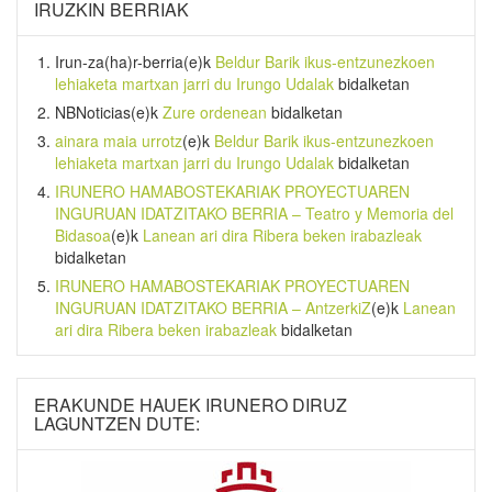
IRUZKIN BERRIAK
Irun-za(ha)r-berria
(e)k
Beldur Barik ikus-entzunezkoen
lehiaketa martxan jarri du Irungo Udalak
bidalketan
NBNoticias
(e)k
Zure ordenean
bidalketan
ainara maia urrotz
(e)k
Beldur Barik ikus-entzunezkoen
lehiaketa martxan jarri du Irungo Udalak
bidalketan
IRUNERO HAMABOSTEKARIAK PROYECTUAREN
INGURUAN IDATZITAKO BERRIA – Teatro y Memoria del
Bidasoa
(e)k
Lanean ari dira Ribera beken irabazleak
bidalketan
IRUNERO HAMABOSTEKARIAK PROYECTUAREN
INGURUAN IDATZITAKO BERRIA – AntzerkiZ
(e)k
Lanean
ari dira Ribera beken irabazleak
bidalketan
ERAKUNDE HAUEK IRUNERO DIRUZ
LAGUNTZEN DUTE: