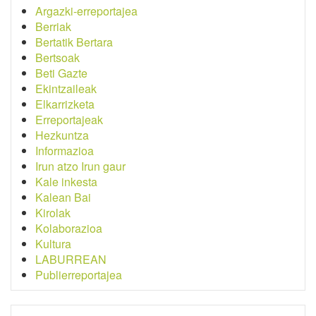
Argazki-erreportajea
Berriak
Bertatik Bertara
Bertsoak
Beti Gazte
Ekintzaileak
Elkarrizketa
Erreportajeak
Hezkuntza
Informazioa
Irun atzo Irun gaur
Kale inkesta
Kalean Bai
Kirolak
Kolaborazioa
Kultura
LABURREAN
Publierreportajea