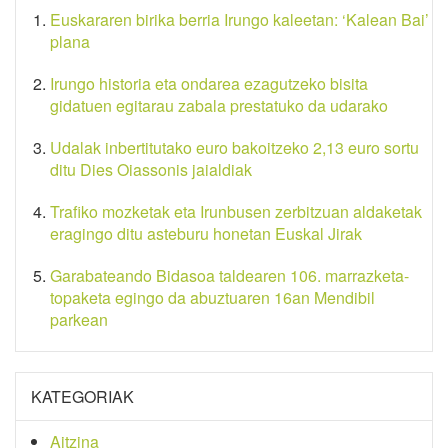
Euskararen birika berria Irungo kaleetan: ‘Kalean Bai’
plana
Irungo historia eta ondarea ezagutzeko bisita
gidatuen egitarau zabala prestatuko da udarako
Udalak inbertitutako euro bakoitzeko 2,13 euro sortu
ditu Dies Oiassonis jaialdiak
Trafiko mozketak eta Irunbusen zerbitzuan aldaketak
eragingo ditu asteburu honetan Euskal Jirak
Garabateando Bidasoa taldearen 106. marrazketa-
topaketa egingo da abuztuaren 16an Mendibil
parkean
KATEGORIAK
Aitzina