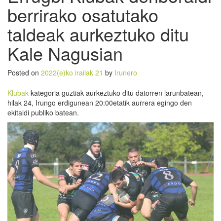
berrirako osatutako
taldeak aurkeztuko ditu
Kale Nagusian
Posted on
2022(e)ko irailak 21
by
Irunero
Klubak
kategoria guztiak aurkeztuko ditu datorren larunbatean,
hilak 24, Irungo erdigunean 20:00etatik aurrera egingo den
ekitaldi publiko batean.