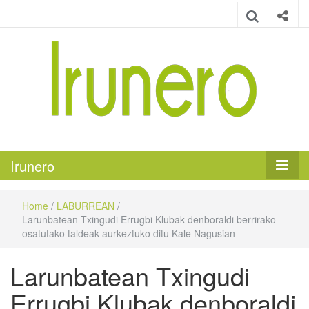
Irunero
Irungo euskarazko aldizkaria
Irunero
Home
/
LABURREAN
/
Larunbatean Txingudi Errugbi Klubak denboraldi berrirako
osatutako taldeak aurkeztuko ditu Kale Nagusian
Larunbatean Txingudi
Errugbi Klubak denboraldi