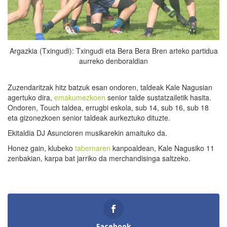
Argazkia (Txingudi): Txingudi eta Bera Bera Bren arteko partidua
aurreko denboraldian
Zuzendaritzak hitz batzuk esan ondoren, taldeak Kale Nagusian
agertuko dira,
emakumezkoen
senior talde sustatzailetik hasita.
Ondoren, Touch taldea, errugbi eskola, sub 14, sub 16, sub 18
eta gizonezkoen senior taldeak aurkeztuko dituzte.
Ekitaldia DJ Asuncioren musikarekin amaituko da.
Honez gain, klubeko
tabernaren
kanpoaldean, Kale Nagusiko 11
zenbakian, karpa bat jarriko da merchandisinga saltzeko.
Facebook