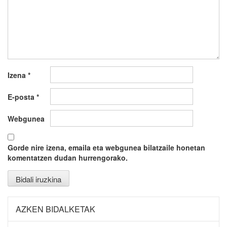
Izena
*
E-posta
*
Webgunea
Gorde nire izena, emaila eta webgunea bilatzaile honetan
komentatzen dudan hurrengorako.
AZKEN BIDALKETAK