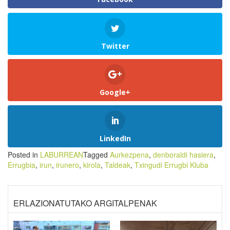
Twitter
Google+
LinkedIn
Posted in
LABURREAN
Tagged
Aurkezpena
,
denboraldi hasiera
,
Errugbia
,
irun
,
irunero
,
kirola
,
Taldeak
,
Txingudi Errugbi Kluba
ERLAZIONATUTAKO ARGITALPENAK