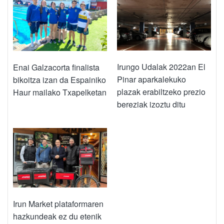
Irungo Udalak 2022an El
Enai Galzacorta finalista
Pinar aparkalekuko
bikoitza izan da Espainiko
plazak erabiltzeko prezio
Haur mailako Txapelketan
bereziak izoztu ditu
Irun Market plataformaren
hazkundeak ez du etenik