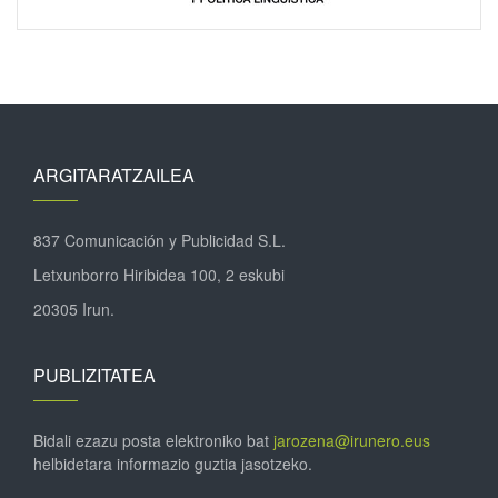
ARGITARATZAILEA
837 Comunicación y Publicidad S.L.
Letxunborro Hiribidea 100, 2 eskubi
20305 Irun.
PUBLIZITATEA
Bidali ezazu posta elektroniko bat
jarozena@irunero.eus
helbidetara informazio guztia jasotzeko.