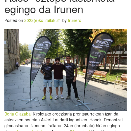
egingo da Irunen
Posted on
2022(e)ko irailak 21
by
Irunero
Borja Olazabal
Kiroletako ordezkaria prentsaurrekoan izan da
asteazken honetan Asiert Landarti laguntzen. Honek, Denontzat
gimnasioaren izenean, irailaren 24an (larunbata) hirian egingo