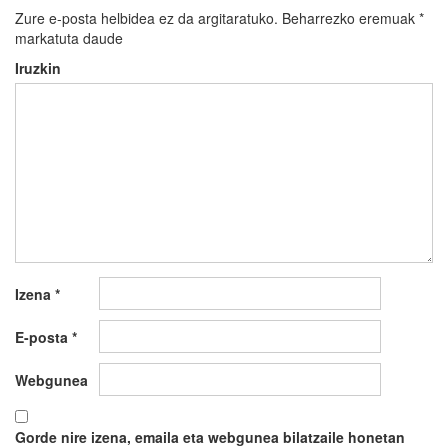
Zure e-posta helbidea ez da argitaratuko.
Beharrezko eremuak
*
markatuta daude
Iruzkin
Izena
*
E-posta
*
Webgunea
Gorde nire izena, emaila eta webgunea bilatzaile honetan