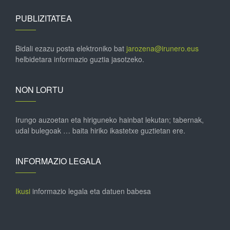
PUBLIZITATEA
Bidali ezazu posta elektroniko bat
jarozena@irunero.eus
helbidetara informazio guztia jasotzeko.
NON LORTU
Irungo auzoetan eta hiriguneko hainbat lekutan; tabernak,
udal bulegoak … baita hiriko ikastetxe guztietan ere.
INFORMAZIO LEGALA
Ikusi
informazio legala eta datuen babesa