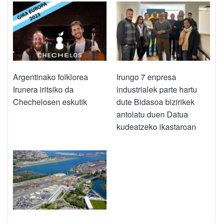
Argentinako folklorea
Irungo 7 enpresa
Irunera iritsiko da
industrialek parte hartu
Chechelosen eskutik
dute Bidasoa bizirikek
antolatu duen Datua
kudeatzeko ikastaroan