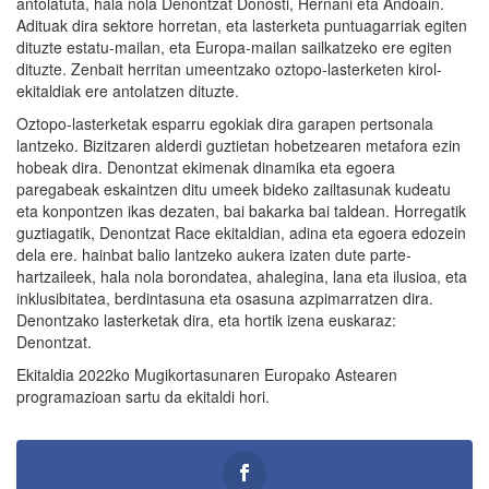
antolatuta, hala nola Denontzat Donosti, Hernani eta Andoain.
Adituak dira sektore horretan, eta lasterketa puntuagarriak egiten
dituzte estatu-mailan, eta Europa-mailan sailkatzeko ere egiten
dituzte. Zenbait herritan umeentzako oztopo-lasterketen kirol-
ekitaldiak ere antolatzen dituzte.
Oztopo-lasterketak esparru egokiak dira garapen pertsonala
lantzeko. Bizitzaren alderdi guztietan hobetzearen metafora ezin
hobeak dira. Denontzat ekimenak dinamika eta egoera
paregabeak eskaintzen ditu umeek bideko zailtasunak kudeatu
eta konpontzen ikas dezaten, bai bakarka bai taldean. Horregatik
guztiagatik, Denontzat Race ekitaldian, adina eta egoera edozein
dela ere. hainbat balio lantzeko aukera izaten dute parte-
hartzaileek, hala nola borondatea, ahalegina, lana eta ilusioa, eta
inklusibitatea, berdintasuna eta osasuna azpimarratzen dira.
Denontzako lasterketak dira, eta hortik izena euskaraz:
Denontzat.
Ekitaldia 2022ko Mugikortasunaren Europako Astearen
programazioan sartu da ekitaldi hori.