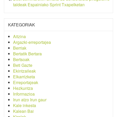
taldeak Espainiako Sprint Txapelketan
KATEGORIAK
Aitzina
Argazki-erreportajea
Berriak
Bertatik Bertara
Bertsoak
Beti Gazte
Ekintzaileak
Elkarrizketa
Erreportajeak
Hezkuntza
Informazioa
Irun atzo Irun gaur
Kale inkesta
Kalean Bai
Kirolak