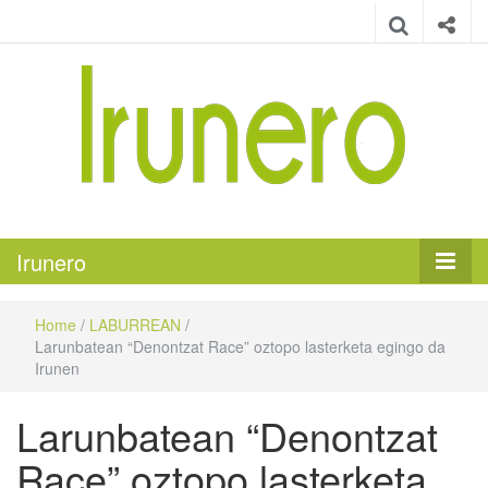
Irunero
Irungo euskarazko aldizkaria
Irunero
Home
/
LABURREAN
/
Larunbatean “Denontzat Race” oztopo lasterketa egingo da
Irunen
Larunbatean “Denontzat
Race” oztopo lasterketa