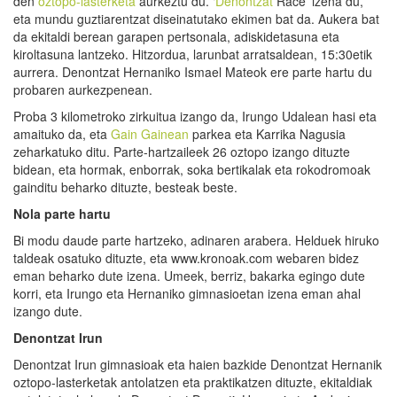
den
oztopo-lasterketa
aurkeztu du. ‘
Denontzat
Race’ izena du,
eta mundu guztiarentzat diseinatutako ekimen bat da. Aukera bat
da ekitaldi berean garapen pertsonala, adiskidetasuna eta
kiroltasuna lantzeko. Hitzordua, larunbat arratsaldean, 15:30etik
aurrera. Denontzat Hernaniko Ismael Mateok ere parte hartu du
probaren aurkezpenean.
Proba 3 kilometroko zirkuitua izango da, Irungo Udalean hasi eta
amaituko da, eta
Gain Gainean
parkea eta Karrika Nagusia
zeharkatuko ditu. Parte-hartzaileek 26 oztopo izango dituzte
bidean, eta hormak, enborrak, soka bertikalak eta rokodromoak
gainditu beharko dituzte, besteak beste.
Nola parte hartu
Bi modu daude parte hartzeko, adinaren arabera. Helduek hiruko
taldeak osatuko dituzte, eta www.kronoak.com webaren bidez
eman beharko dute izena. Umeek, berriz, bakarka egingo dute
korri, eta Irungo eta Hernaniko gimnasioetan izena eman ahal
izango dute.
Denontzat Irun
Denontzat Irun gimnasioak eta haien bazkide Denontzat Hernanik
oztopo-lasterketak antolatzen eta praktikatzen dituzte, ekitaldiak