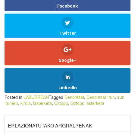
Facebook
Twitter
Google+
LinkedIn
Posted in
LABURREAN
Tagged
Denontzat
,
Denontzat Irun
,
irun
,
irunero
,
kirola
,
lasterketa
,
Oztopo
,
Oztopo lasterketa
ERLAZIONATUTAKO ARGITALPENAK