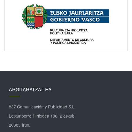
ARGITARATZAILEA
837 Comunicación y Publicidad S.L.
Letxunborro Hiribidea 100, 2 eskubi
20305 Irun.