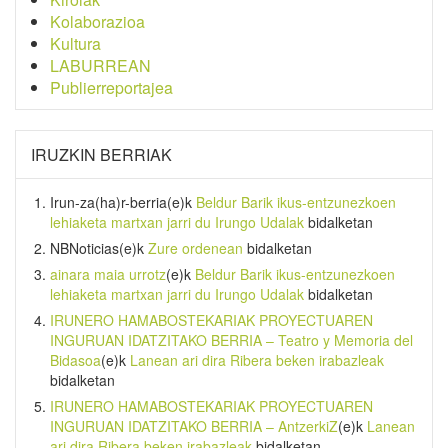
Kolaborazioa
Kultura
LABURREAN
Publierreportajea
IRUZKIN BERRIAK
Irun-za(ha)r-berria
(e)k
Beldur Barik ikus-entzunezkoen
lehiaketa martxan jarri du Irungo Udalak
bidalketan
NBNoticias
(e)k
Zure ordenean
bidalketan
ainara maia urrotz
(e)k
Beldur Barik ikus-entzunezkoen
lehiaketa martxan jarri du Irungo Udalak
bidalketan
IRUNERO HAMABOSTEKARIAK PROYECTUAREN
INGURUAN IDATZITAKO BERRIA – Teatro y Memoria del
Bidasoa
(e)k
Lanean ari dira Ribera beken irabazleak
bidalketan
IRUNERO HAMABOSTEKARIAK PROYECTUAREN
INGURUAN IDATZITAKO BERRIA – AntzerkiZ
(e)k
Lanean
ari dira Ribera beken irabazleak
bidalketan