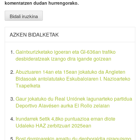
komentatzen dudan hurrengorako.
AZKEN BIDALKETAK
Gaintxurizketako igoeran eta GI-636an trafiko
desbideratzeak izango dira igande goizean
Abuztuaren 14an eta 15ean jokatuko da Angleten
Bidasoak antolatutako Eskubaloiaren I. Nazioarteko
Txapelketa
Gaur jokatuko du Real Uniónek lagunarteko partidua
Deportivo Alavésen aurka El Rollo zelaian
Irundarrek 5etik 4,8ko puntuazioa eman diote
Udaleko HAZ zerbitzuari 2025ean
Bost dominarekin amaitu du denboraldia piraguismo