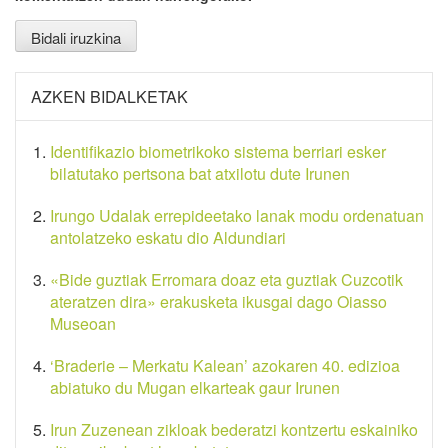
AZKEN BIDALKETAK
Identifikazio biometrikoko sistema berriari esker
bilatutako pertsona bat atxilotu dute Irunen
Irungo Udalak errepideetako lanak modu ordenatuan
antolatzeko eskatu dio Aldundiari
«Bide guztiak Erromara doaz eta guztiak Cuzcotik
ateratzen dira» erakusketa ikusgai dago Oiasso
Museoan
‘Braderie – Merkatu Kalean’ azokaren 40. edizioa
abiatuko du Mugan elkarteak gaur Irunen
Irun Zuzenean zikloak bederatzi kontzertu eskainiko