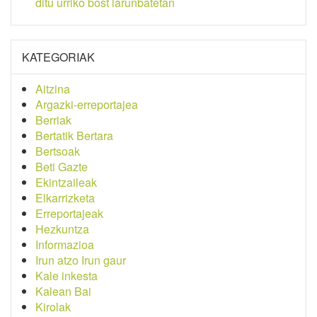
ditu urriko bost larunbatetan
KATEGORIAK
Aitzina
Argazki-erreportajea
Berriak
Bertatik Bertara
Bertsoak
Beti Gazte
Ekintzaileak
Elkarrizketa
Erreportajeak
Hezkuntza
Informazioa
Irun atzo Irun gaur
Kale inkesta
Kalean Bai
Kirolak