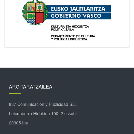
ARGITARATZAILEA
837 Comunicación y Publicidad S.L.
Letxunborro Hiribidea 100, 2 eskubi
20305 Irun.