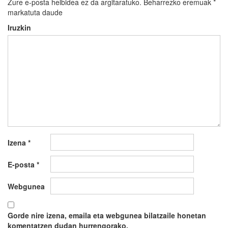
Zure e-posta helbidea ez da argitaratuko.
Beharrezko eremuak
*
markatuta daude
Iruzkin
Izena
*
E-posta
*
Webgunea
Gorde nire izena, emaila eta webgunea bilatzaile honetan
komentatzen dudan hurrengorako.