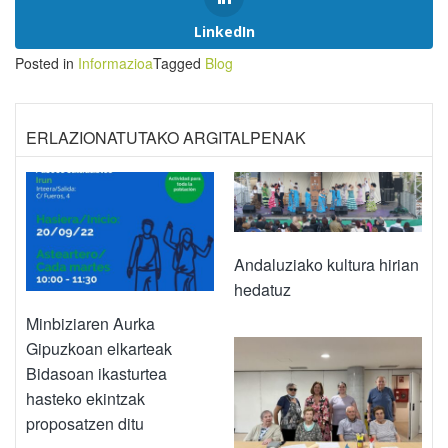
LinkedIn
Posted in
Informazioa
Tagged
Blog
ERLAZIONATUTAKO ARGITALPENAK
Andaluziako kultura hirian
hedatuz
Minbiziaren Aurka
Gipuzkoan elkarteak
Bidasoan ikasturtea
hasteko ekintzak
proposatzen ditu