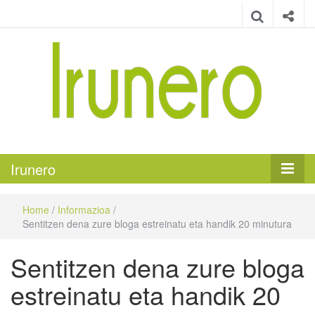
Irunero
Irungo euskarazko aldizkaria
Irunero
Home
/
Informazioa
/
Sentitzen dena zure bloga estreinatu eta handik 20 minutura
Sentitzen dena zure bloga
estreinatu eta handik 20