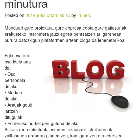
minutura
Posted on
2014(e)ko urtarrilak 15
by
Irunero
Munduari gure proiektua, gure enpresa edota gure gaitasunak
erakusteko Internetera jauzi egitea pentsatzen ari garenean,
burura datozkigun plataformen artean bloga da lehenetarikoa.
Egia esatera,
oso ideia ona
da:
• Oso
pertsonala
delako
• Merkea
delako
• Arauak geuk
jartzen
ditugulak
• Primerako aurkezpen-gutuna delako
Asteak (edo minutuak, asmoen, ezaugarri teknikoen eta
zailtasunen arabera) planeatzen, konfiguratzen eta edertzen