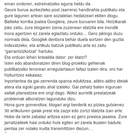
eman ondoren, estreinatzeko eguna heldu da.
Geure burua aurkezteko post (sarrera) handinahia publikatu eta
gure lagunen artean sare sozialetan hedatzeari ekiten diogu.
Baliteke korrika joatea Googlera, zeure buruaren bila. Hotzikarak
joko zaitu, zure blogaren izena zuzenean idatzita ere inondik
inora agertzen ez zarela egiaztatu orduko… Gero jakingo duzu
normala dela, Googlek denbora behar duela sortzen den guztia
indexatzeko, eta artikulu batzuk publikatu arte ez zaitu
“garrantzizkotzat” hartuko.
Eta orduan lehen krisialdia dator: zer idatzi?
Ixten edo abandonatzen diren blog-proiektu gehienak
publikatzeko tenorean erregulartasun faltaz izaten dira, oro har
hizkuntzez eskasiaz.
Inportantea da gai-zerrenda oparoa edukitzea, aldiro-aldiro ideiak
atera eta egoki garatu ahal izateko. Gai zehatz baten inguruan
sailak planeatzea ere ongi dago. Aldez aurretik prestatzeak
problemak alboratzen lagunduko dizu.
Hona gure gomendioa: blogari argi berderik ez piztea gutxienez
30 artikuluren gaiak prest eta zazpi edo zortzi idatzita izan arte.
Hobe da tarte zabalaz aritzea ezen ez gero presioa jasatea. Zure
jarraitzaileek hasi orduko huts egiten ari zarela ikusten badute,
pentsa zer nolako irudia transmititzen diezun…