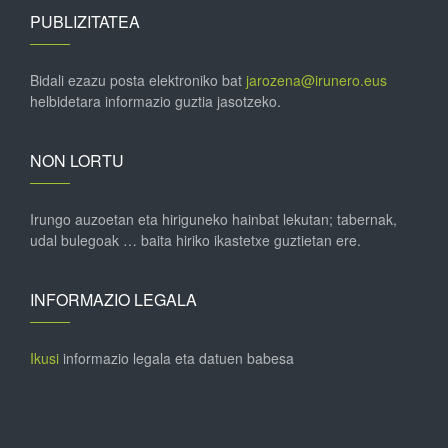
PUBLIZITATEA
Bidali ezazu posta elektroniko bat
jarozena@irunero.eus
helbidetara informazio guztia jasotzeko.
NON LORTU
Irungo auzoetan eta hiriguneko hainbat lekutan; tabernak,
udal bulegoak … baita hiriko ikastetxe guztietan ere.
INFORMAZIO LEGALA
Ikusi
informazio legala eta datuen babesa