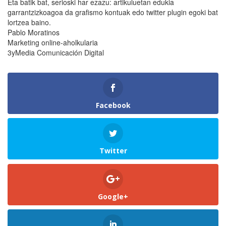
Eta batik bat, serioski har ezazu: artikuluetan edukia
garrantzizkoagoa da grafismo kontuak edo twitter plugin egoki bat
lortzea baino.
Pablo Moratinos
Marketing online-aholkularia
3yMedia Comunicación Digital
Facebook
Twitter
Google+