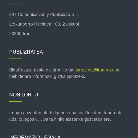
837 Comunicación y Publicidad S.L.
Letxunborro Hiribidea 100, 2 eskubi
20305 Irun.
PUBLIZITATEA
Bidali ezazu posta elektroniko bat
jarozena@irunero.eus
helbidetara informazio guztia jasotzeko.
NON LORTU
Irungo auzoetan eta hiriguneko hainbat lekutan; tabernak,
udal bulegoak … baita hiriko ikastetxe guztietan ere.
INFORMAZIO LEGALA