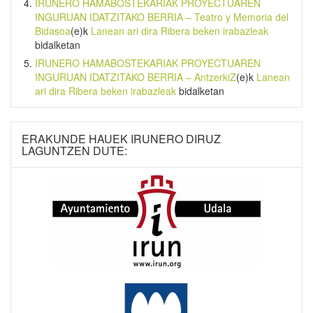
IRUNERO HAMABOSTEKARIAK PROYECTUAREN
INGURUAN IDATZITAKO BERRIA – Teatro y Memoria del
Bidasoa
(e)k
Lanean ari dira Ribera beken irabazleak
bidalketan
IRUNERO HAMABOSTEKARIAK PROYECTUAREN
INGURUAN IDATZITAKO BERRIA – AntzerkiZ
(e)k
Lanean
ari dira Ribera beken irabazleak
bidalketan
ERAKUNDE HAUEK IRUNERO DIRUZ
LAGUNTZEN DUTE: