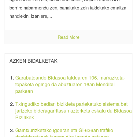
berriro nabarmendu zen, banakako zein taldekako emaitza
handiekin. Izan ere,...
Read More
AZKEN BIDALKETAK
Garabateando Bidasoa taldearen 106. marrazketa-
topaketa egingo da abuztuaren 16an Mendibil
parkean
Txingudiko badian bizikleta partekatuko sistema bat
jartzeko bideragarritasun azterketa eskatu du Bidasoa
Bizirikek
Gaintxurizketako igoeran eta GI-636an trafiko
desbideratzeak izango dira igande goizean