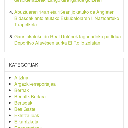
Abuztuaren 14an eta 15ean jokatuko da Angleten
Bidasoak antolatutako Eskubaloiaren I. Nazioarteko
Txapelketa
Gaur jokatuko du Real Uniónek lagunarteko partidua
Deportivo Alavésen aurka El Rollo zelaian
KATEGORIAK
Aitzina
Argazki-erreportajea
Berriak
Bertatik Bertara
Bertsoak
Beti Gazte
Ekintzaileak
Elkarrizketa
Erreportajeak