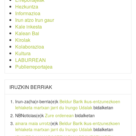
Hezkuntza
Informazioa
Irun atzo Irun gaur
Kale inkesta
Kalean Bai
Kirolak
Kolaborazioa
Kultura
LABURREAN
Publierreportajea
IRUZKIN BERRIAK
Irun-za(ha)r-berria
(e)k
Beldur Barik ikus-entzunezkoen
lehiaketa martxan jarri du Irungo Udalak
bidalketan
NBNoticias
(e)k
Zure ordenean
bidalketan
ainara maia urrotz
(e)k
Beldur Barik ikus-entzunezkoen
lehiaketa martxan jarri du Irungo Udalak
bidalketan