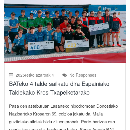
2025(e)ko azaroak 4
No Responses
BATeko 4 talde sailkatu dira Espainiako
Taldekako Kros Txapelketarako
Pasa den asteburuan Lasarteko hipodromoan Donostiako
Nazioarteko Krosaren 69. edizioa jokatu da. Maila
guztietako atletak bildu zituen probak. Parte-hartzea oso
ugaria izan zen eta, beste urte batez, Super Amara BAT