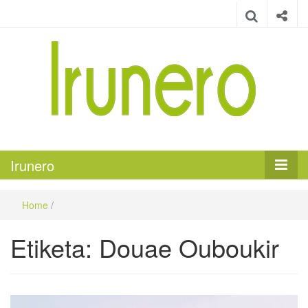
Irunero
Irungo euskarazko aldizkaria
Irunero
Home
/
Etiketa:
Douae Ouboukir