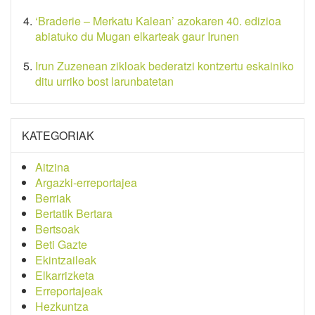
‘Braderie – Merkatu Kalean’ azokaren 40. edizioa
abiatuko du Mugan elkarteak gaur Irunen
Irun Zuzenean zikloak bederatzi kontzertu eskainiko
ditu urriko bost larunbatetan
KATEGORIAK
Aitzina
Argazki-erreportajea
Berriak
Bertatik Bertara
Bertsoak
Beti Gazte
Ekintzaileak
Elkarrizketa
Erreportajeak
Hezkuntza