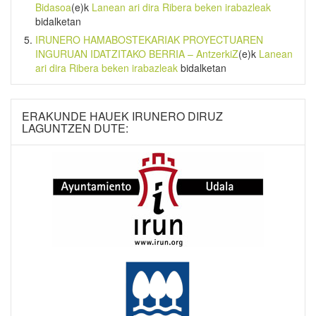
Bidasoa
(e)k
Lanean ari dira Ribera beken irabazleak
bidalketan
IRUNERO HAMABOSTEKARIAK PROYECTUAREN
INGURUAN IDATZITAKO BERRIA – AntzerkiZ
(e)k
Lanean
ari dira Ribera beken irabazleak
bidalketan
ERAKUNDE HAUEK IRUNERO DIRUZ
LAGUNTZEN DUTE: