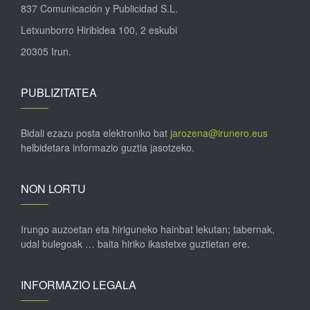
837 Comunicación y Publicidad S.L.
Letxunborro Hiribidea 100, 2 eskubi
20305 Irun.
PUBLIZITATEA
Bidali ezazu posta elektroniko bat
jarozena@irunero.eus
helbidetara informazio guztia jasotzeko.
NON LORTU
Irungo auzoetan eta hiriguneko hainbat lekutan; tabernak,
udal bulegoak … baita hiriko ikastetxe guztietan ere.
INFORMAZIO LEGALA