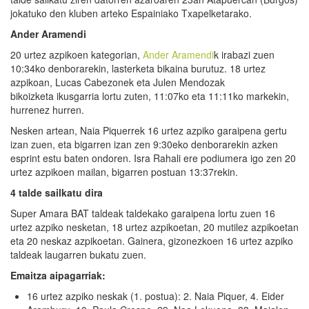
jokatuko den kluben arteko Espainiako Txapelketarako.
Ander Aramendi
20 urtez azpikoen kategorian,
Ander Aramendi
k irabazi zuen
10:34ko denborarekin, lasterketa bikaina burutuz. 18 urtez
azpikoan, Lucas Cabezonek eta Julen Mendozak
bikoizketa ikusgarria lortu zuten, 11:07ko eta 11:11ko markekin,
hurrenez hurren.
Nesken artean, Naia Piquerrek 16 urtez azpiko garaipena gertu
izan zuen, eta bigarren izan zen 9:30eko denborarekin azken
esprint estu baten ondoren. Isra Rahali ere podiumera igo zen 20
urtez azpikoen mailan, bigarren postuan 13:37rekin.
4
talde sailkatu dira
Super Amara BAT taldeak taldekako garaipena lortu zuen 16
urtez azpiko nesketan, 18 urtez azpikoetan, 20 mutilez azpikoetan
eta 20 neskaz azpikoetan. Gainera, gizonezkoen 16 urtez azpiko
taldeak laugarren bukatu zuen.
Emaitza aipagarriak:
16 urtez azpiko neskak (1. postua): 2. Naia Piquer, 4. Eider