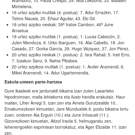
Aramburu, 10. Paula Crespo, 29. Noa Lekuona, 33. Maialen
Michelena.
16 urtez azpiko mutilak (4. postua): 7. Adur Errazkin, 17.
Telmo Nausia, 20. Eñaut Aguilar, 43. Eki Gil.
18 urtez azpiko neskak: 39ª Iratxe Cambon, 46ª June
Arrastua.
18 urtez azpiko mutilak (1. postua): 1. Lucas Cabezón, 2.
Julen Mendoza, 6. Urko Ibarguen, 16. Alai Cabello, 18. Jon
Casado, 27. Gorka García, 29. Hugo Vázquez, 37. Jon Pérez.
20 urtez azpiko neskak (1. postua): 2. Isra Rahali, 5. Irati Erro,
7. Izaskun Sanz, 9. Nahia Pikabea.
20 urtez azpikoa mutilak (1. postua): 1. Ander Aramendi, 6.
Mikel Aramendi, 14. Adur Ugartemendia.
Eskola-umeen
parte-hartzea
Gure ikasleek ere jardunaldi bikaina izan zuten Lasarteko
hipodromoan, maila lehiakorra eta ilusio handia erakutsiz. Haur
mailan, Liher Arregi 5. izan zen eta Amets Gurutzealde 10..
Emakumezkoen kimuetan, Jare Munduatek 6. postu bikaina lortu
zuen, ondoren Aia Erguin (10.) eta June Intxausti (11.).
Gizonezkoen kimuetan, Aitzol Iraola 5. helmugaratu zen,
lehenengoekin esprintean borrokatuz, eta Ager Elizalde 11. izan
zen.