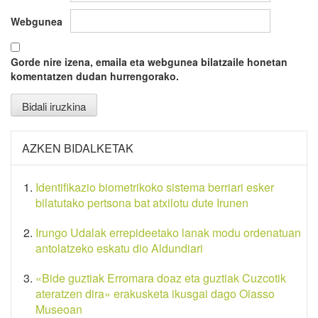
Webgunea
Gorde nire izena, emaila eta webgunea bilatzaile honetan
komentatzen dudan hurrengorako.
AZKEN BIDALKETAK
Identifikazio biometrikoko sistema berriari esker
bilatutako pertsona bat atxilotu dute Irunen
Irungo Udalak errepideetako lanak modu ordenatuan
antolatzeko eskatu dio Aldundiari
«Bide guztiak Erromara doaz eta guztiak Cuzcotik
ateratzen dira» erakusketa ikusgai dago Oiasso
Museoan