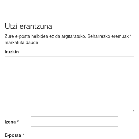
Utzi erantzuna
Zure e-posta helbidea ez da argitaratuko.
Beharrezko eremuak
*
markatuta daude
Iruzkin
Izena
*
E-posta
*