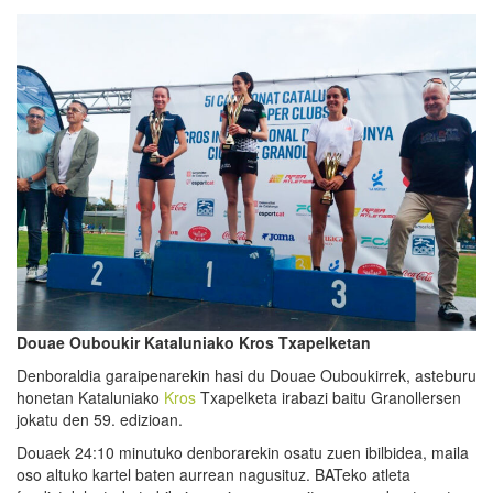
Douae Oubouki
r
Kataluniako Kros Txapelketan
Denboraldia garaipenarekin hasi du Douae Ouboukirrek, asteburu
honetan Kataluniako
Kros
Txapelketa irabazi baitu Granollersen
jokatu den 59. edizioan.
Douaek 24:10 minutuko denborarekin osatu zuen ibilbidea, maila
oso altuko kartel baten aurrean nagusituz. BATeko atleta