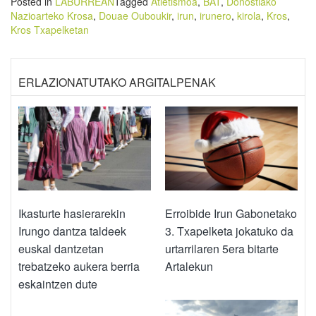
Posted in
LABURREAN
Tagged
Atletismoa
,
BAT
,
Donostiako
Nazioarteko Krosa
,
Douae Ouboukir
,
irun
,
irunero
,
kirola
,
Kros
,
Kros Txapelketan
ERLAZIONATUTAKO ARGITALPENAK
Ikasturte hasierarekin
Erroibide Irun Gabonetako
Irungo dantza taldeek
3. Txapelketa jokatuko da
euskal dantzetan
urtarrilaren 5era bitarte
trebatzeko aukera berria
Artalekun
eskaintzen dute