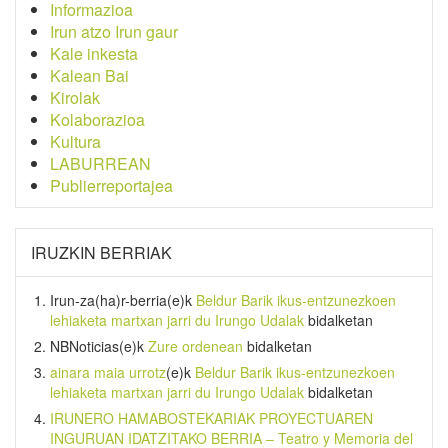
Informazioa
Irun atzo Irun gaur
Kale inkesta
Kalean Bai
Kirolak
Kolaborazioa
Kultura
LABURREAN
Publierreportajea
IRUZKIN BERRIAK
Irun-za(ha)r-berria
(e)k
Beldur Barik ikus-entzunezkoen
lehiaketa martxan jarri du Irungo Udalak
bidalketan
NBNoticias
(e)k
Zure ordenean
bidalketan
ainara maia urrotz
(e)k
Beldur Barik ikus-entzunezkoen
lehiaketa martxan jarri du Irungo Udalak
bidalketan
IRUNERO HAMABOSTEKARIAK PROYECTUAREN
INGURUAN IDATZITAKO BERRIA – Teatro y Memoria del