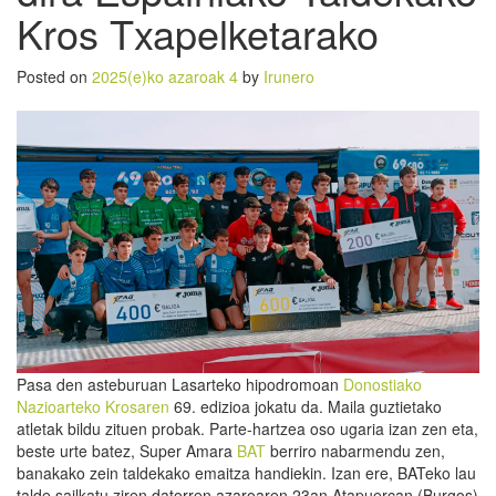
Kros Txapelketarako
Posted on
2025(e)ko azaroak 4
by
Irunero
Pasa den asteburuan Lasarteko hipodromoan
Donostiako
Nazioarteko Krosaren
69. edizioa jokatu da. Maila guztietako
atletak bildu zituen probak. Parte-hartzea oso ugaria izan zen eta,
beste urte batez, Super Amara
BAT
berriro nabarmendu zen,
banakako zein taldekako emaitza handiekin. Izan ere, BATeko lau
talde sailkatu ziren datorren azaroaren 23an Atapuercan (Burgos)