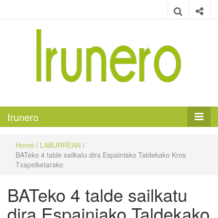
Irunero
Irungo euskarazko aldizkaria
Irunero
Home
/
LABURREAN
/
BATeko 4 talde sailkatu dira Espainiako Taldekako Kros
Txapelketarako
BATeko 4 talde sailkatu
dira Espainiako Taldekako