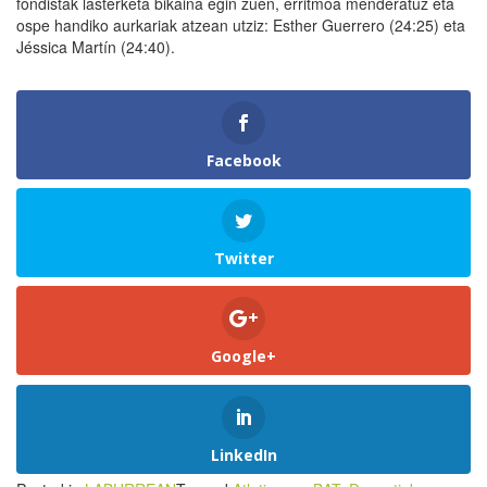
fondistak lasterketa bikaina egin zuen, erritmoa menderatuz eta
ospe handiko aurkariak atzean utziz: Esther Guerrero (24:25) eta
Jéssica Martín (24:40).
Facebook
Twitter
Google+
LinkedIn