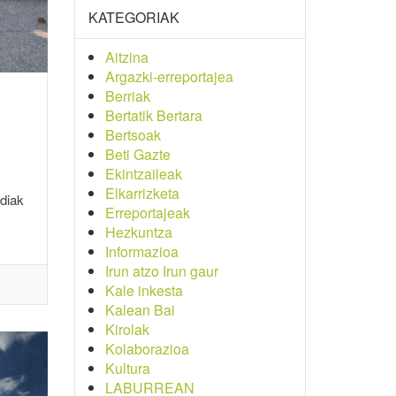
KATEGORIAK
Aitzina
Argazki-erreportajea
Berriak
Bertatik Bertara
Bertsoak
Beti Gazte
Ekintzaileak
Elkarrizketa
ldiak
Erreportajeak
Hezkuntza
Informazioa
Irun atzo Irun gaur
Kale inkesta
Kalean Bai
Kirolak
Kolaborazioa
Kultura
LABURREAN