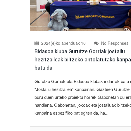
2024(e)ko abenduak 10
No Responses
Bidasoa kluba Gurutze Gorriak jostailu
hezitzaileak biltzeko antolatutako kanpa
batu da
Gurutze Gorriak eta Bidasoa klubak indarrak batu 
“Jostailu hezitzailea” kanpainan. Gazteen Gurutze
buru duen urteko proiektu horrek Gabonetan du er
handiena. Gabonetan, jokoak eta jostailuak biltzek
kanpaina espezifiko bat egiten da, ha...