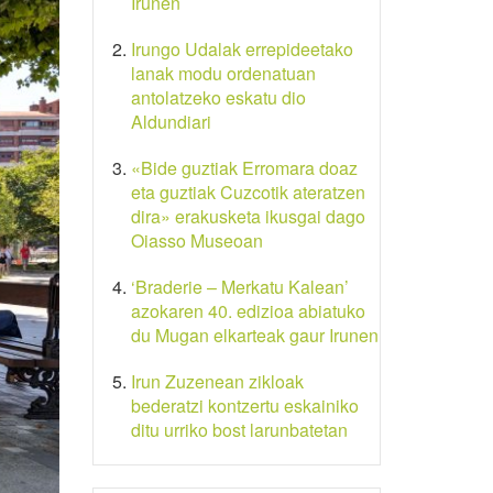
Irunen
Irungo Udalak errepideetako
lanak modu ordenatuan
antolatzeko eskatu dio
Aldundiari
«Bide guztiak Erromara doaz
eta guztiak Cuzcotik ateratzen
dira» erakusketa ikusgai dago
Oiasso Museoan
‘Braderie – Merkatu Kalean’
azokaren 40. edizioa abiatuko
du Mugan elkarteak gaur Irunen
Irun Zuzenean zikloak
bederatzi kontzertu eskainiko
ditu urriko bost larunbatetan