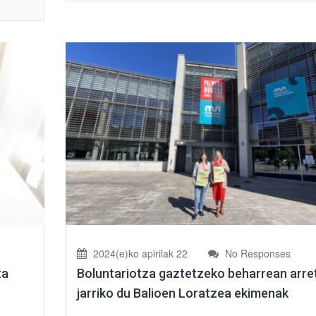
2024(e)ko apirilak 22
No Responses
ta
Boluntariotza gaztetzeko beharrean arre
jarriko du Balioen Loratzea ekimenak