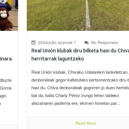
2024(e)ko azaroak 7
No Responses
Real Unión klubak diru bilketa hasi du Chi
inara
herritarrak laguntzeko
Real Unión klubak, Chivako Udalarekin lankidetzan,
denboraleak gogor kaltetutako pertsonentzako diru-b
dituzte
hasi du. Chiva denboraleak gogorren jo duen herriet
 Gorria
bat da, baita Charly Pérez Irungo lehen taldeko
agin
atezainaren jaioterria ere, ekimen honetan par...
o
Read More