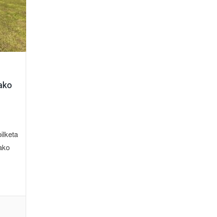
vako
ilketa
ako