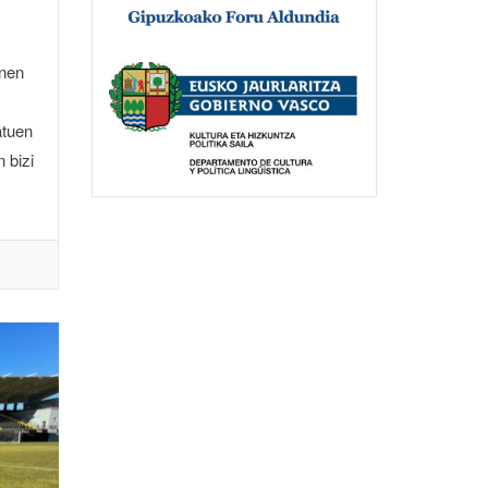
unen
atuen
 bizi