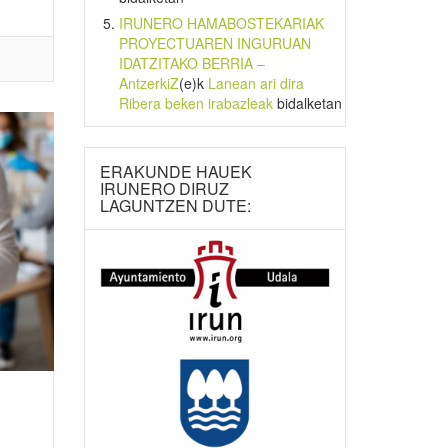
IRUNERO HAMABOSTEKARIAK
PROYECTUAREN INGURUAN
IDATZITAKO BERRIA –
AntzerkiZ
(e)k
Lanean ari dira
Ribera beken irabazleak
bidalketan
ERAKUNDE HAUEK
IRUNERO DIRUZ
LAGUNTZEN DUTE: