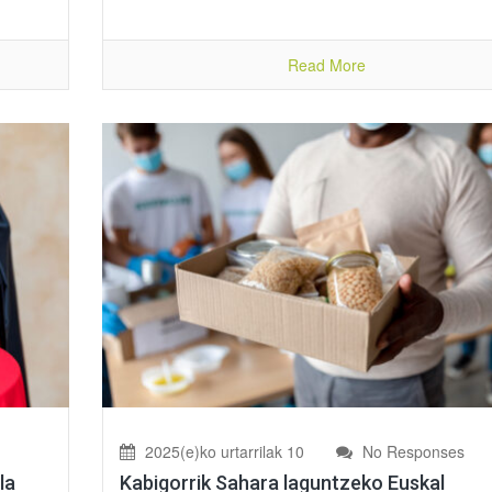
Read More
2025(e)ko urtarrilak 10
No Responses
la
Kabigorrik Sahara laguntzeko Euskal