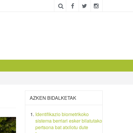
AZKEN BIDALKETAK
Identifikazio biometrikoko
sistema berriari esker bilatutako
pertsona bat atxilotu dute