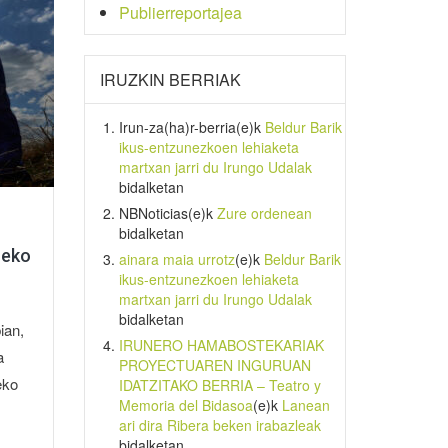
Publierreportajea
IRUZKIN BERRIAK
Irun-za(ha)r-berria
(e)k
Beldur Barik
ikus-entzunezkoen lehiaketa
martxan jarri du Irungo Udalak
bidalketan
NBNoticias
(e)k
Zure ordenean
bidalketan
zeko
ainara maia urrotz
(e)k
Beldur Barik
ikus-entzunezkoen lehiaketa
martxan jarri du Irungo Udalak
bidalketan
ian,
IRUNERO HAMABOSTEKARIAK
a
PROYECTUAREN INGURUAN
eko
IDATZITAKO BERRIA – Teatro y
Memoria del Bidasoa
(e)k
Lanean
ari dira Ribera beken irabazleak
bidalketan