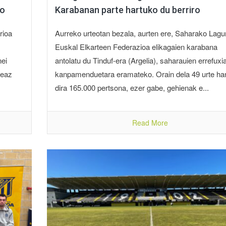
ko
Karabanan parte hartuko du berriro
rioa
Aurreko urteotan bezala, aurten ere, Saharako Lag
Euskal Elkarteen Federazioa elikagaien karabana
nei
antolatu du Tinduf-era (Argelia), saharauien errefuxi
teaz
kanpamenduetara eramateko. Orain dela 49 urte han
dira 165.000 pertsona, ezer gabe, gehienak e...
Read More