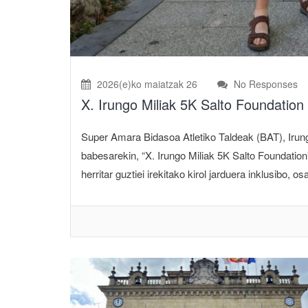
2026(e)ko maiatzak 26
No Responses
X. Irungo Miliak 5K Salto Foundation
Super Amara Bidasoa Atletiko Taldeak (BAT), Irun
babesarekin, “X. Irungo Miliak 5K Salto Foundation”
herritar guztiei irekitako kirol jarduera inklusibo, o