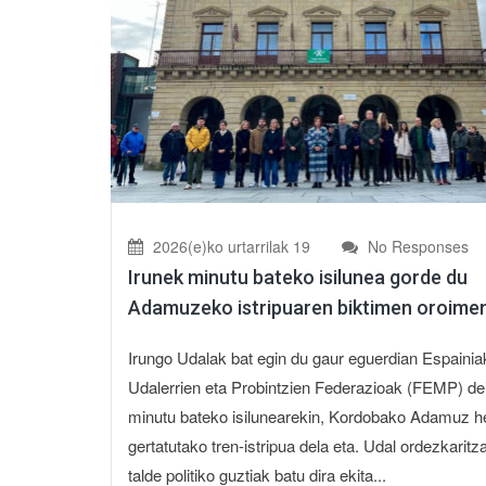
2026(e)ko urtarrilak 19
No Responses
Irunek minutu bateko isilunea gorde du
Adamuzeko istripuaren biktimen oroime
Irungo Udalak bat egin du gaur eguerdian Espainia
Udalerrien eta Probintzien Federazioak (FEMP) de
minutu bateko isilunearekin, Kordobako Adamuz he
gertatutako tren-istripua dela eta. Udal ordezkaritz
talde politiko guztiak batu dira ekita...