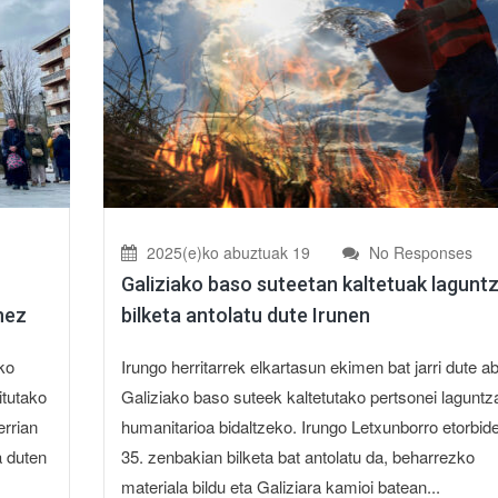
2025(e)ko abuztuak 19
No Responses
Galiziako baso suteetan kaltetuak lagunt
nez
bilketa antolatu dute Irunen
ko
Irungo herritarrek elkartasun ekimen bat jarri dute ab
itutako
Galiziako baso suteek kaltetutako pertsonei laguntz
rrian
humanitarioa bidaltzeko. Irungo Letxunborro etorbid
a duten
35. zenbakian bilketa bat antolatu da, beharrezko
materiala bildu eta Galiziara kamioi batean...