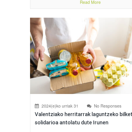
Read More
2024(e)ko urriak 31
No Responses
Valentziako herritarrak laguntzeko bilke
solidarioa antolatu dute Irunen