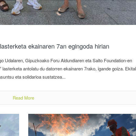
 lasterketa ekainaren 7an egingoda hirian
go Udalaren, Gipuzkoako Foru Aldundiaren eta Salto Foundation-en
 lasterketa antolatu du datorren ekainaren 7rako, igande goiza. Ekita
sasuntsu eta solidarioa sustatzea...
Read More