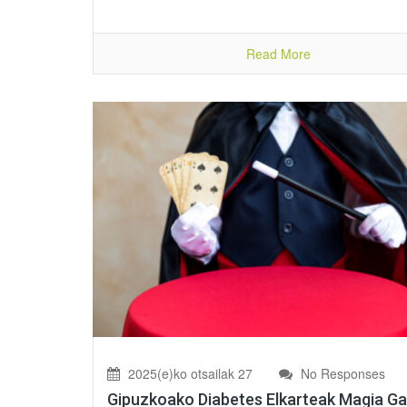
Read More
2025(e)ko otsailak 27
No Responses
Gipuzkoako Diabetes Elkarteak Magia Ga