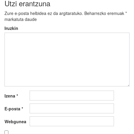
Utzi erantzuna
Zure e-posta helbidea ez da argitaratuko.
Beharrezko eremuak
*
markatuta daude
Iruzkin
Izena
*
E-posta
*
Webgunea