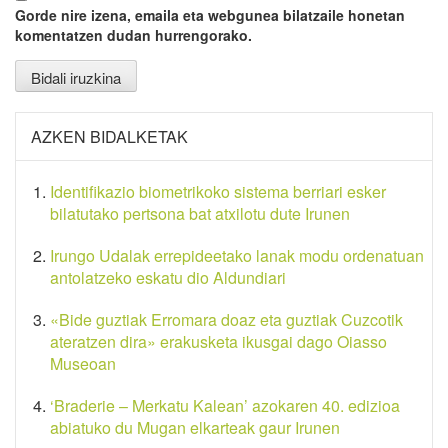
Gorde nire izena, emaila eta webgunea bilatzaile honetan
komentatzen dudan hurrengorako.
AZKEN BIDALKETAK
Identifikazio biometrikoko sistema berriari esker
bilatutako pertsona bat atxilotu dute Irunen
Irungo Udalak errepideetako lanak modu ordenatuan
antolatzeko eskatu dio Aldundiari
«Bide guztiak Erromara doaz eta guztiak Cuzcotik
ateratzen dira» erakusketa ikusgai dago Oiasso
Museoan
‘Braderie – Merkatu Kalean’ azokaren 40. edizioa
abiatuko du Mugan elkarteak gaur Irunen