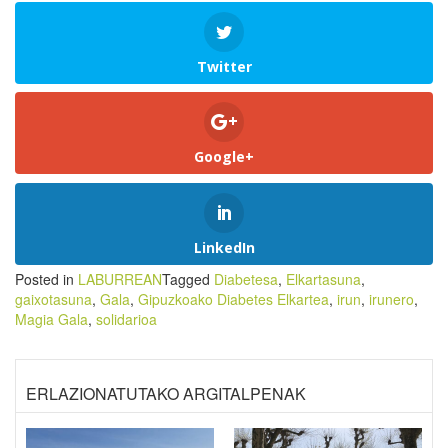
Twitter
Google+
LinkedIn
Posted in
LABURREAN
Tagged
Diabetesa
,
Elkartasuna
,
gaixotasuna
,
Gala
,
Gipuzkoako Diabetes Elkartea
,
irun
,
irunero
,
Magia Gala
,
solidarioa
ERLAZIONATUTAKO ARGITALPENAK