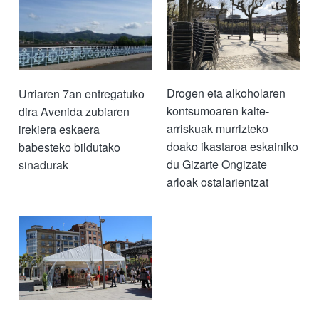
Drogen eta alkoholaren
Urriaren 7an entregatuko
kontsumoaren kalte-
dira Avenida zubiaren
arriskuak murrizteko
irekiera eskaera
doako ikastaroa eskainiko
babesteko bildutako
du Gizarte Ongizate
sinadurak
arloak ostalarientzat