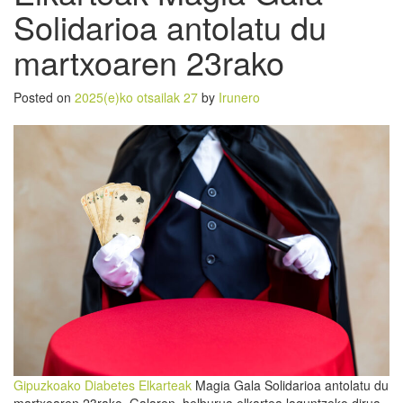
Solidarioa antolatu du
martxoaren 23rako
Posted on
2025(e)ko otsailak 27
by
Irunero
Gipuzkoako Diabetes Elkarteak
Magia Gala Solidarioa antolatu du
martxoaren 23rako. Galaren helburua elkartea laguntzeko dirua