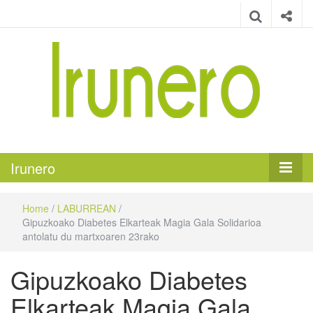
Irunero
Irungo euskarazko aldizkaria
Irunero
Home
/
LABURREAN
/
Gipuzkoako Diabetes Elkarteak Magia Gala Solidarioa
antolatu du martxoaren 23rako
Gipuzkoako Diabetes
Elkarteak Magia Gala