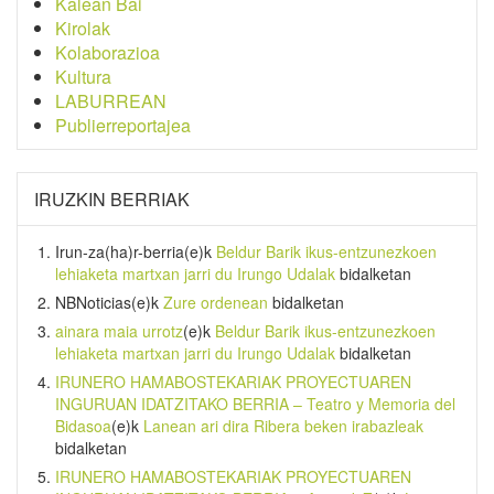
Kalean Bai
Kirolak
Kolaborazioa
Kultura
LABURREAN
Publierreportajea
IRUZKIN BERRIAK
Irun-za(ha)r-berria
(e)k
Beldur Barik ikus-entzunezkoen
lehiaketa martxan jarri du Irungo Udalak
bidalketan
NBNoticias
(e)k
Zure ordenean
bidalketan
ainara maia urrotz
(e)k
Beldur Barik ikus-entzunezkoen
lehiaketa martxan jarri du Irungo Udalak
bidalketan
IRUNERO HAMABOSTEKARIAK PROYECTUAREN
INGURUAN IDATZITAKO BERRIA – Teatro y Memoria del
Bidasoa
(e)k
Lanean ari dira Ribera beken irabazleak
bidalketan
IRUNERO HAMABOSTEKARIAK PROYECTUAREN