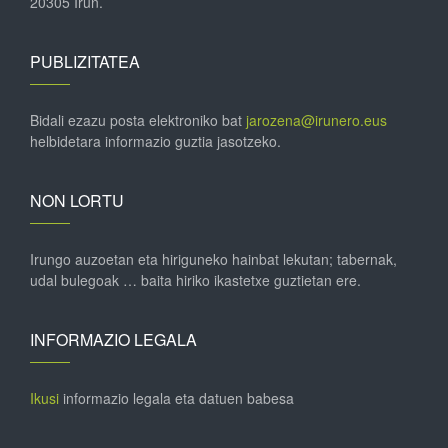
20305 Irun.
PUBLIZITATEA
Bidali ezazu posta elektroniko bat
jarozena@irunero.eus
helbidetara informazio guztia jasotzeko.
NON LORTU
Irungo auzoetan eta hiriguneko hainbat lekutan; tabernak,
udal bulegoak … baita hiriko ikastetxe guztietan ere.
INFORMAZIO LEGALA
Ikusi
informazio legala eta datuen babesa