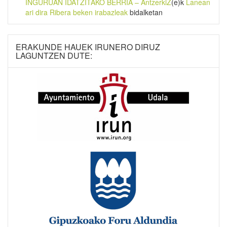
INGURUAN IDATZITAKO BERRIA – AntzerkiZ
(e)k
Lanean
ari dira Ribera beken irabazleak
bidalketan
ERAKUNDE HAUEK IRUNERO DIRUZ
LAGUNTZEN DUTE: