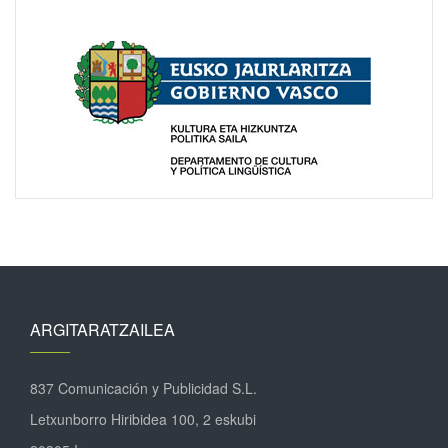
ARGITARATZAILEA
837 Comunicación y Publicidad S.L.
Letxunborro Hiribidea 100, 2 eskubi