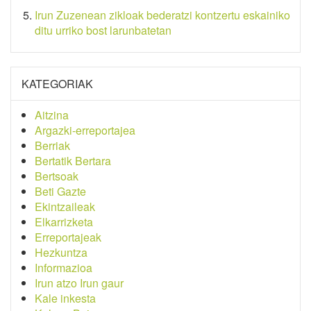
Irun Zuzenean zikloak bederatzi kontzertu eskainiko
ditu urriko bost larunbatetan
KATEGORIAK
Aitzina
Argazki-erreportajea
Berriak
Bertatik Bertara
Bertsoak
Beti Gazte
Ekintzaileak
Elkarrizketa
Erreportajeak
Hezkuntza
Informazioa
Irun atzo Irun gaur
Kale inkesta