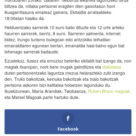
biltzea da, milaka pertsonei eragiten dien gaixotasun honi
ikusgarritasuna emateaz gainera. Ekitaldia arratsaldeko
18:00etan hasiko da.
Helduentzako sarrerek 10 euro balio dituzte eta 12 urte arteko
haurren sarrerek, berriz, 8 euro. Sarreren salmenta, internet
bidez, Irungo turismo bulegoan edo antzokiko leihatilan
emanaldiaren egunean bertan, emanaldia hasi baino egun bat
lehenago sarrerak badaude.
Ezustekoz, ilusioz eta emozioz beteriko ekitaldi bat izango da, non
magiak itxaropen, nork bere mugak gainditzea eta
diabetesa
duten pertsonentzako laguntza mezua helarazteko zubi izango
den. Truko bakoitzak, keinuka bakoitzak eta txalo bakoitzak
pertsona askoren bizi-kalitatea hobetzen lagunduko du.
Ikuskizunean, María Arandiak, Twobascos,
Ruben Bravo magoak
eta Marsel Magoak parte hartuko dute.
Facebook