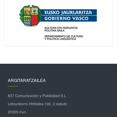
ARGITARATZAILEA
837 Comunicación y Publicidad S.L.
Letxunborro Hiribidea 100, 2 eskubi
20305 Irun.