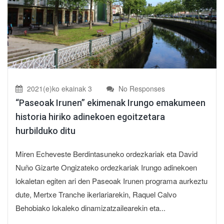
2021(e)ko ekainak 3
No Responses
“Paseoak Irunen” ekimenak Irungo emakumeen
historia hiriko adinekoen egoitzetara
hurbilduko ditu
Miren Echeveste Berdintasuneko ordezkariak eta David
Nuño Gizarte Ongizateko ordezkariak Irungo adinekoen
lokaletan egiten ari den Paseoak Irunen programa aurkeztu
dute, Mertxe Tranche ikerlariarekin, Raquel Calvo
Behobiako lokaleko dinamizatzailearekin eta...