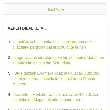
Read More
AZKEN BIDALKETAK
Identifikazio biometrikoko sistema berriari esker
bilatutako pertsona bat atxilotu dute Irunen
Irungo Udalak errepideetako lanak modu ordenatuan
antolatzeko eskatu dio Aldundiari
«Bide guztiak Erromara doaz eta guztiak Cuzcotik
ateratzen dira» erakusketa ikusgai dago Oiasso
Museoan
‘Braderie – Merkatu Kalean’ azokaren 40. edizioa
abiatuko du Mugan elkarteak gaur Irunen
Irun Zuzenean zikloak bederatzi kontzertu eskainiko