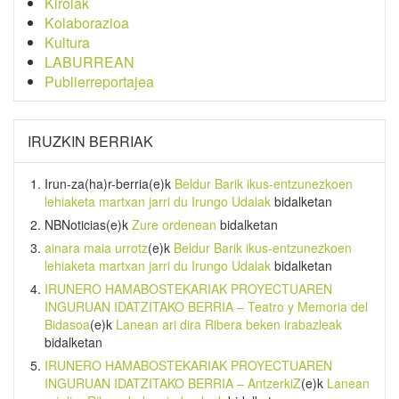
Kirolak
Kolaborazioa
Kultura
LABURREAN
Publierreportajea
IRUZKIN BERRIAK
Irun-za(ha)r-berria
(e)k
Beldur Barik ikus-entzunezkoen
lehiaketa martxan jarri du Irungo Udalak
bidalketan
NBNoticias
(e)k
Zure ordenean
bidalketan
ainara maia urrotz
(e)k
Beldur Barik ikus-entzunezkoen
lehiaketa martxan jarri du Irungo Udalak
bidalketan
IRUNERO HAMABOSTEKARIAK PROYECTUAREN
INGURUAN IDATZITAKO BERRIA – Teatro y Memoria del
Bidasoa
(e)k
Lanean ari dira Ribera beken irabazleak
bidalketan
IRUNERO HAMABOSTEKARIAK PROYECTUAREN
INGURUAN IDATZITAKO BERRIA – AntzerkiZ
(e)k
Lanean