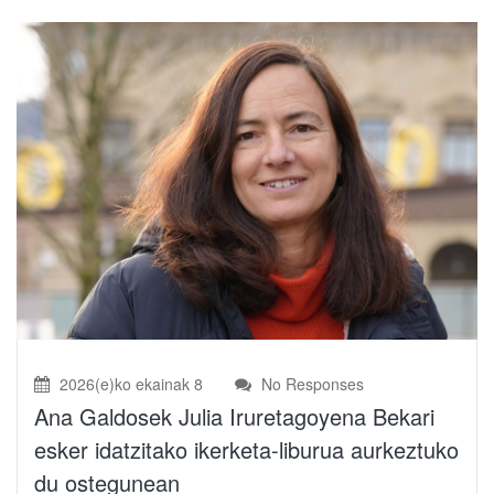
2026(e)ko ekainak 8
No Responses
Ana Galdosek Julia Iruretagoyena Bekari
esker idatzitako ikerketa-liburua aurkeztuko
du ostegunean