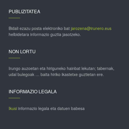
PUBLIZITATEA
Bidali ezazu posta elektroniko bat
jarozena@irunero.eus
helbidetara informazio guztia jasotzeko.
NON LORTU
Irungo auzoetan eta hiriguneko hainbat lekutan; tabernak,
udal bulegoak … baita hiriko ikastetxe guztietan ere.
INFORMAZIO LEGALA
Ikusi
informazio legala eta datuen babesa