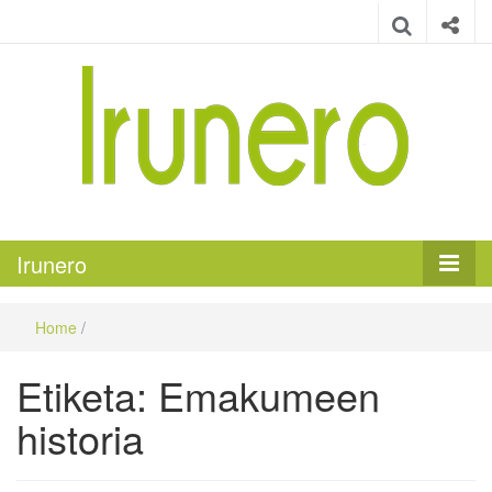
Irunero
Irungo euskarazko aldizkaria
Irunero
Home
/
Etiketa:
Emakumeen
historia