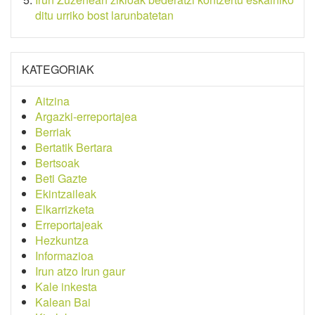
ditu urriko bost larunbatetan
KATEGORIAK
Aitzina
Argazki-erreportajea
Berriak
Bertatik Bertara
Bertsoak
Beti Gazte
Ekintzaileak
Elkarrizketa
Erreportajeak
Hezkuntza
Informazioa
Irun atzo Irun gaur
Kale inkesta
Kalean Bai