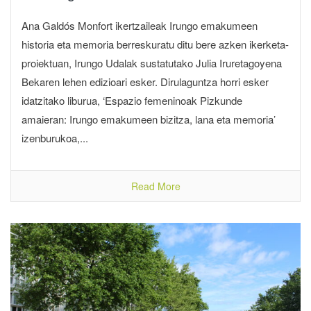
Ana Galdós Monfort ikertzaileak Irungo emakumeen
historia eta memoria berreskuratu ditu bere azken ikerketa-
proiektuan, Irungo Udalak sustatutako Julia Iruretagoyena
Bekaren lehen edizioari esker. Dirulaguntza horri esker
idatzitako liburua, ‘Espazio femeninoak Pizkunde
amaieran: Irungo emakumeen bizitza, lana eta memoria’
izenburukoa,...
Read More