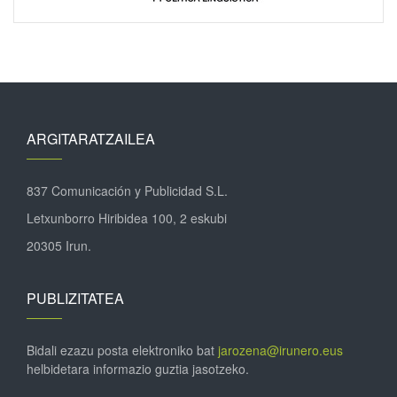
ARGITARATZAILEA
837 Comunicación y Publicidad S.L.
Letxunborro Hiribidea 100, 2 eskubi
20305 Irun.
PUBLIZITATEA
Bidali ezazu posta elektroniko bat
jarozena@irunero.eus
helbidetara informazio guztia jasotzeko.