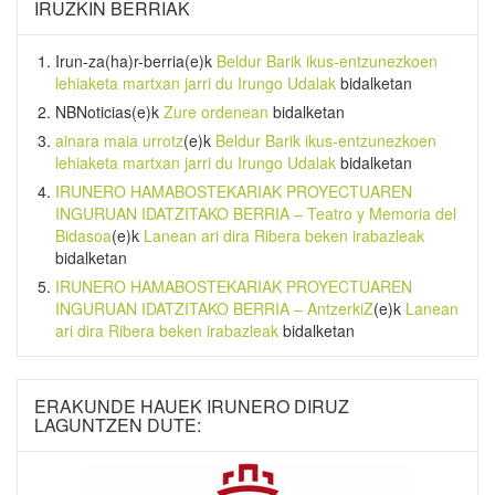
IRUZKIN BERRIAK
Irun-za(ha)r-berria
(e)k
Beldur Barik ikus-entzunezkoen
lehiaketa martxan jarri du Irungo Udalak
bidalketan
NBNoticias
(e)k
Zure ordenean
bidalketan
ainara maia urrotz
(e)k
Beldur Barik ikus-entzunezkoen
lehiaketa martxan jarri du Irungo Udalak
bidalketan
IRUNERO HAMABOSTEKARIAK PROYECTUAREN
INGURUAN IDATZITAKO BERRIA – Teatro y Memoria del
Bidasoa
(e)k
Lanean ari dira Ribera beken irabazleak
bidalketan
IRUNERO HAMABOSTEKARIAK PROYECTUAREN
INGURUAN IDATZITAKO BERRIA – AntzerkiZ
(e)k
Lanean
ari dira Ribera beken irabazleak
bidalketan
ERAKUNDE HAUEK IRUNERO DIRUZ
LAGUNTZEN DUTE: