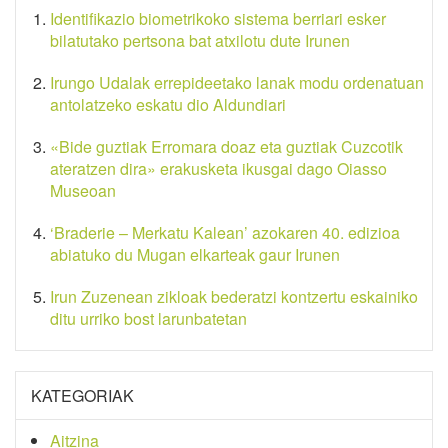
Identifikazio biometrikoko sistema berriari esker
bilatutako pertsona bat atxilotu dute Irunen
Irungo Udalak errepideetako lanak modu ordenatuan
antolatzeko eskatu dio Aldundiari
«Bide guztiak Erromara doaz eta guztiak Cuzcotik
ateratzen dira» erakusketa ikusgai dago Oiasso
Museoan
‘Braderie – Merkatu Kalean’ azokaren 40. edizioa
abiatuko du Mugan elkarteak gaur Irunen
Irun Zuzenean zikloak bederatzi kontzertu eskainiko
ditu urriko bost larunbatetan
KATEGORIAK
Aitzina