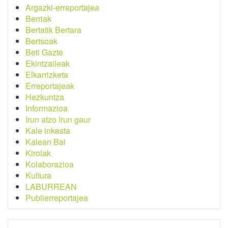
Argazki-erreportajea
Berriak
Bertatik Bertara
Bertsoak
Beti Gazte
Ekintzaileak
Elkarrizketa
Erreportajeak
Hezkuntza
Informazioa
Irun atzo Irun gaur
Kale inkesta
Kalean Bai
Kirolak
Kolaborazioa
Kultura
LABURREAN
Publierreportajea