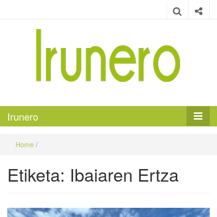
Irunero
Irungo euskarazko aldizkaria
Irunero
Home
/
Etiketa:
Ibaiaren Ertza