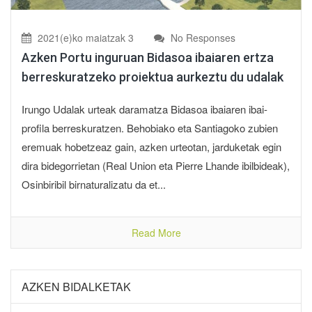
2021(e)ko maiatzak 3
No Responses
Azken Portu inguruan Bidasoa ibaiaren ertza
berreskuratzeko proiektua aurkeztu du udalak
Irungo Udalak urteak daramatza Bidasoa ibaiaren ibai-
profila berreskuratzen. Behobiako eta Santiagoko zubien
eremuak hobetzeaz gain, azken urteotan, jarduketak egin
dira bidegorrietan (Real Union eta Pierre Lhande ibilbideak),
Osinbiribil birnaturalizatu da et...
Read More
AZKEN BIDALKETAK