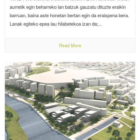
aurretik egin beharreko lan batzuk gauzatu dituzte eraikin
barruan, baina aste honetan bertan egin da eraispena bera.
Lanak egiteko epea lau hilabetekoa izan da;...
Read More