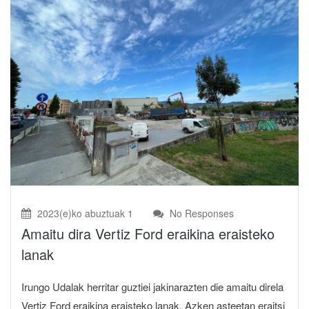
2023(e)ko abuztuak 1
No Responses
Amaitu dira Vertiz Ford eraikina eraisteko
lanak
Irungo Udalak herritar guztiei jakinarazten die amaitu direla
Vertiz Ford eraikina eraisteko lanak. Azken asteetan eraitsi