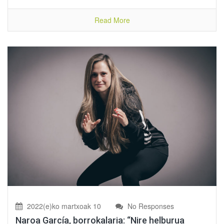
Read More
2022(e)ko martxoak 10
No Responses
Naroa García, borrokalaria: “Nire helburua