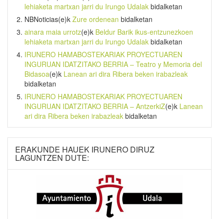
lehiaketa martxan jarri du Irungo Udalak
bidalketan
NBNoticias
(e)k
Zure ordenean
bidalketan
ainara maia urrotz
(e)k
Beldur Barik ikus-entzunezkoen
lehiaketa martxan jarri du Irungo Udalak
bidalketan
IRUNERO HAMABOSTEKARIAK PROYECTUAREN
INGURUAN IDATZITAKO BERRIA – Teatro y Memoria del
Bidasoa
(e)k
Lanean ari dira Ribera beken irabazleak
bidalketan
IRUNERO HAMABOSTEKARIAK PROYECTUAREN
INGURUAN IDATZITAKO BERRIA – AntzerkiZ
(e)k
Lanean
ari dira Ribera beken irabazleak
bidalketan
ERAKUNDE HAUEK IRUNERO DIRUZ
LAGUNTZEN DUTE: