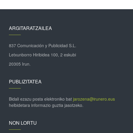
ARGITARATZAILEA
837 Comunicación y Publicidad S.L.
Letxunborro Hiribidea 100, 2 eskubi
20305 Irun.
PUBLIZITATEA
Bidali ezazu posta elektroniko bat
jarozena@irunero.eus
helbidetara informazio guztia jasotzeko.
NON LORTU