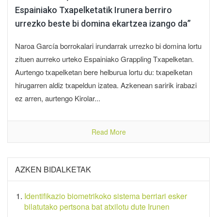
Espainiako Txapelketatik Irunera berriro
urrezko beste bi domina ekartzea izango da”
Naroa García borrokalari irundarrak urrezko bi domina lortu
zituen aurreko urteko Espainiako Grappling Txapelketan.
Aurtengo txapelketan bere helburua lortu du: txapelketan
hirugarren aldiz txapeldun izatea. Azkenean saririk irabazi
ez arren, aurtengo Kirolar...
Read More
AZKEN BIDALKETAK
Identifikazio biometrikoko sistema berriari esker
bilatutako pertsona bat atxilotu dute Irunen