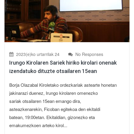
2023(e)ko urtarrilak 24
No Responses
Irungo Kirolaren Sariek hiriko kirolari onenak
izendatuko dituzte otsailaren 15ean
Borja Olazabal Kiroletako ordezkariak astearte honetan
jakinarazi duenez, Irungo kirolaren omenezko
sariak otsailaren 15ean emango dira,
asteazkenarekin, Ficoban egitekoa den ekitaldi
batean, 19:00etan. Ekitaldian, gizonezko eta
emakumezkoen arteko kirol...