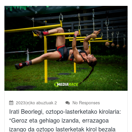
2023(e)ko abuztuak 2
No Responses
Irati Beorlegi, oztopo-lasterketako kirolaria:
“Geroz eta gehiago izanda, errazagoa
izango da oztopo lasterketak kirol bezala