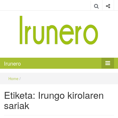
Irunero
Irungo euskarazko aldizkaria
Irunero
Home
/
Etiketa:
Irungo kirolaren
sariak