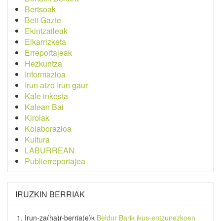
Bertsoak
Beti Gazte
Ekintzaileak
Elkarrizketa
Erreportajeak
Hezkuntza
Informazioa
Irun atzo Irun gaur
Kale inkesta
Kalean Bai
Kirolak
Kolaborazioa
Kultura
LABURREAN
Publierreportajea
IRUZKIN BERRIAK
Irun-za(ha)r-berria
(e)k
Beldur Barik ikus-entzunezkoen