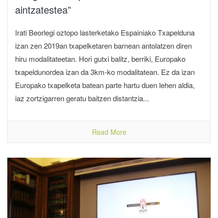
aintzatestea”
Irati Beorlegi oztopo lasterketako Espainiako Txapelduna
izan zen 2019an txapelketaren barnean antolatzen diren
hiru modalitateetan. Hori gutxi balitz, berriki, Europako
txapeldunordea izan da 3km-ko modalitatean. Ez da izan
Europako txapelketa batean parte hartu duen lehen aldia,
iaz zortzigarren geratu baitzen distantzia...
Read More