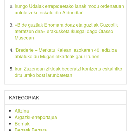
Irungo Udalak errepideetako lanak modu ordenatuan
antolatzeko eskatu dio Aldundiari
«Bide guztiak Erromara doaz eta guztiak Cuzcotik
ateratzen dira» erakusketa ikusgai dago Oiasso
Museoan
‘Braderie – Merkatu Kalean’ azokaren 40. edizioa
abiatuko du Mugan elkarteak gaur Irunen
Irun Zuzenean zikloak bederatzi kontzertu eskainiko
ditu urriko bost larunbatetan
KATEGORIAK
Aitzina
Argazki-erreportajea
Berriak
Bertatik Bertara