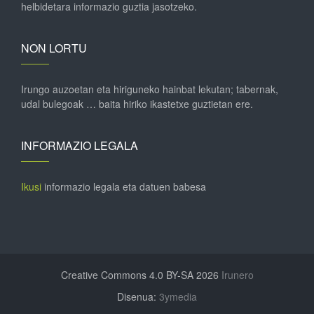
helbidetara informazio guztia jasotzeko.
NON LORTU
Irungo auzoetan eta hiriguneko hainbat lekutan; tabernak,
udal bulegoak … baita hiriko ikastetxe guztietan ere.
INFORMAZIO LEGALA
Ikusi
informazio legala eta datuen babesa
Creative Commons 4.0 BY-SA 2026
Irunero
Disenua:
3ymedia