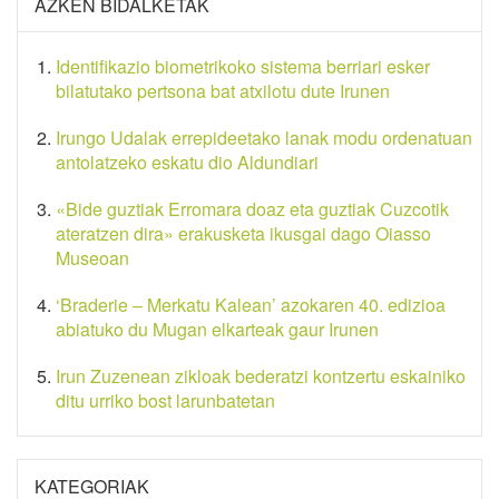
AZKEN BIDALKETAK
Identifikazio biometrikoko sistema berriari esker
bilatutako pertsona bat atxilotu dute Irunen
Irungo Udalak errepideetako lanak modu ordenatuan
antolatzeko eskatu dio Aldundiari
«Bide guztiak Erromara doaz eta guztiak Cuzcotik
ateratzen dira» erakusketa ikusgai dago Oiasso
Museoan
‘Braderie – Merkatu Kalean’ azokaren 40. edizioa
abiatuko du Mugan elkarteak gaur Irunen
Irun Zuzenean zikloak bederatzi kontzertu eskainiko
ditu urriko bost larunbatetan
KATEGORIAK