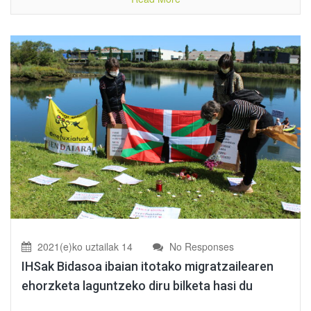
2021(e)ko uztailak 14
No Responses
IHSak Bidasoa ibaian itotako migratzailearen
ehorzketa laguntzeko diru bilketa hasi du