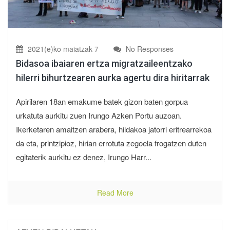
2021(e)ko maiatzak 7
No Responses
Bidasoa ibaiaren ertza migratzaileentzako
hilerri bihurtzearen aurka agertu dira hiritarrak
Apirilaren 18an emakume batek gizon baten gorpua
urkatuta aurkitu zuen Irungo Azken Portu auzoan.
Ikerketaren amaitzen arabera, hildakoa jatorri eritrearrekoa
da eta, printzipioz, hirian errotuta zegoela frogatzen duten
egitaterik aurkitu ez denez, Irungo Harr...
Read More