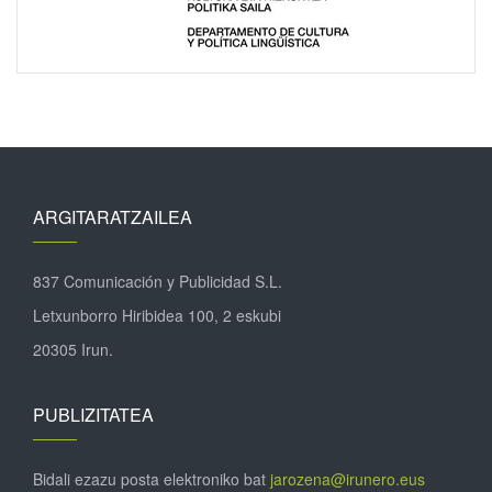
ARGITARATZAILEA
837 Comunicación y Publicidad S.L.
Letxunborro Hiribidea 100, 2 eskubi
20305 Irun.
PUBLIZITATEA
Bidali ezazu posta elektroniko bat
jarozena@irunero.eus