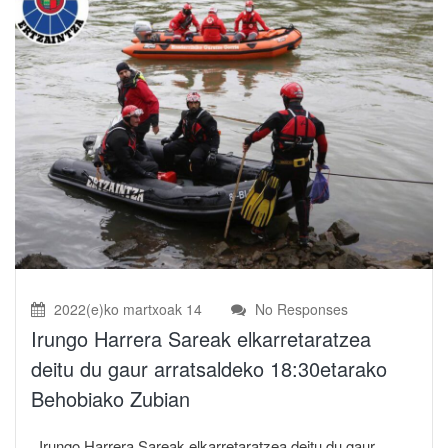
2022(e)ko martxoak 14
No Responses
Irungo Harrera Sareak elkarretaratzea
deitu du gaur arratsaldeko 18:30etarako
Behobiako Zubian
Irungo Harrera Sareak elkarretaratzea deitu du gaur