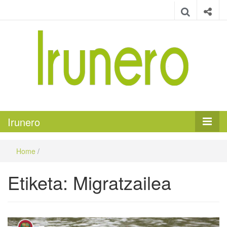
Irunero
Irungo euskarazko aldizkaria
Irunero
Home
/
Etiketa:
Migratzailea