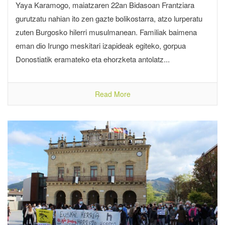
Yaya Karamogo, maiatzaren 22an Bidasoan Frantziara
gurutzatu nahian ito zen gazte bolikostarra, atzo lurperatu
zuten Burgosko hilerri musulmanean. Familiak baimena
eman dio Irungo meskitari izapideak egiteko, gorpua
Donostiatik eramateko eta ehorzketa antolatz...
Read More