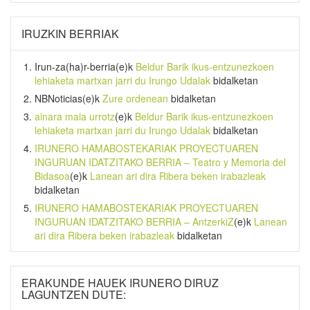
IRUZKIN BERRIAK
Irun-za(ha)r-berria
(e)k
Beldur Barik ikus-entzunezkoen
lehiaketa martxan jarri du Irungo Udalak
bidalketan
NBNoticias
(e)k
Zure ordenean
bidalketan
ainara maia urrotz
(e)k
Beldur Barik ikus-entzunezkoen
lehiaketa martxan jarri du Irungo Udalak
bidalketan
IRUNERO HAMABOSTEKARIAK PROYECTUAREN
INGURUAN IDATZITAKO BERRIA – Teatro y Memoria del
Bidasoa
(e)k
Lanean ari dira Ribera beken irabazleak
bidalketan
IRUNERO HAMABOSTEKARIAK PROYECTUAREN
INGURUAN IDATZITAKO BERRIA – AntzerkiZ
(e)k
Lanean
ari dira Ribera beken irabazleak
bidalketan
ERAKUNDE HAUEK IRUNERO DIRUZ
LAGUNTZEN DUTE: