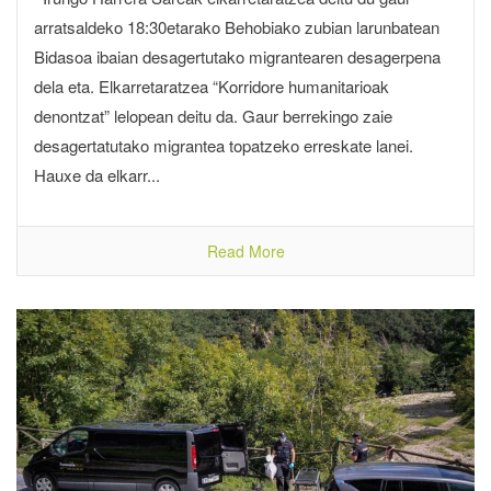
arratsaldeko 18:30etarako Behobiako zubian larunbatean
Bidasoa ibaian desagertutako migrantearen desagerpena
dela eta. Elkarretaratzea “Korridore humanitarioak
denontzat” lelopean deitu da. Gaur berrekingo zaie
desagertatutako migrantea topatzeko erreskate lanei.
Hauxe da elkarr...
Read More