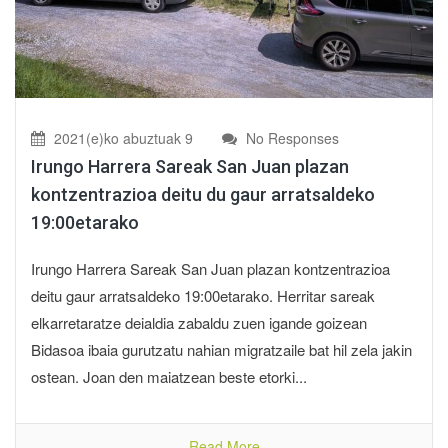
2021(e)ko abuztuak 9
No Responses
Irungo Harrera Sareak San Juan plazan
kontzentrazioa deitu du gaur arratsaldeko
19:00etarako
Irungo Harrera Sareak San Juan plazan kontzentrazioa
deitu gaur arratsaldeko 19:00etarako. Herritar sareak
elkarretaratze deialdia zabaldu zuen igande goizean
Bidasoa ibaia gurutzatu nahian migratzaile bat hil zela jakin
ostean. Joan den maiatzean beste etorki...
Read More