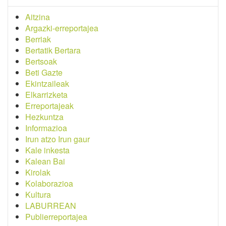
Aitzina
Argazki-erreportajea
Berriak
Bertatik Bertara
Bertsoak
Beti Gazte
Ekintzaileak
Elkarrizketa
Erreportajeak
Hezkuntza
Informazioa
Irun atzo Irun gaur
Kale inkesta
Kalean Bai
Kirolak
Kolaborazioa
Kultura
LABURREAN
Publierreportajea