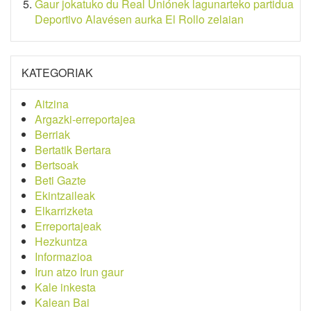
Gaur jokatuko du Real Uniónek lagunarteko partidua
Deportivo Alavésen aurka El Rollo zelaian
KATEGORIAK
Aitzina
Argazki-erreportajea
Berriak
Bertatik Bertara
Bertsoak
Beti Gazte
Ekintzaileak
Elkarrizketa
Erreportajeak
Hezkuntza
Informazioa
Irun atzo Irun gaur
Kale inkesta
Kalean Bai