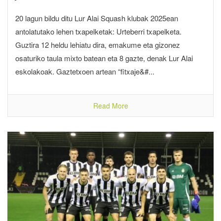
20 lagun bildu ditu Lur Alai Squash klubak 2025ean
antolatutako lehen txapelketak: Urteberri txapelketa.
Guztira 12 heldu lehiatu dira, emakume eta gizonez
osaturiko taula mixto batean eta 8 gazte, denak Lur Alai
eskolakoak. Gaztetxoen artean “fitxaje&#...
Read More