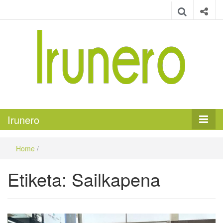
Irunero
Irungo euskarazko aldizkaria
Irunero
Home
/
Etiketa:
Sailkapena