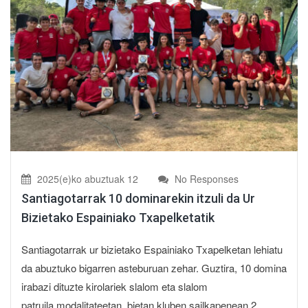
2025(e)ko abuztuak 12
No Responses
Santiagotarrak 10 dominarekin itzuli da Ur
Bizietako Espainiako Txapelketatik
Santiagotarrak ur bizietako Espainiako Txapelketan lehiatu
da abuztuko bigarren asteburuan zehar. Guztira, 10 domina
irabazi dituzte kirolariek slalom eta slalom
patruila modalitateetan, bietan kluben sailkapenean 2.