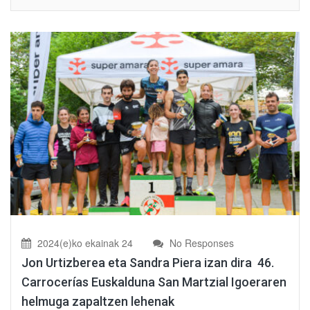
2024(e)ko ekainak 24
No Responses
Jon Urtizberea eta Sandra Piera izan dira 46.
Carrocerías Euskalduna San Martzial Igoeraren
helmuga zapaltzen lehenak