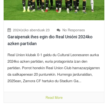
2024(e)ko abenduak 23
No Responses
Garaipenak ihes egin dio Real Unióni 2024ko
azken partidan
Real Union klubak 0-1 galdu du Cultural Leonesaren aurka
2024ko azken partidan, euria protagonista izan den
partidan. Porrot honekin Real Union Club hamazazpigarren
da sailkapenean 20 punturekin. Hurrengo jardunaldian,
2025ean, Zamora CF hartuko du Stadium Ga...
Read More