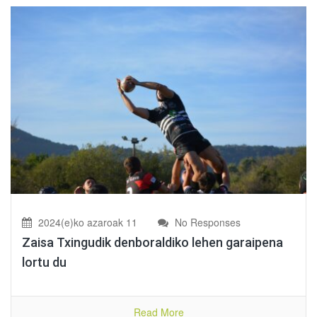
2024(e)ko azaroak 11
No Responses
Zaisa Txingudik denboraldiko lehen garaipena
lortu du
Read More