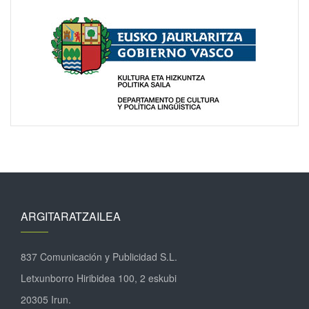
ARGITARATZAILEA
837 Comunicación y Publicidad S.L.
Letxunborro Hiribidea 100, 2 eskubi
20305 Irun.