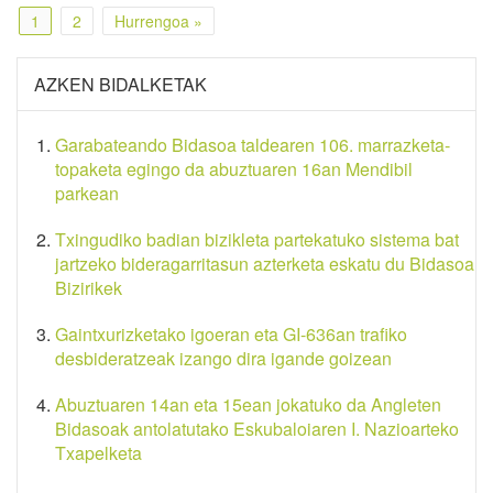
1
2
Hurrengoa »
AZKEN BIDALKETAK
Garabateando Bidasoa taldearen 106. marrazketa-
topaketa egingo da abuztuaren 16an Mendibil
parkean
Txingudiko badian bizikleta partekatuko sistema bat
jartzeko bideragarritasun azterketa eskatu du Bidasoa
Bizirikek
Gaintxurizketako igoeran eta GI-636an trafiko
desbideratzeak izango dira igande goizean
Abuztuaren 14an eta 15ean jokatuko da Angleten
Bidasoak antolatutako Eskubaloiaren I. Nazioarteko
Txapelketa