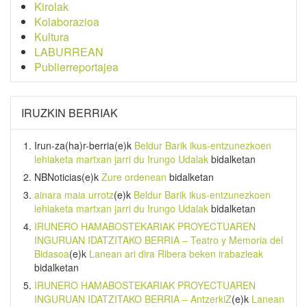
Kirolak
Kolaborazioa
Kultura
LABURREAN
Publierreportajea
IRUZKIN BERRIAK
Irun-za(ha)r-berria
(e)k
Beldur Barik ikus-entzunezkoen
lehiaketa martxan jarri du Irungo Udalak
bidalketan
NBNoticias
(e)k
Zure ordenean
bidalketan
ainara maia urrotz
(e)k
Beldur Barik ikus-entzunezkoen
lehiaketa martxan jarri du Irungo Udalak
bidalketan
IRUNERO HAMABOSTEKARIAK PROYECTUAREN
INGURUAN IDATZITAKO BERRIA – Teatro y Memoria del
Bidasoa
(e)k
Lanean ari dira Ribera beken irabazleak
bidalketan
IRUNERO HAMABOSTEKARIAK PROYECTUAREN
INGURUAN IDATZITAKO BERRIA – AntzerkiZ
(e)k
Lanean