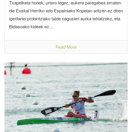
Txapelketa honek, urtero legez, aukera paregabea ematen
die Euskal Herriko edo Espainiako Kopetan aritzen ez diren
igerilariei probintziako talde nagusien aurka lehiatzeko, eta
Bidasoako kideek ez...
Read More