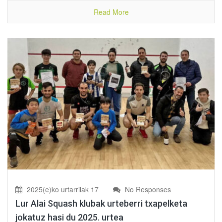
Read More
2025(e)ko urtarrilak 17
No Responses
Lur Alai Squash klubak urteberri txapelketa
jokatuz hasi du 2025. urtea