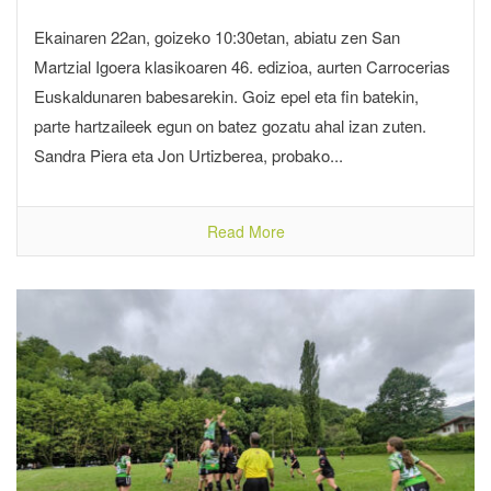
Ekainaren 22an, goizeko 10:30etan, abiatu zen San
Martzial Igoera klasikoaren 46. edizioa, aurten Carrocerias
Euskaldunaren babesarekin. Goiz epel eta fin batekin,
parte hartzaileek egun on batez gozatu ahal izan zuten.
Sandra Piera eta Jon Urtizberea, probako...
Read More