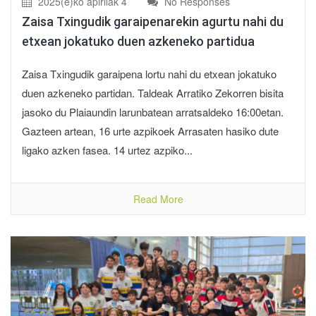
2025(e)ko apirilak 4
No Responses
Zaisa Txingudik garaipenarekin agurtu nahi du
etxean jokatuko duen azkeneko partidua
Zaisa Txingudik garaipena lortu nahi du etxean jokatuko
duen azkeneko partidan. Taldeak Arratiko Zekorren bisita
jasoko du Plaiaundin larunbatean arratsaldeko 16:00etan.
Gazteen artean, 16 urte azpikoek Arrasaten hasiko dute
ligako azken fasea. 14 urtez azpiko...
Read More