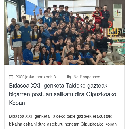
2026(e)ko martxoak 31
No Responses
Bidasoa XXI Igeriketa Taldeko gazteak
bigarren postuan sailkatu dira Gipuzkoako
Kopan
Bidasoa XXI Igeriketa Taldeko talde gazteek erakustaldi
bikaina eskaini dute asteburu honetan Gipuzkoako Kopan.