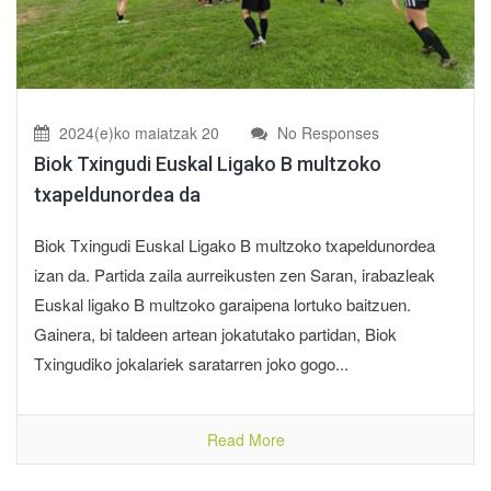
2024(e)ko maiatzak 20
No Responses
Biok Txingudi Euskal Ligako B multzoko
txapeldunordea da
Biok Txingudi Euskal Ligako B multzoko txapeldunordea
izan da. Partida zaila aurreikusten zen Saran, irabazleak
Euskal ligako B multzoko garaipena lortuko baitzuen.
Gainera, bi taldeen artean jokatutako partidan, Biok
Txingudiko jokalariek saratarren joko gogo...
Read More