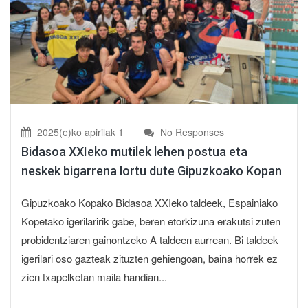
2025(e)ko apirilak 1
No Responses
Bidasoa XXIeko mutilek lehen postua eta
neskek bigarrena lortu dute Gipuzkoako Kopan
Gipuzkoako Kopako Bidasoa XXIeko taldeek, Espainiako
Kopetako igerilaririk gabe, beren etorkizuna erakutsi zuten
probidentziaren gainontzeko A taldeen aurrean. Bi taldeek
igerilari oso gazteak zituzten gehiengoan, baina horrek ez
zien txapelketan maila handian...