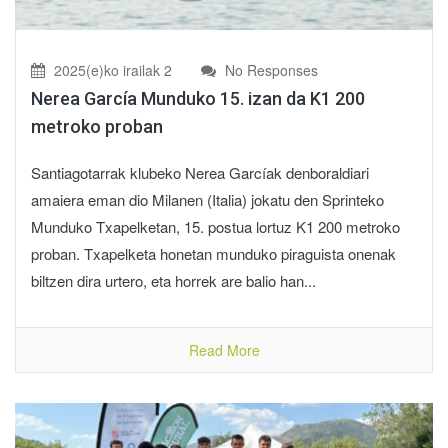
2025(e)ko irailak 2
No Responses
Nerea García Munduko 15. izan da K1 200
metroko proban
Santiagotarrak klubeko Nerea Garcíak denboraldiari
amaiera eman dio Milanen (Italia) jokatu den Sprinteko
Munduko Txapelketan, 15. postua lortuz K1 200 metroko
proban. Txapelketa honetan munduko piraguista onenak
biltzen dira urtero, eta horrek are balio han...
Read More