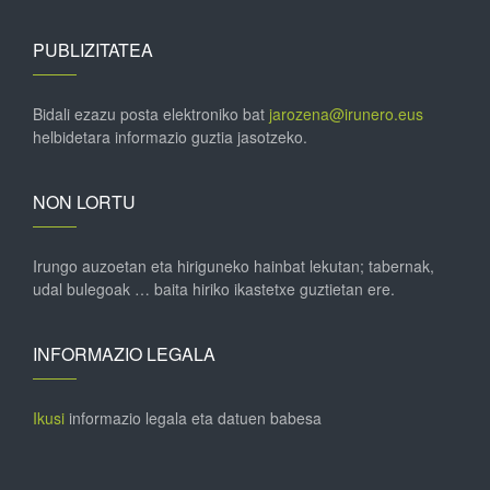
PUBLIZITATEA
Bidali ezazu posta elektroniko bat
jarozena@irunero.eus
helbidetara informazio guztia jasotzeko.
NON LORTU
Irungo auzoetan eta hiriguneko hainbat lekutan; tabernak,
udal bulegoak … baita hiriko ikastetxe guztietan ere.
INFORMAZIO LEGALA
Ikusi
informazio legala eta datuen babesa