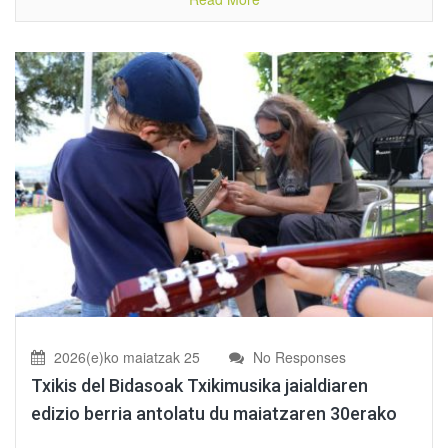
2026(e)ko maiatzak 25
No Responses
Txikis del Bidasoak Txikimusika jaialdiaren
edizio berria antolatu du maiatzaren 30erako