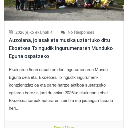
2026(e)ko ekainak 4
No Responses
Auzolana, jolasak eta musika uztartuko ditu
Ekoetxea Txingudik Ingurumenaren Munduko
Eguna ospatzeko
Ekainaren 5ean ospatzen den Ingurumenaren Mundu
Eguna dela eta, Ekoetxea Txingudik ingurumen-
kontzientziazioa eta parte-hartze aktiboa sustatzeko
egitarau berezia jarri du abian 2026ko ekainean zehar.
Ekoetxea sareak naturaren zaintza eta jasangarritasuna
herr...
Read More