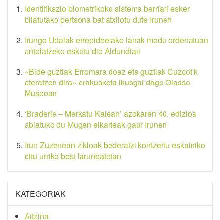
Identifikazio biometrikoko sistema berriari esker
bilatutako pertsona bat atxilotu dute Irunen
Irungo Udalak errepideetako lanak modu ordenatuan
antolatzeko eskatu dio Aldundiari
«Bide guztiak Erromara doaz eta guztiak Cuzcotik
ateratzen dira» erakusketa ikusgai dago Oiasso
Museoan
‘Braderie – Merkatu Kalean’ azokaren 40. edizioa
abiatuko du Mugan elkarteak gaur Irunen
Irun Zuzenean zikloak bederatzi kontzertu eskainiko
ditu urriko bost larunbatetan
KATEGORIAK
Aitzina