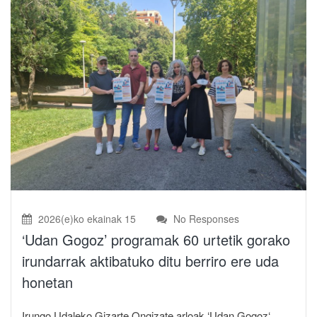
2026(e)ko ekainak 15
No Responses
‘Udan Gogoz’ programak 60 urtetik gorako
irundarrak aktibatuko ditu berriro ere uda
honetan
Irungo Udaleko Gizarte Ongizate arloak ‘Udan Gogoz‘