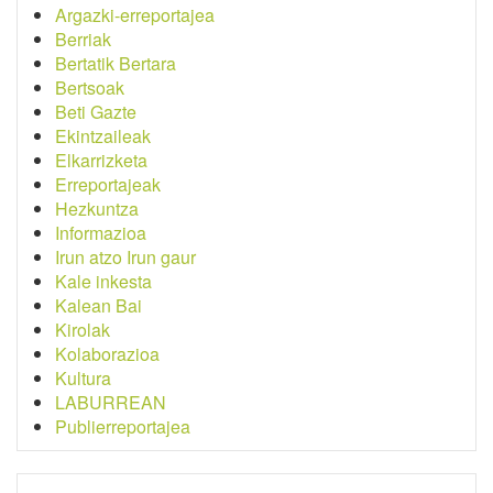
Argazki-erreportajea
Berriak
Bertatik Bertara
Bertsoak
Beti Gazte
Ekintzaileak
Elkarrizketa
Erreportajeak
Hezkuntza
Informazioa
Irun atzo Irun gaur
Kale inkesta
Kalean Bai
Kirolak
Kolaborazioa
Kultura
LABURREAN
Publierreportajea