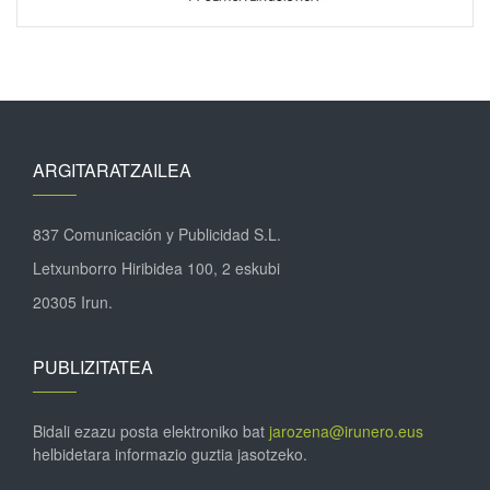
ARGITARATZAILEA
837 Comunicación y Publicidad S.L.
Letxunborro Hiribidea 100, 2 eskubi
20305 Irun.
PUBLIZITATEA
Bidali ezazu posta elektroniko bat
jarozena@irunero.eus
helbidetara informazio guztia jasotzeko.