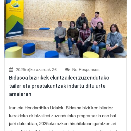
2025(e)ko azaroak 26
No Responses
Bidasoa bizirikek ekintzaileei zuzendutako
tailer eta prestakuntzak indartu ditu urte
amaieran
Irun eta Hondarribiko Udalek, Bidasoa biziriken bitartez,
lurraldeko ekintzaileei zuzendutako programazio oso bat
jarri dute abian, 2025eko azken hiruhilekoan garatzen ari