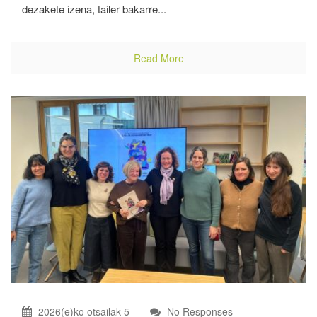
dezakete izena, tailer bakarre...
Read More
2026(e)ko otsailak 5
No Responses