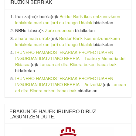
IRUZKIN BERRIAK
Irun-za(ha)r-berria
(e)k
Beldur Barik ikus-entzunezkoen
lehiaketa martxan jarri du Irungo Udalak
bidalketan
NBNoticias
(e)k
Zure ordenean
bidalketan
ainara maia urrotz
(e)k
Beldur Barik ikus-entzunezkoen
lehiaketa martxan jarri du Irungo Udalak
bidalketan
IRUNERO HAMABOSTEKARIAK PROYECTUAREN
INGURUAN IDATZITAKO BERRIA – Teatro y Memoria del
Bidasoa
(e)k
Lanean ari dira Ribera beken irabazleak
bidalketan
IRUNERO HAMABOSTEKARIAK PROYECTUAREN
INGURUAN IDATZITAKO BERRIA – AntzerkiZ
(e)k
Lanean
ari dira Ribera beken irabazleak
bidalketan
ERAKUNDE HAUEK IRUNERO DIRUZ
LAGUNTZEN DUTE: