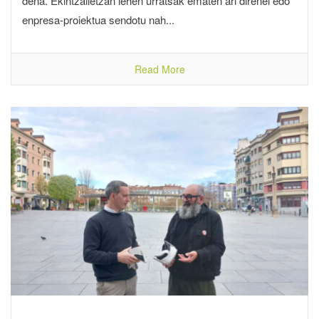
dena. Ekintzailetzan lehen urratsak ematen ari direnei edo
enpresa-proiektua sendotu nah...
Read More