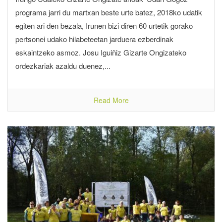
programa jarri du martxan beste urte batez, 2018ko udatik
egiten ari den bezala, Irunen bizi diren 60 urtetik gorako
pertsonei udako hilabeteetan jarduera ezberdinak
eskaintzeko asmoz. Josu Iguiñiz Gizarte Ongizateko
ordezkariak azaldu duenez,...
Read More