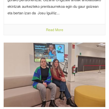
ekintzak aurkezteko prentsaurrekoa egin du gaur goizean
eta bertan izan da Josu Iguiñiz...
Read More