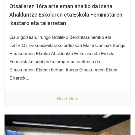
Otsailaren 16ra arte eman ahalko da izena
Ahalduntze Eskolaren eta Eskola Feministaren
ikastaro eta tailerretan
Gaur goizean, Irungo Udaleko Berdintasunerako eta
LGTBIQ+ Eskubideetarako ordezkari Maite Cortinak Irungo
Emakumeen Etxeko Ahalduntze Eskolako eta Eskola
Feministako udaberriko programa aurkeztu du,
Emakumeen Etxean bertan, Irungo Emakumeen Etxea
Elkartek...
Read More