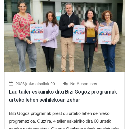
2026(e)ko otsailak 20
No Responses
Lau tailer eskainiko ditu Bizi Gogoz programak
urteko lehen seihilekoan zehar
Bizi Gogoz programak prest du urteko lehen seihileko
programazioa. Guztira, 4 tailer eskainiko dira 60 urtetik
gorako pertsonentzat. Gizarte Ongizate arloak antolatutako