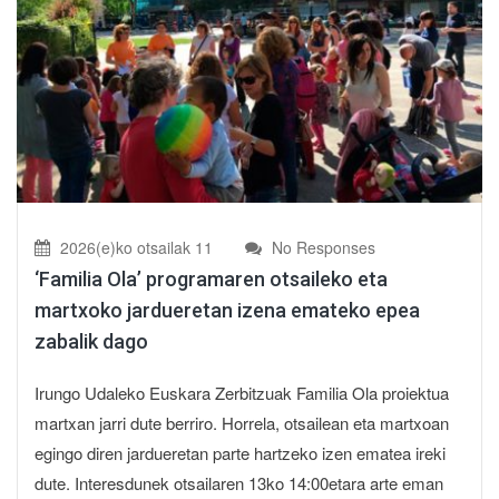
2026(e)ko otsailak 11
No Responses
‘Familia Ola’ programaren otsaileko eta
martxoko jardueretan izena emateko epea
zabalik dago
Irungo Udaleko Euskara Zerbitzuak Familia Ola proiektua
martxan jarri dute berriro. Horrela, otsailean eta martxoan
egingo diren jardueretan parte hartzeko izen ematea ireki
dute. Interesdunek otsailaren 13ko 14:00etara arte eman