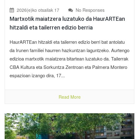
2026(e)ko otsailak 17
No Responses
Martxotik maiatzera luzatuko da HaurARTEan
hitzaldi eta tailerren edizio berria
HaurARTEan hitzaldi eta tailerren edizio berri bat antolatu
da Irunen familiei haurren hazkuntzan laguntzeko. Aurtengo
edizioa martxotik maiatzera bitartean luzatuko da. Tailerrak
CBA Kultura eta Sorkuntza Zentroan eta Palmera Montero
espazioan izango dira, 17...
Read More