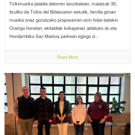
Txikimusika jaialdia datorren larunbatean, maiatzak 30,
itzuliko da Txikis del Bidasoaren eskutik, familia giroan
musika onaz gozatzeko proposamen ezin hobe batekin.
Oraingo honetan, ekitaldiak kokapenez aldatuko du eta
Hondarribiko San Markos parkean egingo d...
Read More