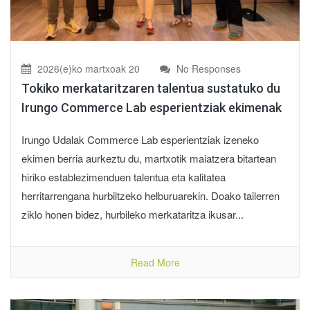
2026(e)ko martxoak 20
No Responses
Tokiko merkataritzaren talentua sustatuko du
Irungo Commerce Lab esperientziak ekimenak
Irungo Udalak Commerce Lab esperientziak izeneko
ekimen berria aurkeztu du, martxotik maiatzera bitartean
hiriko establezimenduen talentua eta kalitatea
herritarrengana hurbiltzeko helburuarekin. Doako tailerren
ziklo honen bidez, hurbileko merkataritza ikusar...
Read More