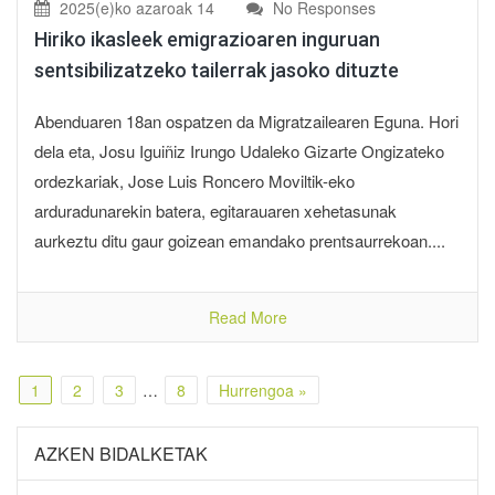
2025(e)ko azaroak 14
No Responses
Hiriko ikasleek emigrazioaren inguruan
sentsibilizatzeko tailerrak jasoko dituzte
Abenduaren 18an ospatzen da Migratzailearen Eguna. Hori
dela eta, Josu Iguiñiz Irungo Udaleko Gizarte Ongizateko
ordezkariak, Jose Luis Roncero Moviltik-eko
arduradunarekin batera, egitarauaren xehetasunak
aurkeztu ditu gaur goizean emandako prentsaurrekoan....
Read More
1
2
3
…
8
Hurrengoa »
AZKEN BIDALKETAK