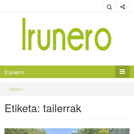
Irunero
Irungo euskarazko aldizkaria
Irunero
Home
/
Etiketa:
tailerrak